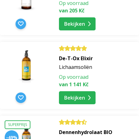
Op voorraad
van 205 Kč
hydraterend serum met hyaluronzuur
Bekijken
lifting serum
acne serum
De-T-Ox Elixir
Lichaamsoliën
serum voor kringen onder de ogen
Op voorraad
van 1 141 Kč
serum voor de vette huid
Bekijken
nagelserum
oogserum
SUPERPRIJS
Dennenhydrolaat BIO
-49%
serum voor pigmentvlekken