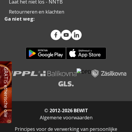
Laat het niet los - NNTB
Retourneren en klachten
vitamine c huidserum
Ga niet weg:
serum voor vergrote poriën
lipserum
haarserum
GRATIS etherische olie
haargroeiserum
serum voor de uiteinden van het haar
© 2012-2026 BEWIT
serum voor droog haar
Algemene voorwaarden
Principes voor de verwerking van persoonlijke
vochtinbrengend haarserum