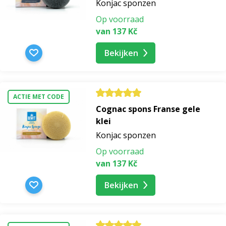
Konjac sponzen
Op voorraad
gezichtsmaskers voor de problematische huid
van 137 Kč
Bekijken
breimaskers voor droge huid
maskers voor wonden breien
ACTIE MET CODE
Cognac spons Franse gele
maskers breien nachtmaskers
klei
Konjac sponzen
maskers breien komkommer
Op voorraad
van 137 Kč
natuurlijke breimaskers
Bekijken
breimaskers voor mannen
gezichtsmaskers met hyaluronzuur