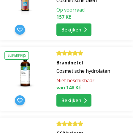
Cosmetische oliën
Op voorraad
arganolie op de huid
157 Kč
Bekijken
arganolie voor pigmentvlekken
arganolie voor de huid
SUPERPRIJS
Brandnetel
arganolie voor de race
Cosmetische hydrolaten
Niet beschikbaar
arganolie voor het lichaam
van 148 Kč
arganolie voor haar
Bekijken
arganolie voor wonden
distelolie