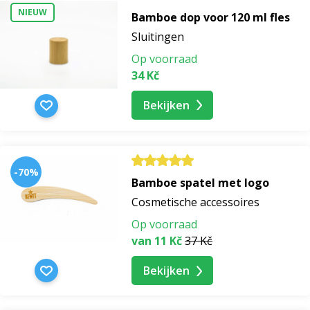
NIEUW
Bamboe dop voor 120 ml fles
Sluitingen
Zijn natuurlijke cosmetica geschikt voor alle
huidtypes?
Ja, natuurlijke cosmetica is geschikt voor
Op voorraad
alle huidtypes. Er is een breed scala aan producten
34 Kč
die zijn afgestemd op individuele huidbehoeften.
Bekijken
Wat zijn de belangrijkste voordelen van
natuurlijke cosmetica?
Natuurlijke cosmetica biedt
-70%
voordelen zoals de afwezigheid van schadelijke
Bamboe spatel met logo
chemicaliën, huidvriendelijkheid, hydratatie, voeding
Cosmetische accessoires
en regeneratie.
Op voorraad
van 11 Kč
37 Kč
Bekijken
Hoe weet ik of mijn cosmetica van goede
kwaliteit is?
Natuurlijke cosmetica van goede