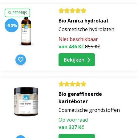
Artikel titel:
Natuurlijke cosmetica: De weg naar
SUPERPRIJS
schoonheid zonder compromissen
Bio Arnica hydrolaat
-50%
Cosmetische hydrolaten
natuurlijke cosmetica
Niet beschikbaar
van 436 Kč
855 Kč
natuurlijke cosmetica 100
Bekijken
natuurlijke cosmetica zonder chemicaliën
natuurlijke cosmetica zonder parabenen
Bio geraffineerde
karitéboter
natuurlijke cosmetica biologisch
Cosmetische grondstoffen
Op voorraad
natuurlijke cosmetica kruiden
van 327 Kč
natuurlijke cosmetica gecertificeerd