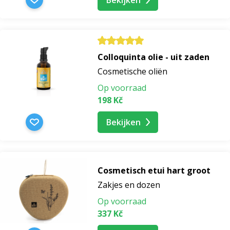
hyaluronzuur huidserum
vitamine c huidserum
Colloquinta olie - uit zaden
Cosmetische oliën
serum voor vergrote poriën
Op voorraad
198 Kč
lipserum
Bekijken
haarserum
Cosmetisch etui hart groot
haargroeiserum
Zakjes en dozen
serum voor de uiteinden van het haar
Op voorraad
337 Kč
serum voor droog haar