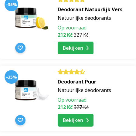
-35%
Deodorant Natuurlijk Vers
serum voor de uiteinden van het haar
Natuurlijke deodorants
Op voorraad
serum voor droog haar
212 Kč
327 Kč
Bekijken
vochtinbrengend haarserum
serum tegen haaruitval
-35%
Deodorant Puur
haarmest serum
Natuurlijke deodorants
Op voorraad
baardserum
212 Kč
327 Kč
nachtserum
Bekijken
verjongend serum