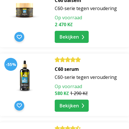
C60 balsem
C60-serie tegen veroudering
bernagieolie
Op voorraad
2 470 Kč
hydrofiele olie
Bekijken
uienolie
aardbeienolie
-55%
C60 serum
C60-serie tegen veroudering
kiwi-olie
Op voorraad
580 Kč
1 290 Kč
frambozenolie
Bekijken
biologische frambozenolie
komkommerolie