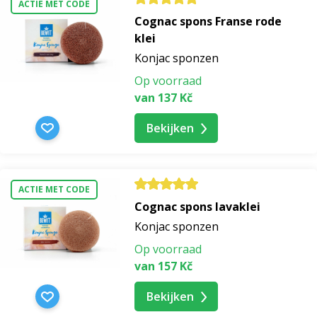
ACTIE MET CODE
Cognac spons Franse rode
maskers ritmisch breien
klei
Konjac sponzen
avocado breimaskers
Op voorraad
van 137 Kč
rustgevende breimaskers
Bekijken
serum
ACTIE MET CODE
antioxidant serum
Cognac spons lavaklei
Konjac sponzen
hydraterend serum
Op voorraad
van 157 Kč
hydraterend serum met hyaluronzuur
Bekijken
lifting serum