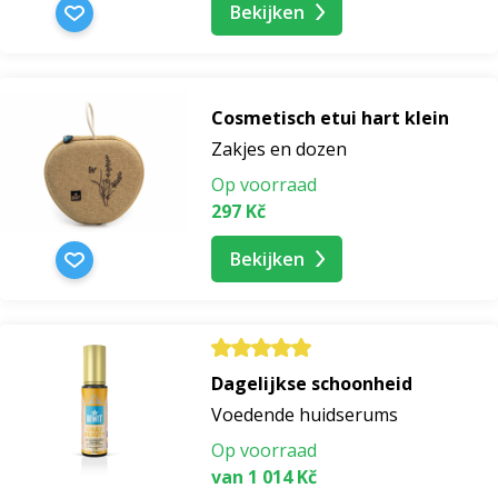
Bekijken
vochtinbrengend haarserum
Cosmetisch etui hart klein
serum
serum tegen haaruitval
Zakjes en dozen
Op voorraad
baardserum
297 Kč
nachtserum
Bekijken
verjongend serum
make-up serum
Dagelijkse schoonheid
Voedende huidserums
serum voor de groei van wenkbrauwen
Op voorraad
van 1 014 Kč
roest serum voor ras