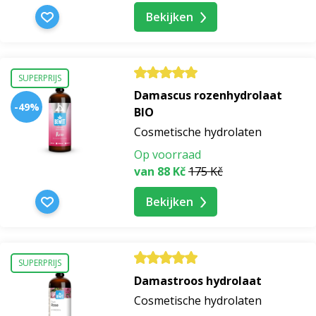
Bekijken
anti-rimpelserum
hyaluronzuur serum
SUPERPRIJS
Damascus rozenhydrolaat
-49%
BIO
serum met salicylzuur
Cosmetische hydrolaten
Op voorraad
serum met peptiden
van 88 Kč
175 Kč
serum met retinol
Bekijken
serum met vitamine c
SUPERPRIJS
antioxidant serum
Damastroos hydrolaat
Cosmetische hydrolaten
hydraterend serum