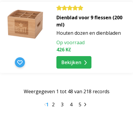
make-up serum
Dienblad voor 9 flessen (200
ml)
serum voor de groei van wenkbrauwen
Houten dozen en dienbladen
Op voorraad
roest serum voor ras
426 Kč
Bekijken
anti-rimpelserum
hyaluronzuur serum
Weergegeven 1 tot 48 van 218 records
serum met salicylzuur
1
2
3
4
5
serum met peptiden
serum met retinol