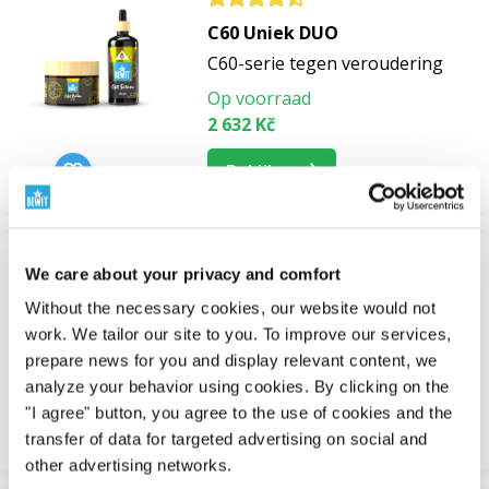
C60 Uniek DUO
lipoliën
C60-serie tegen veroudering
Op voorraad
granaatappelolie
2 632 Kč
Bekijken
cactusvijgolie
biologische cactusvijgolie
We care about your privacy and comfort
C60 unieke verzorging
cactusvijgolie voor de huid
Without the necessary cookies, our website would not
Handige BEWIT kits
work. We tailor our site to you. To improve our services,
Op voorraad
prepare news for you and display relevant content, we
cactusvijgolie voor wonden
6 541 Kč
analyze your behavior using cookies. By clicking on the
"I agree" button, you agree to the use of cookies and the
tomatenolie
Bekijken
transfer of data for targeted advertising on social and
other advertising networks.
tamanu-olie