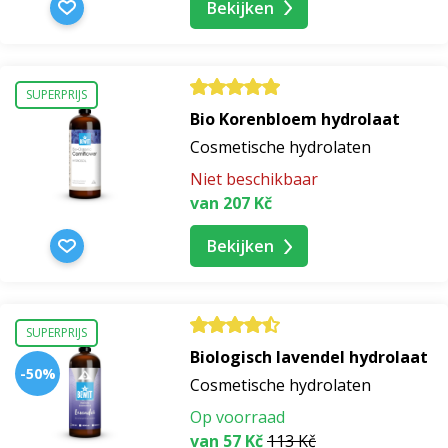
Bekijken
cosmetica
SUPERPRIJS
cosmetica kokosolie
Bio Korenbloem hydrolaat
Cosmetische hydrolaten
cannabis cosmetica
Niet beschikbaar
van 207 Kč
cannabis cosmetica voor acne
Bekijken
cosmetica olijfolie
cosmetica voor musea
SUPERPRIJS
Biologisch lavendel hydrolaat
-50%
Cosmetische hydrolaten
cosmetica voor mannen op de huid
Op voorraad
van 57 Kč
113 Kč
cosmetica voor vrouwen