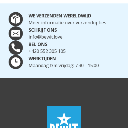
serum met vitamine c
WE VERZENDEN WERELDWIJD
Meer informatie over verzendopties
SCHRIJF ONS
Serums met lichaamsolie
info@bewit.love
BEL ONS
serum
+420 552 305 105
WERKTIJDEN
antioxidant serum
Maandag t/m vrijdag: 7:30 - 15:00
hydraterend serum
hydraterend serum met hyaluronzuur
lifting serum
acne serum