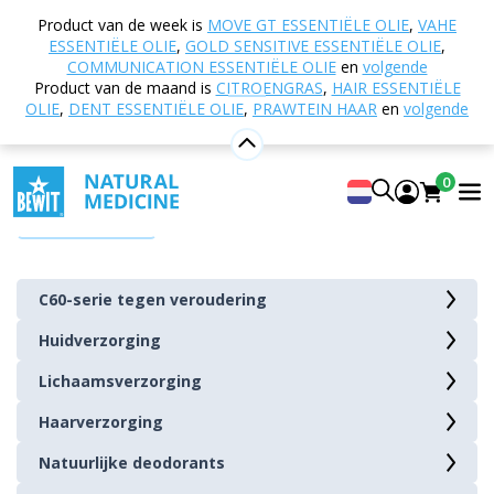
Home
E-shop
Natuurlijke cosmetica
Product van de week is
MOVE GT ESSENTIËLE OLIE
,
VAHE
ESSENTIËLE OLIE
,
GOLD SENSITIVE ESSENTIËLE OLIE
,
Natuurlijke cosmetica
COMMUNICATION ESSENTIËLE OLIE
en
volgende
Product van de maand is
CITROENGRAS
,
HAIR ESSENTIËLE
Hoofdlijnen van het artikel
OLIE
,
DENT ESSENTIËLE OLIE
,
PRAWTEIN HAAR
en
volgende
over "Natuurlijke cosmetica
0
Meer tonen
Hoofdtitel (H1): Natuurlijke
cosmetica: De weg naar schoonheid
zonder compromissen
C60-serie tegen veroudering
Huidverzorging
Ondertitel (H2): Introductie van natuurlijke cosmetica
Lichaamsverzorging
Haarverzorging
Subtitel (H3): Definitie en filosofie van
natuurlijke cosmetica
Natuurlijke deodorants