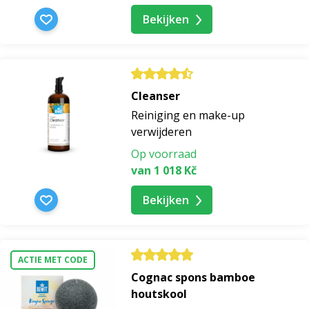
Bekijken
hydraterende breimaskers
kava breimaskers
Cleanser
maskers breien kokosnoot
Reiniging en make-up
verwijderen
kurkuma breimaskers
Op voorraad
van 1 018 Kč
hijsmaskers breien
Bekijken
breimaskers voor acne
ACTIE MET CODE
breimaskers voor zwarte kalveren
Cognac spons bamboe
houtskool
breimaskers voor de vette huid