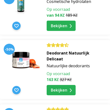
Cosmetische hydrolaten
Op voorraad
serum voor de huid
van 94 Kč
189 Kč
Bekijken
hydraterend huidserum
hyaluronzuur huidserum
-50%
Deodorant Natuurlijk
vitamine c huidserum
Delicaat
Natuurlijke deodorants
serum voor vergrote poriën
Op voorraad
163 Kč
327 Kč
lipserum
Bekijken
haarserum
haargroeiserum