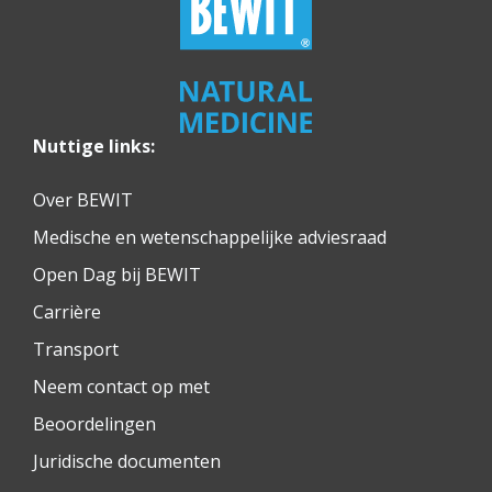
serum voor kringen onder de ogen
serum voor de vette huid
Nuttige links:
nagelserum
Over BEWIT
Medische en wetenschappelijke adviesraad
oogserum
Open Dag bij BEWIT
serum voor pigmentvlekken
Carrière
Transport
serum voor de huid
Neem contact op met
Beoordelingen
hydraterend huidserum
Juridische documenten
hyaluronzuur huidserum