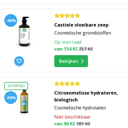
oliën voor droge huid
-40%
Castiele vloeibare zeep
anti-rimpel oliën
Cosmetische grondstoffen
Op voorraad
olie voor acne
van 154 Kč
257 Kč
Bekijken
maskers breien
aloë vera gezichtsmaskers
SUPERPRIJS
Citroenmelisse hydrateren,
zwarte houtskool breimaskers
-50%
biologisch
Cosmetische hydrolaten
reinigende breimaskers
Niet beschikbaar
van 90 Kč
181 Kč
citroen breimaskers