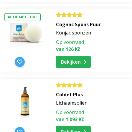
acne serum
ACTIE MET CODE
Cognac Spons Puur
serum voor kringen onder de ogen
Konjac sponzen
Op voorraad
serum voor de vette huid
van 126 Kč
Bekijken
nagelserum
oogserum
Coldet Plus
serum voor pigmentvlekken
Lichaamsoliën
Op voorraad
serum voor de huid
van 1 093 Kč
hydraterend huidserum
Bekijken