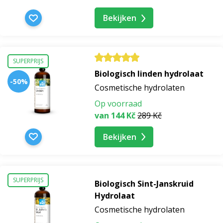
Bekijken
cosmetica met arganolie
grimeren
SUPERPRIJS
Biologisch linden hydrolaat
-50%
make-up tillen
Cosmetische hydrolaten
Op voorraad
deodorantroller theeboomolie
van 144 Kč
289 Kč
Bekijken
Cosmetische oliën
niet-comedogene oliën
SUPERPRIJS
Biologisch Sint-Janskruid
gietoliën
Hydrolaat
Cosmetische hydrolaten
gietoliën hydrofiel