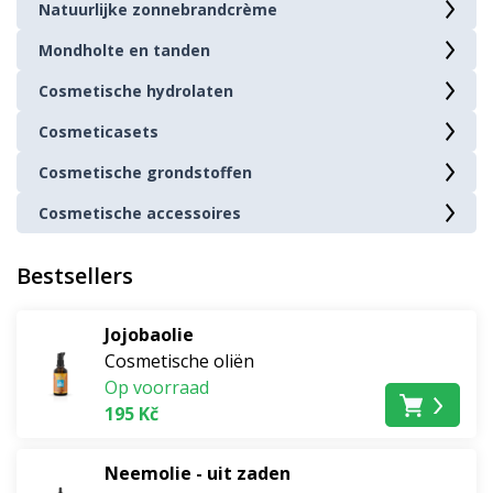
Subtitel (H3): Voordelen van natuurlijke
Natuurlijke zonnebrandcrème
cosmetica
Mondholte en tanden
Cosmetische hydrolaten
Ondertitel (H2): Hoofdingrediënten van natuurlijke
Cosmeticasets
cosmetica
Cosmetische grondstoffen
Subtitel (H3): Kruiden en plantenextracten
Cosmetische accessoires
Subtitel (H3): Oliën en essentiële oliën
Subtitel (H3): Veilige en gecertificeerde
Bestsellers
grondstoffen
Jojobaolie
Cosmetische oliën
Ondertitel (H2): Natuurlijke cosmetica in de praktijk
Op voorraad
195 Kč
Subtitel (H3): Aanbevelingen voor het kiezen
van natuurlijke cosmetica van hoge kwaliteit
Neemolie - uit zaden