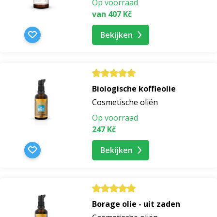
Op voorraad
van 407 Kč
amarantolie
Bekijken
arganolie
Arganolie 100
Biologische koffieolie
Cosmetische oliën
Arganolie 100 biologisch
Op voorraad
247 Kč
arganolie biologisch
Bekijken
arganolie cosmetica
koudgeperste arganolie
Borage olie - uit zaden
arganolie voor acne