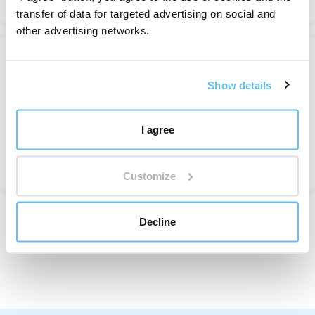
transfer of data for targeted advertising on social and
other advertising networks.
ACTIE MET CODE
Cognac Spons Puur
Show details
Konjac sponzen
Op voorraad
I agree
van 126 Kč
Bekijken
Customize
Decline
Weergegeven 1 tot 5 van 5 records