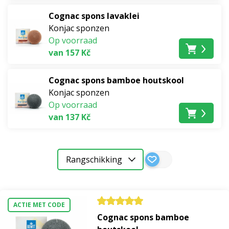
toevoegingen.
Cognac spons lavaklei
Konjac sponzen
Voeg onze konjac sponzen toe aan uw dagelijkse
Op voorraad
schoonheidsroutines en ervaar zelf hun uniciteit.
van 157 Kč
Cognac spons bamboe houtskool
Konjac sponzen
Op voorraad
van 137 Kč
Rangschikking
ACTIE MET CODE
Cognac spons bamboe