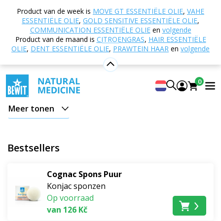
Home
E-shop
Natuurlijke cosmetica
Product van de week is
MOVE GT ESSENTIËLE OLIE
,
VAHE
Cosmetische accessoires
Konjac sponzen
ESSENTIËLE OLIE
,
GOLD SENSITIVE ESSENTIËLE OLIE
,
COMMUNICATION ESSENTIËLE OLIE
en
volgende
Konjac sponzen
Product van de maand is
CITROENGRAS
,
HAIR ESSENTIËLE
OLIE
,
DENT ESSENTIËLE OLIE
,
PRAWTEIN HAAR
en
volgende
Ontdek een volledig natuurlijk cosmeticaproduct voor
de zachte verzorging van uw
gezicht
en
0
decolletéhuid
.
Meer tonen
Konjac sponzen, dankzij de fijne vezels verkregen uit de
wortel van de konjacplant, zorgen voor make-
upverwijdering,
perfecte huidreiniging
, zachte
Bestsellers
peeling en dus
natuurlijke regeneratie
. Ze egaliseren
uw huid en herstellen de elasticiteit en glans.
Cognac Spons Puur
Konjac sponzen
Om het effect te versterken en afhankelijk van uw
Op voorraad
huidtype, kunt u kiezen
uit verschillende varianten
-
van 126 Kč
met soorten klei, met bamboehoutskool of zonder