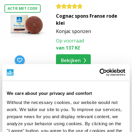
ACTIE MET CODE
Cognac spons Franse rode
klei
Konjac sponzen
Op voorraad
van 137 Kč
Bekijken
ACTIE MET CODE
Cognac spons lavaklei
We care about your privacy and comfort
Konjac sponzen
Without the necessary cookies, our website would not
work. We tailor our site to you. To improve our services,
Op voorraad
prepare news for you and display relevant content, we
van 157 Kč
analyze your behavior using cookies. By clicking on the
Bekijken
"I agree" button, you agree to the use of cookies and the