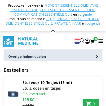
Home
E-shop
Andere producten
Hoezen en
Product van de week is
MOVE GT ESSENTIËLE OLIE
,
VAHE
accessoires
ESSENTIËLE OLIE
,
GOLD SENSITIVE ESSENTIËLE OLIE
,
COMMUNICATION ESSENTIËLE OLIE
en
volgende
Hoezen en accessoires
Product van de maand is
CITROENGRAS
,
HAIR ESSENTIËLE
OLIE
,
DENT ESSENTIËLE OLIE
,
PRAWTEIN HAAR
en
volgende
Doseerdoppen en sluitingen
Flesjes
0
Etuis, dozen en tasjes
Overige hulpmiddelen
Bestsellers
Etui voor 10 flesjes (15 ml)
Etuis, dozen en tasjes
Op voorraad
115 Kč
288 Kč