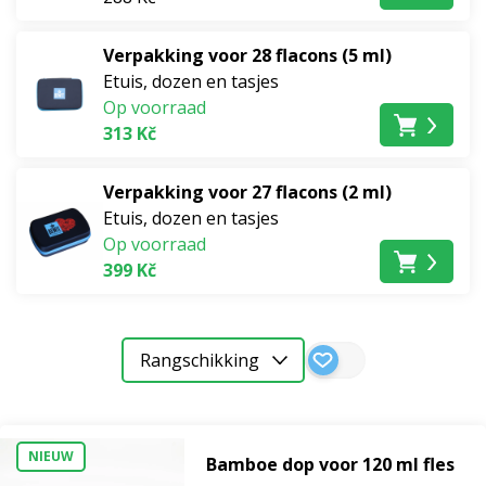
Verpakking voor 28 flacons (5 ml)
Etuis, dozen en tasjes
Op voorraad
313 Kč
Doseerdoppen
Verpakking voor 27 flacons (2 ml)
en
Etuis, dozen en tasjes
sluitingen
Op voorraad
Flesjes
399 Kč
Etuis,
dozen
Rangschikking
en
tasjes
Overige
NIEUW
Bamboe dop voor 120 ml fles
hulpmiddelen