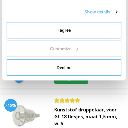
Bekijken
Show details
I agree
kunststof dop zwart voor GL
18 flessen
Customize
Sluitingen
Op voorraad
van 6 Kč
Decline
Bekijken
-15%
Kunststof druppelaar, voor
GL 18 flesjes, maat 1,5 mm,
w. S