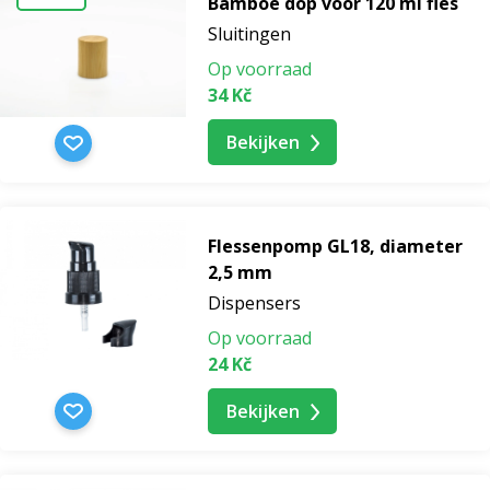
Bamboe dop voor 120 ml fles
Sluitingen
Sluitingen
Dispensers
Op voorraad
34 Kč
Rol
op
Bekijken
Flessenpomp GL18, diameter
2,5 mm
Dispensers
Op voorraad
24 Kč
Bekijken