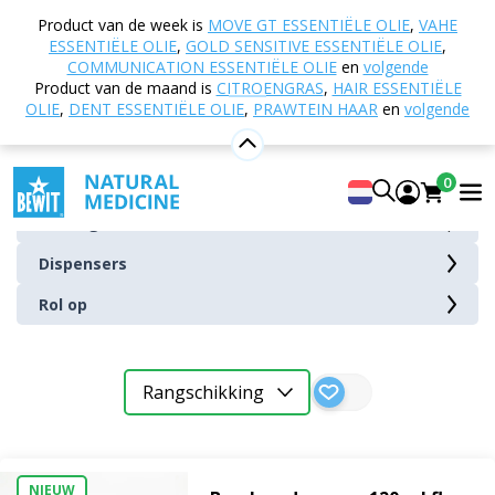
Home
E-shop
Andere producten
Hoezen en
Product van de week is
MOVE GT ESSENTIËLE OLIE
,
VAHE
accessoires
Doseerdoppen en sluitingen
ESSENTIËLE OLIE
,
GOLD SENSITIVE ESSENTIËLE OLIE
,
COMMUNICATION ESSENTIËLE OLIE
en
volgende
Doseerdoppen en sluitingen
Product van de maand is
CITROENGRAS
,
HAIR ESSENTIËLE
OLIE
,
DENT ESSENTIËLE OLIE
,
PRAWTEIN HAAR
en
volgende
Pipetten en druppelaars
Sproeiers
0
Sluitingen
Dispensers
Rol op
Pipetten
en
Rangschikking
druppelaars
Sproeiers
NIEUW