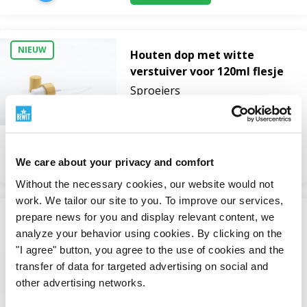
NIEUW
Houten dop met witte
verstuiver voor 120ml flesje
Sproeiers
Op voorraad
27 Kč
Bekijken
We care about your privacy and comfort
Without the necessary cookies, our website would not
work. We tailor our site to you. To improve our services,
prepare news for you and display relevant content, we
Kunststof dop wit voor GL 18
analyze your behavior using cookies. By clicking on the
flessen
"I agree" button, you agree to the use of cookies and the
Sluitingen
transfer of data for targeted advertising on social and
Niet beschikbaar
other advertising networks.
5 Kč