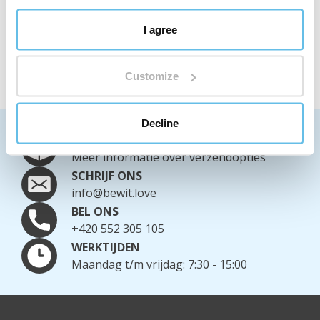
I agree
Weergegeven 1 tot 4 van 4 records
Customize
Decline
WE VERZENDEN WERELDWIJD
Meer informatie over verzendopties
SCHRIJF ONS
info@bewit.love
BEL ONS
+420 552 305 105
WERKTIJDEN
Maandag t/m vrijdag: 7:30 - 15:00