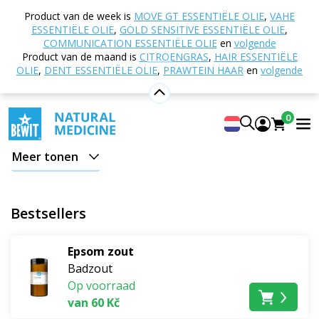
Home
E-shop
Natuurlijke cosmetica
Product van de week is
MOVE GT ESSENTIËLE OLIE
,
VAHE
Lichaamsverzorging
Badzout
ESSENTIËLE OLIE
,
GOLD SENSITIVE ESSENTIËLE OLIE
,
COMMUNICATION ESSENTIËLE OLIE
en
volgende
Badzout
Product van de maand is
CITROENGRAS
,
HAIR ESSENTIËLE
OLIE
,
DENT ESSENTIËLE OLIE
,
PRAWTEIN HAAR
en
volgende
Zeezout heeft heilzame effecten op ons lichaam.
0
Dode Zee badzout
Meer tonen
Geniet van de voordelen van heilzaam Dode Zee-
zeezout vanuit je luie stoel.
Het unieke zeezout uit het
Bestsellers
diepste zoutmeer is een zeer heilzame en effectieve
behandeling voor
elk huidtype
en werkt op vele
niveaus in op het hele lichaam. Dode Zeezout bevat
Epsom zout
voornamelijk magnesiumchloride en heeft een bittere
Badzout
Op voorraad
smaak, waardoor het ongeschikt is voor de keuken.
van 60 Kč
Dode Zee Zout kan worden gebruikt voor je