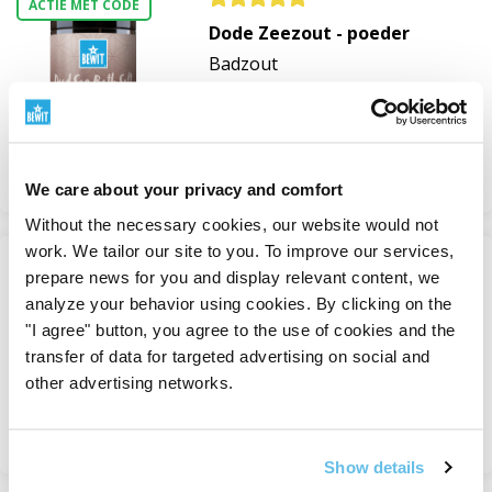
ACTIE MET CODE
Dode Zeezout - poeder
Badzout
Op voorraad
van 127 Kč
Bekijken
We care about your privacy and comfort
Without the necessary cookies, our website would not
work. We tailor our site to you. To improve our services,
-15%
prepare news for you and display relevant content, we
Epsom zout
analyze your behavior using cookies. By clicking on the
Badzout
"I agree" button, you agree to the use of cookies and the
transfer of data for targeted advertising on social and
Op voorraad
other advertising networks.
van 60 Kč
Bekijken
Show details