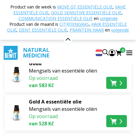
Home
E-shop
Mogelijke ondersteuning bij
Product van de week is
MOVE GT ESSENTIËLE OLIE
,
VAHE
Natuurlijke schoonheidsverzorging
ESSENTIËLE OLIE
,
GOLD SENSITIVE ESSENTIËLE OLIE
,
Huidvernieuwing en verzorging
COMMUNICATION ESSENTIËLE OLIE
en
volgende
Product van de maand is
CITROENGRAS
,
HAIR ESSENTIËLE
Huidvernieuwing en verzorging
OLIE
,
DENT ESSENTIËLE OLIE
,
PRAWTEIN HAAR
en
volgende
Bestsellers
0
Goud
Mengsels van essentiële oliën
Op voorraad
van 583 Kč
Gold A essentiële olie
Mengsels van essentiële oliën
Op voorraad
van 528 Kč