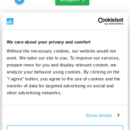
Colloquinta olie - uit zaden
Cosmetische oliën
We care about your privacy and comfort
Op voorraad
Without the necessary cookies, our website would not
198 Kč
work. We tailor our site to you. To improve our services,
prepare news for you and display relevant content, we
Bekijken
analyze your behavior using cookies. By clicking on the
"I agree" button, you agree to the use of cookies and the
transfer of data for targeted advertising on social and
other advertising networks.
Dagelijkse schoonheid
Voedende huidserums
Show details
Op voorraad
van 1 014 Kč