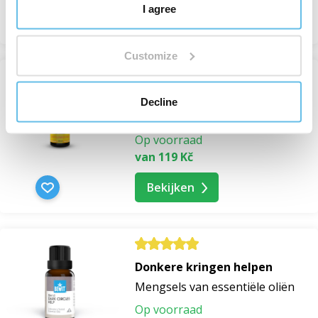
I agree
Bekijken
Customize
Distelolie BIO
Decline
Cosmetische oliën
Op voorraad
van 119 Kč
Bekijken
Donkere kringen helpen
Mengsels van essentiële oliën
Op voorraad