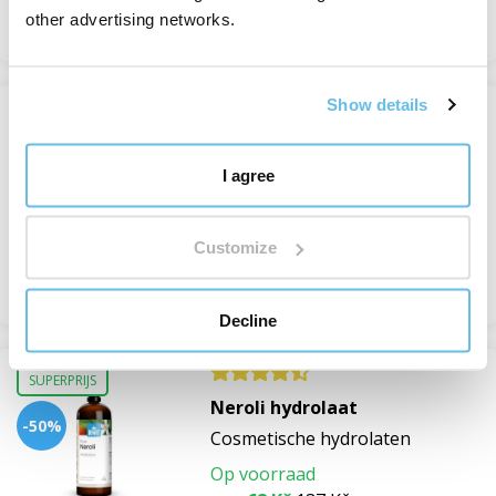
Bekijken
other advertising networks.
Show details
SUPERPRIJS
lavendel hydrolaat
Cosmetische hydrolaten
I agree
Op voorraad
van 126 Kč
Customize
Bekijken
Decline
SUPERPRIJS
Neroli hydrolaat
-50%
Cosmetische hydrolaten
Op voorraad