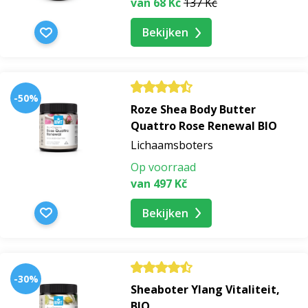
van 68 Kč
137 Kč
Bekijken
-50%
Roze Shea Body Butter
Quattro Rose Renewal BIO
Lichaamsboters
Op voorraad
van 497 Kč
Bekijken
-30%
Sheaboter Ylang Vitaliteit,
BIO