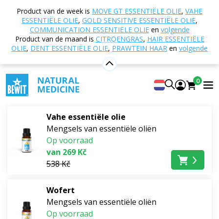
Home
E-shop
Mogelijke ondersteuning bij
Product van de week is
MOVE GT ESSENTIËLE OLIE
,
VAHE
Natuurlijke schoonheidsverzorging
ESSENTIËLE OLIE
,
GOLD SENSITIVE ESSENTIËLE OLIE
,
Lichaamsverzorging met natuurlijke ingrediënten
COMMUNICATION ESSENTIËLE OLIE
en
volgende
Product van de maand is
CITROENGRAS
,
HAIR ESSENTIËLE
Lichaamsverzorging met natuurlijke
OLIE
,
DENT ESSENTIËLE OLIE
,
PRAWTEIN HAAR
en
volgende
ingrediënten
0
Bestsellers
Vahe essentiële olie
Mengsels van essentiële oliën
Op voorraad
van 269 Kč
538 Kč
Wofert
Mengsels van essentiële oliën
Op voorraad