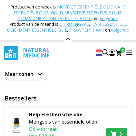
Home
E-shop
Mogelijke ondersteuning bij
Product van de week is
MOVE GT ESSENTIËLE OLIE
,
VAHE
Lichaamsverzorging en zintuiglijk comfort
Hart
ESSENTIËLE OLIE
,
GOLD SENSITIVE ESSENTIËLE OLIE
,
Harmonie
COMMUNICATION ESSENTIËLE OLIE
en
volgende
Product van de maand is
CITROENGRAS
,
HAIR ESSENTIËLE
Hart Harmonie
OLIE
,
DENT ESSENTIËLE OLIE
,
PRAWTEIN HAAR
en
volgende
Hartsharmonie met BEWIT
is een weg naar innerlijke
0
rust, liefde en een bewuste verbinding met jezelf en je
omgeving. Het hart is het centrum van ons wezen – de
plek waar rede, emotie en intuïtie samenkomen.
Meer tonen
Wanneer we leven in harmonie met het ritme van ons
hart, ontstaat er een natuurlijke balans, rust en een
diep gevoel van vervulling.
Bestsellers
BEWIT-producten worden met respect voor deze
Help H etherische olie
energie gecreëerd. Ze helpen de geest tot rust te
Mengsels van essentiële oliën
brengen, het hart te openen en de subtiliteit van het
Op voorraad
huidige moment waar te nemen. Geur, aanraking en