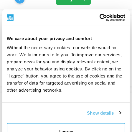
Tijdens meditatie
– een paar druppels
roos
of
ylang-ylang
voor een diepere verbinding met de
innerlijke wereld.
2+1
Voordelen van bewuste
PRAWTEIN Koolstof Elixer
We care about your privacy and comfort
Elixir van jeugd en vitaliteit
hartsharmonie
(Carbon Elixir)
Without the necessary cookies, our website would not
Wanneer het hart klopt in het ritme van rust, wordt het
work. We tailor our site to you. To improve our services,
Op voorraad
leven vloeiender. We nemen meer waar, ademen dieper,
prepare news for you and display relevant content, we
2 627 Kč
handelen vriendelijker. BEWIT-geuren en -rituelen
analyze your behavior using cookies. By clicking on the
helpen een ruimte te creëren waar de
geest tot rust
Bekijken
"I agree" button, you agree to the use of cookies and the
komt en het hart kan spreken
.
transfer of data for targeted advertising on social and
other advertising networks.
Hartsharmonie is geen doel, maar een weg – een staat
2+1
van ontvankelijkheid, acceptatie en verbinding.
PRAWTEIN Pro nr.
Show details
Aromatherapie en BEWIT-superfoods begeleiden deze
PRAWTEIN® –
weg zachtjes, met respect en eerbied voor het
superfoodmengsels
natuurlijke ritme van lichaam en ziel.
I agree