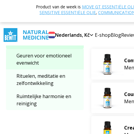
Home
E-shop
Product van de week is
MOVE GT ESSENTIËLE OL
Categorie kiezen
en innerlijke werel
SENSITIVE ESSENTIËLE OLIE
,
COMMUNICATION 
Geuren voor 
Geuren voor emotioneel
Nederlands, Kč
E-shop
Blog
Revie
Bestsellers
evenwicht
Geuren voor emotioneel
Conf
evenwicht
Meng
Rituelen, meditatie en
zelfontwikkeling
Cou
Ruimtelijke harmonie en
Meng
reiniging
Crea