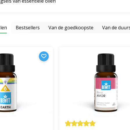
sels van essentiële oliën
len
Bestsellers
Van de goedkoopste
Van de duur