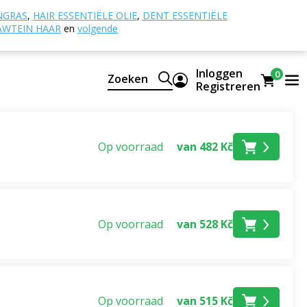
NGRAS
,
HAIR ESSENTIËLE OLIE
,
DENT ESSENTIËLE
AWTEIN HAAR
en
volgende
Inloggen
0
Zoeken
Registreren
Op voorraad
van 482 Kč
Op voorraad
van 528 Kč
Op voorraad
van 515 Kč