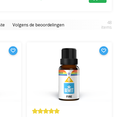
48
ste
Volgens de beoordelingen
items