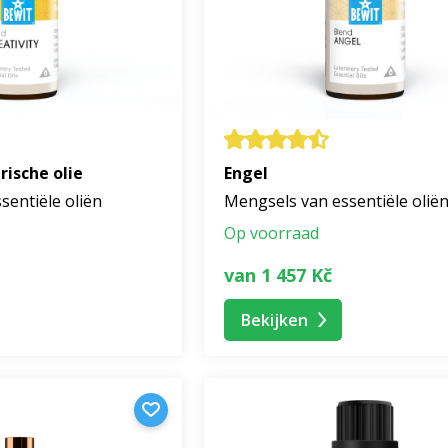
rische olie
Engel
sentiële oliën
Mengsels van essentiële olië
Op voorraad
van 1 457 Kč
Bekijken