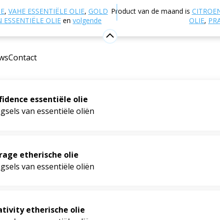
Mogelijke ondersteuning bij
Aromatherapie
IE
,
VAHE ESSENTIËLE OLIE
,
GOLD
Product van de maand is
CITROE
d
Geuren voor emotioneel evenwicht
ESSENTIËLE OLIE
en
volgende
OLIE
,
PR
emotioneel evenwicht
ws
Contact
idence essentiële olie
sels van essentiële oliën
rage etherische olie
sels van essentiële oliën
tivity etherische olie