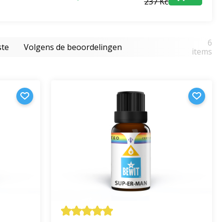
237 Kč
6
ste
Volgens de beoordelingen
items