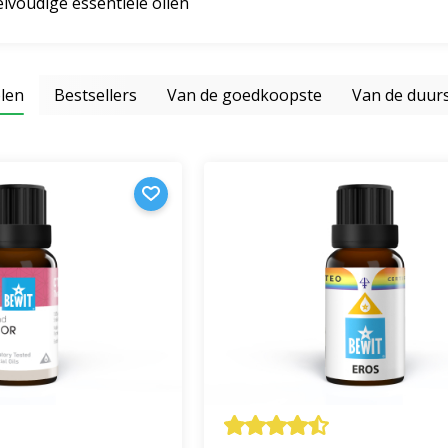
lvoudige essentiële oliën
len
Bestsellers
Van de goedkoopste
Van de duur