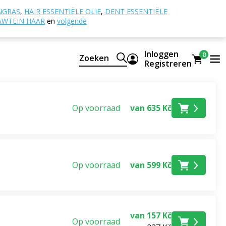
NGRAS
,
HAIR ESSENTIËLE OLIE
,
DENT ESSENTIËLE
AWTEIN HAAR
en
volgende
Inloggen
0
Zoeken
Registreren
Op voorraad
van 635 Kč
Op voorraad
van 599 Kč
van 157 Kč
Op voorraad