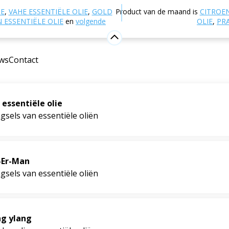
Mogelijke ondersteuning bij
Natuurlijke
IE
,
VAHE ESSENTIËLE OLIE
,
GOLD
Product van de maand is
CITROE
Mannelijke vruchtbaarheid en seksualiteit
ESSENTIËLE OLIE
en
volgende
OLIE
,
PR
uchtbaarheid en seksualiteit
ws
Contact
 essentiële olie
sels van essentiële oliën
-Er-Man
sels van essentiële oliën
ng ylang