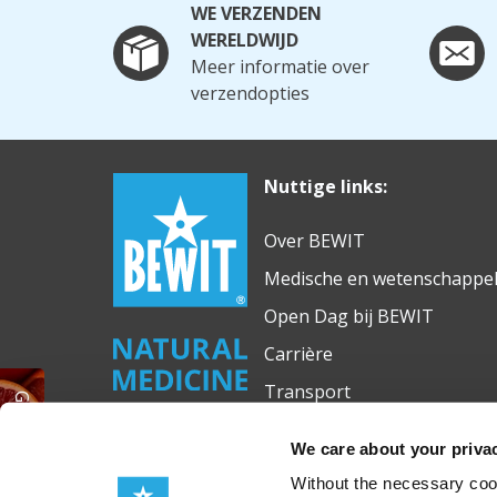
WE VERZENDEN
WERELDWIJD
Meer informatie over
verzendopties
Nuttige links:
Over BEWIT
Medische en wetenschappeli
Open Dag bij BEWIT
Carrière
Transport
GRATIS etherische olie
We care about your priva
Without the necessary cook