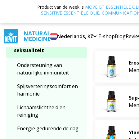
Home
E-shop
Product van de week is
MOVE GT ESSENTIËLE OL
Categorie kiezen
vitaliteit en balans
SENSITIVE ESSENTIËLE OLIE
,
COMMUNICATION 
Mannelijke vr
Mannelijke
Nederlands, Kč
E-shop
Blog
Revie
Bestsellers
vruchtbaarheid en
seksualiteit
Eros
Ondersteuning van
Meng
natuurlijke immuniteit
Spijsverteringscomfort en
harmonie
Sup
Meng
Lichaamslichtheid en
reiniging
Energie gedurende de dag
Yla