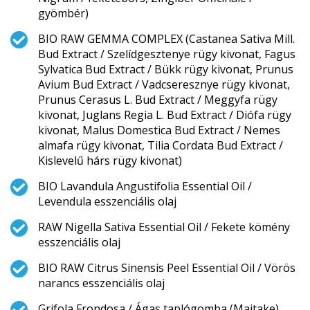
gyömbér)
BIO RAW GEMMA COMPLEX (Castanea Sativa Mill.
Bud Extract / Szelídgesztenye rügy kivonat, Fagus
Sylvatica Bud Extract / Bükk rügy kivonat, Prunus
Avium Bud Extract / Vadcseresznye rügy kivonat,
Prunus Cerasus L. Bud Extract / Meggyfa rügy
kivonat, Juglans Regia L. Bud Extract / Diófa rügy
kivonat, Malus Domestica Bud Extract / Nemes
almafa rügy kivonat, Tilia Cordata Bud Extract /
Kislevelű hárs rügy kivonat)
BIO Lavandula Angustifolia Essential Oil /
Levendula esszenciális olaj
RAW Nigella Sativa Essential Oil / Fekete kömény
esszenciális olaj
BIO RAW Citrus Sinensis Peel Essential Oil / Vörös
narancs esszenciális olaj
Grifola Frondosa / Ágas taplógomba (Maitake)