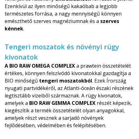
Ezenkívül az ilyen minőségű kakaóbab a legjobb
természetes forrása, a nagy mennyiségű könnyen
emészthető szerves magnéziumnak és a
szerves
kénnek
.
Tengeri moszatok és növényi rügy
kivonatok
A BIO RAW OMEGA COMPLEX
a prawtein összetételét
értékes, könnyen felszívódó kivonatokkal gazdagítja a
BIO minőségű
tengeri moszatokból
. Ezek Írország
nyugati partvidékéről, az Atlanti-óceán északi részének
legtisztább vizeiből származnak. A rügy kivonatok,
amelyek a
BIO RAW GEMMA COMPLEX
részét képezik,
kiegészítik a termék összetételét olyan anyagokkal,
amelyek részt vesznek a sarjadó növények
fejlődésében, védelmében és felépítésében.