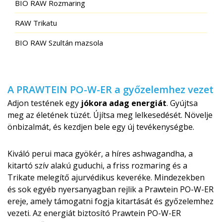
BIO RAW Rozmaring
RAW Trikatu
BIO RAW Szultán mazsola
A PRAWTEIN PO-W-ER a győzelemhez vezet
Adjon testének egy
jókora adag energiát
. Gyújtsa
meg az életének tüzét. Újítsa meg lelkesedését. Növelje
önbizalmát, és kezdjen bele egy új tevékenységbe.
Kiváló perui maca gyökér, a híres ashwagandha, a
kitartó szív alakú guduchi, a friss rozmaring és a
Trikate melegítő ajurvédikus keveréke. Mindezekben
és sok egyéb nyersanyagban rejlik a Prawtein PO-W-ER
ereje, amely támogatni fogja kitartását és győzelemhez
vezeti. Az energiát biztosító Prawtein PO-W-ER