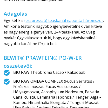
Adagolás
Egy-két kis
(eszpresszó) teáskanál naponta háromszor
.
Amikor a testünk nagyobb igénybevételnek van kitéve
és nagy energiaigénye van, 2–4 teáskanál. Az üveg
nyakát úgy választottuk ki, hogy egy kávéskanálnál
nagyobb kanál, ne férjeb bele.
BEWIT® PRAWTEIN® PO-W-ER
összetevői:
BIO RAW Theobroma Cacao / Kakaóbab
BIO RAW OMEGA COMPLEX (Fucus Serratus /
Fűrészes moszat, Fucus Vesiculosus /
Hólyagmoszat, Ascophyllum Nodosum, Pelvetia
Canaliculata, Laminaria Japonica / Tengeri Alga –
Kombu, Hinanthalia Elongata / Tengeri Moszat,
Ulva Spiralis / Atlanti Spirulina, Saccharina