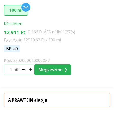
2+1
100 ml
Készleten
12 911 Ft
10 166 Ft ÁFA nélkül (27%)
Egységár: 12910.63 Ft / 100 ml
BP: 40
Kód: 3502000010000027
db
Megveszem
A PRAWTEIN alapja