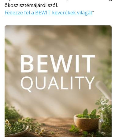
ökoszisztémájá­ról szól.
Fedezze fel a BEWIT keverékek világát
"