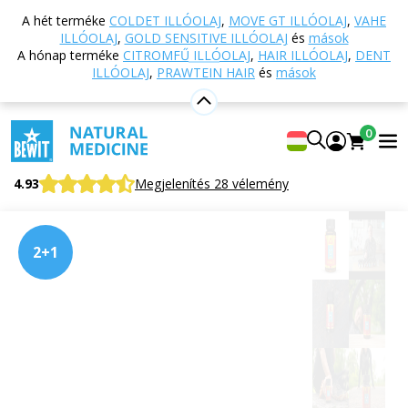
Vissza a főoldalra
Webáruház
Táplálkozás és
A hét terméke
COLDET ILLÓOLAJ
,
MOVE GT ILLÓOLAJ
,
VAHE
étrend-kiegészítők
PRAWTEIN® – szuperélelmiszer
ILLÓOLAJ
,
GOLD SENSITIVE ILLÓOLAJ
és
mások
keverékek
PRAWTEIN PO-W-ER
A hónap terméke
CITROMFŰ ILLÓOLAJ
,
HAIR ILLÓOLAJ
,
DENT
ILLÓOLAJ
,
PRAWTEIN HAIR
és
mások
PRAWTEIN PO-W-ER
0
Superfood
4.93
Megjelenítés 28 vélemény
2+1