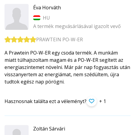
Éva Horváth
HU
A termék megvásárlásával igazolt vevő
PRAWTEIN PO-W-ER
A Prawtein PO-W-ER egy csoda termék. A munkám
miatt túlhajszoltam magam és a PO-W-ER segített az
energiaszintemet növelni. Már pár nap fogyasztás után
visszanyertem az energiámat, nem szédültem, újra
tudtok egész nap pörögni.
Hasznosnak találta ezt a véleményt?
+ 1
Zoltán Sárvári