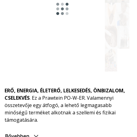
Astro
termékcsalád
Energiához
és
aktív
naphoz
ERŐ, ENERGIA, ÉLETERŐ, LELKESEDÉS, ÖNBIZALOM,
Pihenéshez
CSELEKVÉS
. Ez a Prawtein PO-W-ER. Valamennyi
és
összetevője egy átfogó, a lehető legmagasabb
esti
minőségű terméket alkotnak a szellemi és fizikai
kikapcsolódáshoz
támogatására.
Női
harmóniához
Bővebben