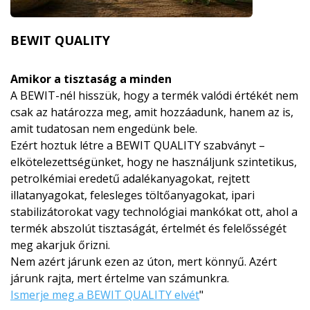
BEWIT QUALITY
Amikor a tisztaság a minden
A BEWIT-nél hisszük, hogy a termék valódi értékét nem
csak az határozza meg, amit hozzáadunk, hanem az is,
amit tudatosan nem engedünk bele.
Ezért hoztuk létre a BEWIT QUALITY szabványt –
elkötelezettségünket, hogy ne használjunk szintetikus,
petrolkémiai eredetű adalékanyagokat, rejtett
illatanyagokat, felesleges töltőanyagokat, ipari
stabilizátorokat vagy technológiai mankókat ott, ahol a
termék abszolút tisztaságát, értelmét és felelősségét
meg akarjuk őrizni.
Nem azért járunk ezen az úton, mert könnyű. Azért
járunk rajta, mert értelme van számunkra.
Ismerje meg a BEWIT QUALITY elvét
"