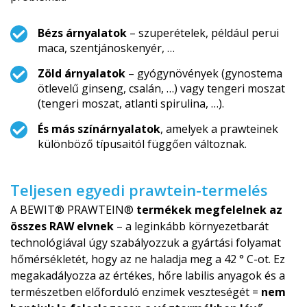
Bézs árnyalatok
– szuperételek, például perui
maca, szentjánoskenyér, …
Zöld árnyalatok
– gyógynövények (gynostema
ötlevelű ginseng, csalán, …) vagy tengeri moszat
(tengeri moszat, atlanti spirulina, …).
És más színárnyalatok
, amelyek a prawteinek
különböző típusaitól függően változnak.
Teljesen egyedi prawtein-termelés
A BEWIT® PRAWTEIN®
termékek megfelelnek az
összes RAW elvnek
– a leginkább környezetbarát
technológiával úgy szabályozzuk a gyártási folyamat
hőmérsékletét, hogy az ne haladja meg a 42 ° C-ot. Ez
megakadályozza az értékes, hőre labilis anyagok és a
természetben előforduló enzimek veszteségét =
nem