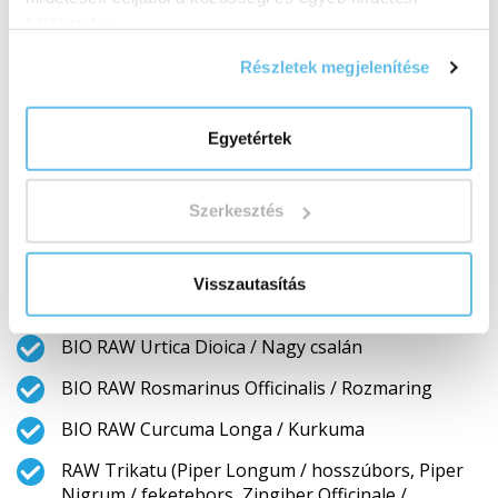
hálózatokon.
RAW Centella Asiatica / Gotu kola
Részletek megjelenítése
BIO RAW Cinnamomum Verum / Fahéj
RAW Gynostemma Pentaphyllum / Gynostema
Egyetértek
BIO RAW Cucurbita Pepo Seed / Tökmag
BIO RAW Cannabis Sativa Seed / Kendermag
Szerkesztés
RAW Asparagus Racemosus / Shatavari, fürtös
spárga
Visszautasítás
RAW Glycyrrhiza Glabra / Édesgyökér
BIO RAW Urtica Dioica / Nagy csalán
BIO RAW Rosmarinus Officinalis / Rozmaring
BIO RAW Curcuma Longa / Kurkuma
RAW Trikatu (Piper Longum / hosszúbors, Piper
Nigrum / feketebors, Zingiber Officinale /