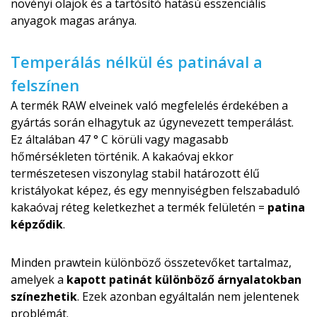
növényi olajok és a tartósító hatású esszenciális
anyagok magas aránya.
Temperálás nélkül és patinával a
felszínen
A termék RAW elveinek való megfelelés érdekében a
gyártás során elhagytuk az úgynevezett temperálást.
Ez általában 47 ° C körüli vagy magasabb
hőmérsékleten történik. A kakaóvaj ekkor
természetesen viszonylag stabil határozott élű
kristályokat képez, és egy mennyiségben felszabaduló
kakaóvaj réteg keletkezhet a termék felületén =
patina
képződik
.
Minden prawtein különböző összetevőket tartalmaz,
amelyek a
kapott patinát különböző árnyalatokban
színezhetik
. Ezek azonban egyáltalán nem jelentenek
problémát.