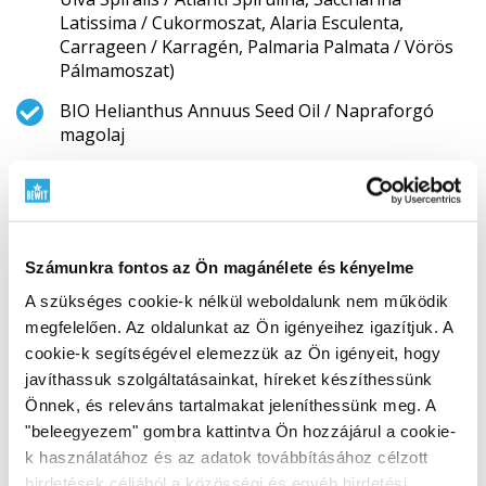
Latissima / Cukormoszat, Alaria Esculenta,
Carrageen / Karragén, Palmaria Palmata / Vörös
Pálmamoszat)
BIO Helianthus Annuus Seed Oil / Napraforgó
magolaj
BIO Jaggery / Indiai nádcukor
BIO RAW Helianthus Annuus Seed / Napraforgó
mag
Számunkra fontos az Ön magánélete és kényelme
BIO RAW Ceratonia Siliqua / Karob
A szükséges cookie-k nélkül weboldalunk nem működik
BIO RAW Vitis Vinifera / Szultán mazsola
megfelelően. Az oldalunkat az Ön igényeihez igazítjuk. A
cookie-k segítségével elemezzük az Ön igényeit, hogy
BIO RAW Lepidium Meyenii / Perui zsázsa (Maca)
javíthassuk szolgáltatásainkat, híreket készíthessünk
BIO Agave Syrup / Agávové szirup
Önnek, és releváns tartalmakat jeleníthessünk meg. A
"beleegyezem" gombra kattintva Ön hozzájárul a cookie-
RAW Withania Somnifera / Ashwaganda
k használatához és az adatok továbbításához célzott
RAW Tinospora Cordifolia / Guduchi
hirdetések céljából a közösségi és egyéb hirdetési