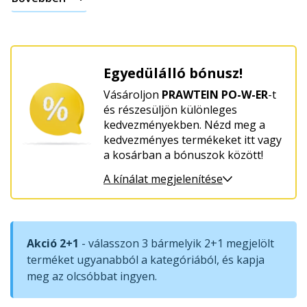
és
jólléthez
Egyedülálló bónusz!
Vásároljon
PRAWTEIN PO-W-ER
-t
és részesüljön különleges
kedvezményekben. Nézd meg a
kedvezményes termékeket itt vagy
a kosárban a bónuszok között!
A kínálat megjelenítése
Akció 2+1
- válasszon 3 bármelyik 2+1 megjelölt
terméket ugyanabból a kategóriából, és kapja
meg az olcsóbbat ingyen.