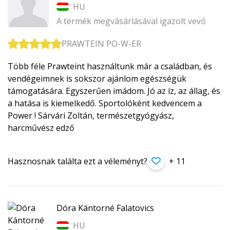
HU
A termék megvásárlásával igazolt vevő
PRAWTEIN PO-W-ER
Több féle Prawteint használtunk már a családban, és
vendégeimnek is sokszor ajánlom egészségük
támogatására. Egyszerűen imádom. Jó az íz, az állag, és
a hatása is kiemelkedő. Sportolóként kedvencem a
Power ! Sárvári Zoltán, természetgyógyász,
harcművész edző
Hasznosnak találta ezt a véleményt?
+ 11
Dóra Kántorné Falatovics
HU