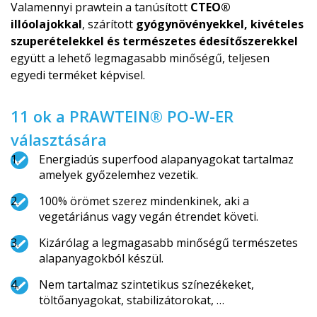
Valamennyi prawtein a tanúsított
CTEO®
illóolajokkal
, szárított
gyógynövényekkel, kivételes
szuperételekkel és természetes édesítőszerekkel
együtt a lehető legmagasabb minőségű, teljesen
egyedi terméket képvisel.
11 ok a PRAWTEIN® PO-W-ER
választására
Energiadús superfood alapanyagokat tartalmaz
amelyek győzelemhez vezetik.
100% örömet szerez mindenkinek, aki a
vegetáriánus vagy vegán étrendet követi.
Kizárólag a legmagasabb minőségű természetes
alapanyagokból készül.
Nem tartalmaz szintetikus színezékeket,
töltőanyagokat, stabilizátorokat, …