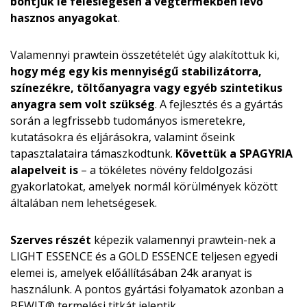
bontjuk le feleslegesen a végtermékben lévő
hasznos anyagokat
.
Valamennyi prawtein összetételét úgy alakítottuk ki,
hogy még egy kis mennyiségű stabilizátorra,
színezékre, töltőanyagra vagy egyéb szintetikus
anyagra sem volt szükség
. A fejlesztés és a gyártás
során a legfrissebb tudományos ismeretekre,
kutatásokra és eljárásokra, valamint őseink
tapasztalataira támaszkodtunk.
Követtük a SPAGYRIA
alapelveit is
– a tökéletes növény feldolgozási
gyakorlatokat, amelyek normál körülmények között
általában nem lehetségesek.
Szerves részét
képezik valamennyi prawtein-nek a
LIGHT ESSENCE és a GOLD ESSENCE teljesen egyedi
elemei is, amelyek előállításában 24k aranyat is
használunk. A pontos gyártási folyamatok azonban a
BEWIT® termelési titkát jelentik.