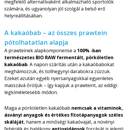
megfelelő alternatívaként alkalmazható sportolók
számára, és ugyanolyan jól szolgál a belső erő
helyreállításában.
A kakaóbab – az összes prawtein
pótolhatatlan alapja
A prawteinek alapkomponense a
100% -ban
természetes BIO RAW fermentált, pörköletlen
kakaóbab
. A napon szárítás után a kakaóbabokat
meghámozzuk, és tollhegynyi darabokra zúzzuk.
Ezeket azután egyéb nyersanyagokkal egyenletes
masszává őröljük – így kapjuk a prawteint, az eddigi
legkíméleteseb­b módon.
Maga a pörköletlen kakaóbab
nemcsak a vitaminok,
ásványi anyagok és értékes fitotápanyagok széles
skáláját
, hanem a minőségi kakaóvajat, a növényi
fehérjék és hatékony
antioxidánsok
forrását is jelenti.