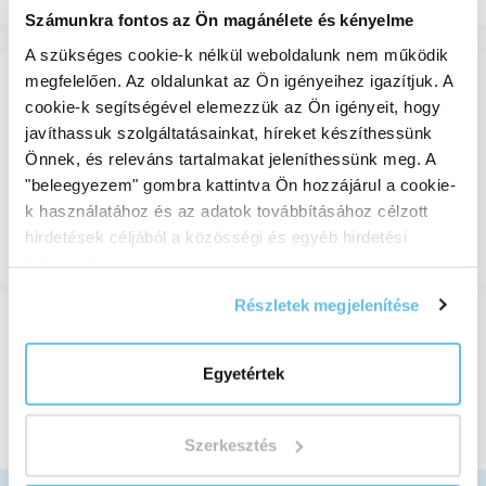
Számunkra fontos az Ön magánélete és kényelme
A szükséges cookie-k nélkül weboldalunk nem működik
megfelelően. Az oldalunkat az Ön igényeihez igazítjuk. A
Len prés pogácsa
cookie-k segítségével elemezzük az Ön igényeit, hogy
javíthassuk szolgáltatásainkat, híreket készíthessünk
Magpréselvények
Önnek, és releváns tartalmakat jeleníthessünk meg. A
Készleten
"beleegyezem" gombra kattintva Ön hozzájárul a cookie-
1 021 Ft-tól
k használatához és az adatok továbbításához célzott
hirdetések céljából a közösségi és egyéb hirdetési
Megnézem
hálózatokon.
Részletek megjelenítése
Megjelenítve 1 kizárólag 4 a 4 tételekből.
Egyetértek
Szerkesztés