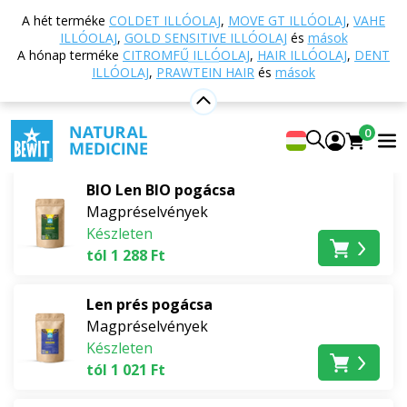
Vissza a főoldalra
Webáruház
Táplálkozás és
A hét terméke
COLDET ILLÓOLAJ
,
MOVE GT ILLÓOLAJ
,
VAHE
étrend-kiegészítők
Szuperételek
ILLÓOLAJ
,
GOLD SENSITIVE ILLÓOLAJ
és
mások
Magpréselvények
A hónap terméke
CITROMFŰ ILLÓOLAJ
,
HAIR ILLÓOLAJ
,
DENT
ILLÓOLAJ
,
PRAWTEIN HAIR
és
mások
Magpréselvények
0
A legtöbbet eladott
BIO Len BIO pogácsa
Magpréselvények
Készleten
tól 1 288 Ft
Len prés pogácsa
Magpréselvények
Készleten
tól 1 021 Ft