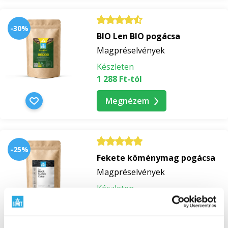
-30%
BIO Len BIO pogácsa
Magpréselvények
Készleten
1 288 Ft-tól
Megnézem
-25%
Fekete köménymag pogácsa
Magpréselvények
Készleten
1 203 Ft-tól
Megnézem