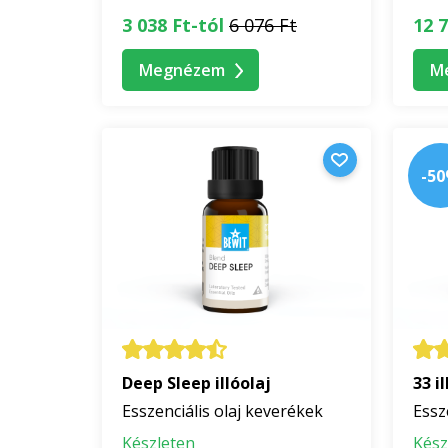
3 038 Ft-tól
6 076 Ft
12 7
Megnézem
M
-5
Deep Sleep illóolaj
33 il
Esszenciális olaj keverékek
Essz
Készleten
Kész