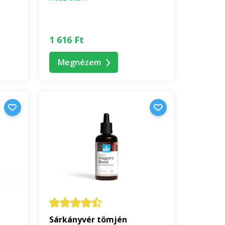
1 616 Ft
Megnézem
Sárkányvér tömjén