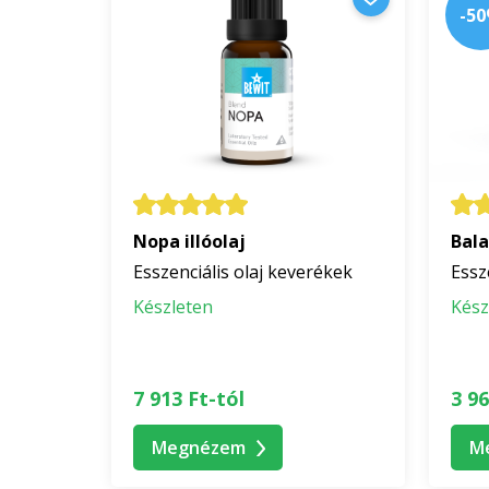
-5
Nopa illóolaj
Bala
Esszenciális olaj keverékek
Essz
Készleten
Kész
7 913 Ft-tól
3 96
Megnézem
M