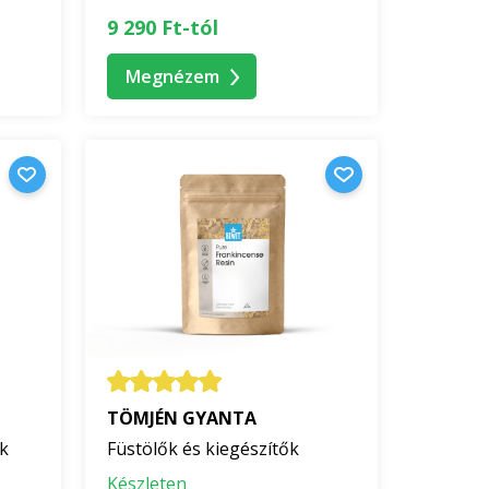
9 290 Ft-tól
Megnézem
TÖMJÉN GYANTA
ek
Füstölők és kiegészítők
Készleten