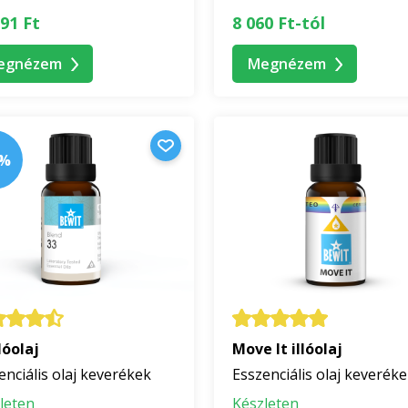
91 Ft
8 060 Ft-tól
egnézem
Megnézem
0%
lóolaj
Move It illóolaj
enciális olaj keverékek
Esszenciális olaj keverék
leten
Készleten