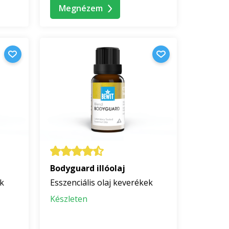
Megnézem
Bodyguard illóolaj
ek
Esszenciális olaj keverékek
Készleten