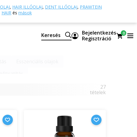
OLAJ
,
HAIR ILLÓOLAJ
,
DENT ILLÓOLAJ
,
PRAWTEIN
HAIR
és
mások
Bejelentkezés
0
Keresés
Regisztráció
tás
Esszenciális olajok
gőtisztítás
27
tételek