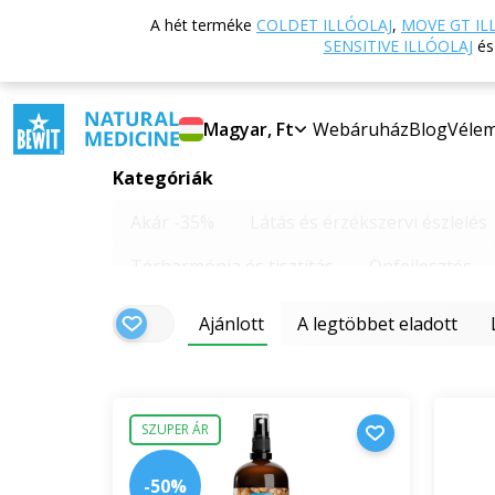
Keresés: tomjen
A hét terméke
COLDET ILLÓOLAJ
,
MOVE GT IL
SENSITIVE ILLÓOLAJ
é
Magyar, Ft
Webáruház
Blog
Véle
Kategóriák
Akár -35%
Látás és érzékszervi észlelés
Térharmónia és tisztítás
Önfejlesztés
Ajánlott
A legtöbbet eladott
SZUPER ÁR
-50%