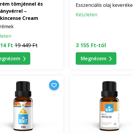
krém tömjénnel és
Esszenciális olaj keverék
ányvérrel –
Készleten
nkincense Cream
krémek
leten
14 Ft
19 449 Ft
3 155 Ft-tól
egnézem
Megnézem