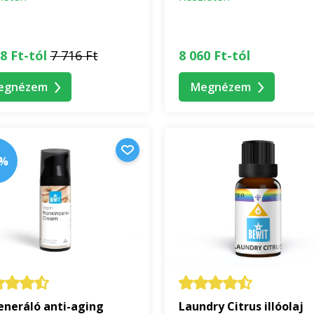
8 Ft-tól
7 716 Ft
8 060 Ft-tól
egnézem
Megnézem
0%
neráló anti-aging
Laundry Citrus illóolaj