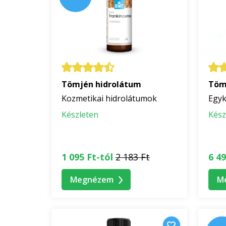
Tömjén hidrolátum
Tömj
Kozmetikai hidrolátumok
Egyk
Készleten
Kész
1 095 Ft-tól
2 183 Ft
6 49
Megnézem
M