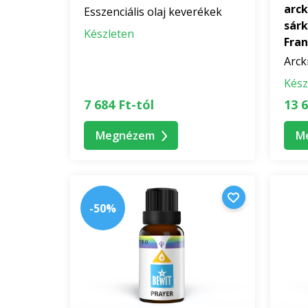
arc
Esszenciális olaj keverékek
sárk
Készleten
Fra
Arc
Kész
7 684 Ft-tól
13 6
Megnézem
M
-50%