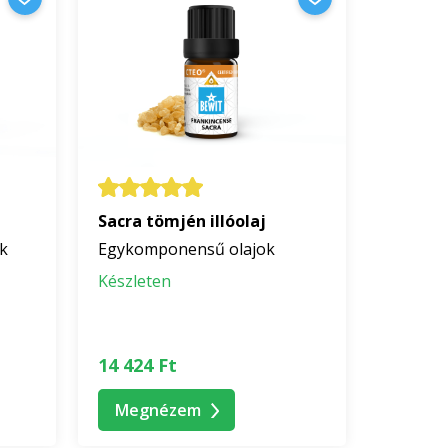
Sacra tömjén illóolaj
ek
Egykomponensű olajok
Készleten
14 424 Ft
Megnézem