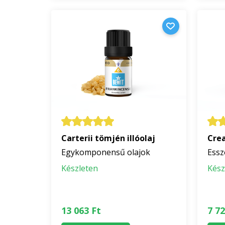
Carterii tömjén illóolaj
Crea
Egykomponensű olajok
Essz
Készleten
Kész
13 063 Ft
7 72