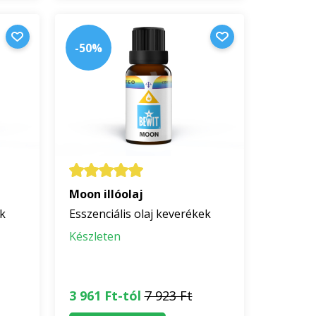
-50%
Moon illóolaj
ek
Esszenciális olaj keverékek
Készleten
3 961 Ft-tól
7 923 Ft