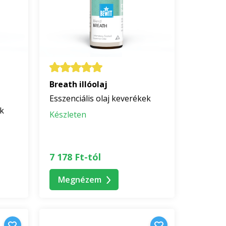
Breath illóolaj
Esszenciális olaj keverékek
ek
Készleten
7 178 Ft-tól
Megnézem