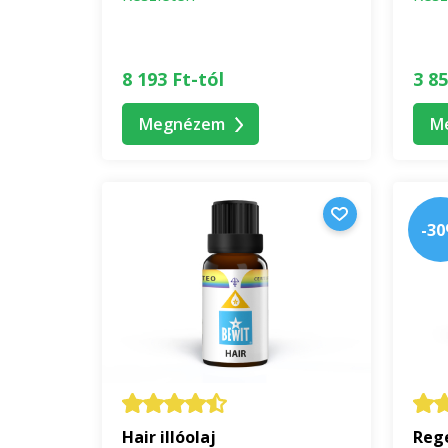
8 193 Ft-tól
3 85
Megnézem
M
-3
Hair illóolaj
Rege