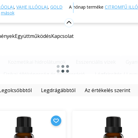
LÓOLAJ
,
VAHE ILLÓOLAJ
,
GOLD
A hónap terméke
CITROMFŰ ILLÓ
s
mások
mények
Együttműködés
Kapcsolat
Kozmetikai hidrolátumok
Esszenciális vizek
Gyan
Fizikai állóképesség és regeneráció
Légfrissítés / Leve
Legolcsóbbtól
Legdrágábbtól
Az értékelés szerint