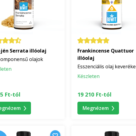
én Serrata illóolaj
Frankincense Quattuor
illóolaj
omponensű olajok
Esszenciális olaj keverék
leten
Készleten
5 Ft-tól
19 210 Ft-tól
egnézem
Megnézem