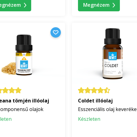
egnézem
Megnézem
eana tömjén illóolaj
Coldet illóolaj
omponensű olajok
Esszenciális olaj keverék
leten
Készleten