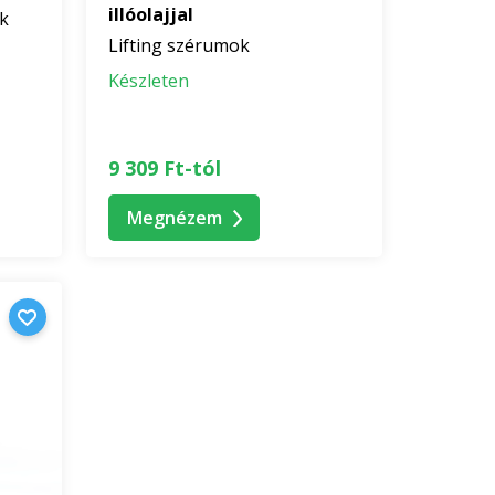
illóolajjal
ek
Lifting szérumok
Készleten
9 309 Ft-tól
Megnézem