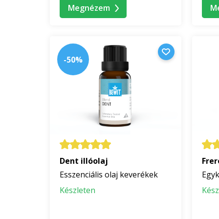
Megnézem
M
-50%
Dent illóolaj
Frer
Esszenciális olaj keverékek
Egyk
Készleten
Kész