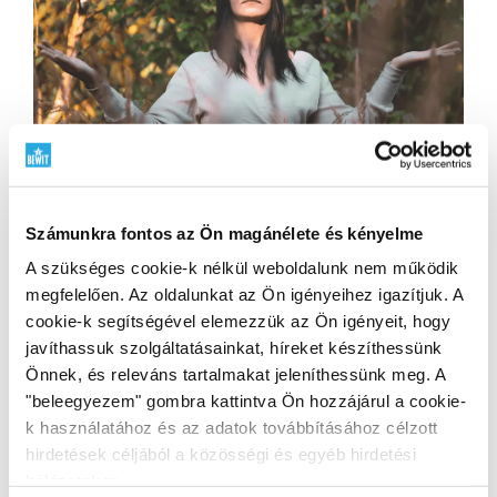
Ciklikus nő: Ismerje meg ciklusa 4 fázisát,
Számunkra fontos az Ön magánélete és kényelme
és tanulja meg, hogyan dolgozzon velük
A szükséges cookie-k nélkül weboldalunk nem működik
megfelelően. Az oldalunkat az Ön igényeihez igazítjuk. A
Elolvasom
cookie-k segítségével elemezzük az Ön igényeit, hogy
javíthassuk szolgáltatásainkat, híreket készíthessünk
Önnek, és releváns tartalmakat jeleníthessünk meg. A
"beleegyezem" gombra kattintva Ön hozzájárul a cookie-
7
k használatához és az adatok továbbításához célzott
hirdetések céljából a közösségi és egyéb hirdetési
hálózatokon.