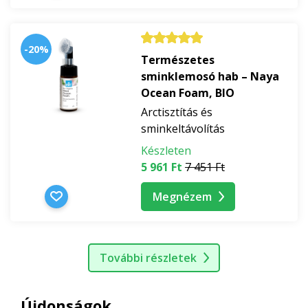
-20%
Természetes
sminklemosó hab – Naya
Ocean Foam, BIO
Arctisztítás és
sminkeltávolítás
Készleten
5 961 Ft
7 451 Ft
Megnézem
További részletek
Újdonságok