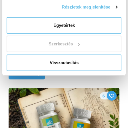
Részletek megjelenítése
Egyetértek
Szerkesztés
Miért érdemes reishit szedni? Teljes
útmutató a vitális gombák királynőjéhez
Visszautasítás
Elolvasom
6