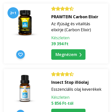
2+1
PRAWTEIN Carbon Elixir
Az ifjúság és vitalitás
elixírje (Carbon Elixir)
Készleten
39 394 Ft
Megnézem
Insect Stop illóolaj
Esszenciális olaj keverékek
Készleten
5 856 Ft-tól