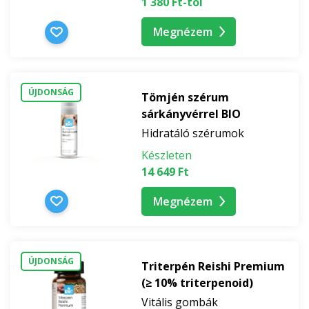
1 380 Ft-tól
Megnézem
ÚJDONSÁG
Tömjén szérum
sárkányvérrel BIO
Hidratáló szérumok
Készleten
14 649 Ft
Megnézem
ÚJDONSÁG
Triterpén Reishi Premium
(≥ 10% triterpenoid)
Vitális gombák