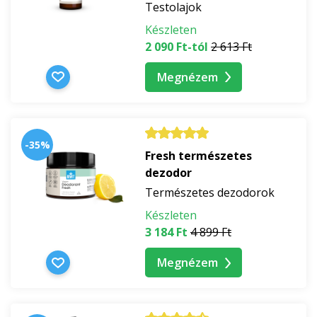
Testolajok
Készleten
2 090 Ft-tól
2 613 Ft
Megnézem
-35%
Fresh természetes
dezodor
Természetes dezodorok
Készleten
3 184 Ft
4 899 Ft
Megnézem