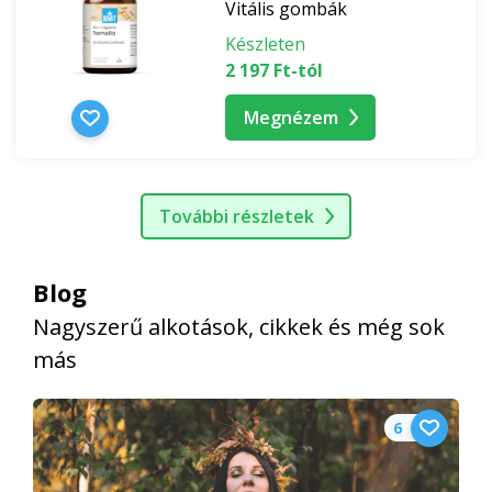
Vitális gombák
Készleten
2 197 Ft-tól
Megnézem
További részletek
Blog
Nagyszerű alkotások, cikkek és még sok
más
6