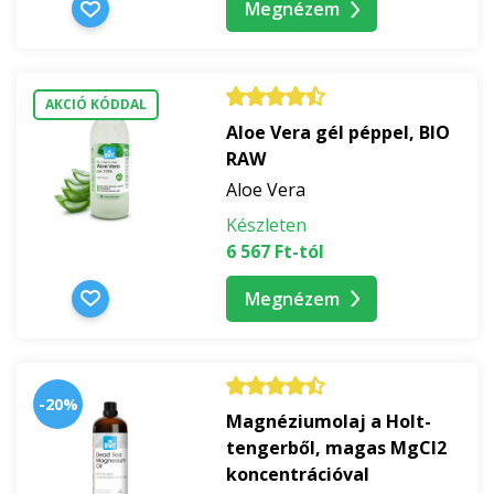
Megnézem
AKCIÓ KÓDDAL
Aloe Vera gél péppel, BIO
RAW
Aloe Vera
Készleten
6 567 Ft-tól
Megnézem
-20%
Magnéziumolaj a Holt-
tengerből, magas MgCl2
koncentrációval