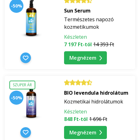
-50%
Sun Serum
Természetes napozó
kozmetikumok
Készleten
7 197 Ft-tól
14 393 Ft
Megnézem
SZUPER ÁR
BIO levendula hidrolátum
-50%
Kozmetikai hidrolátumok
Készleten
848 Ft-tól
1 696 Ft
Megnézem