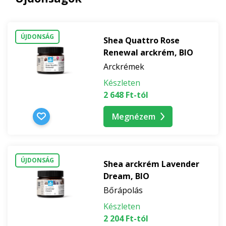
ÚJDONSÁG
Shea Quattro Rose
Renewal arckrém, BIO
Arckrémek
Készleten
2 648 Ft-tól
Megnézem
ÚJDONSÁG
Shea arckrém Lavender
Dream, BIO
Bőrápolás
Készleten
2 204 Ft-tól