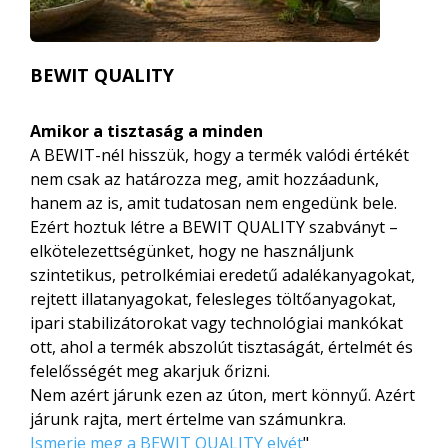
BEWIT QUALITY
Amikor a tisztaság a minden
A BEWIT-nél hisszük, hogy a termék valódi értékét
nem csak az határozza meg, amit hozzáadunk,
hanem az is, amit tudatosan nem engedünk bele.
Ezért hoztuk létre a BEWIT QUALITY szabványt –
elkötelezettségünket, hogy ne használjunk
szintetikus, petrolkémiai eredetű adalékanyagokat,
rejtett illatanyagokat, felesleges töltőanyagokat,
ipari stabilizátorokat vagy technológiai mankókat
ott, ahol a termék abszolút tisztaságát, értelmét és
felelősségét meg akarjuk őrizni.
Nem azért járunk ezen az úton, mert könnyű. Azért
járunk rajta, mert értelme van számunkra.
Ismerje meg a BEWIT QUALITY elvét
"