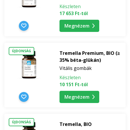
Készleten
17 653 Ft-tól
Megnézem
ÚJDONSÁG
Tremella Premium, BIO (≥
35% béta-glükán)
Vitális gombák
Készleten
10 151 Ft-tól
Megnézem
ÚJDONSÁG
Tremella, BIO