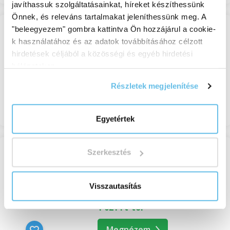
javíthassuk szolgáltatásainkat, híreket készíthessünk
Önnek, és releváns tartalmakat jeleníthessünk meg. A
"beleegyezem" gombra kattintva Ön hozzájárul a cookie-
ÚJDONSÁG
BEWITELLA Sweet Magic, BIO
k használatához és az adatok továbbításához célzott
AKCIÓ KÓDDAL
hirdetések céljából a közösségi és egyéb hirdetési
Bewitella
hálózatokon.
Készleten
1 037 Ft-tól
Részletek megjelenítése
Megnézem
Egyetértek
ÚJDONSÁG
Szerkesztés
Mogyoróvaj BIO
Bewitella
Visszautasítás
Készleten
1 021 Ft-tól
Megnézem