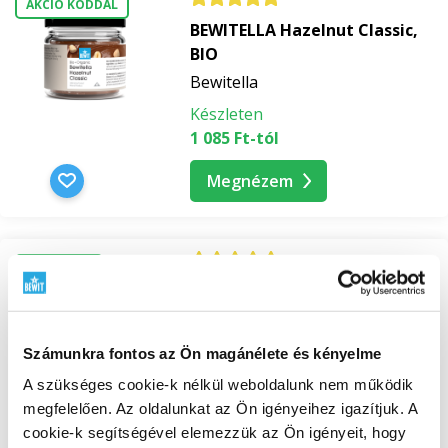
AKCIÓ KÓDDAL
BEWITELLA Hazelnut Classic,
BIO
Bewitella
Készleten
1 085 Ft-tól
Megnézem
ÚJDONSÁG
Bewitella kóstoló szett
-4%
BEWIT szettek
Készleten
Számunkra fontos az Ön magánélete és kényelme
2 704 Ft
2 846 Ft
A szükséges cookie-k nélkül weboldalunk nem működik
megfelelően. Az oldalunkat az Ön igényeihez igazítjuk. A
Megnézem
cookie-k segítségével elemezzük az Ön igényeit, hogy