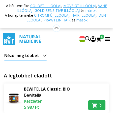
Vissza a főoldalra
Webáruház
Táplálkozás és
A hét terméke
COLDET ILLÓOLAJ
,
MOVE GT ILLÓOLAJ
,
VAHE
étrend-kiegészítők
Bewitella
ILLÓOLAJ
,
GOLD SENSITIVE ILLÓOLAJ
és
mások
A hónap terméke
CITROMFŰ ILLÓOLAJ
,
HAIR ILLÓOLAJ
,
DENT
Bewitella
ILLÓOLAJ
,
PRAWTEIN HAIR
és
mások
Ebben a kategóriában tisztán természetes, BIO
tanúsítvánnyal rendelkező termékeket talál, amelyek
0
nem tartalmaznak felesleges adalékanyagokat,
mesterséges édesítőszereket és tartósítószereket. A
BEWITELLA
termékeink minőségi alapanyagokból
Nézd meg többet
készülnek, alacsony hőmérsékleten kíméletesen
feldolgozva, hogy a lehető legtöbb vitamin, ásványi
anyag és enzim megmaradjon bennük.
A legtöbbet eladott
Ideális választás a hagyományos édes kenhető krémek
BEWITELLA Classic, BIO
egészséges alternatívájaként – tökéletes
Bewitella
palacsintához, amerikai palacsintához, zabkásához,
Készleten
pirítóshoz vagy a gyermekek uzsonnájának tápláló
5 987 Ft
kiegészítőjeként. A fő összetevői közé tartoznak a RAW