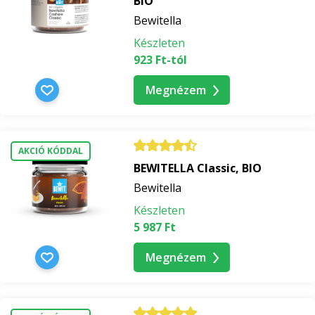
BIO
Bewitella
Brownie glutén és hozzáadott cukor nélkül
Készleten
923 Ft-tól
Vegán édes palacsinta
Megnézem
Karácsonyi kalács BEWITELLA Merry Christmas-szel
Vegán linzer cukorka
AKCIÓ KÓDDAL
BEWITELLA Classic, BIO
Bewitella
Készleten
5 987 Ft
Megnézem