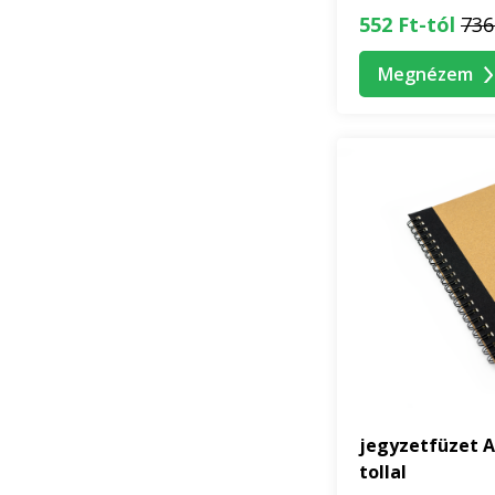
552 Ft-tól
736
Megnézem
jegyzetfüzet 
tollal