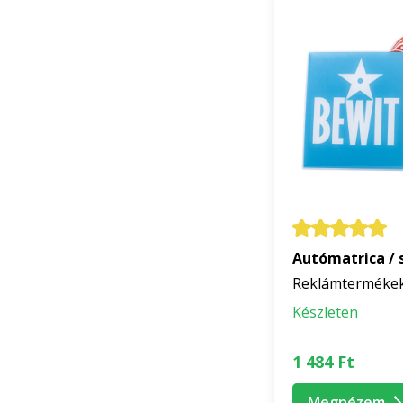
Autómatrica / 
Reklámterméke
Készleten
1 484 Ft
Megnézem