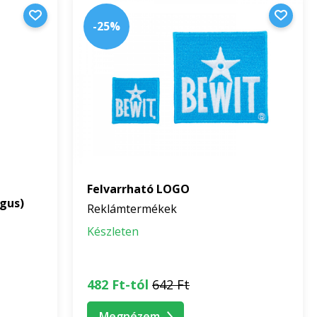
-25%
Felvarrható LOGO
gus)
Reklámtermékek
Készleten
482 Ft-tól
642 Ft
Megnézem