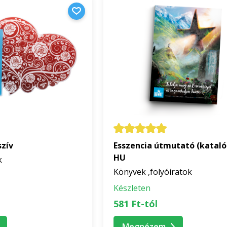
szív
Esszencia útmutató (kataló
HU
k
Könyvek ,folyóiratok
Készleten
581 Ft-tól
Megnézem