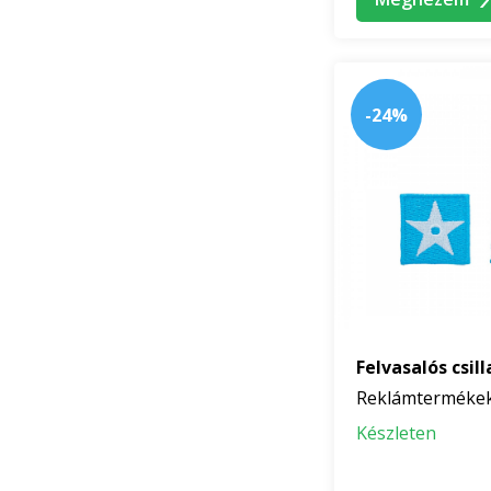
-24%
Felvasalós csil
Reklámterméke
Készleten