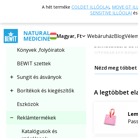
Vissza a főoldalra
A hét terméke
COLDET ILLÓOLAJ
,
MOVE GT IL
Kategória kiválasztása
Reklámtermékek
SENSITIVE ILLÓOLAJ
é
Reklámtermé
Reklámtermékek
Magyar, Ft
Webáruház
Blog
Véle
A {{TERMBASE:BEW
bemutatásra és m
Könyvek ,folyóiratok
{{TERMBASE:BEWIT:
BEWIT szettek
Nézd meg többet
BEWIT minde
Sungit és ásványok
A {{TERMBASE:BEW
Borítékok és kiegészítők
A legtöbbet el
márkatermékek a fu
kiegészítőkben.
Eszközök
Lem
A stílusos vizespa
Reklámtermékek
Pass
és időtlen design
Katalógusok és