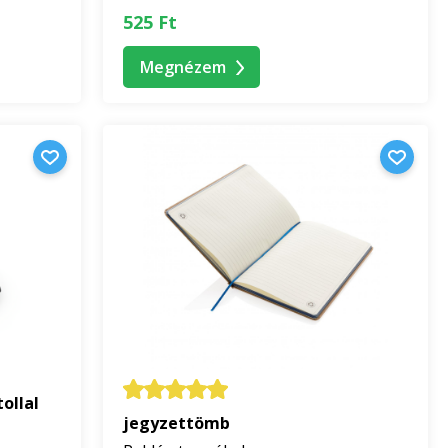
525 Ft
Megnézem
ollal
jegyzettömb