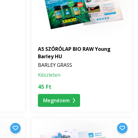
lnak, de a mindennapi életben is használhatók.
A5 SZÓRÓLAP BIO RAW Young
deklődő más személyeknek, akik hivatalos reklám- és
Barley HU
BARLEY GRASS
Készleten
45 Ft
zerint.
Megnézem