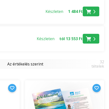
oz
Készleten
1 484 Ft
ítőket és bemutató anyagokat tartalmaznak a márka
emutatásakor is felhasználhatók:
TERMBASE:BEWIT:BEWIT:53}} ÖKO jegyzetfüzetekbe, és
Készleten
tól 13 553 Ft
acknak köszönhetően, könnyítse meg az olajokkal való
T:53}} logós hímzésekkel és 3D matricákkal.
t fa, lapos vagy papír passzív diffúzorokkal,
32
Az értékelés szerint
tételek
 a {{TERMBASE:BEWIT:BEWIT:53}} márka áttekinthető és
cióátadásra szolgálnak, a prezentációs roll-upok pedig
seményeken.
 vagy rendszámtábla-tartóval, és tudassa a világgal,