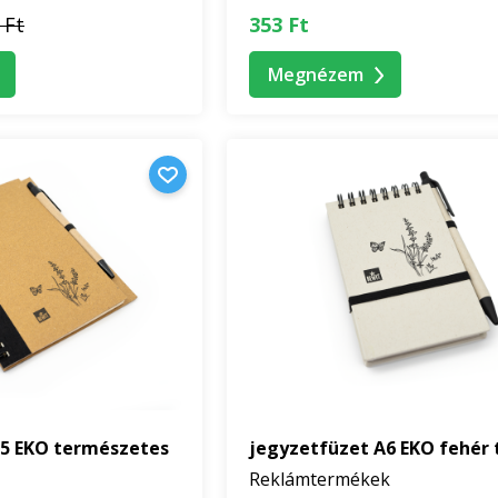
 Ft
353 Ft
Megnézem
A5 EKO természetes
jegyzetfüzet A6 EKO fehér t
Reklámtermékek