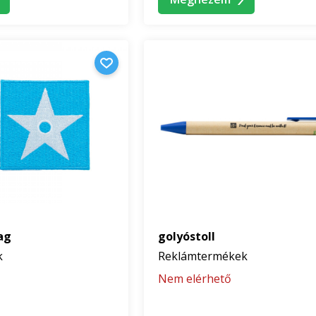
lag
golyóstoll
k
Reklámtermékek
Nem elérhető