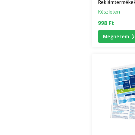
Reklámterméke
Készleten
998 Ft
Megnézem