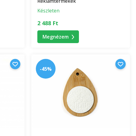
Reklámtermékek
Készleten
2 488 Ft
Megnézem
-45%