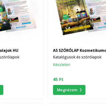
óolajok HU
A5 SZÓRÓLAP Kozmetikum
szórólapok
Katalógusok és szórólapok
Készleten
45 Ft
Megnézem