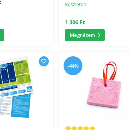
k
Készleten
1 306 Ft
Megnézem
-44%