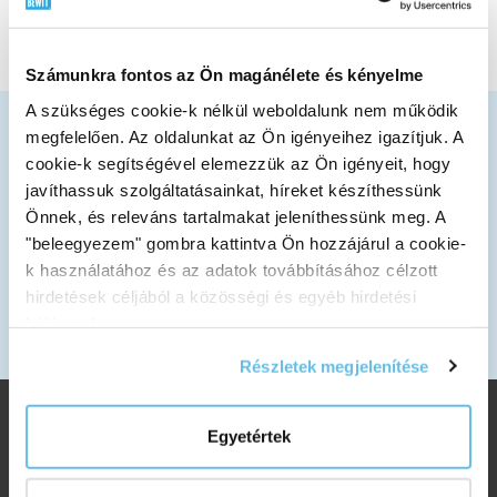
Számunkra fontos az Ön magánélete és kényelme
A szükséges cookie-k nélkül weboldalunk nem működik
AZ EGÉSZ VILÁGRA SZÁLLÍTUNK
megfelelően. Az oldalunkat az Ön igényeihez igazítjuk. A
További információk a szállításról
cookie-k segítségével elemezzük az Ön igényeit, hogy
javíthassuk szolgáltatásainkat, híreket készíthessünk
ÍRJON NEKÜNK
Önnek, és releváns tartalmakat jeleníthessünk meg. A
info@bewit.hu
"beleegyezem" gombra kattintva Ön hozzájárul a cookie-
HÍVJON MINKET
k használatához és az adatok továbbításához célzott
+36 30 522 7463
hirdetések céljából a közösségi és egyéb hirdetési
MUNKAIDŐ
hálózatokon.
Hétfőtől péntekig: 7:30 - 15:00
Részletek megjelenítése
Egyetértek