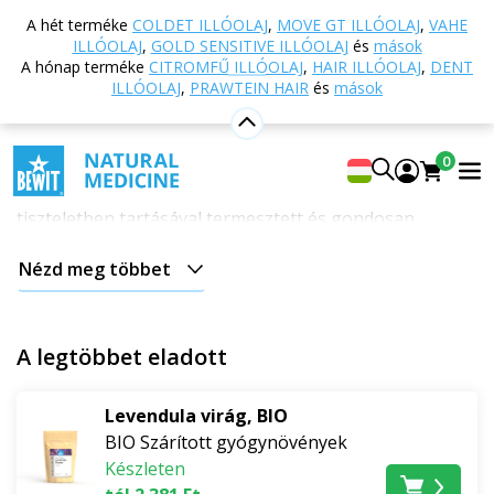
Vissza a főoldalra
Webáruház
Táplálkozás és
A hét terméke
COLDET ILLÓOLAJ
,
MOVE GT ILLÓOLAJ
,
VAHE
étrend-kiegészítők
Élelmiszerek
BIO Szárított
ILLÓOLAJ
,
GOLD SENSITIVE ILLÓOLAJ
és
mások
gyógynövények
A hónap terméke
CITROMFŰ ILLÓOLAJ
,
HAIR ILLÓOLAJ
,
DENT
ILLÓOLAJ
,
PRAWTEIN HAIR
és
mások
BIO Szárított gyógynövények
Hozzon
egy darab természetet
otthonába. Szárított
0
gyógynövényeink
BIO minőségűek
, a természet
tiszteletben tartásával termesztett és gondosan
feldolgozott gyógynövények, hogy
a lehető legtöbb
Nézd meg többet
hatóanyagot őrizzék meg
. Harmonizálja elméjét,
testét és otthonát. Ezeknek az egyedülálló
növényeknek a természetes illata, íze és ereje
A legtöbbet eladott
felejthetetlen élménnyé varázsolja a kulináris,
relaxációs és kreatív tevékenységeket.
Levendula virág, BIO
BIO Szárított gyógynövények
BIO levendulavirág – Provence illata
Készleten
karnyújtásnyira