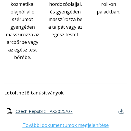
kozmetikai
hordozóolajjal,
roll-on
olajból álló
és gyengéden
palackban.
szérumot
masszírozza be
gyengéden
a talpát vagy az
masszírozza az
egész testét.
arcbőrbe vagy
az egész test
bőrébe.
Letölthető tanúsítványok
Czech Republic - AX2025/07
További dokumentumok megjelenítése