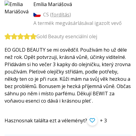
Emília Mariášová
CS (
fordítás
)
A termék megvásárlásával igazolt vevő
Gold Beauty esenciální olej
EO GOLD BEAUTY se mi osvědčil. Používám ho už déle
než rok. Opět potvrzuji, krásná vůně, účinky viditelné.
Přidávám si ho večer 3 kapky do olejničku, který zrovna
používám. Pleťové olejíčky střídám, podle potřeby,
někdy ten co je při ruce. Kůži mám na svůj věk hezkou a
bez problémů. Bonusem je hezká příjemná vůně. Občas
sáhnu po něm i místo parfému. Děkují BEWIT za
voňavou esenci co dává i krásnou pleť .
Hasznosnak találta ezt a véleményt?
+ 3