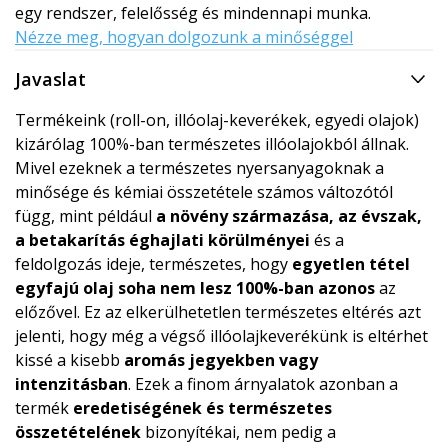
egy rendszer, felelősség és mindennapi munka.
Nézze meg, hogyan dolgozunk a minőséggel
Javaslat
Termékeink (roll-on, illóolaj-keverékek, egyedi olajok)
kizárólag 100%-ban természetes illóolajokból állnak.
Mivel ezeknek a természetes nyersanyagoknak a
minősége és kémiai összetétele számos változótól
függ, mint például
a növény származása, az évszak,
a betakarítás éghajlati körülményei
és a
feldolgozás ideje, természetes, hogy
egyetlen tétel
egyfajú olaj soha nem lesz 100%-ban azonos
az
előzővel. Ez az elkerülhetetlen természetes eltérés azt
jelenti, hogy még a végső illóolajkeverékünk is eltérhet
kissé a kisebb
aromás jegyekben vagy
intenzitásban
. Ezek a finom árnyalatok azonban a
termék
eredetiségének és természetes
összetételének
bizonyítékai, nem pedig a