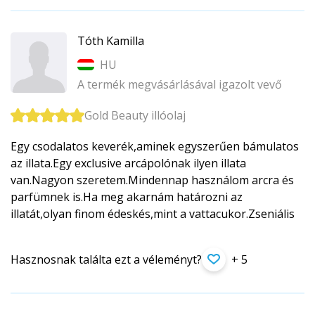
Tóth Kamilla
HU
A termék megvásárlásával igazolt vevő
Gold Beauty illóolaj
Egy csodalatos keverék,aminek egyszerűen bámulatos
az illata.Egy exclusive arcápolónak ilyen illata
van.Nagyon szeretem.Mindennap használom arcra és
parfümnek is.Ha meg akarnám határozni az
illatát,olyan finom édeskés,mint a vattacukor.Zse­niális
Hasznosnak találta ezt a véleményt?
+ 5