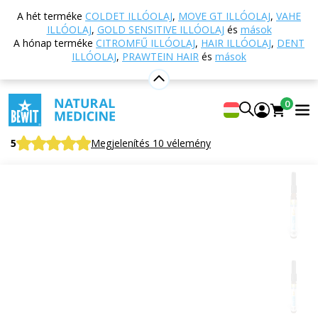
Vissza a főoldalra
Webáruház
Aromaterápia
A hét terméke
COLDET ILLÓOLAJ
,
MOVE GT ILLÓOLAJ
,
VAHE
Esszenciális olajok
Esszenciális olaj keverékek
ILLÓOLAJ
,
GOLD SENSITIVE ILLÓOLAJ
és
mások
Gold Beauty illóolaj
A hónap terméke
CITROMFŰ ILLÓOLAJ
,
HAIR ILLÓOLAJ
,
DENT
ILLÓOLAJ
,
PRAWTEIN HAIR
és
mások
Gold Beauty illóolaj
0
100% tiszta és természetes CTEO® illóolaj keverék
5
Megjelenítés 10 vélemény
Alkalmas
erre