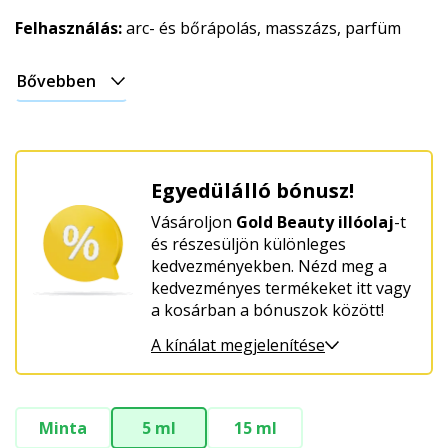
Felhasználás:
arc- és bőrápolás, masszázs, parfüm
Bővebben
Egyedülálló bónusz!
Vásároljon
Gold Beauty illóolaj
-t
és részesüljön különleges
kedvezményekben. Nézd meg a
kedvezményes termékeket itt vagy
a kosárban a bónuszok között!
A kínálat megjelenítése
Minta
5 ml
15 ml