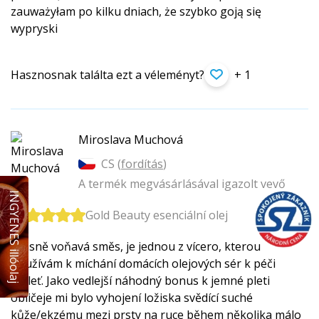
zauważyłam po kilku dniach, że szybko goją się
wypryski
Hasznosnak találta ezt a véleményt?
+ 1
Miroslava Muchová
CS (
fordítás
)
A termék megvásárlásával igazolt vevő
INGYENES illóolaj
Gold Beauty esenciální olej
Krásně voňavá směs, je jednou z vícero, kterou
používám k míchání domácích olejových sér k péči
o pleť. Jako vedlejší náhodný bonus k jemné pleti
obličeje mi bylo vyhojení ložiska svědící suché
kůže/ekzému mezi prsty na ruce během několika málo