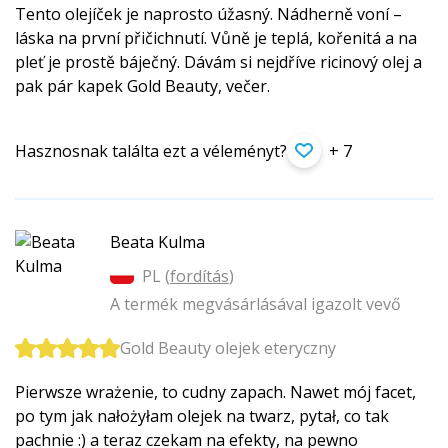
Tento olejíček je naprosto úžasný. Nádherně voní –
láska na první přičichnutí. Vůně je teplá, kořenitá a na
pleť je prostě báječný. Dávám si nejdříve ricinový olej a
pak pár kapek Gold Beauty, večer.
Hasznosnak találta ezt a véleményt?
+ 7
Beata Kulma
PL (
fordítás
)
A termék megvásárlásával igazolt vevő
Gold Beauty olejek eteryczny
Pierwsze wrażenie, to cudny zapach. Nawet mój facet,
po tym jak nałożyłam olejek na twarz, pytał, co tak
pachnie :) a teraz czekam na efekty, na pewno