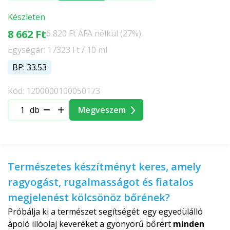
Készleten
8 662 Ft
6 820 Ft ÁFA nélkül (27%)
Egységár: 17323 Ft / 10 ml
BP: 33.53
Kód: 1200000100050173
db
Megveszem
Természetes készítményt keres, amely
ragyogást, rugalmasságot és fiatalos
megjelenést kölcsönöz bőrének?
Próbálja ki a természet segítségét: egy egyedülálló
ápoló illóolaj keveréket a gyönyörű bőrért
minden