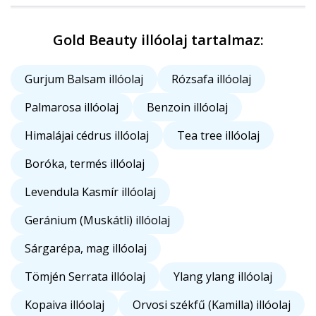
Gold Beauty illóolaj tartalmaz:
Gurjum Balsam illóolaj
Rózsafa illóolaj
Palmarosa illóolaj
Benzoin illóolaj
Himalájai cédrus illóolaj
Tea tree illóolaj
Boróka, termés illóolaj
Levendula Kasmír illóolaj
Geránium (Muskátli) illóolaj
Sárgarépa, mag illóolaj
Tömjén Serrata illóolaj
Ylang ylang illóolaj
Kopaiva illóolaj
Orvosi székfű (Kamilla) illóolaj