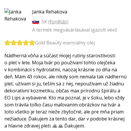
Janka Rehakova
SK (
fordítás
)
A termék megvásárlásával igazolt vevő
Gold Beauty esenciálny olej
Nádherná vôňa a súčasť mojej rutiny starostlivosti
o pleť v lete. Moja tvár po používaní tohto olejčeka
v kombinácii s hydrolatmi, naozaj krásnie zo dňa na
deň. Mám 43 rokov, ale nikdy som nemala tak nádhernú
pleť, užívam si ju, teším sa z nej, nepoužívam už žiadnu
dekorativní kozmetiku, občas max prírodnú špirálu a
EO Lips a vybavené. Kto ma poznal, je v šoku, lebo vždy
som trávila toľko času maľovaním obrázkov na tvár a
toto všetko je teraz nieže zbytočné, ale pre mňa priam
nežiaduce. Ďakujem za tento dar, dar v podobe krásnej
a hlavne zdravej pleti. 🙏 🙏 Ďakujem.