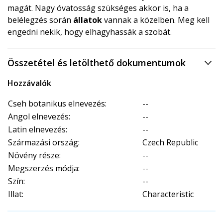
magát. Nagy óvatosság szükséges akkor is, ha a
belélegzés során
állatok
vannak a közelben. Meg kell
engedni nekik, hogy elhagyhassák a szobát.
Összetétel és letölthető dokumentumok
Hozzávalók
Cseh botanikus elnevezés:
--
Angol elnevezés:
--
Latin elnevezés:
--
Származási ország:
Czech Republic
Növény része:
--
Megszerzés módja:
--
Szín:
--
Illat:
Characteristic