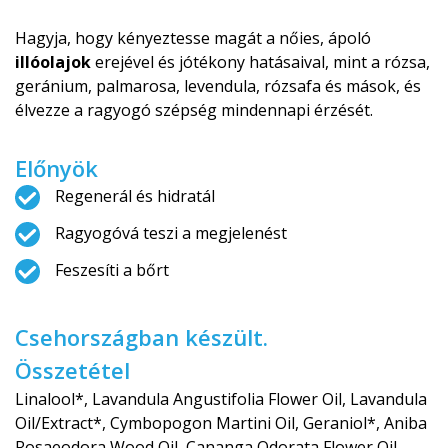
Hagyja, hogy kényeztesse magát a nőies, ápoló
illóolajok
erejével és jótékony hatásaival, mint a rózsa,
geránium, palmarosa, levendula, rózsafa és mások, és
élvezze a ragyogó szépség mindennapi érzését.
Előnyök
Regenerál és hidratál
Ragyogóvá teszi a megjelenést
Feszesíti a bőrt
Csehországban készült.
Összetétel
Linalool*, Lavandula Angustifolia Flower Oil, Lavandula
Oil/Extract*, Cymbopogon Martini Oil, Geraniol*, Aniba
Rosaeodora Wood Oil, Cananga Odorata Flower Oil,