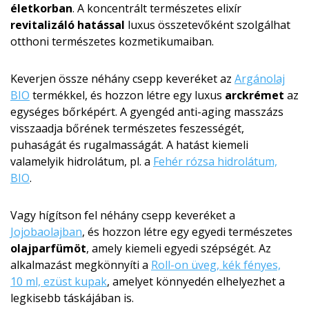
életkorban
. A koncentrált természetes elixír
revitalizáló hatással
luxus összetevőként szolgálhat
otthoni természetes kozmetikumaiban.
Keverjen össze néhány csepp keveréket az
Argánolaj
BIO
termékkel, és hozzon létre egy luxus
arckrémet
az
egységes bőrképért. A gyengéd anti-aging masszázs
visszaadja bőrének természetes feszességét,
puhaságát és rugalmasságát. A hatást kiemeli
valamelyik hidrolátum, pl. a
Fehér rózsa hidrolátum,
BIO
.
Vagy hígítson fel néhány csepp keveréket a
Jojobaolajban
, és hozzon létre egy egyedi természetes
olajparfümöt
, amely kiemeli egyedi szépségét. Az
alkalmazást megkönnyíti a
Roll-on üveg, kék fényes,
10 ml, ezüst kupak
, amelyet könnyedén elhelyezhet a
legkisebb táskájában is.