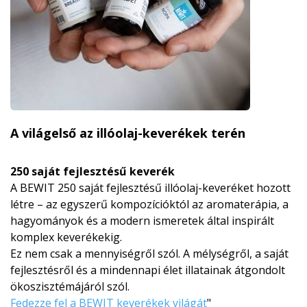
A világelső az illóolaj-keverékek terén
250 saját fejlesztésű keverék
A BEWIT 250 saját fejlesztésű illóolaj-keveréket hozott
létre – az egyszerű kompozícióktól az aromaterápia, a
hagyományok és a modern ismeretek által inspirált
komplex keverékekig.
Ez nem csak a mennyiségről szól. A mélységről, a saját
fejlesztésről és a mindennapi élet illatainak átgondolt
ökoszisztémájá­ról szól.
Fedezze fel a BEWIT keverékek világát
"