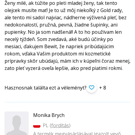
Ženy milé, ak túžite po pleti mladej ženy, tak tento
olejcek musíte mať! Je to už môj niekoľký z Gold rady,
ale tento mi sadol najviac, nádherne výživená pleť, bez
nedokonalostí, pružná, pevná, žiadne šupinky, ani
pupienky. No ja som nadšená!! A to ho používam len
necelý týždeň. Som zvedavá, aké budú účinky po
mesiaci, ďakujem Bewit, že napriek pribúdajúcim
rokom, vďaka Vašim produktom mi kozmetické
prípravky skôr ubúdajú, mám ich v kúpeľni čoraz menej,
zato pleť vyzerá oveľa lepšie, ako pred piatimi rokmi.
Hasznosnak találta ezt a véleményt?
+ 8
Monika Brych
PL (
fordítás
)
A termék megvásárlásával igazolt vevő