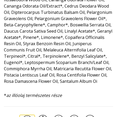
Cananga Odorata Oil/Extract*, Cedrus Deodara Wood
Oil, Dipterocarpus Turbinatus Balsam Oil, Pelargonium
Graveolens Oil, Pelargonium Graveolens Flower Oil*,
Beta-Caryophyllene*, Camphor*, Boswellia Serrata Oil,
Daucus Carota Sativa Seed Oil, Linalyl Acetate*, Geranyl
Acetate*, Pinene*, Limonene*, Copaifera Officinalis
Resin Oil, Styrax Benzoin Resin Oil, Juniperus
Communis Fruit Oil, Melaleuca Alternifolia Leaf Oil,
Terpineol*, Citral*, Terpinolene*, Benzyl Salicylate*,
Eugenol*, Leptospermum Scoparium Branch/Leaf Oil,
Commiphora Myrrha Oil, Matricaria Recutita Flower Oil,
Pistacia Lentiscus Leaf Oil, Rosa Centifolia Flower Oil,
Rosa Damascena Flower Oil, Santalum Album Oi
*
az illóolaj természetes része