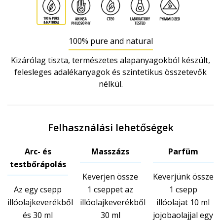
100% pure and natural
Kizárólag tiszta, természetes alapanyagokból készült,
felesleges adalékanyagok és szintetikus összetevők
nélkül.
Felhasználási lehetőségek
Arc- és
Masszázs
Parfüm
testbőrápolás
Keverjen össze
Keverjünk össze
Az egy csepp
1 cseppet az
1 csepp
illóolajkeverékből
illóolajkeverékből
illóolajat 10 ml
és 30 ml
30 ml
jojobaolajjal egy