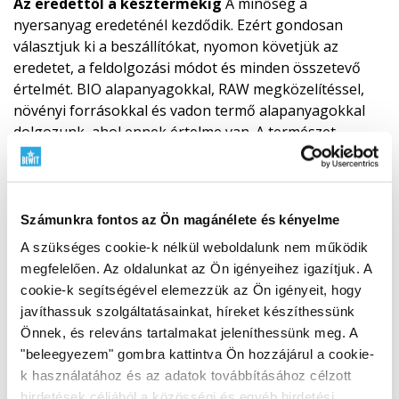
Az eredettől a késztermékig
A minőség a
nyersanyag eredeténél kezdődik. Ezért gondosan
választjuk ki a beszállítókat, nyomon követjük az
eredetet, a feldolgozási módot és minden összetevő
értelmét. BIO alapanyagokkal, RAW megközelítéssel,
növényi forrásokkal és vadon termő alapanyagokkal
dolgozunk, ahol ennek értelme van. A természet
tiszteletét ötvözzük a tudománnyal, a teszteléssel és a
saját felelősségünkkel.
Tudja meg, miért fontos az
alapanyagok eredete
Számunkra fontos az Ön magánélete és kényelme
A szükséges cookie-k nélkül weboldalunk nem működik
megfelelően. Az oldalunkat az Ön igényeihez igazítjuk. A
cookie-k segítségével elemezzük az Ön igényeit, hogy
javíthassuk szolgáltatásainkat, híreket készíthessünk
Önnek, és releváns tartalmakat jeleníthessünk meg. A
"beleegyezem" gombra kattintva Ön hozzájárul a cookie-
k használatához és az adatok továbbításához célzott
hirdetések céljából a közösségi és egyéb hirdetési