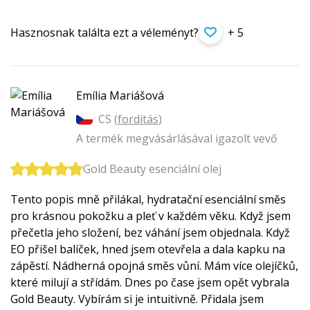
Hasznosnak találta ezt a véleményt?
+ 5
Emília Mariášová
CS (
fordítás
)
A termék megvásárlásával igazolt vevő
Gold Beauty esenciální olej
Tento popis mně přilákal, hydratační esenciální směs
pro krásnou pokožku a pleť v každém věku. Když jsem
přečetla jeho složení, bez váhání jsem objednala. Když
EO přišel balíček, hned jsem otevřela a dala kapku na
zápěstí. Nádherná opojná směs vůní. Mám více olejíčků,
které milují a střídám. Dnes po čase jsem opět vybrala
Gold Beauty. Vybírám si je intuitivně. Přidala jsem