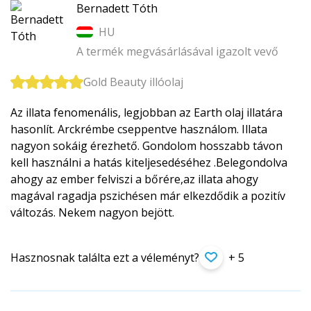
Bernadett Tóth
HU
A termék megvásárlásával igazolt vevő
Gold Beauty illóolaj
Az illata fenomenális, legjobban az Earth olaj illatára
hasonlít. Arckrémbe cseppentve használom. Illata
nagyon sokáig érezhető. Gondolom hosszabb távon
kell használni a hatás kiteljesedéséhez .Belegondolva
ahogy az ember felviszi a bőrére,az illata ahogy
magával ragadja pszichésen már elkezdődik a pozitív
változás. Nekem nagyon bejött.
Hasznosnak találta ezt a véleményt?
+ 5