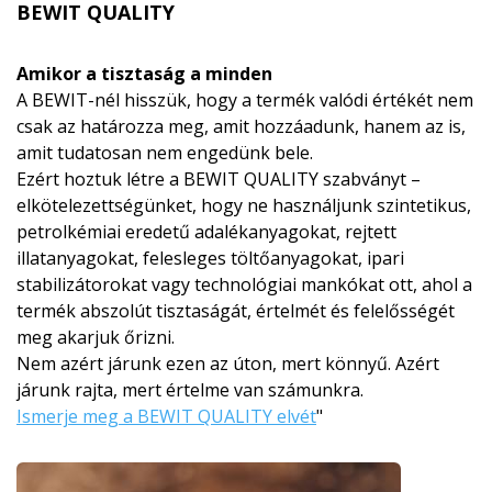
BEWIT QUALITY
Amikor a tisztaság a minden
A BEWIT-nél hisszük, hogy a termék valódi értékét nem
csak az határozza meg, amit hozzáadunk, hanem az is,
amit tudatosan nem engedünk bele.
Ezért hoztuk létre a BEWIT QUALITY szabványt –
elkötelezettségünket, hogy ne használjunk szintetikus,
petrolkémiai eredetű adalékanyagokat, rejtett
illatanyagokat, felesleges töltőanyagokat, ipari
stabilizátorokat vagy technológiai mankókat ott, ahol a
termék abszolút tisztaságát, értelmét és felelősségét
meg akarjuk őrizni.
Nem azért járunk ezen az úton, mert könnyű. Azért
járunk rajta, mert értelme van számunkra.
Ismerje meg a BEWIT QUALITY elvét
"