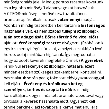
minőségromlás jelei. Mindig pontos receptet követünk,
és a legjobb minőségű alapanyagokat használjuk.
A CTEO® minőség lehetővé teszi az általános
aromaterápiás alkalmazások
valamennyi
módját.
Azonban mindig tiszteletben kell tartani a
biztonságos
használat elveit, és nem szabad túllépni az illóolajok
ajánlott adagolását
.
Bőrre történő felvitel előtt
ajánlott
érzékenységi tesztet
elvégezni. (Próbáljon ki
egy kis mennyiségű illóolajat, amelyet a csuklóján lévő
hordozóolaj-mintában hígítanak. Így megtudhatja,
hogy az adott keverék megfelel-e Önnek.)
A gyerekek
rendkívül érzékenyek az illóolajok hatására, ezért
minden esetben szükséges szakemberrel konzultálni,
használatuk során pedig fokozott elővigyázatossággal
kell eljárni.
Érzékeny
és
krónikusan beteg
személyek, terhes és szoptató nők
is mindig
konzultáljanak egy minősített aromaterapeutával vagy
orvossal a keverék használata előtt. Ugyanezt kell
tennie bárkinek, aki továbbra is kényelmetlenül érzi