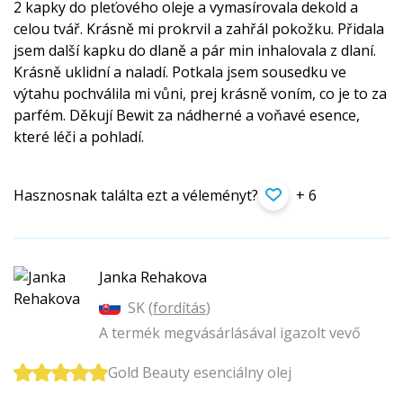
2 kapky do pleťového oleje a vymasírovala dekold a
celou tvář. Krásně mi prokrvil a zahřál pokožku. Přidala
jsem další kapku do dlaně a pár min inhalovala z dlaní.
Krásně uklidní a naladí. Potkala jsem sousedku ve
výtahu pochválila mi vůni, prej krásně voním, co je to za
parfém. Děkují Bewit za nádherné a voňavé esence,
které léči a pohladí.
Hasznosnak találta ezt a véleményt?
+ 6
Janka Rehakova
SK (
fordítás
)
A termék megvásárlásával igazolt vevő
Gold Beauty esenciálny olej