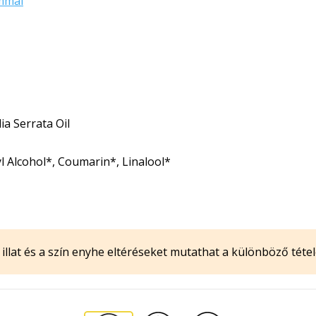
mmal
ia Serrata Oil
l Alcohol*, Coumarin*, Linalool*
illat és a szín enyhe eltéréseket mutathat a különböző tétel