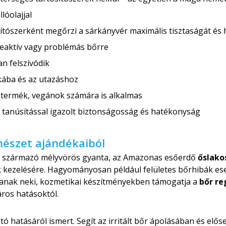
lóolajjal
ítószerként megőrzi a sárkányvér maximális tisztaságát és
eaktív vagy problémás bőrre
n felszívódik
kába és az utazáshoz
 termék, vegánok számára is alkalmas
s tanúsítással igazolt biztonságosság és hatékonyság
mészet ajándékaiból
 származó mélyvörös gyanta, az Amazonas esőerdő
őslako
kezelésére. Hagyományosan például felületes bőrhibák es
tanak neki, kozmetikai készítményekben támogatja a
bőr r
ros hatásoktól.
tó hatásáról ismert. Segít az irritált bőr ápolásában és elő