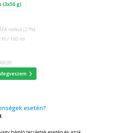
b (3x50 g)
 ÁFA nélkül (27%)
 Ft / 100 ml
00039
Megveszem
enségek esetén?
l
.
vagy hámló területek esetén és azok