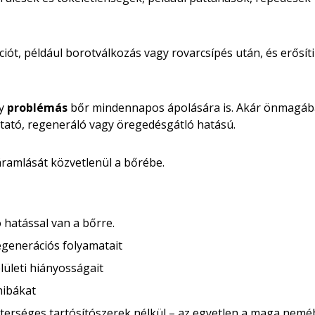
ációt, például borotválkozás vagy rovarcsípés után, és erősít
y
problémás
bőr mindennapos ápolására is. Akár önmagába
tató, regeneráló vagy öregedésgátló hatású.
ramlását közvetlenül a bőrébe.
ó hatással van a bőrre.
generációs folyamatait
elületi hiányosságait
hibákat
terséges tartósítószerek nélkül – az egyetlen a maga nemé