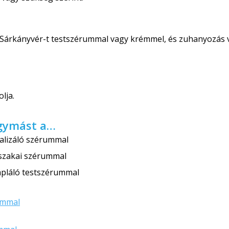
Sárkányvér-t testszérummal vagy krémmel, és zuhanyozás v
lja.
egymást a…
talizáló szérummal
jszakai szérummal
ápláló testszérummal
ummal