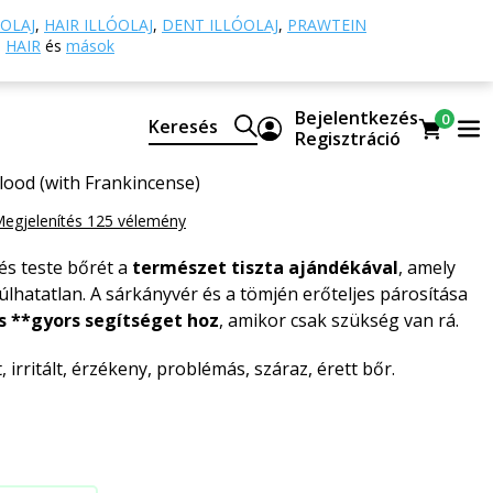
Lifting szérumok
Sárkányvér tömjén illóolajjal
OLAJ
,
HAIR ILLÓOLAJ
,
DENT ILLÓOLAJ
,
PRAWTEIN
HAIR
és
mások
r tömjén illóolajjal
Bejelentkezés
0
Keresés
tes és vegán kozmetikai termék, ha bőre gyors
Regisztráció
ood (with Frankincense)
egjelenítés 125 vélemény
és teste bőrét a
természet tiszta ajándékával
, amely
lhatatlan. A sárkányvér és a tömjén erőteljes párosítása
 **gyors segítséget hoz
, amikor csak szükség van rá.
, irritált, érzékeny, problémás, száraz, érett bőr.