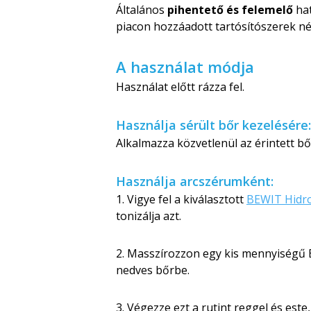
Általános
pihentető és felemelő
hat
piacon hozzáadott tartósítószerek n
A használat módja
Használat előtt rázza fel.
Használja sérült bőr kezelésére:
Alkalmazza közvetlenül az érintett bőr
Használja arcszérumként:
1. Vigye fel a kiválasztott
BEWIT Hidr
tonizálja azt.
2. Masszírozzon egy kis mennyiségű
nedves bőrbe.
3. Végezze ezt a rutint reggel és este