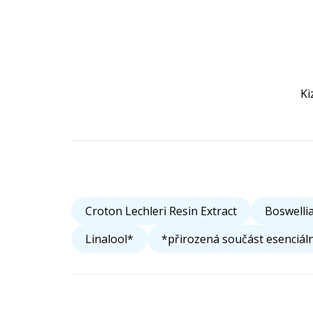
Ki
Croton Lechleri Resin Extract
Boswellia
Linalool*
*přirozená součást esenciáln