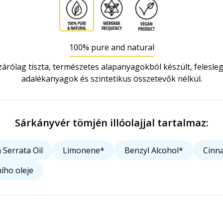
100% pure and natural
zárólag tiszta, természetes alapanyagokból készült, felesle
adalékanyagok és szintetikus összetevők nélkül.
Sárkányvér tömjén illóolajjal tartalmaz:
 Serrata Oil
Limonene*
Benzyl Alcohol*
Cinn
ího oleje