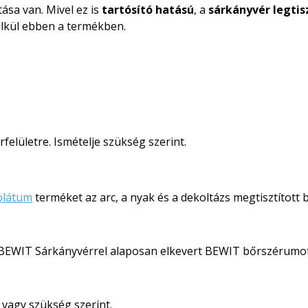
ása van. Mivel ez is
tartósító hatású
, a
sárkányvér legti
élkül ebben a termékben.
felületre. Ismételje szükség szerint.
olátum
terméket az arc, a nyak és a dekoltázs megtisztított 
 BEWIT Sárkányvérrel alaposan elkevert BEWIT bőrszérumot
, vagy szükség szerint.