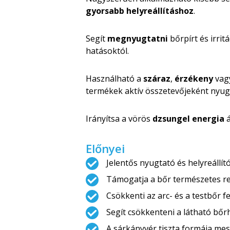
gyorsabb helyreállításhoz
.
Segít
megnyugtatni
bőrpírt és irrit
hatásoktól.
Használható a
száraz
,
érzékeny
vag
termékek aktív összetevőjeként nyug
Irányítsa a vörös
dzsungel energia
á
Előnyei
Jelentős nyugtató és helyreállít
Támogatja a bőr természetes re
Csökkenti az arc- és a testbőr f
Segít csökkenteni a látható bőr
A sárkányvér tiszta formája mes