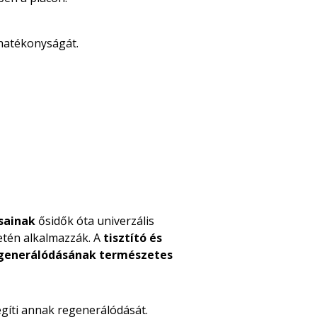
 hatékonyságát.
sainak
ősidők óta univerzális
etén alkalmazzák. A
tisztító és
egenerálódásának természetes
segíti annak regenerálódását.