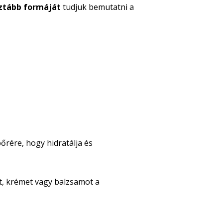
sztább formáját
tudjuk bemutatni a
bőrére, hogy hidratálja és
, krémet vagy balzsamot a