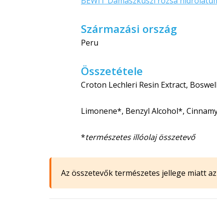
BEWIT Damaszkuszi rózsa hidrolátu
Származási ország
Peru
Összetétele
Croton Lechleri Resin Extract, Boswell
Limonene*, Benzyl Alcohol*, Cinnamy
*
természetes illóolaj összetevő
Az összetevők természetes jellege miatt az 