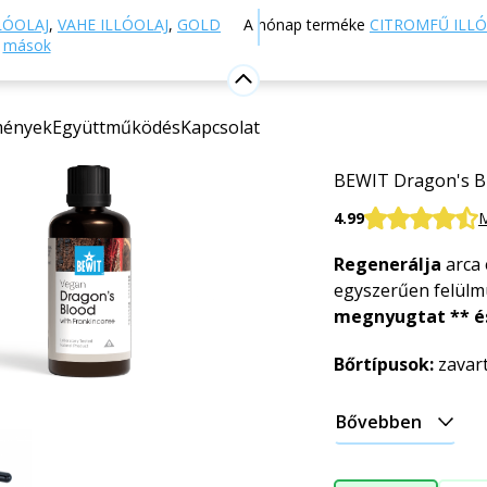
Webáruház
Természetes kozmetikumok
Bőrápolás
LÓOLAJ
,
VAHE ILLÓOLAJ
,
GOLD
A hónap terméke
CITROMFŰ ILLÓ
s
mások
Sárkányvé
mények
Együttműködés
Kapcsolat
100%-ban természe
segítségre szorul
BEWIT Dragon's Bl
4.99
M
Regenerálja
arca 
egyszerűen felülmú
megnyugtat ** és
Bőrtípusok:
zavart
Bővebben