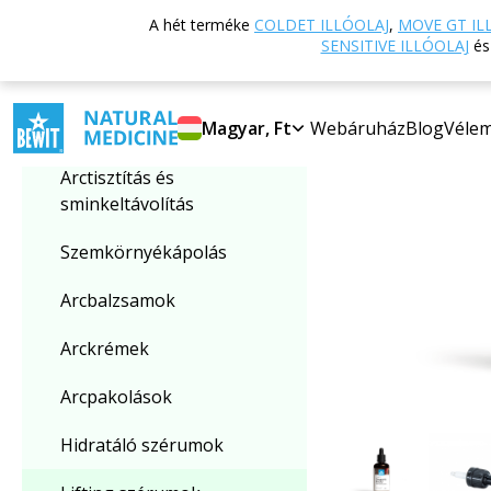
Vissza a főoldalra
A hét terméke
COLDET ILLÓOLAJ
,
MOVE GT IL
Kategória kiválasztása
SENSITIVE ILLÓOLAJ
é
Lifting szérumok
Magyar, Ft
Webáruház
Blog
Véle
Arctisztítás és
sminkeltávolítás
Szemkörnyékápolás
Arcbalzsamok
Arckrémek
Arcpakolások
Hidratáló szérumok