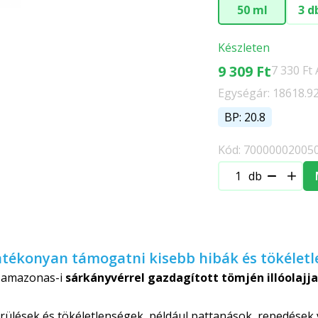
50 ml
3 d
Készleten
9 309 Ft
7 330 Ft
Egységár: 18618.92
BP: 20.8
Kód: 70000002005
db
atékonyan támogatni kisebb hibák és tökéletl
z amazonas-i
sárkányvérrel gazdagított tömjén illóolajja
ülések és tökéletlenségek, például pattanások, repedések 