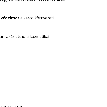
i
védelmet
a káros környezeti
n, akár otthoni kozmetikai
ben a piacon.