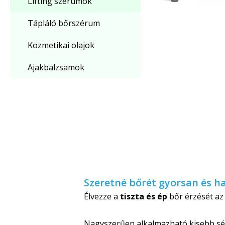
Lifting szérumok
Tápláló bőrszérum
Kozmetikai olajok
Ajakbalzsamok
Szeretné bőrét gyorsan és h
Élvezze a
tiszta és ép
bőr érzését a
Nagyszerűen alkalmazható kisebb sér