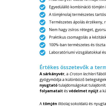
Egyedülálló kombináció tömjén il
A tömjénolaj természetes tartós
Természetes ápolás érzékeny, r
Nem hagy zsíros réteget, gyorsa
Praktikus csomagolás a kézitás
100%-ban természetes és tiszta
Laboratóriumi vizsgálatokkal é
Értékes összetevők a ter
A sárkányvér
, a
Croton lechleri
fából
gyógymódja a különböző betegségek 
nyugtató
tulajdonságokat tulajdoní
folyamatait
és
védelmet nyújt
a ká
A
tömjén
illóolaj sokoldalú és nyugta