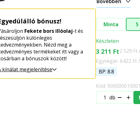
Bővebben
Egyedülálló bónusz!
Minta
5
Vásároljon
Fekete bors illóolaj
-t és
részesüljön különleges
Készleten
kedvezményekben. Nézd meg a
3 211 Ft
2 529 Ft
kedvezményes termékeket itt vagy a
kosárban a bónuszok között!
Egységár: 6422 Ft /
A kínálat megjelenítése
BP: 8.8
Kód: 90000001000
db