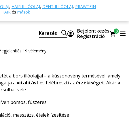
ykomponensű olajok
Fekete bors illóolaj
OLAJ
,
HAIR ILLÓOLAJ
,
DENT ILLÓOLAJ
,
PRAWTEIN
HAIR
és
mások
s illóolaj
Bejelentkezés
0
Keresés
mészetes CTEO® illóolaj
Regisztráció
er
egjelenítés 19 vélemény
tét a bors illóolajjal – a kúszónövény termésével, amely
ogatja a
vitalitást
és felébreszti az
érzékiséget
. Akár
a
zsolhat vele.
íven borsos, fűszeres
láció, masszázs, ételek ízesítése