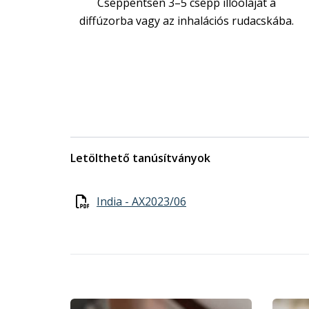
Cseppentsen 3–5 csepp illóolajat a
diffúzorba vagy az inhalációs rudacskába.
Letölthető tanúsítványok
India - AX2023/06