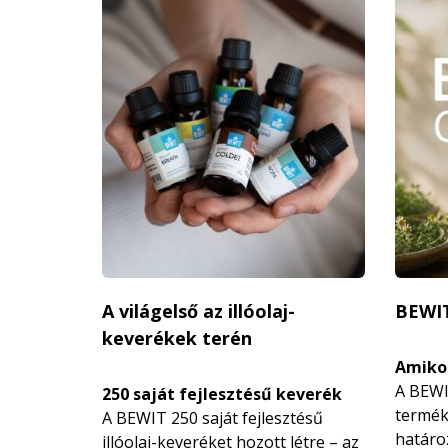
A világelső az illóolaj-
BEWI
keverékek terén
Amikor
A BEWI
250 saját fejlesztésű keverék
termék
A BEWIT 250 saját fejlesztésű
határo
illóolaj-keveréket hozott létre – az