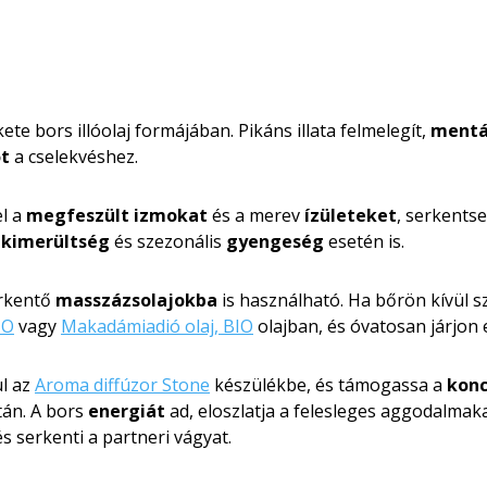
ete bors illóolaj formájában. Pikáns illata felmelegít,
mentál
ót
a cselekvéshez.
el a
megfeszült izmokat
és a merev
ízületeket
, serkents
s
kimerültség
és szezonális
gyengeség
esetén is.
erkentő
masszázsolajokba
is használható. Ha bőrön kívül s
IO
vagy
Makadámiadió olaj, BIO
olajban, és óvatosan járjon 
l az
Aroma diffúzor Stone
készülékbe, és támogassa a
konc
tán. A bors
energiát
ad, eloszlatja a felesleges aggodalmak
s serkenti a partneri vágyat.