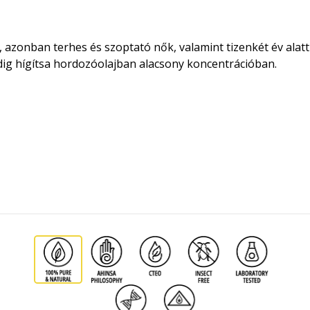
ú, azonban terhes és szoptató nők, valamint tizenkét év ala
dig hígítsa hordozóolajban alacsony koncentrációban.