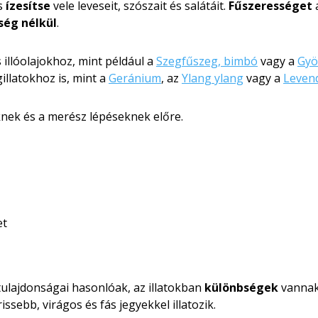
s
ízesítse
vele leveseit, szószait és salátáit.
Fűszerességet
a
ség nélkül
.
s illóolajokhoz, mint például a
Szegfűszeg, bimbó
vagy a
Gy
gillatokhoz is, mint a
Geránium
, az
Ylang ylang
vagy a
Leven
knek és a merész lépéseknek előre.
et
 tulajdonságai hasonlóak, az illatokban
különbségek
vannak
issebb, virágos és fás jegyekkel illatozik.