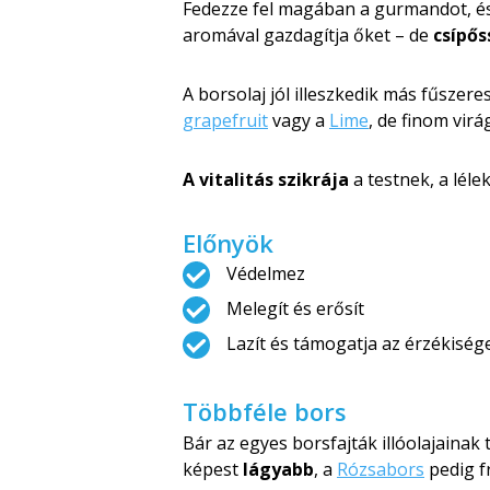
Fedezze fel magában a gurmandot, é
aromával gazdagítja őket – de
csípős
A borsolaj jól illeszkedik más fűszere
grapefruit
vagy a
Lime
, de finom virá
A vitalitás szikrája
a testnek, a léle
Előnyök
Védelmez
Melegít és erősít
Lazít és támogatja az érzékiség
Többféle bors
Bár az egyes borsfajták illóolajainak
képest
lágyabb
, a
Rózsabors
pedig fr