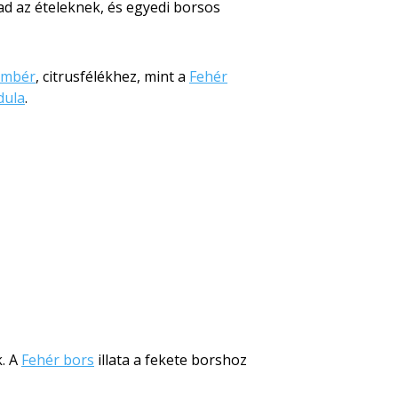
d az ételeknek, és egyedi borsos
ömbér
, citrusfélékhez, mint a
Fehér
dula
.
. A
Fehér bors
illata a fekete borshoz