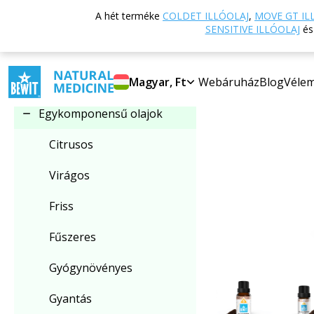
Vissza a főoldalra
A hét terméke
COLDET ILLÓOLAJ
,
MOVE GT IL
Kategória kiválasztása
SENSITIVE ILLÓOLAJ
é
Egykomponensű olajok
Magyar, Ft
Webáruház
Blog
Véle
Egykomponensű olajok
Citrusos
Virágos
Friss
Fűszeres
Gyógynövényes
Gyantás