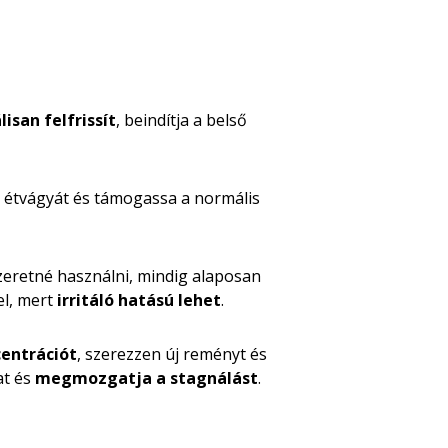
isan felfrissít
, beindítja a belső
e étvágyát és támogassa a normális
zeretné használni, mindig alaposan
el, mert
irritáló hatású lehet
.
entrációt
, szerezzen új reményt és
at és
megmozgatja a stagnálást
.