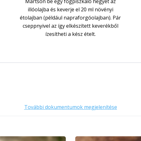
Mártson be egy fogpiszkáló hegyét az
illóolajba és keverje el 20 ml növényi
étolajban (például napraforgóolajban). Pár
cseppnyivel az így elkészített keverékből
ízesítheti a kész ételt.
További dokumentumok megjelenítése