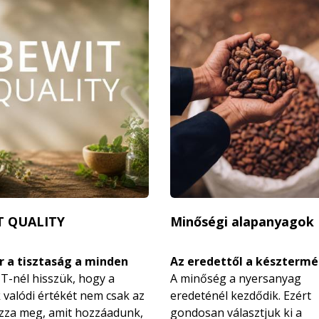
T QUALITY
Minőségi alapanyagok
 a tisztaság a minden
Az eredettől a késztermé
T-nél hisszük, hogy a
A minőség a nyersanyag
 valódi értékét nem csak az
eredeténél kezdődik. Ezért
zza meg, amit hozzáadunk,
gondosan választjuk ki a