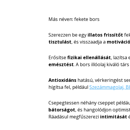
Más néven: fekete bors
Szerezzen be egy
illatos frissítőt
fek
tisztulást
, és visszaadja a
motiváci
Erősítse
fizikai ellenállását
, lazítsa 
emésztést
. A bors illóolaj kiváló tár
Antioxidáns
hatású, vérkeringést s
hígítsa fel, például
Szezámmagolaj, B
Csepegtessen néhány cseppet példáu
bátorságot
, és hangolódjon optimis
Ráadásul megfűszerezi
intimitását
é