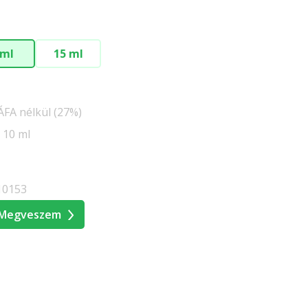
 ml
15 ml
 ÁFA nélkül (27%)
 10 ml
10153
Megveszem