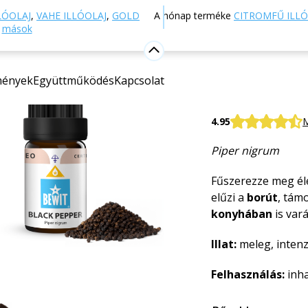
Webáruház
Aromaterápia
Esszenciális olajok
Eg
LÓOLAJ
,
VAHE ILLÓOLAJ
,
GOLD
A hónap terméke
CITROMFŰ ILLÓ
s
mások
Fekete bor
mények
Együttműködés
Kapcsolat
100% tiszta és ter
BEWIT Black Pepp
4.95
M
Piper nigrum
Fűszerezze meg éle
elűzi a
borút
, tám
konyhában
is vará
Illat:
meleg, intenz
Felhasználás:
inha