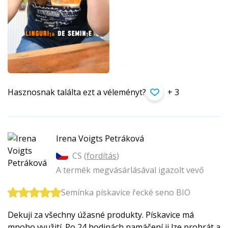
Hasznosnak találta ezt a véleményt?
+ 3
Irena Voigts Petráková
CS (
fordítás
)
A termék megvásárlásával igazolt vevő
Semínka pískavice řecké seno BIO
Dekuji za všechny úžasné produkty. Pískavice má
mnoho využití. Po 24 hodinách namáčení ji lze prohrát a