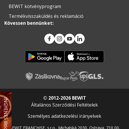
BEWIT kötvényprogram
Termékvisszaküldés és reklamáció
Kövessen bennünket:
© 2012-2026 BEWIT
INGYENES illóolaj
Általános Szerződési Feltételek
Személyes adatkezelési irányelvek
BEWIT FRANCHISE, s.r.o., Michalská 2030, Ostrava, 710 00,