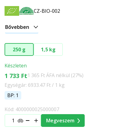
CZ-BIO-002
Bővebben
250 g
1,5 kg
Készleten
1 733 Ft
1 365 Ft ÁFA nélkül (27%)
Egységár: 6933.47 Ft / 1 kg
BP: 1
Kód: 4000000025000007
db
Megveszem