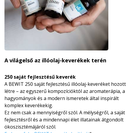
A világelső az illóolaj-keverékek terén
250 saját fejlesztésű keverék
A BEWIT 250 saját fejlesztésű illóolaj-keveréket hozott
létre – az egyszerű kompozícióktól az aromaterápia, a
hagyományok és a modern ismeretek által inspirált
komplex keverékekig.
Ez nem csak a mennyiségről szól. A mélységről, a saját
fejlesztésről és a mindennapi élet illatainak átgondolt
ökoszisztémájá­ról szól.