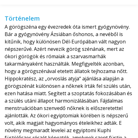
Történelem
A görögszéna egy évezredek óta ismert gyógynövény.
Bár a gyógynövény Ázsiában őshonos, a nevéből is
kitűnik, hogy különösen Dél-Európában vált nagyon
népszerűvé. Azért nevezik görög szénának, mert az
ókori görögök és rómaiak a szarvasmarhák
takarmányaként használták. Megfigyelték azonban,
hogy a görögszénával etetett állatok tejhozama nőtt.
Hippokratész, az „orvoslás atyja“ ajánlása alapján a
görögszénát különösen a nőknek írták fel szülés után,
ezen hatása miatt. Segített a szoptatás fokozásában és
a szülés utáni állapot harmonizálásában. Fájdalmas
menstruációban szenvedő nőknek is előszeretettel
ajánlották. Az ókori egyiptomiak körében is népszerű
volt, akik magjait hagyományos ételeikhez adták. E
növény megmaradt levelei az egyiptomi Kuphi
füstölőszer részét képezték, amelynek szent füstje a