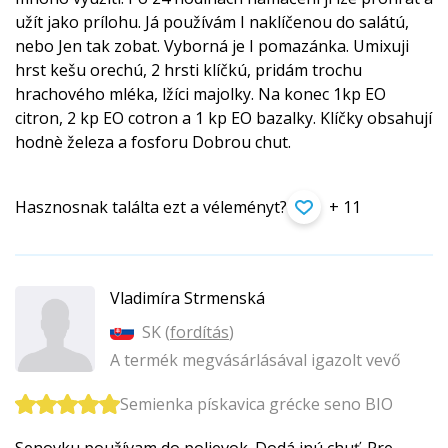
užít jako prílohu. Já používám I naklíčenou do salátú,
nebo Jen tak zobat. Vyborná je I pomazánka. Umixuji
hrst kešu orechú, 2 hrsti klíčkú, pridám trochu
hrachového mléka, lžíci majolky. Na konec 1kp EO
citron, 2 kp EO cotron a 1 kp EO bazalky. Klíčky obsahují
hodnè železa a fosforu Dobrou chut.
Hasznosnak találta ezt a véleményt?
+ 11
Vladimíra Strmenská
SK (
fordítás
)
A termék megvásárlásával igazolt vevő
Semienka pískavica grécke seno BIO