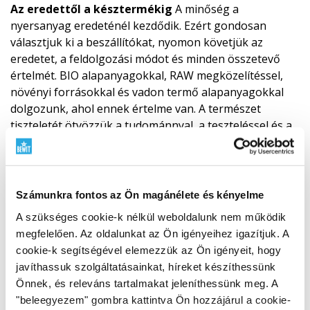
Az eredettől a késztermékig
A minőség a
nyersanyag eredeténél kezdődik. Ezért gondosan
választjuk ki a beszállítókat, nyomon követjük az
eredetet, a feldolgozási módot és minden összetevő
értelmét. BIO alapanyagokkal, RAW megközelítéssel,
növényi forrásokkal és vadon termő alapanyagokkal
dolgozunk, ahol ennek értelme van. A természet
tiszteletét ötvözzük a tudománnyal, a teszteléssel és a
saját felelősségünkkel.
Tudja meg, miért fontos az
alapanyagok eredete
Számunkra fontos az Ön magánélete és kényelme
A szükséges cookie-k nélkül weboldalunk nem működik
megfelelően. Az oldalunkat az Ön igényeihez igazítjuk. A
cookie-k segítségével elemezzük az Ön igényeit, hogy
javíthassuk szolgáltatásainkat, híreket készíthessünk
Önnek, és releváns tartalmakat jeleníthessünk meg. A
"beleegyezem" gombra kattintva Ön hozzájárul a cookie-