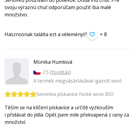
Senovku používam do polievok. Dodá inú chuť. Pre
svoju výraznú chuť odporúčam použiť iba malé
množstvo.
Hasznosnak találta ezt a véleményt?
+ 8
Monika Humlová
CS (
fordítás
)
A termék megvásárlásával igazolt vevő
Semínka pískavice řecké seno BIO
Těším se na klíčení pískavice a určitě vyzkouším
i přidávat do jídla. Opět jsem mile překvapená z ceny za
množství.