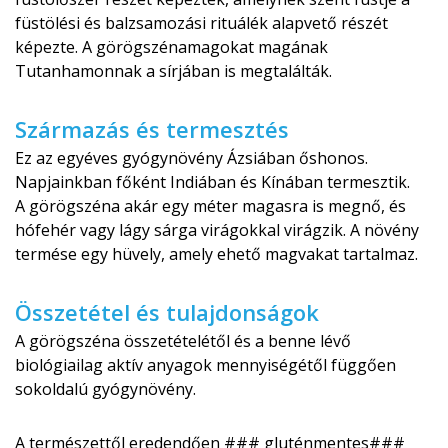
füstölési és balzsamozási rituálék alapvető részét
képezte. A görögszénamagokat magának
Tutanhamonnak a sírjában is megtalálták.
Származás és termesztés
Ez az egyéves gyógynövény Ázsiában őshonos.
Napjainkban főként Indiában és Kínában termesztik.
A görögszéna akár egy méter magasra is megnő, és
hófehér vagy lágy sárga virágokkal virágzik. A növény
termése egy hüvely, amely ehető magvakat tartalmaz.
Összetétel és tulajdonságok
A görögszéna összetételétől és a benne lévő
biológiailag aktív anyagok mennyiségétől függően
sokoldalú gyógynövény.
A természettől eredendően ### gluténmentes###