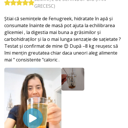
GRECESC)
Știai că semințele de Fenugreek, hidratate în apă și
consumate înainte de masă pot ajuta la echilibrarea
glicemiei , la digestia mai buna a grăsimilor și
carbohidraților și la o mai lunga senzație de sațietate ?
Testat și confirmat de mine 😊 După –8 kg reușesc să
îmi mențin greutatea chiar daca uneori aleg alimente
mai " consistente "caloric .