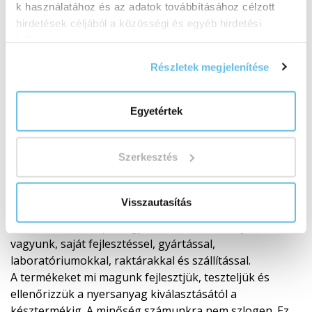
k használatához és az adatok továbbításához célzott
hirdetések céljából a közösségi és egyéb hirdetési
hálózatokon.
Részletek megjelenítése
Egyetértek
Szerkesztés
Saját fejlesztés és laboratóriumok
Visszautasítás
A minőség a saját ellenőrzésünk alatt áll
A BEWIT nem csupán egy márka a címkén. Gyártó
vagyunk, saját fejlesztéssel, gyártással,
laboratóriumokkal, raktárakkal és szállítással.
A termékeket mi magunk fejlesztjük, teszteljük és
ellenőrizzük a nyersanyag kiválasztásától a
késztermékig. A minőség számunkra nem szlogen. Ez