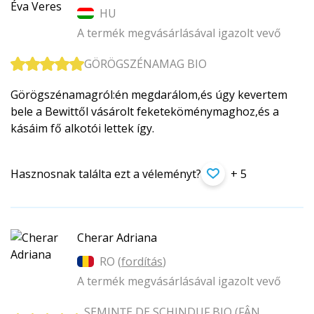
HU
A termék megvásárlásával igazolt vevő
GÖRÖGSZÉNAMAG BIO
Görögszénamagról:én megdarálom,és úgy kevertem
bele a Bewittől vásárolt feketeköménymag­hoz,és a
kásáim fő alkotói lettek így.
Hasznosnak találta ezt a véleményt?
+ 5
Cherar Adriana
RO (
fordítás
)
A termék megvásárlásával igazolt vevő
SEMINȚE DE SCHINDUF BIO (FÂN