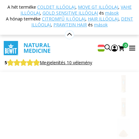
Vissza a főoldalra
Webáruház
Táplálkozás és
A hét terméke
COLDET ILLÓOLAJ
,
MOVE GT ILLÓOLAJ
,
VAHE
étrend-kiegészítők
Szuperételek
Magok
ILLÓOLAJ
,
GOLD SENSITIVE ILLÓOLAJ
és
mások
GÖRÖGSZÉNAMAG BIO
A hónap terméke
CITROMFŰ ILLÓOLAJ
,
HAIR ILLÓOLAJ
,
DENT
ILLÓOLAJ
,
PRAWTEIN HAIR
és
mások
GÖRÖGSZÉNAMAG BIO
0
BIO FENUGREEK SEEDS
5
Megjelenítés 10 vélemény