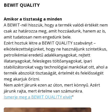
BEWIT QUALITY
Amikor a tisztaság a minden
A BEWIT-nél hisszük, hogy a termék valódi értékét nem
csak az határozza meg, amit hozzáadunk, hanem az is,
amit tudatosan nem engedünk bele.
Ezért hoztuk létre a BEWIT QUALITY szabványt –
elkötelezettségünket, hogy ne használjunk szintetikus,
petrolkémiai eredetű adalékanyagokat, rejtett
illatanyagokat, felesleges töltőanyagokat, ipari
stabilizátorokat vagy technológiai mankókat ott, ahol a
termék abszolút tisztaságát, értelmét és felelősségét
meg akarjuk őrizni.
Nem azért járunk ezen az úton, mert könnyű. Azért
járunk rajta, mert értelme van számunkra.
Ismerje meg a BEWIT QUALITY elvét
"