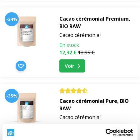
supplément du
lait de coco en poudre BIO
pour une
préparation crémeuse, de la
crème de coco BIO
pour un
Cacao cérémonial Premium,
-34%
goût plus riche ou le Bewitella Tasting Set comme
BIO RAW
touche sucrée à chaque tasse. Les trois compléments
Cacao cérémonial
sont à -30 %.
En stock
12,32 €
18,95 €
Voir
-35%
Cacao cérémonial Pure, BIO
RAW
Cacao cérémonial
En stock
de 7,71 €
11,86 €