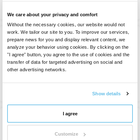
Voir
We care about your privacy and comfort
Without the necessary cookies, our website would not
work. We tailor our site to you. To improve our services,
-35%
prepare news for you and display relevant content, we
Cacao cérémonial Spirit, BIO
analyze your behavior using cookies. By clicking on the
RAW
"I agree" button, you agree to the use of cookies and the
Cacao cérémonial
transfer of data for targeted advertising on social and
En stock
other advertising networks.
de 8,27 €
12,72 €
Voir
Show details
I agree
-25%
Cacao en grains, BIO RAW
Produits de cacao
Customize