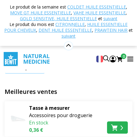
Accueil
Boutique en ligne
Droguerie ÉCO
Le produit de la semaine est
COLDET HUILE ESSENTIELLE
,
Accessoires pour droguerie
MOVE GT HUILE ESSENTIELLE
,
VAHE HUILE ESSENTIELLE
,
GOLD SENSITIVE, HUILE ESSENTIELLE
et
suivant
Accessoires pour droguerie
Le produit du mois est
CITRONNELLE
,
HUILE ESSENTIELLE
POUR CHEVEUX
,
DENT HUILE ESSENTIELLE
,
PRAWTEIN HAIR
et
suivant
Un stockage et un dosage corrects des détergents ont
un impact sur leur efficacité et leur durée de vie. Dans
cette catégorie, vous trouverez des accessoires
0
pratiques pour le stockage et le dosage corrects des
Afficher plus
produits de droguerie naturels.
Meilleures ventes
Seau
Tasse à mesurer
Le seau BEWIT
est utilisé pour stocker les lessives de la
Accessoires pour droguerie
gamme BEWIT Green. Il les protège de l'humidité, qui
En stock
pourrait les faire s'agglomérer et perdre leur efficacité.
0,36 €
Versez la poudre dans le seau dès l'ouverture de