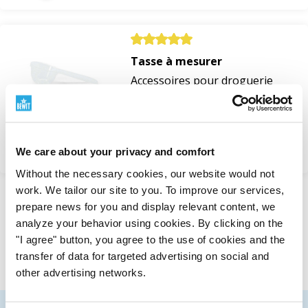
séchez votre linge au sèche-linge, essayez
les boules de
laine
avec quelques gouttes d'huile essentielle. Vous
trouverez d'autres conseils et recettes dans la section
Création Essentielle
.
Tasse à mesurer
Accessoires pour droguerie
Foire aux questions
En stock
0,36 €
Pourquoi verser la lessive en poudre dans un seau ?
Voir
Les lessives en poudre BEWIT Green ont une
We care about your privacy and comfort
consistance fine et sont sensibles à l'humidité. Dans un
Without the necessary cookies, our website would not
seau fermé, elles restent sèches et faciles à manipuler.
work. We tailor our site to you. To improve our services,
prepare news for you and display relevant content, we
Affiché 1 à 2 de 2 dossiers
analyze your behavior using cookies. By clicking on the
Comment doser correctement la lessive en poudre
"I agree" button, you agree to the use of cookies and the
?
Le dosage correct dépend de la dureté de l'eau et du
transfer of data for targeted advertising on social and
degré de saleté du linge. Vous trouverez un tableau de
other advertising networks.
dosage spécifique sur l'emballage de chaque lessive. La
cuillère doseuse avec des graduations vous aidera à