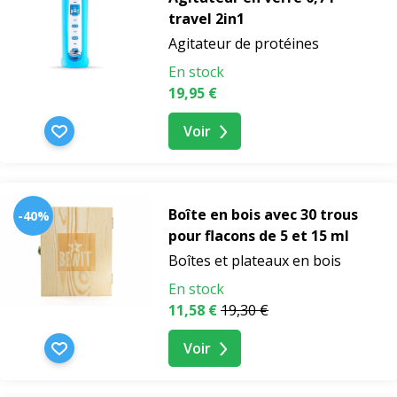
outils
travel 2in1
Agitateur de protéines
En stock
19,95 €
Voir
Boîte en bois avec 30 trous
-40%
pour flacons de 5 et 15 ml
Boîtes et plateaux en bois
En stock
11,58 €
19,30 €
Voir