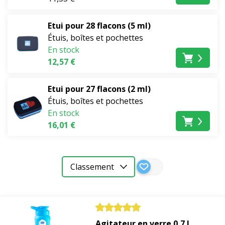
Etui pour 28 flacons (5 ml)
Étuis, boîtes et pochettes
En stock
12,57 €
Etui pour 27 flacons (2 ml)
Distributeurs
Étuis, boîtes et pochettes
et
En stock
bouchons
16,01 €
Flacons
Étuis,
Classement
boîtes
et
pochettes
Autres
Agitateur en verre 0,7 l