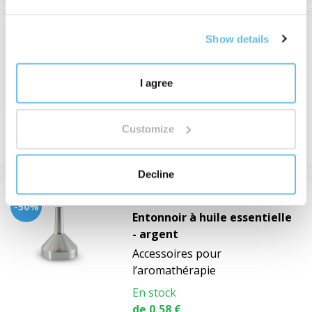
Show details
-69%
Distributeur de linge BEWIT
Lavage et séchage
I agree
En stock
1,77 €
5,90 €
Customize
Voir
Decline
-50%
Entonnoir à huile essentielle
- argent
Accessoires pour
l’aromathérapie
En stock
de 0,58 €