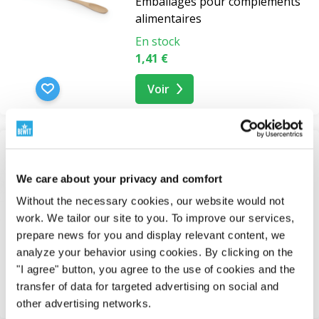
Emballages pour compléments
alimentaires
En stock
1,41 €
Voir
Distributeur de flacons
We care about your privacy and comfort
pulvérisateurs GL 18,
diamètre 2,5 mm
Without the necessary cookies, our website would not
work. We tailor our site to you. To improve our services,
Arroseurs
prepare news for you and display relevant content, we
En stock
analyze your behavior using cookies. By clicking on the
0,97 €
"I agree" button, you agree to the use of cookies and the
transfer of data for targeted advertising on social and
Voir
other advertising networks.