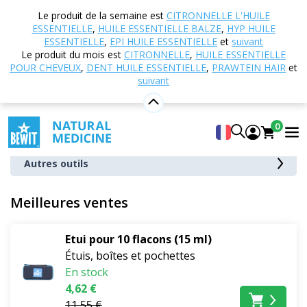
Accueil
Boutique en ligne
Autres produits
Le produit de la semaine est
CITRONNELLE L'HUILE
Emballages et accessoires
ESSENTIELLE
,
HUILE ESSENTIELLE BALZE
,
HYP HUILE
ESSENTIELLE
,
EPI HUILE ESSENTIELLE
et
suivant
Emballages et accessoires
Le produit du mois est
CITRONNELLE
,
HUILE ESSENTIELLE
POUR CHEVEUX
,
DENT HUILE ESSENTIELLE
,
PRAWTEIN HAIR
et
suivant
Distributeurs et bouchons
Flacons
0
Étuis, boîtes et pochettes
Autres outils
Meilleures ventes
Etui pour 10 flacons (15 ml)
Étuis, boîtes et pochettes
En stock
4,62 €
11,55 €