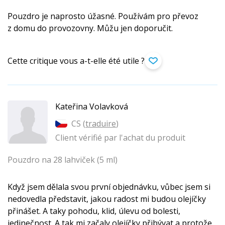
Pouzdro je naprosto úžasné. Používám pro převoz
z domu do provozovny. Můžu jen doporučit.
Cette critique vous a-t-elle été utile ?
Kateřina Volavková
CS (
traduire
)
Client vérifié par l'achat du produit
Pouzdro na 28 lahviček (5 ml)
Když jsem dělala svou první objednávku, vůbec jsem si
nedovedla představit, jakou radost mi budou olejíčky
přinášet. A taky pohodu, klid, úlevu od bolesti,
jedinečnost. A tak mi začaly olejíčky přibývat a protože