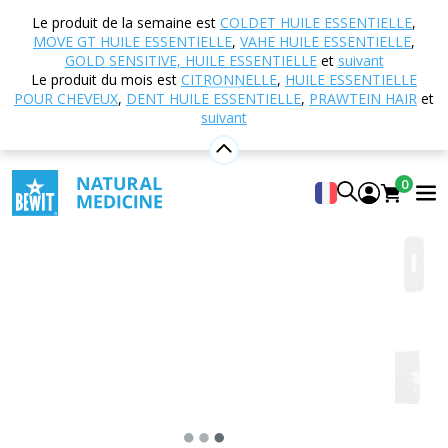
Accueil
Boutique en ligne
Autres produits
Le produit de la semaine est
COLDET HUILE ESSENTIELLE
,
Étuis, boîtes et pochettes
Etui pour 28 flacons (5 ml)
MOVE GT HUILE ESSENTIELLE
,
VAHE HUILE ESSENTIELLE
,
GOLD SENSITIVE, HUILE ESSENTIELLE
et
suivant
Le produit du mois est
CITRONNELLE
,
HUILE ESSENTIELLE
POUR CHEVEUX
,
DENT HUILE ESSENTIELLE
,
PRAWTEIN HAIR
et
Etui pour 28 flacons (5 ml)
suivant
pro snadný transport
5
Voir 12 critiques
0