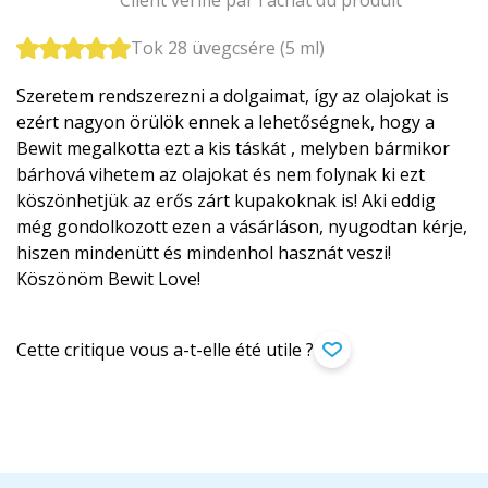
Client vérifié par l'achat du produit
Tok 28 üvegcsére (5 ml)
Szeretem rendszerezni a dolgaimat, így az olajokat is
ezért nagyon örülök ennek a lehetőségnek, hogy a
Bewit megalkotta ezt a kis táskát , melyben bármikor
bárhová vihetem az olajokat és nem folynak ki ezt
köszönhetjük az erős zárt kupakoknak is! Aki eddig
még gondolkozott ezen a vásárláson, nyugodtan kérje,
hiszen mindenütt és mindenhol hasznát veszi!
Köszönöm Bewit Love!
Cette critique vous a-t-elle été utile ?