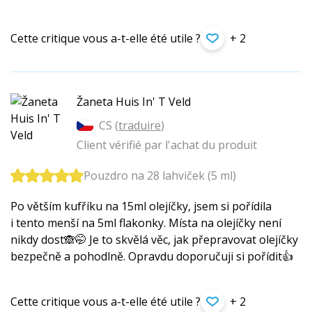
Cette critique vous a-t-elle été utile ?
+ 2
Žaneta Huis In' T Veld
CS (
traduire
)
Client vérifié par l'achat du produit
Pouzdro na 28 lahviček (5 ml)
Po větším kufříku na 15ml olejíčky, jsem si pořídila
i tento menší na 5ml flakonky. Místa na olejíčky není
nikdy dost🙈🤭 Je to skvělá věc, jak přepravovat olejíčky
bezpečně a pohodlně. Opravdu doporučuji si pořídit👍
Cette critique vous a-t-elle été utile ?
+ 2