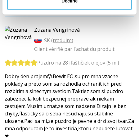
Decline
Cette critique vous a-t-elle été utile ?
+ 2
Zuzana Vengrínová
SK (
traduire
)
Client vérifié par l'achat du produit
Púzdro na 28 fľaštičiek olejov (5 ml)
Dobry den prajem🙂.Bewit EO,su pre mna vzacne
poklady a preto som sa rozhodla ochranit ich pred
rozbitim a slnecnym svetlom.Taktiez som si puzdro
zabezpecila koli bezpecnej preprave ak niekam
cestujem.Musim uznat,ze som nadsena!Dizajn je bez
chyby,flasticky sa o seba nesuchaju,su stabilne
ulozene.Paci sa mi,ze puzdro je pevne a drzi svoj tvar.Za
mna odporucam.Je to investicia,ktoru nebudete lutovat
❤