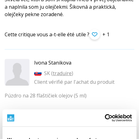
a naplnila som ju olejčekmi. Šikovná a praktická,
olejčeky pekne zoradené.
Cette critique vous a-t-elle été utile ?
+ 1
Ivona Stanikova
SK (
traduire
)
Client vérifié par l'achat du produit
Púzdro na 28 fľaštičiek olejov (5 ml)
Pre mna dokonala ochrana pre moje pokladiky, no
uznajte nie su krasne? :) V pevnom obale bezpohybu a
moznosti rozbitia :) TOP – tesim sa na cestovanie
s nimi :)