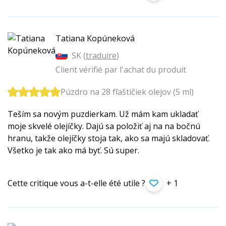
Tatiana Kopúneková
SK (
traduire
)
Client vérifié par l'achat du produit
Púzdro na 28 fľaštičiek olejov (5 ml)
Teším sa novým puzdierkam. Už mám kam ukladať
moje skvelé olejíčky. Dajú sa položiť aj na na bočnú
hranu, takže olejíčky stoja tak, ako sa majú skladovať.
Všetko je tak ako má byť. Sú super.
Cette critique vous a-t-elle été utile ?
+ 1