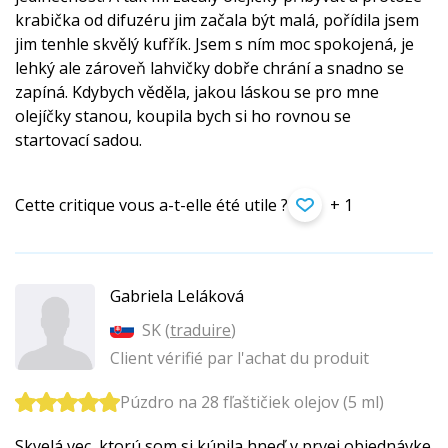
krabička od difuzéru jim začala být malá, pořídila jsem
jim tenhle skvělý kufřík. Jsem s ním moc spokojená, je
lehký ale zároveň lahvičky dobře chrání a snadno se
zapíná. Kdybych věděla, jakou láskou se pro mne
olejíčky stanou, koupila bych si ho rovnou se
startovací sadou.
Cette critique vous a-t-elle été utile ?
+ 1
Gabriela Leláková
SK (
traduire
)
Client vérifié par l'achat du produit
Púzdro na 28 fľaštičiek olejov (5 ml)
Skvelá vec, ktorú som si kúpila hneď v prvej objednávke