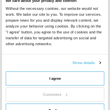
We care about your privacy and comfort
Without the necessary cookies, our website would not
Cette critique vous a-t-elle été utile ?
+ 1
work. We tailor our site to you. To improve our services,
prepare news for you and display relevant content, we
analyze your behavior using cookies. By clicking on the
"I agree" button, you agree to the use of cookies and the
Zuzana Děcká
transfer of data for targeted advertising on social and
CS (
traduire
)
other advertising networks.
Client vérifié par l'achat du produit
Pouzdro na 28 lahviček (5 ml)
Show details
Pouzdro mam par dnu a mozna me zaskocilo, ze jsem si
ho predstavila trochu mensi. Ale i presto jsem
I agree
spokojena. Olejicky krasne v dulcich sedi a dokonce se
do nich daji nacpat i 15ml olejicky (davam dnem vzhuru,
Customize
aby se dirka prilis nezvetsila). Urcite si poridim dalsi.