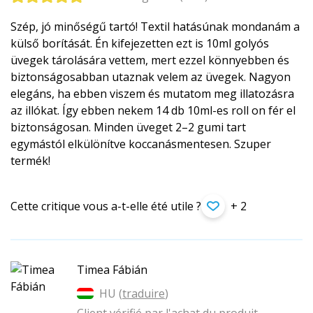
Szép, jó minőségű tartó! Textil hatásúnak mondanám a
külső borítását. Én kifejezetten ezt is 10ml golyós
üvegek tárolására vettem, mert ezzel könnyebben és
biztonságosabban utaznak velem az üvegek. Nagyon
elegáns, ha ebben viszem és mutatom meg illatozásra
az illókat. Így ebben nekem 14 db 10ml-es roll on fér el
biztonságosan. Minden üveget 2–2 gumi tart
egymástól elkülönítve koccanásmentesen. Szuper
termék!
Cette critique vous a-t-elle été utile ?
+ 2
Timea Fábián
HU (
traduire
)