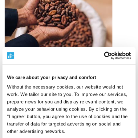
We care about your privacy and comfort
Without the necessary cookies, our website would not
Ingrédients de qualité
work. We tailor our site to you. To improve our services,
prepare news for you and display relevant content, we
analyze your behavior using cookies. By clicking on the
De l'origine au produit fini
La qualité commence à
"I agree" button, you agree to the use of cookies and the
l'origine de la matière première. C'est pourquoi nous
transfer of data for targeted advertising on social and
sélectionnons soigneusement nos fournisseurs, nous
other advertising networks.
suivons l'origine, la méthode de traitement et le sens