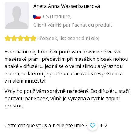
Aneta Anna Wasserbauerová
CS (
traduire
)
Client vérifié par l'achat du produit
Hřebíček, list esenciální olej
Esenciální olej hřebíček používám pravidelně ve své
masérské praxi, především při masážích plosek nohou
a také v difuzéru. Jedná se o velmi silnou a výraznou
esenci, se kterou je potřeba pracovat s respektem a
v malém množství.
Vždy ho používám správně naředěný. Do difuzéru stačí
opravdu pár kapek, vůně je výrazná a rychle zaplní
prostor.
Cette critique vous a-t-elle été utile ?
+ 2