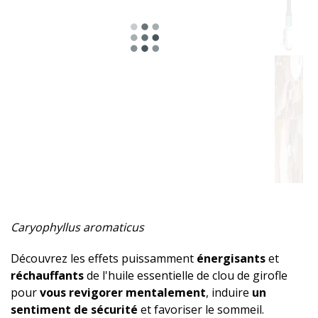
Épicée
Herbacé
Résineux
Mentholé
Fruité
Boisé
Sucrée
Caryophyllus aromaticus
Musqué
Découvrez les effets puissamment
énergisants
et
Terreux
réchauffants
de l'huile essentielle de clou de girofle
pour
vous revigorer mentalement
, induire
un
Aphrodisiaque
sentiment de sécurité
et favoriser le sommeil.