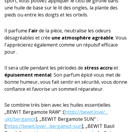
sport, vous pouvez appliquer le clou de girofle dans
une huile de base sur le lit des ongles, la plante des
pieds ou entre les doigts et les orteils.
Il parfume
l'air
de la pièce, neutralise les odeurs
désagréables et crée
une atmosphère agréable
. Vous
l'apprécierez également comme un répulsif efficace
pour .
Il sera utile pendant les périodes de
stress accru
et
épuisement mental
. Son parfum épicé vous met de
bonne humeur, vous fait sentir en sécurité, vous donne
confiance et favorise un sommeil réparateur.
Se combine très bien avec les huiles essentielles
„BEWIT Bergamote RAW“ :[
https://bewit.love/…
ukt/bergamot
], „BEWIT Bergamote SUN“ :
[
https://bewit.love/…bergamot-sun
], „BEWIT Basil