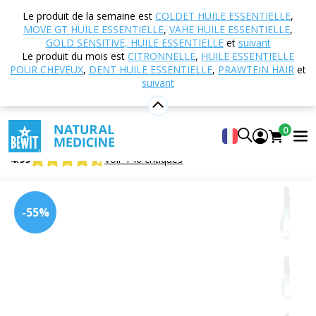
Accueil
Boutique en ligne
Aromathérapie
Le produit de la semaine est
COLDET HUILE ESSENTIELLE
,
Huiles essentielles
Huiles essentielles simples
MOVE GT HUILE ESSENTIELLE
,
VAHE HUILE ESSENTIELLE
,
Girofle, feuille
GOLD SENSITIVE, HUILE ESSENTIELLE
et
suivant
Le produit du mois est
CITRONNELLE
,
HUILE ESSENTIELLE
POUR CHEVEUX
,
DENT HUILE ESSENTIELLE
,
PRAWTEIN HAIR
et
suivant
Girofle, feuille
Huile essentielle CTEO® 100% pure et naturelle
0
BEWIT Clove
4.99
Voir 140 critiques
-55%
Agrumes
Fleuri
Frais