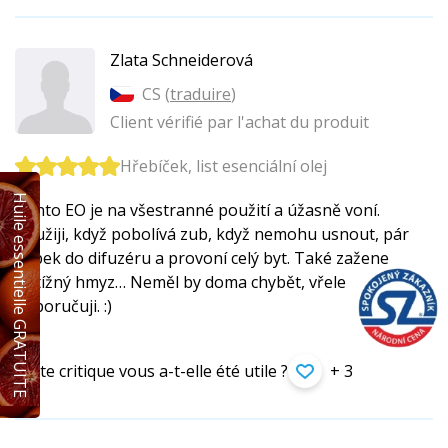
Zlata Schneiderová
CS (
traduire
)
Client vérifié par l'achat du produit
Hřebíček, list esenciální olej
Huile essentielle GRATUITE
Tento EO je na všestranné použití a úžasně voní.
Použiji, když pobolívá zub, když nemohu usnout, pár
kapek do difuzéru a provoní celý byt. Také zažene
obtížný hmyz… Neměl by doma chybět, vřele
doporučuji. :)
Cette critique vous a-t-elle été utile ?
+ 3