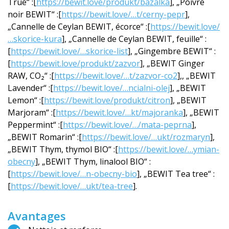
True“ :[
https://bewit.love/produkt/bazalka
], „Poivre
noir BEWIT“ :[
https://bewit.love/…t/cerny-pepr
],
„Cannelle de Ceylan BEWIT, écorce“ :[
https://bewit.love/
…skorice-kura
], „Cannelle de Ceylan BEWIT, feuille“ :
[
https://bewit.love/…skorice-list
], „Gingembre BEWIT“ :
[
https://bewit.love/produkt/zazvor
], „BEWIT Ginger
RAW, CO₂“ :[
https://bewit.love/…t/zazvor-co2
],, „BEWIT
Lavender“ :[
https://bewit.love/…ncialni-olej
], „BEWIT
Lemon“ :[
https://bewit.love/produkt/citron
], „BEWIT
Marjoram“ :[
https://bewit.love/…kt/majoranka
], „BEWIT
Peppermint“ :[
https://bewit.love/…/mata-peprna
],
„BEWIT Romarin“ :[
https://bewit.love/…ukt/rozmaryn
],
„BEWIT Thym, thymol BIO“ :[
https://bewit.love/…ymian-
obecny
], „BEWIT Thym, linalool BIO“ :
[
https://bewit.love/…n-obecny-bio
], „BEWIT Tea tree“ :
[
https://bewit.love/…ukt/tea-tree
].
Avantages