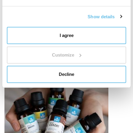
de chaque ingrédient. Nous travaillons avec des
matières premières biologiques, une approche RAW,
des sources végétales et des matières premières
Show details
sauvages là où cela a du sens. Nous combinons le
respect de la nature avec la science, les tests et notre
I agree
propre responsabilité.
Découvrez pourquoi l'origine
des matières premières est importante
"
Customize
Decline