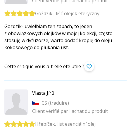
Client vérifié par l'achat du produit
Goździki, liść olejek eteryczny
Goździk- uwielbiam ten zapach, to jeden
z obowiązkowych olejków w mojej kolekcji, często
stosuję w dyfuzorze, warto dodać kroplę do oleju
kokosowego do płukania ust.
Cette critique vous a-t-elle été utile ?
Vlasta Jírů
CS (
traduire
)
Client vérifié par l'achat du produit
Hřebíček, list esenciální olej