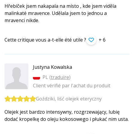
Hřebíček jsem nakapala na místo , kde jsem viděla
malinkaté mravence. Udělala jsem to jednou a
mravenci nikde.
Cette critique vous a-t-elle été utile ?
+ 6
Justyna Kowalska
PL (
traduire
)
Client vérifié par l'achat du produit
Goździki, liść olejek eteryczny
Olejek jest bardzo intensywny, rozgrzewający, lubię
dodać kropelkę do oleju kokosowego i płukać nim usta.