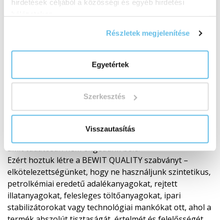
hirdetések céljából a közösségi és egyéb hirdetési
hálózatokon.
Részletek megjelenítése
Egyetértek
BEWIT QUALITY
Szerkesztés
Amikor a tisztaság a minden
A BEWIT-nél hisszük, hogy a termék valódi értékét nem
Visszautasítás
csak az határozza meg, amit hozzáadunk, hanem az is,
amit tudatosan nem engedünk bele.
Ezért hoztuk létre a BEWIT QUALITY szabványt –
elkötelezettségünket, hogy ne használjunk szintetikus,
petrolkémiai eredetű adalékanyagokat, rejtett
illatanyagokat, felesleges töltőanyagokat, ipari
stabilizátorokat vagy technológiai mankókat ott, ahol a
termék abszolút tisztaságát, értelmét és felelősségét