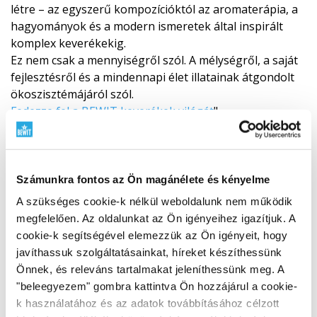
létre – az egyszerű kompozícióktól az aromaterápia, a
hagyományok és a modern ismeretek által inspirált
komplex keverékekig.
Ez nem csak a mennyiségről szól. A mélységről, a saját
fejlesztésről és a mindennapi élet illatainak átgondolt
ökoszisztémájá­ról szól.
Fedezze fel a BEWIT keverékek világát
"
Számunkra fontos az Ön magánélete és kényelme
A szükséges cookie-k nélkül weboldalunk nem működik
megfelelően. Az oldalunkat az Ön igényeihez igazítjuk. A
cookie-k segítségével elemezzük az Ön igényeit, hogy
javíthassuk szolgáltatásainkat, híreket készíthessünk
Önnek, és releváns tartalmakat jeleníthessünk meg. A
"beleegyezem" gombra kattintva Ön hozzájárul a cookie-
k használatához és az adatok továbbításához célzott