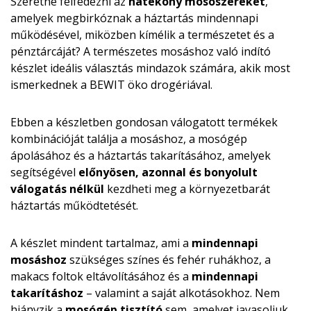
Szeretné felfedezni az
hatékony mosószereket
,
amelyek megbirkóznak a háztartás mindennapi
működésével, miközben kímélik a természetet és a
pénztárcáját? A természetes mosáshoz való indító
készlet ideális választás mindazok számára, akik most
ismerkednek a BEWIT öko drogériával.
Ebben a készletben gondosan válogatott termékek
kombinációját találja a mosáshoz, a mosógép
ápolásához és a háztartás takarításához, amelyek
segítségével
előnyösen, azonnal és bonyolult
válogatás nélkül
kezdheti meg a környezetbarát
háztartás működtetését.
A készlet mindent tartalmaz, ami a
mindennapi
mosáshoz
szükséges színes és fehér ruhákhoz, a
makacs foltok eltávolításához és a
mindennapi
takarításhoz
– valamint a saját alkotásokhoz. Nem
hiányzik a
mosógép tisztító
sem, amelyet javasoljuk