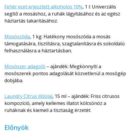
Fehér ecet erjesztett alkoholos 10%
, 1 l: Univerzális
segítő a mosáshoz, a ruhák lágyításához és az egész
háztartás takarításához.
Mosószóda
, 1 kg: Hatékony mosószóda a mosás
támogatására, tisztításra, szagtalanításra és sokoldalú
felhasználásra a háztartásban.
Mosószer adagoló
– ajándék: Megkönnyíti a
mosószerek pontos adagolását közvetlenül a mosógép
dobjába.
Laundry Citrus illóolaj
, 15 ml – ajándék: Friss citrusos
kompozíció, amely kellemes illatot kölcsönöz a
ruháknak és kiemeli a tisztaság érzetét.
Előnyök