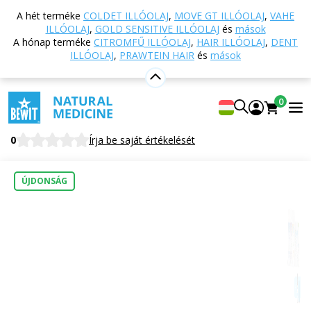
Vissza a főoldalra
Webáruház
ECO drogéria
A hét terméke
COLDET ILLÓOLAJ
,
MOVE GT ILLÓOLAJ
,
VAHE
Mosás és szárítás
Indító készlet természetes
ILLÓOLAJ
,
GOLD SENSITIVE ILLÓOLAJ
és
mások
mosáshoz
A hónap terméke
CITROMFŰ ILLÓOLAJ
,
HAIR ILLÓOLAJ
,
DENT
ILLÓOLAJ
,
PRAWTEIN HAIR
és
mások
Indító készlet természetes mosáshoz
0
Tematikus készlet
0
Írja be saját értékelését
ÚJDONSÁG