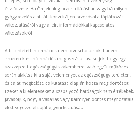
fellépés, sem diagnosztizálás, sem ilyen tevékenység
ösztönzése. Ha Ön jelenleg orvosi ellátásban vagy bármilyen
gyógykezelés alatt áll, konzultáljon orvosával a táplálkozás
változtatásáról vagy a leírt információkkal kapcsolatos
változásokról.
A feltüntetett információk nem orvosi tanácsok, hanem
ismeretek és információk megosztása. Javasoljuk, hogy egy
szakképzett egészségügyi szakemberrel való együttműködés
során alakítsa ki a saját véleményét az egészségügy területén,
és saját megítélése és kutatása alapján hozza meg döntéseit.
Ezeket a kijelentéseket a szabályozó hatóságok nem értékelték.
Javasoljuk, hogy a vásárlás vagy bármilyen döntés meghozatala
előtt végezze el saját egyéni kutatását.