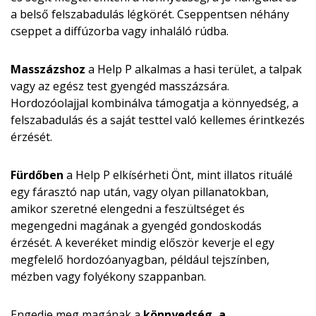
a belső felszabadulás légkörét. Cseppentsen néhány
cseppet a diffúzorba vagy inhaláló rúdba.
Masszázshoz
a Help P alkalmas a hasi terület, a talpak
vagy az egész test gyengéd masszázsára.
Hordozóolajjal kombinálva támogatja a könnyedség, a
felszabadulás és a saját testtel való kellemes érintkezés
érzését.
Fürdőben
a Help P elkísérheti Önt, mint illatos rituálé
egy fárasztó nap után, vagy olyan pillanatokban,
amikor szeretné elengedni a feszültséget és
megengedni magának a gyengéd gondoskodás
érzését. A keveréket mindig először keverje el egy
megfelelő hordozóanyagban, például tejszínben,
mézben vagy folyékony szappanban.
Engedje meg magának a
könnyedség, a