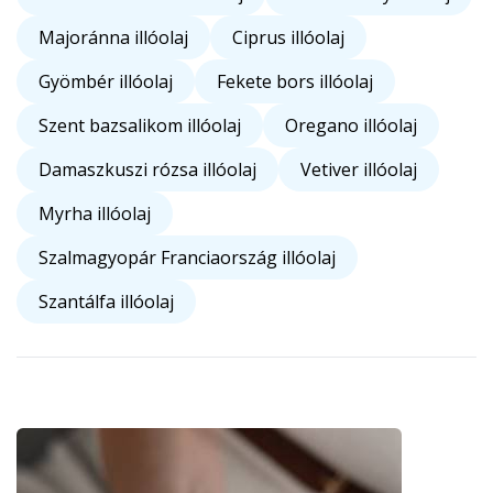
Majoránna illóolaj
Ciprus illóolaj
Gyömbér illóolaj
Fekete bors illóolaj
Szent bazsalikom illóolaj
Oregano illóolaj
Damaszkuszi rózsa illóolaj
Vetiver illóolaj
Myrha illóolaj
Szalmagyopár Franciaország illóolaj
Szantálfa illóolaj