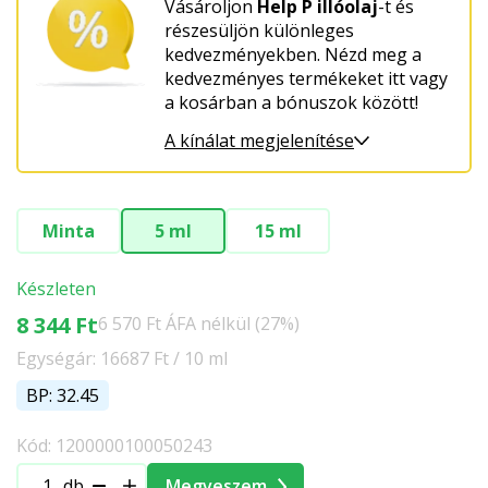
Vásároljon
Help P illóolaj
-t és
részesüljön különleges
kedvezményekben. Nézd meg a
kedvezményes termékeket itt vagy
a kosárban a bónuszok között!
A kínálat megjelenítése
Minta
5 ml
15 ml
Készleten
8 344 Ft
6 570 Ft ÁFA nélkül (27%)
Egységár: 16687 Ft / 10 ml
BP: 32.45
Kód: 1200000100050243
db
Megveszem