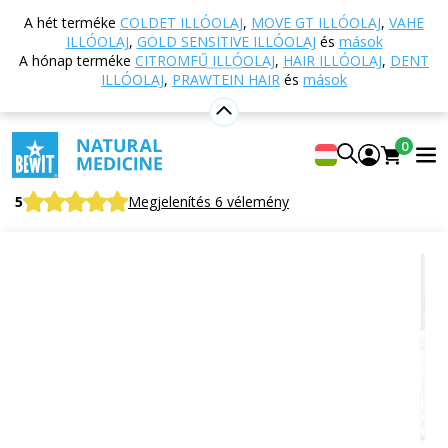
Vissza a főoldalra
Webáruház
Aromaterápia
A hét terméke
COLDET ILLÓOLAJ
,
MOVE GT ILLÓOLAJ
,
VAHE
Esszenciális olajok
Esszenciális olaj keverékek
ILLÓOLAJ
,
GOLD SENSITIVE ILLÓOLAJ
és
mások
Help P illóolaj
A hónap terméke
CITROMFŰ ILLÓOLAJ
,
HAIR ILLÓOLAJ
,
DENT
ILLÓOLAJ
,
PRAWTEIN HAIR
és
mások
Help P illóolaj
0
100% tiszta és természetes CTEO® illóolaj keverék
5
Megjelenítés 6 vélemény
Alkalmas
erre