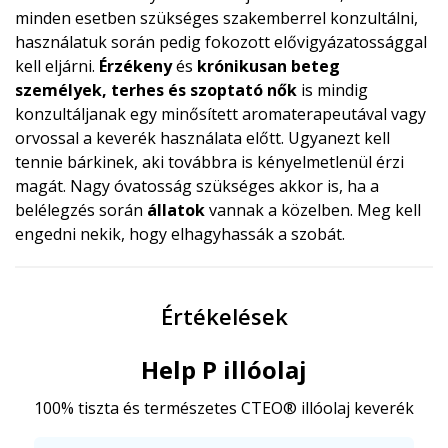
minden esetben szükséges szakemberrel konzultálni,
használatuk során pedig fokozott elővigyázatossággal
kell eljárni.
Érzékeny
és
krónikusan beteg
személyek, terhes és szoptató nők
is mindig
konzultáljanak egy minősített aromaterapeutával vagy
orvossal a keverék használata előtt. Ugyanezt kell
tennie bárkinek, aki továbbra is kényelmetlenül érzi
magát. Nagy óvatosság szükséges akkor is, ha a
belélegzés során
állatok
vannak a közelben. Meg kell
engedni nekik, hogy elhagyhassák a szobát.
Értékelések
Help P illóolaj
100% tiszta és természetes CTEO® illóolaj keverék