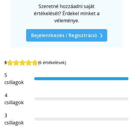
Szeretné hozzáadni saját
értékelését? Érdekel minket a
véleménye.
Bejelentkezés / Regisztráció
5
(6 értékelések)
5
csillagok
4
csillagok
3
csillagok