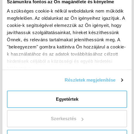
termék abszolút tisztaságát, értelmét és felelősségét
Számunkra fontos az Ön magánélete és kényelme
meg akarjuk őrizni.
A szükséges cookie-k nélkül weboldalunk nem működik
Nem azért járunk ezen az úton, mert könnyű. Azért
megfelelően. Az oldalunkat az Ön igényeihez igazítjuk. A
járunk rajta, mert értelme van számunkra.
cookie-k segítségével elemezzük az Ön igényeit, hogy
Ismerje meg a BEWIT QUALITY elvét
"
javíthassuk szolgáltatásainkat, híreket készíthessünk
Önnek, és releváns tartalmakat jeleníthessünk meg. A
"beleegyezem" gombra kattintva Ön hozzájárul a cookie-
k használatához és az adatok továbbításához célzott
hirdetések céljából a közösségi és egyéb hirdetési
hálózatokon.
Részletek megjelenítése
Egyetértek
Szerkesztés