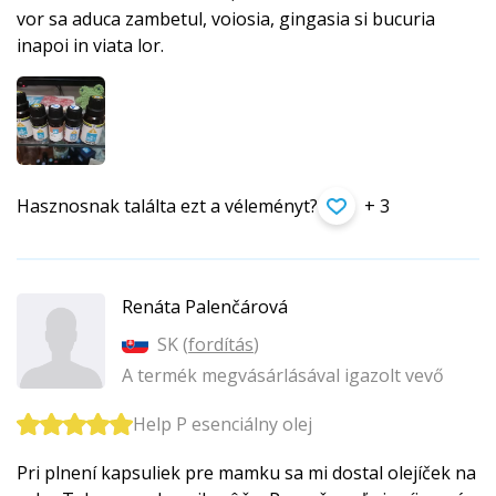
vor sa aduca zambetul, voiosia, gingasia si bucuria
inapoi in viata lor.
Hasznosnak találta ezt a véleményt?
+ 3
Renáta Palenčárová
SK (
fordítás
)
A termék megvásárlásával igazolt vevő
Help P esenciálny olej
Pri plnení kapsuliek pre mamku sa mi dostal olejíček na