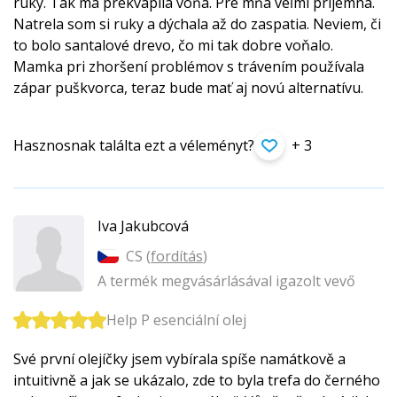
ruky. Tak ma prekvapila vôňa. Pre mňa veľmi príjemná.
Natrela som si ruky a dýchala až do zaspatia. Neviem, či
to bolo santalové drevo, čo mi tak dobre voňalo.
Mamka pri zhoršení problémov s trávením používala
zápar puškvorca, teraz bude mať aj novú alternatívu.
Hasznosnak találta ezt a véleményt?
+ 3
Iva Jakubcová
CS (
fordítás
)
A termék megvásárlásával igazolt vevő
Help P esenciální olej
Své první olejíčky jsem vybírala spíše namátkově a
intuitivně a jak se ukázalo, zde to byla trefa do černého