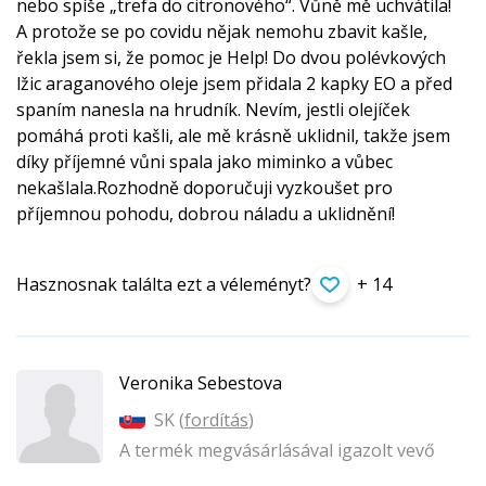
nebo spíše „trefa do citronového“. Vůně mě uchvátila!
A protože se po covidu nějak nemohu zbavit kašle,
řekla jsem si, že pomoc je Help! Do dvou polévkových
lžic araganového oleje jsem přidala 2 kapky EO a před
spaním nanesla na hrudník. Nevím, jestli olejíček
pomáhá proti kašli, ale mě krásně uklidnil, takže jsem
díky příjemné vůni spala jako miminko a vůbec
nekašlala.Rozhodně doporučuji vyzkoušet pro
příjemnou pohodu, dobrou náladu a uklidnění!
Hasznosnak találta ezt a véleményt?
+ 14
Veronika Sebestova
SK (
fordítás
)
A termék megvásárlásával igazolt vevő