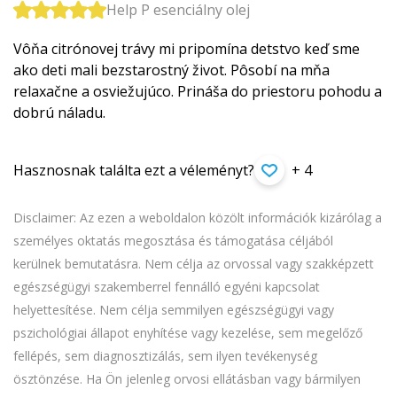
Help P esenciálny olej
Vôňa citrónovej trávy mi pripomína detstvo keď sme
ako deti mali bezstarostný život. Pôsobí na mňa
relaxačne a osviežujúco. Prináša do priestoru pohodu a
dobrú náladu.
Hasznosnak találta ezt a véleményt?
+ 4
Disclaimer: Az ezen a weboldalon közölt információk kizárólag a
személyes oktatás megosztása és támogatása céljából
kerülnek bemutatásra. Nem célja az orvossal vagy szakképzett
egészségügyi szakemberrel fennálló egyéni kapcsolat
helyettesítése. Nem célja semmilyen egészségügyi vagy
pszichológiai állapot enyhítése vagy kezelése, sem megelőző
fellépés, sem diagnosztizálás, sem ilyen tevékenység
ösztönzése. Ha Ön jelenleg orvosi ellátásban vagy bármilyen