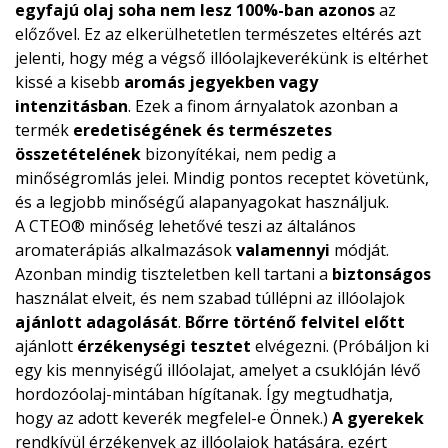
egyfajú olaj soha nem lesz 100%-ban azonos
az
előzővel. Ez az elkerülhetetlen természetes eltérés azt
jelenti, hogy még a végső illóolajkeverékünk is eltérhet
kissé a kisebb
aromás jegyekben vagy
intenzitásban
. Ezek a finom árnyalatok azonban a
termék
eredetiségének és természetes
összetételének
bizonyítékai, nem pedig a
minőségromlás jelei. Mindig pontos receptet követünk,
és a legjobb minőségű alapanyagokat használjuk.
A CTEO® minőség lehetővé teszi az általános
aromaterápiás alkalmazások
valamennyi
módját.
Azonban mindig tiszteletben kell tartani a
biztonságos
használat elveit, és nem szabad túllépni az illóolajok
ajánlott adagolását
.
Bőrre történő felvitel előtt
ajánlott
érzékenységi tesztet
elvégezni. (Próbáljon ki
egy kis mennyiségű illóolajat, amelyet a csuklóján lévő
hordozóolaj-mintában hígítanak. Így megtudhatja,
hogy az adott keverék megfelel-e Önnek.)
A gyerekek
rendkívül érzékenyek az illóolajok hatására, ezért