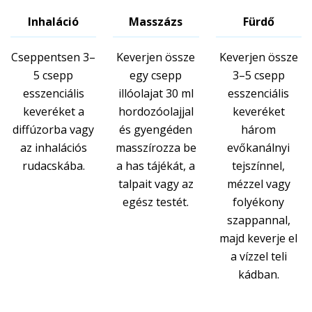
Inhaláció
Masszázs
Fürdő
Cseppentsen 3–
Keverjen össze
Keverjen össze
5 csepp
egy csepp
3–5 csepp
esszenciális
illóolajat 30 ml
esszenciális
keveréket a
hordozóolajjal
keveréket
diffúzorba vagy
és gyengéden
három
az inhalációs
masszírozza be
evőkanálnyi
rudacskába.
a has tájékát, a
tejszínnel,
talpait vagy az
mézzel vagy
egész testét.
folyékony
szappannal,
majd keverje el
a vízzel teli
kádban.