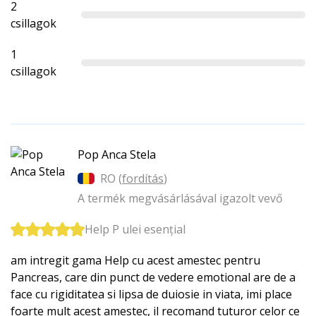
2
csillagok
1
csillagok
Pop Anca Stela
RO (
fordítás
)
A termék megvásárlásával igazolt vevő
Help P ulei esențial
am intregit gama Help cu acest amestec pentru
Pancreas, care din punct de vedere emotional are de a
face cu rigiditatea si lipsa de duiosie in viata, imi place
foarte mult acest amestec, il recomand tuturor celor ce