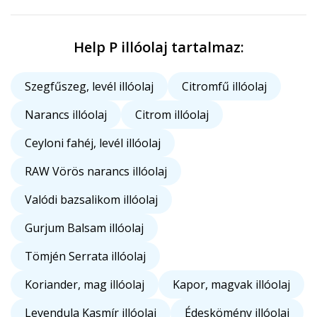
Help P illóolaj tartalmaz:
Szegfűszeg, levél illóolaj
Citromfű illóolaj
Narancs illóolaj
Citrom illóolaj
Ceyloni fahéj, levél illóolaj
RAW Vörös narancs illóolaj
Valódi bazsalikom illóolaj
Gurjum Balsam illóolaj
Tömjén Serrata illóolaj
Koriander, mag illóolaj
Kapor, magvak illóolaj
Levendula Kasmír illóolaj
Édeskömény illóolaj