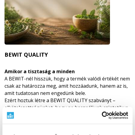
BEWIT QUALITY
Amikor a tisztaság a minden
A BEWIT-nél hisszük, hogy a termék valódi értékét nem
csak az határozza meg, amit hozzáadunk, hanem az is,
amit tudatosan nem engedünk bele.
Ezért hoztuk létre a BEWIT QUALITY szabványt –
elkötelezettségünket, hogy ne használjunk szintetikus,
petrolkémiai eredetű adalékanyagokat, rejtett
illatanyagokat, felesleges töltőanyagokat, ipari
stabilizátorokat vagy technológiai mankókat ott, ahol a