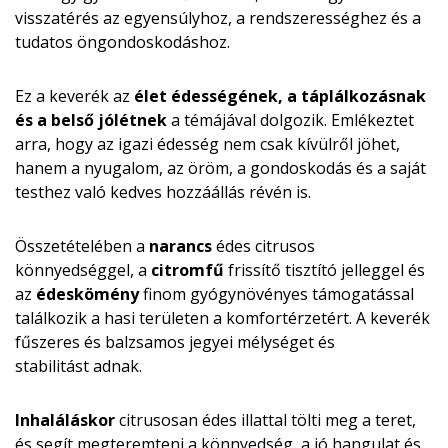
visszatérés az egyensúlyhoz, a rendszerességhez és a
tudatos öngondoskodáshoz.
Ez a keverék az
élet édességének, a táplálkozásnak
és a belső jólétnek
a témájával dolgozik. Emlékeztet
arra, hogy az igazi édesség nem csak kívülről jöhet,
hanem a nyugalom, az öröm, a gondoskodás és a saját
testhez való kedves hozzáállás révén is.
Összetételében a
narancs
édes citrusos
könnyedséggel, a
citromfű
frissítő tisztító jelleggel és
az
édeskömény
finom gyógynövényes támogatással
találkozik a hasi területen a komfortérzetért. A keverék
fűszeres és balzsamos jegyei mélységet és
stabilitást adnak.
Inhaláláskor
citrusosan édes illattal tölti meg a teret,
és segít megteremteni a könnyedség, a jó hangulat és