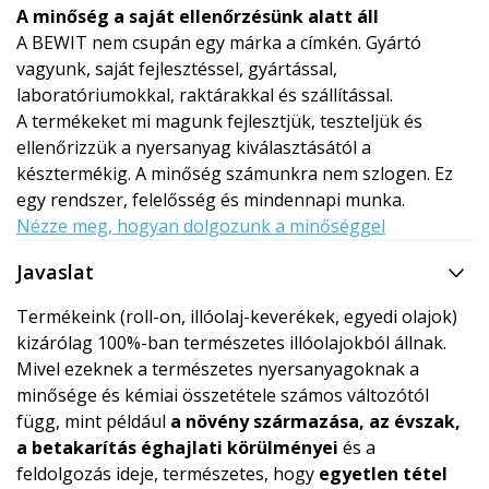
A minőség a saját ellenőrzésünk alatt áll
A BEWIT nem csupán egy márka a címkén. Gyártó
vagyunk, saját fejlesztéssel, gyártással,
laboratóriumokkal, raktárakkal és szállítással.
A termékeket mi magunk fejlesztjük, teszteljük és
ellenőrizzük a nyersanyag kiválasztásától a
késztermékig. A minőség számunkra nem szlogen. Ez
egy rendszer, felelősség és mindennapi munka.
Nézze meg, hogyan dolgozunk a minőséggel
Javaslat
Termékeink (roll-on, illóolaj-keverékek, egyedi olajok)
kizárólag 100%-ban természetes illóolajokból állnak.
Mivel ezeknek a természetes nyersanyagoknak a
minősége és kémiai összetétele számos változótól
függ, mint például
a növény származása, az évszak,
a betakarítás éghajlati körülményei
és a
feldolgozás ideje, természetes, hogy
egyetlen tétel