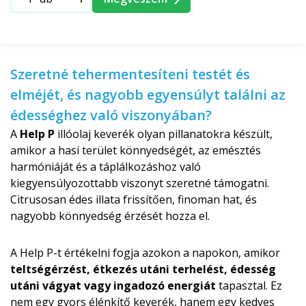
Szeretné tehermentesíteni testét és
elméjét, és nagyobb egyensúlyt találni az
édességhez való viszonyában?
A
Help P
illóolaj keverék olyan pillanatokra készült,
amikor a hasi terület könnyedségét, az emésztés
harmóniáját és a táplálkozáshoz való
kiegyensúlyozottabb viszonyt szeretné támogatni.
Citrusosan édes illata frissítően, finoman hat, és
nagyobb könnyedség érzését hozza el.
A Help P-t értékelni fogja azokon a napokon, amikor
teltségérzést, étkezés utáni terhelést, édesség
utáni vágyat vagy ingadozó energiát
tapasztal. Ez
nem egy gyors élénkítő keverék, hanem egy kedves