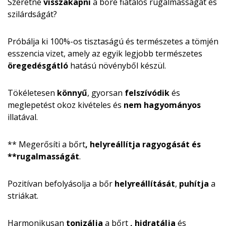
Szeretné
visszakapni
a bőre fiatalos rugalmasságát és
szilárdságát?
Próbálja ki 100%-os tisztaságú és természetes a tömjén
esszencia vizet, amely az egyik legjobb természetes
öregedésgátló
hatású növényből készül.
Tökéletesen
könnyű
, gyorsan
felszívódik
és
meglepetést okoz kivételes és
nem hagyományos
illatával.
** Megerősíti a bőrt
, helyreállítja
ragyogását
és
**rugalmasságát
.
Pozitívan befolyásolja a bőr
helyreállítását
,
puhítja
a
striákat.
Harmonikusan
tonizálja
a bőrt
, hidratálja
és