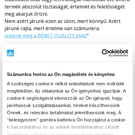
termék abszolút tisztaságát, értelmét és felelősségét
meg akarjuk őrizni.
Nem azért járunk ezen az úton, mert könnyű. Azért
járunk rajta, mert értelme van számunkra.
Ismerje meg a BEWIT QUALITY elvét
"
Számunkra fontos az Ön magánélete és kényelme
A szükséges cookie-k nélkül weboldalunk nem működik
megfelelően. Az oldalunkat az Ön igényeihez igazítjuk. A
cookie-k segítségével elemezzük az Ön igényeit, hogy
javíthassuk szolgáltatásainkat, híreket készíthessünk
Önnek, és releváns tartalmakat jeleníthessünk meg. A
"beleegyezem" gombra kattintva Ön hozzájárul a cookie-
k használatához és az adatok továbbításához célzott
hirdetések céljából a közösségi és egyéb hirdetési