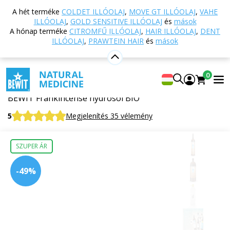
Vissza a főoldalra
Webáruház
Természetes
A hét terméke
COLDET ILLÓOLAJ
,
MOVE GT ILLÓOLAJ
,
VAHE
kozmetikumok
Kozmetikai hidrolátumok
BIO
ILLÓOLAJ
,
GOLD SENSITIVE ILLÓOLAJ
és
mások
Tömjén hidrolátum
A hónap terméke
CITROMFŰ ILLÓOLAJ
,
HAIR ILLÓOLAJ
,
DENT
ILLÓOLAJ
,
PRAWTEIN HAIR
és
mások
BIO Tömjén hidrolátum
0
100% természetes hidrolátum
BEWIT Frankincense hydrosol BIO
5
Megjelenítés 35 vélemény
SZUPER ÁR
-49%