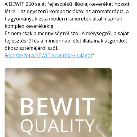
A BEWIT 250 saját fejlesztésű illóolaj-keveréket hozott
létre – az egyszerű kompozícióktól az aromaterápia, a
hagyományok és a modern ismeretek által inspirált
komplex keverékekig.
Ez nem csak a mennyiségről szól. A mélységről, a saját
fejlesztésről és a mindennapi élet illatainak átgondolt
ökoszisztémájá­ról szól.
Fedezze fel a BEWIT keverékek világát
"