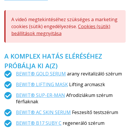
A videó megtekintéséhez szükséges a marketing
cookies (sütik) engedélyezése.
Cookies (sütik)
beállítások megnyitása
A KOMPLEX HATÁS ELÉRÉSÉHEZ
PRÓBÁLJA KI A(Z)
BEWIT® GOLD SERUM
arany revitalizáló szérum
BEWIT® LIFTING MASK
Lifting arcmaszk
BEWIT® SUP-ER-MAN
Afrodiziákum szérum
férfiaknak
BEWIT® AC SKIN SERUM
Feszesítő testszérum
BEWIT® B17 SUBY C
regeneráló szérum