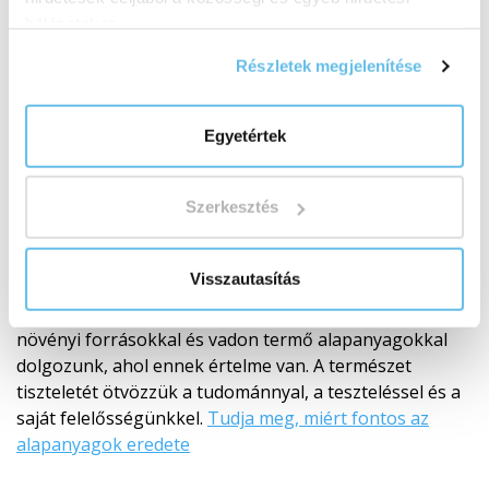
hálózatokon.
Részletek megjelenítése
Egyetértek
Minőségi alapanyagok
Az eredettől a késztermékig
A minőség a
Szerkesztés
nyersanyag eredeténél kezdődik. Ezért gondosan
választjuk ki a beszállítókat, nyomon követjük az
Visszautasítás
eredetet, a feldolgozási módot és minden összetevő
értelmét. BIO alapanyagokkal, RAW megközelítéssel,
növényi forrásokkal és vadon termő alapanyagokkal
dolgozunk, ahol ennek értelme van. A természet
tiszteletét ötvözzük a tudománnyal, a teszteléssel és a
saját felelősségünkkel.
Tudja meg, miért fontos az
alapanyagok eredete