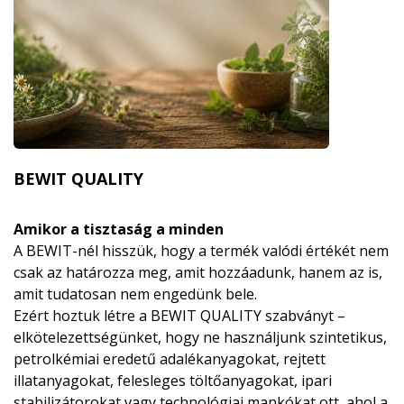
BEWIT QUALITY
Amikor a tisztaság a minden
A BEWIT-nél hisszük, hogy a termék valódi értékét nem
csak az határozza meg, amit hozzáadunk, hanem az is,
amit tudatosan nem engedünk bele.
Ezért hoztuk létre a BEWIT QUALITY szabványt –
elkötelezettségünket, hogy ne használjunk szintetikus,
petrolkémiai eredetű adalékanyagokat, rejtett
illatanyagokat, felesleges töltőanyagokat, ipari
stabilizátorokat vagy technológiai mankókat ott, ahol a