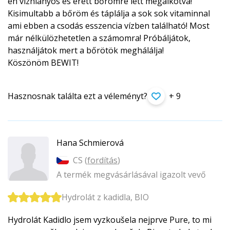
én vízhiányos és érett bőrömre lett megalkotva!
Kisimultabb a bőröm és táplálja a sok sok vitaminnal
ami ebben a csodás esszencia vízben található! Most
már nélkülözhetetlen a számomra! Próbáljátok,
használjátok mert a bőrötök meghálálja!
Köszönöm BEWIT!
Hasznosnak találta ezt a véleményt?
+ 9
Hana Schmierová
CS (
fordítás
)
A termék megvásárlásával igazolt vevő
Hydrolát z kadidla, BIO
Hydrolát Kadidlo jsem vyzkoušela nejprve Pure, to mi