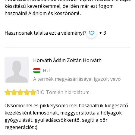
készítésű keverékemmel, de idén már ezt fogom
használni! Ajánlom és köszönöm! .
Hasznosnak találta ezt a véleményt?
+ 3
Horváth Ádám Zoltán Horváth
HU
A termék megvásárlásával igazolt vevő
BIO Tömjén hidrolátum
Övsömörnél és pikkelysömörnél használtuk kiegészítő
kezelésként lemosónak, meggyorsította a hólyagok
gyógyulását, gyulladáscsökkentő, segíti a bőr
regenerációt :)