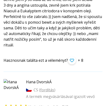
3 dny a angína ustoupila, zevně jsem krk potírala
Niaouli a Eukalyptem citriodora v konopném oleji.
Perfektně to vše zabralo.:)) Jsem nadšená, že si spoustu
věcí dokážu s pomocí bewit a svých myšlenek vyřešit
sama. Děti to učím taky a když je jakýkoli problém, děti
už automaticky říkají, že chcou olejíčky :)) nebo „mami
natřít nožičky posím“, to už je náš skoro každodenní
rituál.
Hasznosnak találta ezt a véleményt?
+ 8
Hana DvorskÁ
CS (
fordítás
)
A termék megvásárlásával igazolt vevő