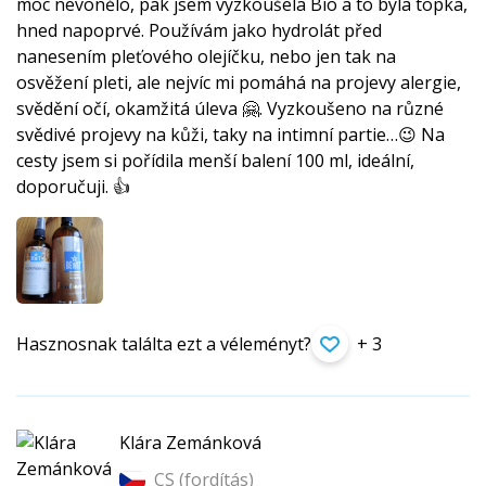
moc nevonělo, pak jsem vyzkoušela Bio a to byla topka,
hned napoprvé. Používám jako hydrolát před
nanesením pleťového olejíčku, nebo jen tak na
osvěžení pleti, ale nejvíc mi pomáhá na projevy alergie,
svědění očí, okamžitá úleva 🤗. Vyzkoušeno na různé
svědivé projevy na kůži, taky na intimní partie…😉 Na
cesty jsem si pořídila menší balení 100 ml, ideální,
doporučuji. 👍
Hasznosnak találta ezt a véleményt?
+ 3
Klára Zemánková
CS (
fordítás
)