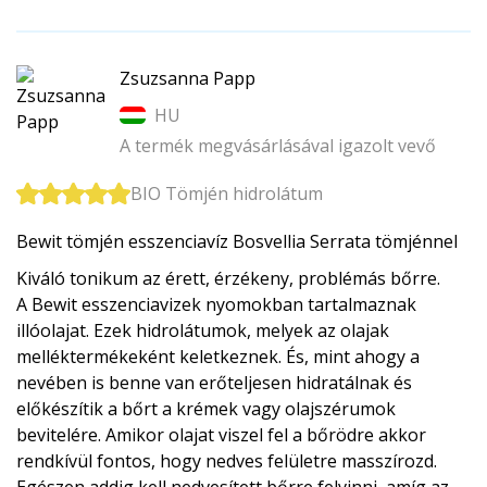
Zsuzsanna Papp
HU
A termék megvásárlásával igazolt vevő
BIO Tömjén hidrolátum
Bewit tömjén esszenciavíz Bosvellia Serrata tömjénnel
Kiváló tonikum az érett, érzékeny, problémás bőrre.
A Bewit esszenciavizek nyomokban tartalmaznak
illóolajat. Ezek hidrolátumok, melyek az olajak
melléktermékeként keletkeznek. És, mint ahogy a
nevében is benne van erőteljesen hidratálnak és
előkészítik a bőrt a krémek vagy olajszérumok
bevitelére. Amikor olajat viszel fel a bőrödre akkor
rendkívül fontos, hogy nedves felületre masszírozd.