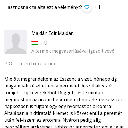
Hasznosnak találta ezt a véleményt?
+ 1
Majdán Edit Majdán
HU
A termék megvásárlásával igazolt vevő
BIO Tömjén hidrolátum
Mielőtt megrendeltem az Esszencia vizet, hónapokig
magamnak készítettem a permetet desztillált víz és
tömjén olaj keverékéből. Reggel – este miután
megmostam az arcom bepermeteztem vele, de sokszor
napközben is fújtam egy egy nyomást az arcomra!
Általában a hidtlrataló krémet is közvetlenül a peremét
után felviszem az arcomra. Nyáron pedig alig
használtam arckrémet, többször átpermeteztem a saját