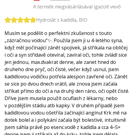
A termék megvásárlásával igazolt vevő
Hydrolát z kadidla, BIO
Musím se podělit o perfektní zkušenost s touto
„zázračnou vodou“✨. Použila jsem ji u 4-letého syna,
když měl počínající zánět spojivek, já stříkala na obličej
i oči a syn střídavě otevíral, zavíral oči, tohle zvládl sice
jen jednou, max.dvakrat denne, ale zanet hned do
druheho dne pryč, oči čisté, večer když usnul, jsem
kadidlovou vodičku potřela alespon zavřené oči. Zánět
se sice po dvou dnech vrátil, ale znova jsem začala
stříkat přímo do očí a na druhý den ráno, oči opět čisté.
Dříve jsem musela použít ocuflash z lékarny, nebo
v pozdějším stádiu atb kapky. V druhém případě jsem
kadidlovou vodou ošetřila začínající angínu! Krk mě na
dotek bolel a i polykání začala být bolestivé, intuitivně
jsem sáhla právě po esenc.vodě z kadidla a cca 4–5×
denne jsem ji stříkala až do krku, tohle jsem dělala