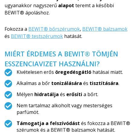
ugyanakkor nagyszerű
alapot
teremt a későbbi
BEWIT® ápoláshoz.
Fokozza a
BEWIT® bőrszérumok
,
BEWIT® balzsamok
és
BEWIT® testszérumok
hatását.
MIÉRT ÉRDEMES A BEWIT® TÖMJÉN
ESSZENCIAVIZET HASZNÁLNI?
Kivételesen erős
öregedésgátló
hatásai miatt.
Alkalmas a bőr
tonizálására
és
tisztítására
.
Mélyen
hidratálja
és
erősíti
a bőrt.
Nem tartalmaz alkoholt vagy mesterséges
parfümöt.
Támogatja a felszívódást
és fokozza a BEWIT®
szérumok és a BEWIT® balzsamok hatását.