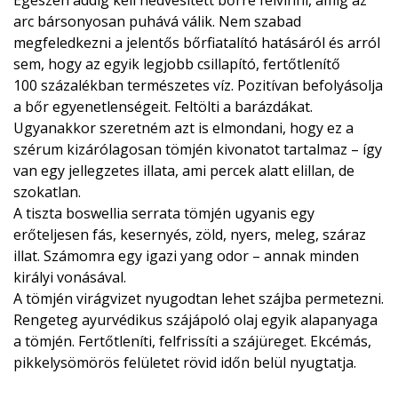
Egészen addig kell nedvesített bőrre felvinni, amíg az
arc bársonyosan puhává válik. Nem szabad
megfeledkezni a jelentős bőrfiatalító hatásáról és arról
sem, hogy az egyik legjobb csillapító, fertőtlenítő
100 százalékban természetes víz. Pozitívan befolyásolja
a bőr egyenetlenségeit. Feltölti a barázdákat.
Ugyanakkor szeretném azt is elmondani, hogy ez a
szérum kizárólagosan tömjén kivonatot tartalmaz – így
van egy jellegzetes illata, ami percek alatt elillan, de
szokatlan.
A tiszta boswellia serrata tömjén ugyanis egy
erőteljesen fás, kesernyés, zöld, nyers, meleg, száraz
illat. Számomra egy igazi yang odor – annak minden
királyi vonásával.
A tömjén virágvizet nyugodtan lehet szájba permetezni.
Rengeteg ayurvédikus szájápoló olaj egyik alapanyaga
a tömjén. Fertőtleníti, felfrissíti a szájüreget. Ekcémás,
pikkelysömörös felületet rövid időn belül nyugtatja.