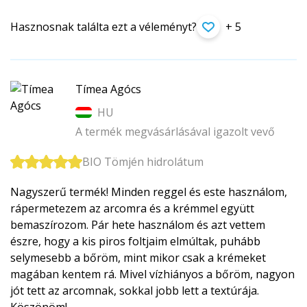
Hasznosnak találta ezt a véleményt?
+ 5
Tímea Agócs
HU
A termék megvásárlásával igazolt vevő
BIO Tömjén hidrolátum
Nagyszerű termék! Minden reggel és este használom,
rápermetezem az arcomra és a krémmel együtt
bemaszírozom. Pár hete használom és azt vettem
észre, hogy a kis piros foltjaim elmúltak, puhább
selymesebb a bőröm, mint mikor csak a krémeket
magában kentem rá. Mivel vízhiányos a bőröm, nagyon
jót tett az arcomnak, sokkal jobb lett a textúrája.