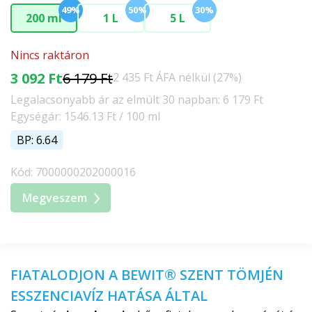
49%
50%
30%
200 ml
1 L
5 L
Nincs raktáron
3 092 Ft
6 179 Ft
2 435 Ft ÁFA nélkül (27%)
Legalacsonyabb ár az elmúlt 30 napban: 6 179 Ft
Egységár: 1546.13 Ft / 100 ml
BP: 6.64
Kód: 7000000202000016
Megveszem
FIATALODJON A BEWIT® SZENT TÖMJÉN
ESSZENCIAVÍZ HATÁSA ÁLTAL