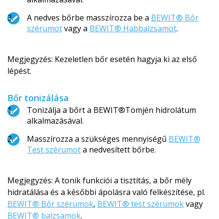
A nedves bőrbe masszírozza be a
BEWIT® Bőr
szérumot
vagy a
BEWIT® Habbalzsamot
.
Megjegyzés: Kezeletlen bőr esetén hagyja ki az első
lépést.
Bőr tonizálása
Tonizálja a bőrt a BEWIT®Tömjén hidrolátum
alkalmazásával.
Masszírozza a szükséges mennyiségű
BEWIT®
Test szérumot
a nedvesített bőrbe.
Megjegyzés: A tonik funkciói a tisztítás, a bőr mély
hidratálása és a későbbi ápolásra való felkészítése, pl.
BEWIT® Bőr szérumok
,
BEWIT® test szérumok
vagy
BEWIT® balzsamok
.