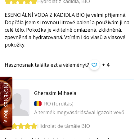
Hydrolát z kadidla, BIO
ESENCIÁLNÍ VODA Z KADIDLA BIO je velmi příjemná.
Dopřála jsem si rovnou litrové balení a používám ji na
celé tělo. Pokožka je viditelně omlazená, zklidněná,
zpevněná a hydratovaná. Vtírám i do vlasů a vlasové
pokožky.
Hasznosnak találta ezt a véleményt?
+ 4
INGYENES illóolaj
Gherasim Mihaela
RO (
fordítás
)
A termék megvásárlásával igazolt vevő
Hidrolat de tămâie BIO