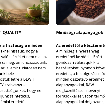
T QUALITY
Minőségi alapanyagok
 a tisztaság a minden
Az eredettől a késztermé
T-nél hisszük, hogy a
A minőség a nyersanyag
 valódi értékét nem csak az
eredeténél kezdődik. Ezért
zza meg, amit hozzáadunk,
gondosan választjuk ki a
az is, amit tudatosan nem
beszállítókat, nyomon köve
nk bele.
eredetet, a feldolgozási mó
hoztuk létre a BEWIT
minden összetevő értelmét.
Y szabványt –
alapanyagokkal, RAW
lezettségünket, hogy ne
megközelítéssel, növényi
junk szintetikus,
forrásokkal és vadon termő
kémiai eredetű
alapanyagokkal dolgozunk,