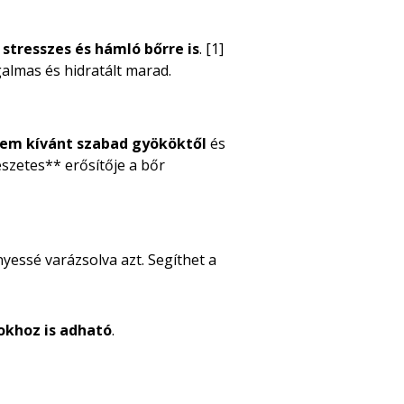
 stresszes és hámló bőrre is
. [1]
almas és hidratált marad.
 nem kívánt szabad gyököktől
és
észetes** erősítője a bőr
yessé varázsolva azt. Segíthet a
okhoz is adható
.