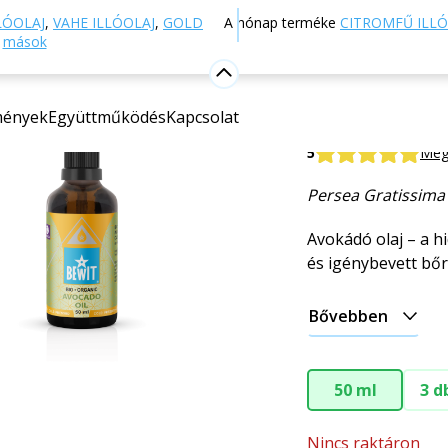
Webáruház
Természetes kozmetikumok
Bőrápolás
LÓOLAJ
,
VAHE ILLÓOLAJ
,
GOLD
A hónap terméke
CITROMFŰ ILLÓ
s
mások
Avokádóo
mények
Együttműködés
Kapcsolat
A HIDRATÁLÁS KI
5
Meg
Persea Gratissima 
Avokádó olaj – a hi
és igénybevett bő
Bővebben
50 ml
3 d
Nincs raktáron