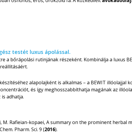
óban őshonos, erős, örökzöld fa. A közkedvelt
avokádóolaja
ész testét luxus ápolással.
stre a bőrápolási rutinjának részeként. Kombinálja a luxus BE
reállításáért.
észítéséhez alapolajként is alkalmas – a BEWIT illóolajjal
oncentrációt, és így meghosszabbíthatja magának az illóolajn
is adhatja.
 M. Rafieian-kopaei, A summary on the prominent herbal med
Chem. Pharm. Sci. 9 (
2016
).