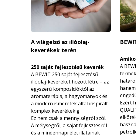
A világelső az illóolaj-
BEWI
keverékek terén
Amikor
A BEWI
250 saját fejlesztésű keverék
termék
A BEWIT 250 saját fejlesztésű
határo
illóolaj-keveréket hozott létre – az
hanem 
egyszerű kompozícióktól az
engedü
aromaterápia, a hagyományok és
Ezért 
a modern ismeretek által inspirált
QUALIT
komplex keverékekig.
elköte
Ez nem csak a mennyiségről szól.
használ
A mélységről, a saját fejlesztésről
petrol
és a mindennapi élet illatainak