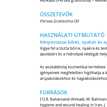
Avokádó (Persea gratissima) – Mexik
ÖSSZETEVŐK
Persea Gratissima Oil
HASZNÁLATI ÚTMUTATÓ
Kényeztesse bőrét, nyakát és eg
Vigye fel a tiszta bőrre, nyakra és te
ápolásért és a hidrolipid védőgát hely
Az avokádóolaj kozmetikai termékek k
igényeinek megfelelően hígíthatja a k
arcpakolásokhoz és hajpakolásokhoz 
FORRÁSOK
[1] B. Baharvand-Ahmadi, M. Bahmani,
hygiene and wound healing in Iran, J. 