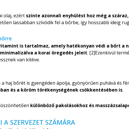
 olaj, ezért
szinte azonnali enyhülést hoz még a száraz,
tően lassabban szívódik fel a bőrbe, így hosszabb ideig rug
bőrre
vitamint is tartalmaz, amely hatékonyan védi a bőrt a
minimalizálva a korai öregedés jeleit
. [2]Ezenkívül term
ssznek van kitéve.
s a haj bőrét is gyengéden ápolja, gyönyörűen puhává és fén
ában és a köröm törékenységének csökkentésében is
.
k köszönhetően
különböző pakolásokhoz és masszázsalap
I A SZERVEZET SZÁMÁRA