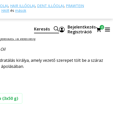
Kozmetikai olajok
Avokádóolaj BIO
OLAJ
,
HAIR ILLÓOLAJ
,
DENT ILLÓOLAJ
,
PRAWTEIN
HAIR
és
mások
laj BIO
Bejelentkezés
0
Keresés
RÁLYA
Regisztráció
jelenítés 18 vélemény
Oil
dratálás királya, amely vezető szerepet tölt be a száraz
r ápolásában.
b (3x50 g)