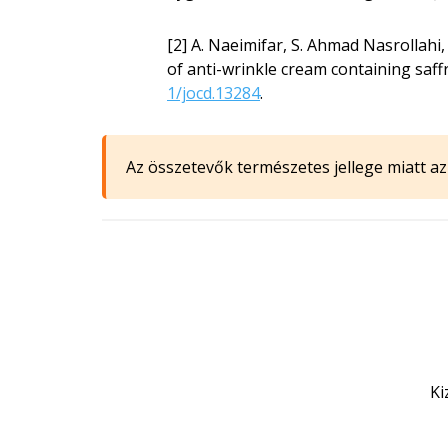
[2] A. Naeimifar, S. Ahmad Nasrollahi,
of anti-wrinkle cream containing saffr
1/jocd.13284
.
Az összetevők természetes jellege miatt az 
Ki