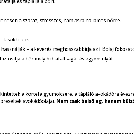
ratálja és táplálja a bőrt.
önösen a száraz, stresszes, hámlásra hajlamos bőrre.
olásokhoz is.
 használják – a keverés meghosszabbítja az illóolaj fokozato
iztosítja a bőr mély hidratáltságát és egyensúlyát.
ekintettek a körtefa gyümölcsére, a tápláló avokádóra évezr
 préseltek avokádóolajat.
Nem csak belsőleg, hanem külső