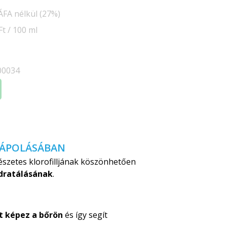
 ÁFA nélkül (27%)
t / 100 ml
00034
R ÁPOLÁSÁBAN
észetes klorofilljának köszönhetően
idratálásának
.
t képez a bőrön
és így segít