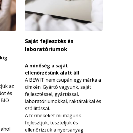
Saját fejlesztés és
laboratóriumok
kig
A minőség a saját
ellenőrzésünk alatt áll
A BEWIT nem csupán egy márka a
tjük az
címkén. Gyártó vagyunk, saját
dot és
fejlesztéssel, gyártással,
 BIO
laboratóriumokkal, raktárakkal és
szállítással.
A termékeket mi magunk
fejlesztjük, teszteljük és
 ahol
ellenőrizzük a nyersanyag