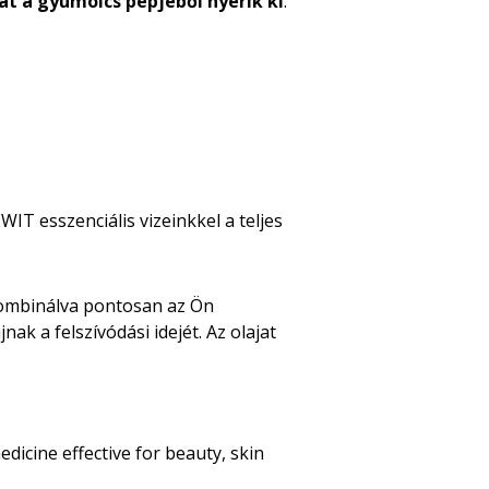
t a gyümölcs pépjéből nyerik ki
.
WIT esszenciális vizeinkkel a teljes
 kombinálva pontosan az Ön
ak a felszívódási idejét. Az olajat
icine effective for beauty, skin