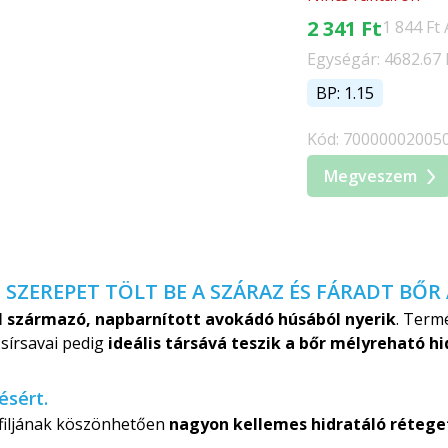
2 341 Ft
1 844 Ft
Egységár: 4682.67 F
BP: 1.15
Kód: 70000002005
Megveszem
 SZEREPET TÖLT BE A SZÁRAZ ÉS FÁRADT BŐ
 származó, napbarnított avokádó húsából nyerik
. Term
zsírsavai pedig
ideális társává teszik a bőr mélyreható h
ésért.
ofiljának köszönhetően
nagyon kellemes hidratáló rétege