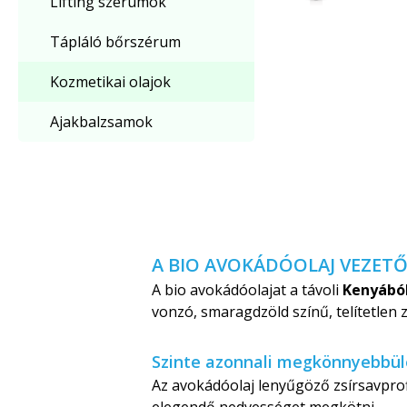
Lifting szérumok
Tápláló bőrszérum
Kozmetikai olajok
Ajakbalzsamok
A BIO AVOKÁDÓOLAJ VEZETŐ
A bio avokádóolajat a távoli
Kenyából
vonzó, smaragdzöld színű, telítetlen 
Szinte azonnali megkönnyebbül
Az avokádóolaj lenyűgöző zsírsavpr