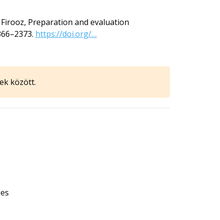
A. Firooz, Preparation and evaluation
366–2373.
https://doi.org/…
ek között.
ges