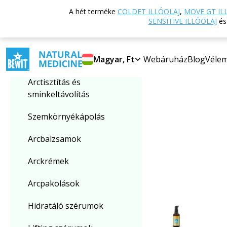
Vissza a főoldalra
A hét terméke
COLDET ILLÓOLAJ
,
MOVE GT IL
Kategória kiválasztása
SENSITIVE ILLÓOLAJ
é
Kozmetikai olajok
Magyar, Ft
Webáruház
Blog
Véle
Arctisztítás és
sminkeltávolítás
Szemkörnyékápolás
Arcbalzsamok
Arckrémek
Arcpakolások
Hidratáló szérumok