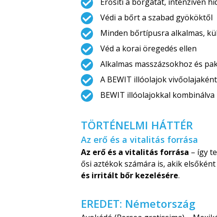
Erősíti a bőrgátat, intenzíven hid
Védi a bőrt a szabad gyököktől
Minden bőrtípusra alkalmas, kül
Véd a korai öregedés ellen
Alkalmas masszázsokhoz és pak
A BEWIT illóolajok vivőolajaként
BEWIT illóolajokkal kombinálva b
TÖRTÉNELMI HÁTTÉR
Az erő és a vitalitás forrása
Az erő és a vitalitás forrása
– így t
ősi aztékok számára is, akik elsőként
és irritált bőr kezelésére
.
EREDET: Németország