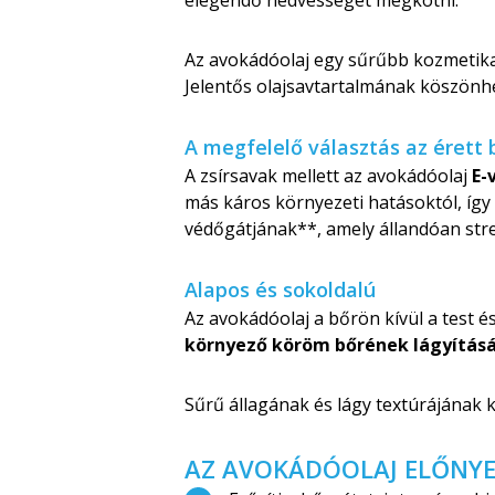
elegendő nedvességet megkötni.
Az avokádóolaj egy sűrűbb kozmetikai
Jelentős olajsavtartalmának köszönhe
A megfelelő választás az érett 
A zsírsavak mellett az avokádóolaj
E-
más káros környezeti hatásoktól, így
védőgátjának**, amely állandóan stre
Alapos és sokoldalú
Az avokádóolaj a bőrön kívül a test é
környező köröm bőrének lágyítás
Sűrű állagának és lágy textúrájána
AZ AVOKÁDÓOLAJ ELŐNYE