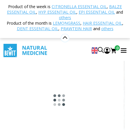
Home
Shop
Other products
Books and
Product of the week is
CITRONELLA ESSENTIAL OIL
,
BALZE
Magazines
Guardians of Balance
ESSENTIAL OIL
,
HYP ESSENTIAL OIL
,
EPI ESSENTIAL OIL
and
others
Product of the month is
LEMONGRASS
,
HAIR ESSENTIAL OIL
,
DENT ESSENTIAL OIL
,
PRAWTEIN HAIR
and
others
Guardians of Balance
5
View 2 reviews
0