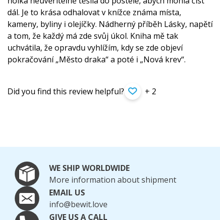
holka neuvěřitelně těšila do postele, abych mohla číst
dál. Je to krása odhalovat v knížce známa místa,
kameny, byliny i olejíčky. Nádherný příběh Lásky, napětí
a tom, že každý má zde svůj úkol. Kniha mě tak
uchvátila, že opravdu vyhlížím, kdy se zde objeví
pokračování „Město draka“ a poté i „Nová krev“.
Did you find this review helpful?
+ 2
WE SHIP WORLDWIDE
More information about shipment
EMAIL US
info@bewit.love
GIVE US A CALL