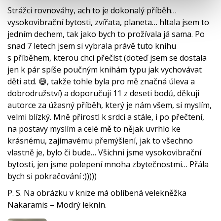
Strážci rovnováhy, ach to je dokonalý příběh…
vysokovibrační bytosti, zvířata, planeta… hltala jsem to
jedním dechem, tak jako bych to prožívala já sama. Po
snad 7 letech jsem si vybrala právě tuto knihu
s příběhem, kterou chci přečíst (doteď jsem se dostala
jen k pár spíše poučným knihám typu jak vychovávat
děti atd. 😄, takže tohle byla pro mě značná úleva a
dobrodružství) a doporučuji 11 z deseti bodů, děkuji
autorce za úžasný příběh, který je nám všem, si myslím,
velmi blízký. Mně přirostl k srdci a stále, i po přečtení,
na postavy myslím a celé mě to nějak uvrhlo ke
krásnému, zajímavému přemýšlení, jak to všechno
vlastně je, bylo či bude… Všichni jsme vysokovibrační
bytosti, jen jsme polepení mnoha zbytečnostmi… Přála
bych si pokračování :)))))
P. S. Na obrázku v knize má oblíbená velekněžka
Nakaramis – Modrý leknín.