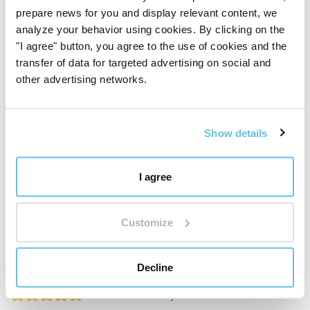
prepare news for you and display relevant content, we
5 stars
analyze your behavior using cookies. By clicking on the
"I agree" button, you agree to the use of cookies and the
4 stars
transfer of data for targeted advertising on social and
3 stars
other advertising networks.
2 stars
Show details
1 stars
I agree
Klára Zemánková
Customize
CS (
translate
)
Customer verified by product purchase
Decline
Strážci rovnováhy