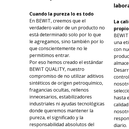
labor
Cuando la pureza lo es todo
En BEWIT, creemos que el
La cal
verdadero valor de un producto no
propio
está determinado solo por lo que
BEWIT 
le agregamos, sino también por lo
una et
que conscientemente no le
con nu
permitimos entrar.
producc
Por eso hemos creado el estándar
almace
BEWIT QUALITY, nuestro
Desarr
compromiso de no utilizar aditivos
contro
sintéticos de origen petroquímico,
nosotr
fragancias ocultas, rellenos
selecci
innecesarios, estabilizadores
hasta 
industriales ni ayudas tecnológicas
calida
donde queremos mantener la
nosotr
pureza, el significado y la
respon
responsabilidad absolutos del
diario.