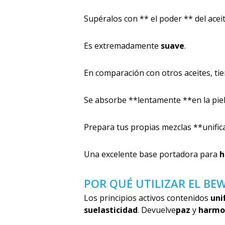
Supéralos con ** el poder ** del acei
Es extremadamente
suave
.
En comparación con otros aceites, ti
Se absorbe **lentamente **en la piel
Prepara tus propias mezclas **unifica
Una excelente base portadora para
h
POR QUÉ UTILIZAR EL BEW
Los principios activos contenidos
uni
su
elasticidad
. Devuelve
paz
y
harmo