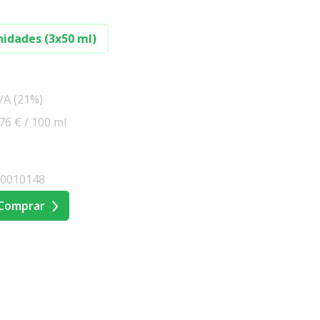
nidades (3x50 ml)
IVA (21%)
.76 € / 100 ml
00010148
Comprar