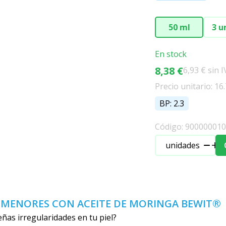
50 ml
3 u
En stock
8,38 €
6,93 € sin 
Precio unitario: 16
BP: 2.3
Código: 90000001
unidades
S MENORES CON ACEITE DE MORINGA BEWIT®
as irregularidades en tu piel?