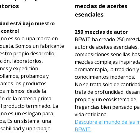
atorios
mezclas de aceites
esenciales
idad está bajo nuestro
 control
250 mezclas de autor
no es solo una marca en
BEWIT ha creado 250 mezcl
iqueta. Somos un fabricante
autor de aceites esenciales,
estro propio desarrollo,
composiciones sencillas has
ión, laboratorios,
mezclas complejas inspirada
nes y expedición.
aromaterapia, la tradición y
ollamos, probamos y
conocimientos modernos.
lamos los productos
No se trata solo de cantidad
os mismos, desde la
trata de profundidad, desar
ón de la materia prima
propio y un ecosistema de
el producto terminado. La
fragancias bien pensado pa
d no es un eslogan para
vida cotidiana.
os. Es un sistema, una
Descubre el mundo de las m
sabilidad y un trabajo
BEWIT
"