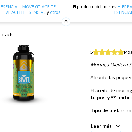
ctrónica
Cosmética natural
Cuidado de la piel
Aceit
 ESENCIAL
,
MOVE GT ACEITE
El producto del mes es
HIERB
TIVE ACEITE ESENCIAL
y
otros
ESENCIA
Aceite d
ntacto
ACEITE COSMÉTIC
BEWIT® MORINGA
5
Mos
Moringa Oleifera S
Afronte las pequeñ
El aceite de morin
tu piel y ** unific
Tipo de piel:
norma
Leer más