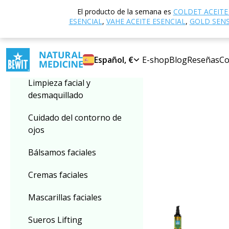
Inicio
Tienda ele
El producto de la semana es
COLDET ACEITE
Seleccionar categoría
ESENCIAL
,
VAHE ACEITE ESENCIAL
,
GOLD SENSI
Aceites cosméticos
Español, €
E-shop
Blog
Reseñas
Co
Limpieza facial y
desmaquillado
Cuidado del contorno de
ojos
Bálsamos faciales
Cremas faciales
Mascarillas faciales
Sueros Lifting