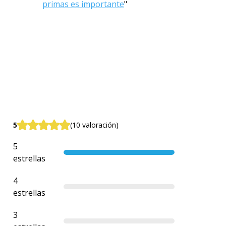
primas es importante
"
5
(10 valoración)
5
estrellas
4
estrellas
3