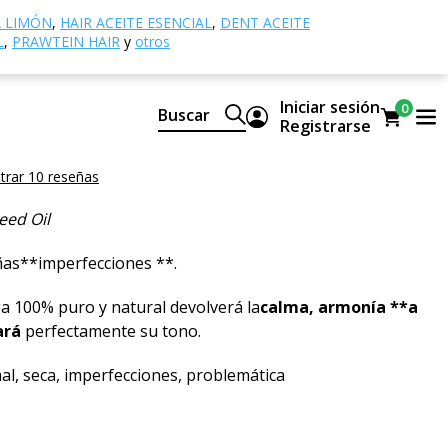
es cosméticos
Aceite de Moringa
A LIMÓN
,
HAIR ACEITE ESENCIAL
,
DENT ACEITE
L
,
PRAWTEIN HAIR
y
otros
e Moringa
Iniciar sesión
0
Buscar
O 100% PURO Y NATURAL
Registrarse
 SEED OIL
trar 10 reseñas
eed Oil
as**imper­fecciones **.
ga 100% puro y natural devolverá la
calma, armonía **a
ará
perfectamente su tono.
l, seca, imperfecciones, problemática