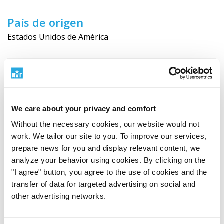
País de origen
Estados Unidos de América
We care about your privacy and comfort
Without the necessary cookies, our website would not
work. We tailor our site to you. To improve our services,
prepare news for you and display relevant content, we
100% pure and natural
analyze your behavior using cookies. By clicking on the
Elaborado exclusivamente con ingredientes puros y
"I agree" button, you agree to the use of cookies and the
naturales, sin aditivos innecesarios ni componentes
transfer of data for targeted advertising on social and
sintéticos.
other advertising networks.