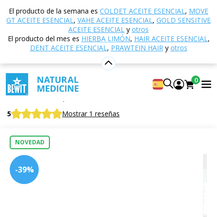
Inicio
Tienda electrónica
Nutrición y suplementos
El producto de la semana es
COLDET ACEITE ESENCIAL
,
MOVE
dietéticos
Superalimentos
Polvos de zumos
GT ACEITE ESENCIAL
,
VAHE ACEITE ESENCIAL
,
GOLD SENSITIVE
Five greens - polvo de zumo, ORGÁNICO
ACEITE ESENCIAL
y
otros
El producto del mes es
HIERBA LIMÓN
,
HAIR ACEITE ESENCIAL
,
DENT ACEITE ESENCIAL
,
PRAWTEIN HAIR
y
otros
Five greens - polvo de zumo,
0
ORGÁNICO
Five Greens, Suplemento Alimenticio, ORGÁNICO
5
Mostrar 1 reseñas
NOVEDAD
-39%