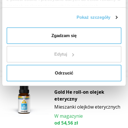
sieciach społecznościowych i innych sieciach
reklamowych.
Pokaż szczegóły
-49%
Gold Deo olejek eteryczny
Mieszanki olejków eterycznych
Zgadzam się
W magazynie
od 47,85 zł
95,69 zł
Edytuj
Przeglądaj
Odrzucić
Gold He roll-on olejek
eteryczny
Mieszanki olejków eterycznych
W magazynie
od 54,56 zł