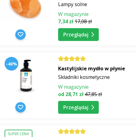
Lampy solne
W magazynie
7,34 zł
17,08 zł
Przeglądaj
-40%
Kastylijskie mydło w płynie
Składniki kosmetyczne
W magazynie
od 28,71 zł
47,85 zł
Przeglądaj
SUPER CENA