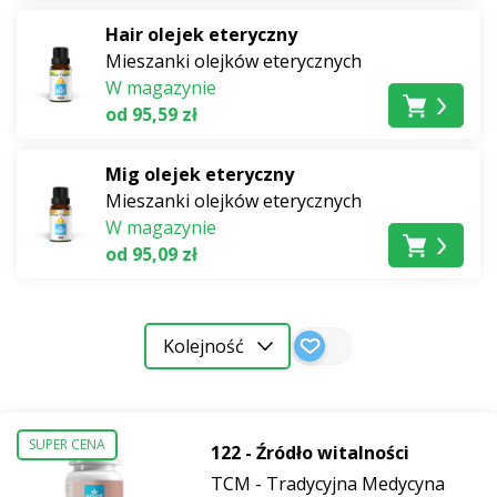
bogatą w żelazo i witaminę B12,
Chlorellę Vulgaris BIO
Hair olejek eteryczny
o wysokiej przyswajalności oraz tradycyjną
Mieszanki olejków eterycznych
peruwiańską superfoods
BIO RAW Maca
.
W magazynie
od 95,59 zł
Mig olejek eteryczny
Mieszanki olejków eterycznych
W magazynie
od 95,09 zł
Kolejność
SUPER CENA
122 - Źródło witalności
TCM - Tradycyjna Medycyna