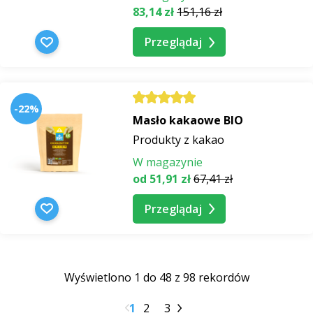
83,14 zł
151,16 zł
Przeglądaj
-22%
Masło kakaowe BIO
Produkty z kakao
W magazynie
od 51,91 zł
67,41 zł
Przeglądaj
Wyświetlono 1 do 48 z 98 rekordów
1
2
3