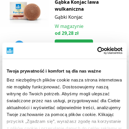
Gąbka Konjac lawa
wulkaniczna
Gąbki Konjac
W magazynie
od 29,28 zł
Przeglądaj
AKCJA Z KODEM
Twoja prywatność i komfort są dla nas ważne
Gąbka Konjac węgiel
Bez niezbędnych plików cookie nasza strona internetowa
bambusowy
nie mogłaby funkcjonować. Dostosowujemy naszą
Gąbki Konjac
witrynę do Twoich potrzeb. Abyśmy mogli ulepszać
świadczone przez nas usługi, przygotowywać dla Ciebie
W magazynie
aktualności i wyświetlać odpowiednie treści, analizujemy
od 25,50 zł
Twoje zachowanie za pomocą plików cookie. Klikając
Przeglądaj
przycisk „Zgadzam się”, wyrażasz zgodę na korzystanie
z plików cookie i przesyłanie danych do celów reklamy w