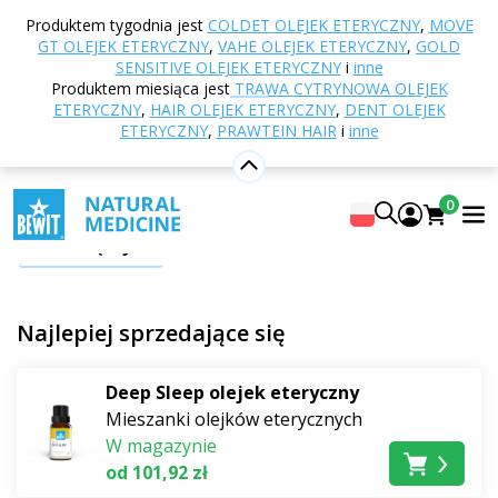
Strona główna
E-shop
Beauty & Health Days
Produktem tygodnia jest
COLDET OLEJEK ETERYCZNY
,
MOVE
Zdrowie w harmonii
GT OLEJEK ETERYCZNY
,
VAHE OLEJEK ETERYCZNY
,
GOLD
SENSITIVE OLEJEK ETERYCZNY
i
inne
Zdrowie w harmonii
Produktem miesiąca jest
TRAWA CYTRYNOWA OLEJEK
ETERYCZNY
,
HAIR OLEJEK ETERYCZNY
,
DENT OLEJEK
ETERYCZNY
,
PRAWTEIN HAIR
i
inne
Uzupełnij swoją codzienną dietę naturalnymi
produktami spożywczymi i suplementami diety
BEWIT i daj swojemu ciału to, czego potrzebuje
.
0
Five Greens BIO
łączy pięć zielonych superfoods w
Pokaż więcej
jednej porcji. Wystarczy łyżeczka do wody lub smoothie,
a otrzymasz koktajl pełen chlorofilu, witamin i enzymów
dla codziennej witalności. Kiedy potrzebujesz pobudzić
Najlepiej sprzedające się
energię, sięgnij po
Prawtein Po-w-er
z rzeżuchą
peruwiańską, rozmarynem i ajurwedyjską mieszanką
Deep Sleep olejek eteryczny
Trikatu.
Aloe Vera BIO RAW
sprawdzi się jako
Mieszanki olejków eterycznych
codzienny towarzysz przez cały rok. Wybieraj spośród
W magazynie
żelu z miąższem
,
bez miąższu
lub wariantu
od 101,92 zł
Immunity
. W ofercie znajdziesz również
Spirulinę BIO