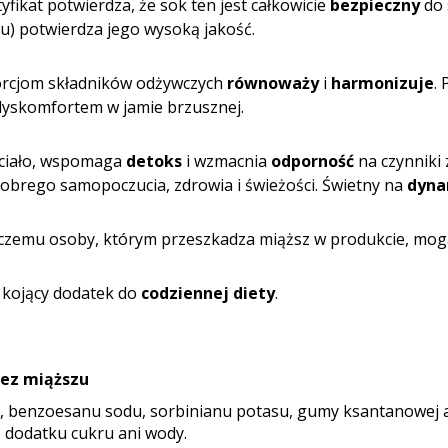
fikat potwierdza, że sok ten jest całkowicie
bezpieczny
do 
u) potwierdza jego wysoką jakość.
oporcjom składników odżywczych
równoważy
i
harmonizuje
.
dyskomfortem w jamie brzusznej.
 ciało, wspomaga
detoks
i wzmacnia
odporność
na czynniki
obrego samopoczucia, zdrowia i świeżości. Świetny na
dyna
i czemu osoby, którym przeszkadza miąższ w produkcie, mogą
i kojący dodatek do
codziennej diety
.
bez miąższu
, benzoesanu sodu, sorbinianu potasu, gumy ksantanowej 
, dodatku cukru ani wody.