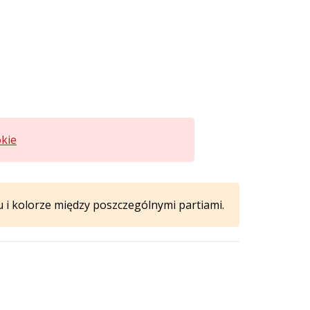
okie
 i kolorze między poszczególnymi partiami.