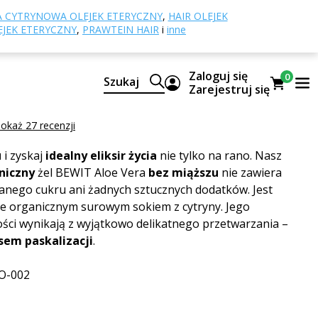
ra żel bez miąższu, BIO RAW
 CYTRYNOWA OLEJEK ETERYCZNY
,
HAIR OLEJEK
EJEK ETERYCZNY
,
PRAWTEIN HAIR
i
inne
 żel bez miąższu, BIO RAW
Zaloguj się
0
Szukaj
Zarejestruj się
Gel with Lemon without Pulp ORGANIC RAW
okaż 27 recenzji
u
i zyskaj
idealny eliksir życia
nie tylko na rano. Nasz
niczny
żel BEWIT Aloe Vera
bez miąższu
nie zawiera
anego cukru ani żadnych sztucznych dodatków. Jest
ie organicznym surowym sokiem z cytryny. Jego
ści wynikają z wyjątkowo delikatnego przetwarzania –
esem paskalizacji
.
O-002