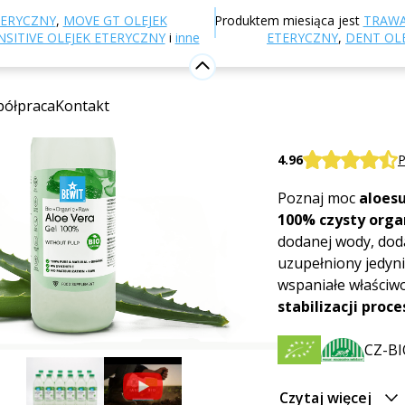
-shop
Odżywianie i suplementy diety
Aloes
Aloe Ve
TERYCZNY
,
MOVE GT OLEJEK
Produktem miesiąca jest
TRAWA
SITIVE OLEJEK ETERYCZNY
i
inne
ETERYCZNY
,
DENT OL
Aloe Vera
ółpraca
Kontakt
Suplement diety
BEWIT Aloe Vera 
4.96
P
Poznaj moc
aloes
100% czysty orga
dodanej wody, dod
uzupełniony jedyn
wspaniałe właściwo
stabilizacji proc
CZ-BI
Czytaj więcej