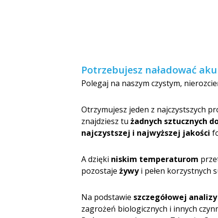
Potrzebujesz naładować akum
Polegaj na naszym czystym, nierozci
Otrzymujesz jeden z najczystszych p
znajdziesz tu
żadnych sztucznych 
najczystszej i najwyższej jakości
fo
A dzięki
niskim temperaturom
przet
pozostaje
żywy
i pełen korzystnych s
Na podstawie
szczegółowej analizy
zagrożeń biologicznych i innych czy