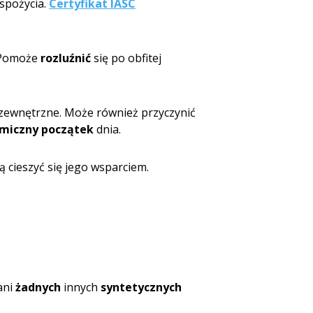
spożycia.
Certyfikat IASC
 Pomoże
rozluźnić
się po obfitej
 zewnętrzne. Może również przyczynić
miczny początek
dnia.
 cieszyć się jego wsparciem.
ani
żadnych
innych
syntetycznych