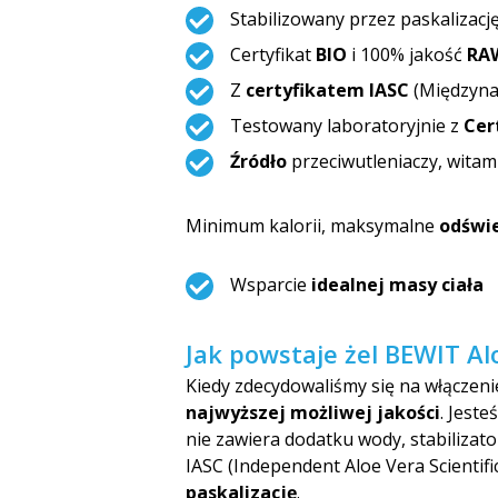
Stabilizowany przez paskalizację
Certyfikat
BIO
i 100% jakość
RA
Z
certyfikatem IASC
(Międzyna
Testowany laboratoryjnie z
Cer
Źródło
przeciwutleniaczy, witam
Minimum kalorii, maksymalne
odświ
Wsparcie
idealnej masy ciała
Jak powstaje żel BEWIT Al
Kiedy zdecydowaliśmy się na włączen
najwyższej możliwej jakości
. Jest
nie zawiera dodatku wody, stabilizat
IASC (Independent Aloe Vera Scientifi
paskalizację
.