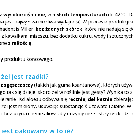
z wysokie ciśnienie
, w
niskich temperaturach
do 42 °C. D
a jest najwyższa możliwa wydajność. W procesie produkcji 
rbadensis Miller,
bez żadnych skórek
, które nie nadają się
z kawałkami miąższu, bez dodatku cukru, wody i sztucznyc
zone
z miłością
.
ny
produktu końcowego.
żel jest rzadki?
 zagęszczaczy
(takich jak guma ksantanowa), których używ
o tak się dzieje, skoro żel w roślinie jest gęsty? Wynika to 
ieranie liści aloesu odbywa się
ręcznie
,
delikatnie
zbierając 
 żel jest mielony, usuwając substancje śluzowate i aloinę
ch, bez użycia chemikaliów, aby enzymy nie zostały uszkodzo
 jest pakowany w folię?