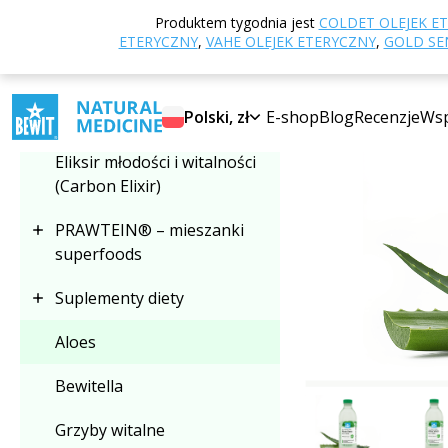
Strona główna
E
Produktem tygodnia jest
COLDET OLEJEK E
Wybierz kategorię
ETERYCZNY
,
VAHE OLEJEK ETERYCZNY
,
GOLD SEN
Aloes
Polski, zł
E-shop
Blog
Recenzje
Wsp
Eliksir młodości i witalności
(Carbon Elixir)
PRAWTEIN® – mieszanki
superfoods
Suplementy diety
Aloes
Bewitella
Grzyby witalne