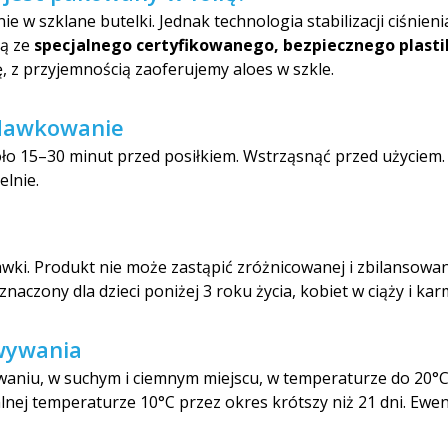
w szklane butelki. Jednak technologia stabilizacji ciśnieni
ną ze
specjalnego certyfikowanego, bezpiecznego plasti
 z przyjemnością zaoferujemy aloes w szkle.
 dawkowanie
oło 15–30 minut przed posiłkiem. Wstrząsnąć przed użyciem
lnie.
awki. Produkt nie może zastąpić zróżnicowanej i zbilansowa
znaczony dla dzieci poniżej 3 roku życia, kobiet w ciąży i kar
wywania
niu, w suchym i ciemnym miejscu, w temperaturze do 20°C.
j temperaturze 10°C przez okres krótszy niż 21 dni. Ewent