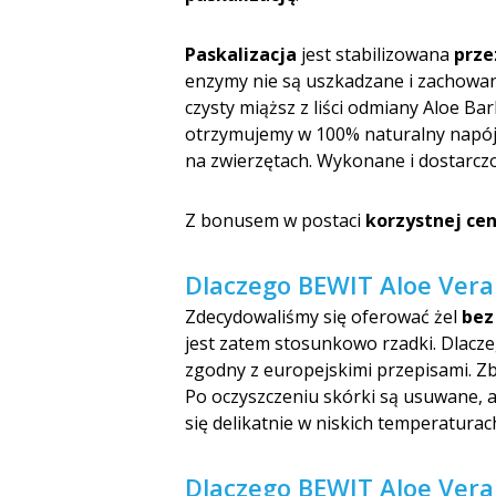
Paskalizacja
jest stabilizowana
prze
enzymy nie są uszkadzane i zachowan
czysty miąższ z liści odmiany Aloe Ba
otrzymujemy w 100% naturalny napój 
na zwierzętach. Wykonane i dostarc
Z bonusem w postaci
korzystnej ce
Dlaczego BEWIT Aloe Vera 
Zdecydowaliśmy się oferować żel
bez
jest zatem stosunkowo rzadki. Dlaczeg
zgodny z europejskimi przepisami. Zb
Po oczyszczeniu skórki są usuwane, a
się delikatnie w niskich temperatura
Dlaczego BEWIT Aloe Vera