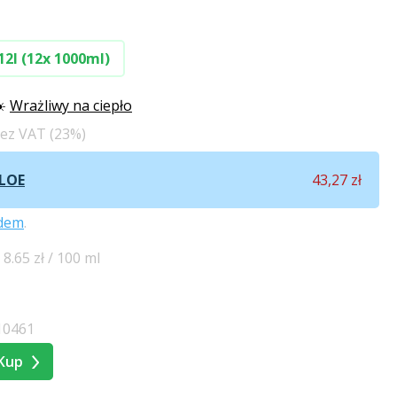
12l (12x 1000ml)
☀️
Wrażliwy na ciepło
bez VAT (23%)
LOE
43,27 zł
odem
.
8.65 zł / 100 ml
10461
Kup