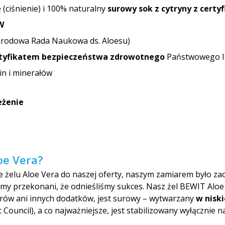
 (ciśnienie) i 100% naturalny
surowy
sok z cytryny z certy
W
rodowa Rada Naukowa ds. Aloesu)
tyfikatem bezpieczeństwa zdrowotnego
Państwowego In
in i minerałów
eżenie
oe Vera?
ie żelu Aloe Vera do naszej oferty, naszym zamiarem było z
eśmy przekonani, że odnieśliśmy sukces. Nasz żel BEWIT Aloe 
orów ani innych dodatków, jest surowy – wytwarzany
w nisk
c Council), a co najważniejsze, jest stabilizowany wyłącznie 