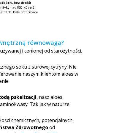
latbách, bez úroků
dnávky nad 850 Kč ve 3
latbách.
Další informace
wewnętrzną równowagą?
 używanej i cenionej od starożytności.
znego soku z surowej cytryny. Nie
ferowanie naszym klientom aloes w
enie.
todą pskalizacji
, nasz aloes
e aminokwasy. Tak jak w naturze.
łości chemicznych, potencjalnych
eństwa Zdrowotnego
od