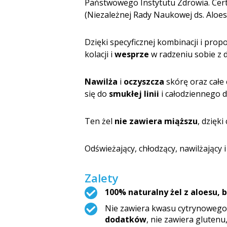
Państwowego Instytutu Zdrowia. Certy
(Niezależnej Rady Naukowej ds. Aloes
Dzięki specyficznej kombinacji i pr
kolacji i
wesprze
w radzeniu sobie z 
Nawilża
i
oczyszcza
skórę oraz całe
się do
smukłej linii
i całodziennego d
Ten żel
nie zawiera miąższu
, dzięk
Odświeżający, chłodzący, nawilżający 
Zalety
100% naturalny żel z aloesu, 
Nie zawiera kwasu cytrynowego
dodatków
, nie zawiera glutenu