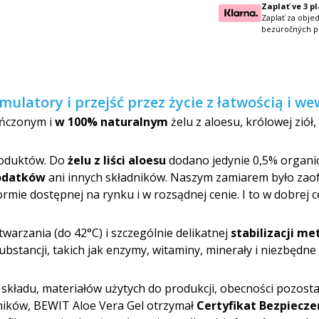
Zaplať ve 3 p
Zaplať za obje
bezúročných p
ulatory i przejść przez życie z łatwością i 
eńczonym i
w 100% naturalnym
żelu z aloesu, królowej ziół,
roduktów. Do
żelu z liści aloesu
dodano jedynie 0,5% organic
dodatków
ani innych składników. Naszym zamiarem było zao
rmie dostępnej na rynku i w rozsądnej cenie. I to w dobrej c
warzania (do 42°C) i szczególnie delikatnej
stabilizacji me
ubstancji, takich jak enzymy, witaminy, minerały i niezbędn
składu, materiałów użytych do produkcji, obecności pozosta
nników, BEWIT Aloe Vera Gel otrzymał
Certyfikat Bezpiecz