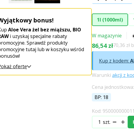
Wyjątkowy bonus!
1l (1000ml)
Kup
Aloe Vera żel bez miąższu, BIO
W magazynie
RAW
i uzyskaj specjalne rabaty
promocyjne. Sprawdź produkty
86,54 zł
70,36 zł 
promocyjne tutaj lub w koszyku wśród
bonusów!
Kup z kodem:
A
Pokaż ofertę
Warunki
akcji z k
Cena jednostkowa: 
BP: 18
Kod: 95000000001
szt.