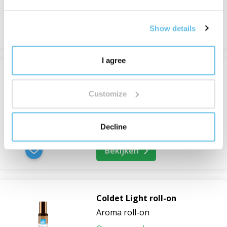
van 1 018 Kč
Show details
Bekijken
I agree
Coffee King
Customize
Koffie
Op voorraad
Decline
636 Kč
Bekijken
Coldet Light roll-on
Aroma roll-on