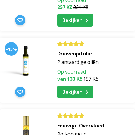
Op voorraad
257 Kč
321 Kč
Bekijken
-15%
Druivenpitolie
Plantaardige oliën
Op voorraad
van 133 Kč
157 Kč
Bekijken
Eeuwige Overvloed
Roll-on geur