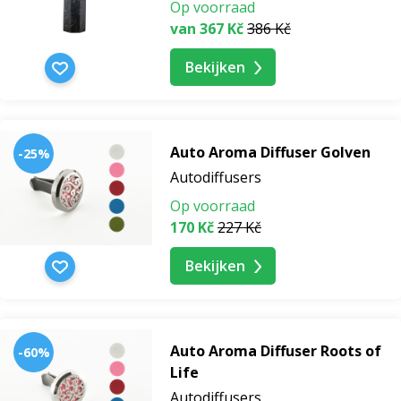
voor het hele gezin, inclusief kinderen.
Op voorraad
van 367 Kč
386 Kč
De categorie Voor welzijn nodigt uit tot vertragen.
Bekijken
Stop, adem in en gun jezelf verzorging die elke dag
schoonheid, rust en innerlijke balans ondersteunt.
Auto Aroma Diffuser Golven
-25%
Autodiffusers
Op voorraad
170 Kč
227 Kč
Bekijken
Auto Aroma Diffuser Roots of
-60%
Life
Autodiffusers