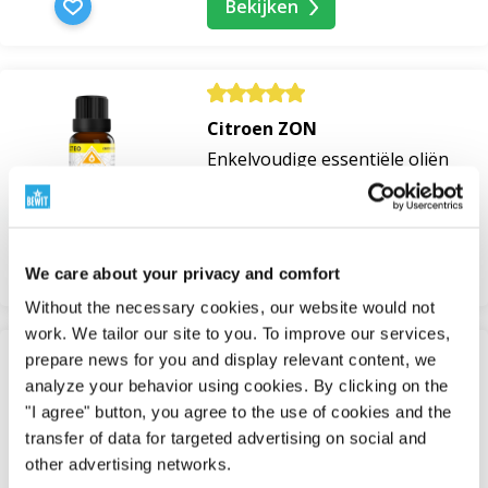
Bekijken
Citroen ZON
Enkelvoudige essentiële oliën
Op voorraad
van 131 Kč
Bekijken
We care about your privacy and comfort
Without the necessary cookies, our website would not
work. We tailor our site to you. To improve our services,
prepare news for you and display relevant content, we
Cleanser
analyze your behavior using cookies. By clicking on the
"I agree" button, you agree to the use of cookies and the
Reiniging en make-up
transfer of data for targeted advertising on social and
verwijderen
other advertising networks.
Op voorraad