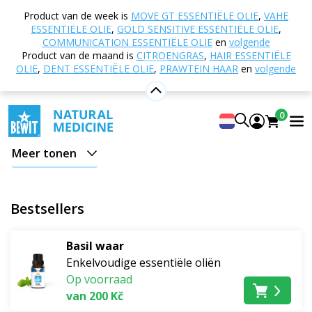
Home
E-shop
Bereid je voor op de zomer
Voor
Product van de week is
MOVE GT ESSENTIËLE OLIE
,
VAHE
het gemak
ESSENTIËLE OLIE
,
GOLD SENSITIVE ESSENTIËLE OLIE
,
COMMUNICATION ESSENTIËLE OLIE
en
volgende
Voor het gemak
Product van de maand is
CITROENGRAS
,
HAIR ESSENTIËLE
OLIE
,
DENT ESSENTIËLE OLIE
,
PRAWTEIN HAAR
en
volgende
Soms is het genoeg om te vertragen, adem te halen,
jezelf een zachte huid-, lichaams- en geestverzorging te
0
gunnen en een klein ritueel te creëren dat je
terugbrengt naar jezelf. In de subcategorie "Voor het
Meer tonen
gemak" vind je natuurlijke hulpmiddelen voor
ontspanning, regeneratie, harmonie en een dagelijks
gevoel van comfort.
Bestsellers
Lichaamsverzorging en ontspanning
Basil waar
Voor een avondritueel na een drukke dag is de
Enkelvoudige essentiële oliën
Shea
Op voorraad
lichaamsboter met lavendel en kamille Lavender Dream
van 200 Kč
BIO
ideaal. De rijke, fluweelzachte verzorging voedt en