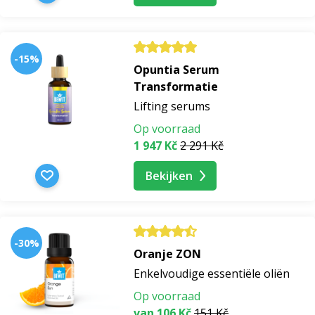
-15%
Opuntia Serum
Transformatie
Lifting serums
Op voorraad
1 947 Kč
2 291 Kč
Bekijken
-30%
Oranje ZON
Enkelvoudige essentiële oliën
Op voorraad
van 106 Kč
151 Kč