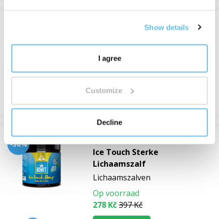
Show details
-75%
Ice Touch Light Lichaamszalf
Lichaamszalven
I agree
Op voorraad
92 Kč
367 Kč
Customize
Bekijken
Decline
-30%
Ice Touch Sterke
Lichaamszalf
Lichaamszalven
Op voorraad
278 Kč
397 Kč