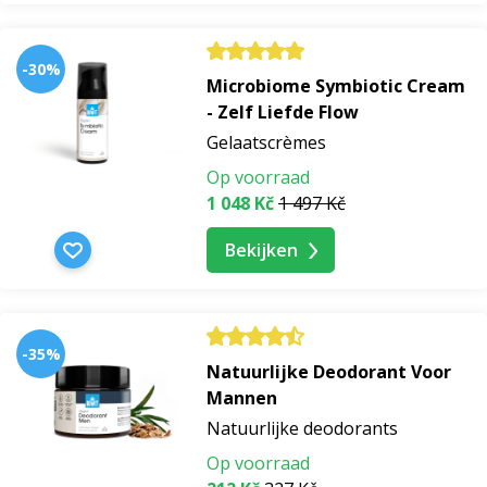
-30%
Microbiome Symbiotic Cream
- Zelf Liefde Flow
Gelaatscrèmes
Op voorraad
1 048 Kč
1 497 Kč
Bekijken
-35%
Natuurlijke Deodorant Voor
Mannen
Natuurlijke deodorants
Op voorraad