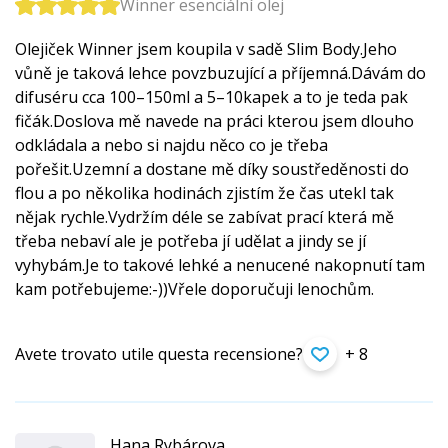
Winner esenciální olej
Olejiček Winner jsem koupila v sadě Slim Body.Jeho
vůně je taková lehce povzbuzující a příjemná.Dávám do
difuséru cca 100–150ml a 5–10kapek a to je teda pak
fičák.Doslova mě navede na práci kterou jsem dlouho
odkládala a nebo si najdu něco co je třeba
pořešit.Uzemní a dostane mě díky soustředěnosti do
flou a po několika hodinách zjistím že čas utekl tak
nějak rychle.Vydržím déle se zabívat prací která mě
třeba nebaví ale je potřeba jí udělat a jindy se jí
vyhybám.Je to takové lehké a nenucené nakopnutí tam
kam potřebujeme:-))Vřele doporučuji lenochům.
Avete trovato utile questa recensione?
+ 8
Hana Rybárova