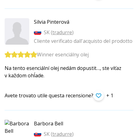
Silvia Pinterová
SK (
tradurre
)
Cliente verificato dall'acquisto del prodotto
Winner esenciálny olej
Na tento esenciální olej nedám dopustit…, ste víťaz
v každom ohĺade.
Avete trovato utile questa recensione?
+ 1
Barbora Bell
SK (
tradurre
)