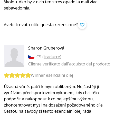
školou. Ako by z nich ten stres opadol a mali viac
sebavedomia.
Avete trovato utile questa recensione?
Sharon Gruberová
CS (
tradurre
)
Cliente verificato dall'acquisto del prodotto
Winner esenciální olej
Úžasná vůně, patří k mým oblíbeným. Nejčastěji ji
využívám před sportovním výkonem, kdy chci tělo
podpořit a nakopnout k co nejlepšímu výkonu,
zkoncentrovat mysl na dosažení požadovaného cíle.
Cestou na závody si tento esenciální olej ráda