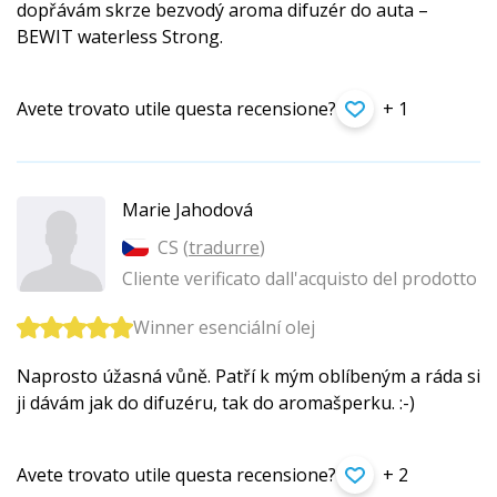
dopřávám skrze bezvodý aroma difuzér do auta –
BEWIT waterless Strong.
Avete trovato utile questa recensione?
+ 1
Marie Jahodová
CS (
tradurre
)
Cliente verificato dall'acquisto del prodotto
Winner esenciální olej
Naprosto úžasná vůně. Patří k mým oblíbeným a ráda si
ji dávám jak do difuzéru, tak do aromašperku. :-)
Avete trovato utile questa recensione?
+ 2