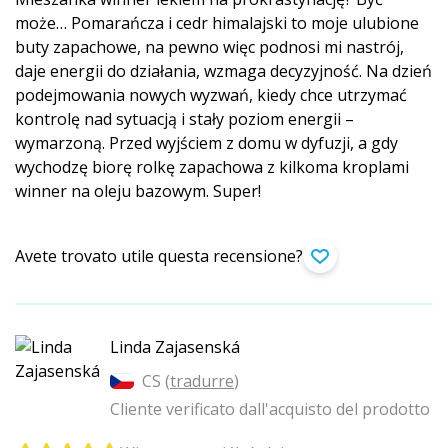
może… Pomarańcza i cedr himalajski to moje ulubione
buty zapachowe, na pewno więc podnosi mi nastrój,
daje energii do działania, wzmaga decyzyjność. Na dzień
podejmowania nowych wyzwań, kiedy chce utrzymać
kontrolę nad sytuacją i stały poziom energii –
wymarzoną. Przed wyjściem z domu w dyfuzji, a gdy
wychodzę biorę rolkę zapachowa z kilkoma kroplami
winner na oleju bazowym. Super!
Avete trovato utile questa recensione?
Linda Zajasenská
CS (
tradurre
)
Cliente verificato dall'acquisto del prodotto