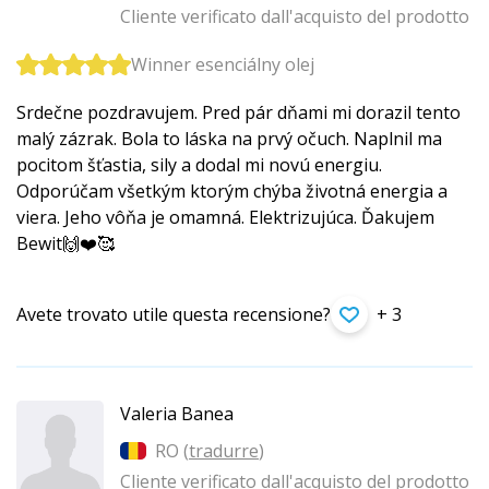
Cliente verificato dall'acquisto del prodotto
Winner esenciálny olej
Srdečne pozdravujem. Pred pár dňami mi dorazil tento
malý zázrak. Bola to láska na prvý očuch. Naplnil ma
pocitom šťastia, sily a dodal mi novú energiu.
Odporúčam všetkým ktorým chýba životná energia a
viera. Jeho vôňa je omamná. Elektrizujúca. Ďakujem
Bewit🙌❤️🥰
Avete trovato utile questa recensione?
+ 3
Valeria Banea
RO (
tradurre
)
Cliente verificato dall'acquisto del prodotto