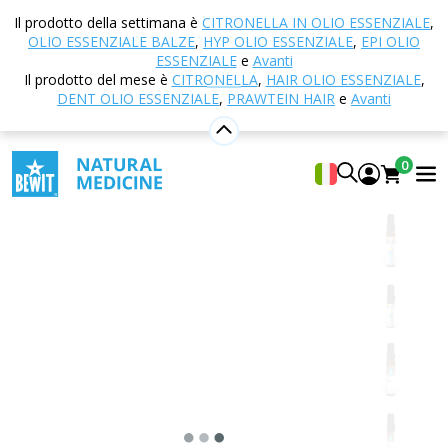
Casa
E-shop
Aromaterapia
Oli essenziali
Il prodotto della settimana è
CITRONELLA IN OLIO ESSENZIALE
,
NULL
Winner olio essenziale
OLIO ESSENZIALE BALZE
,
HYP OLIO ESSENZIALE
,
EPI OLIO
ESSENZIALE
e
Avanti
Il prodotto del mese è
CITRONELLA
,
HAIR OLIO ESSENZIALE
,
DENT OLIO ESSENZIALE
,
PRAWTEIN HAIR
e
Avanti
Winner olio essenziale
Miscela di oli essenziali CTEO® 100% puri e naturali
0
5
Mostra 30 Recensito da
Adatto
a