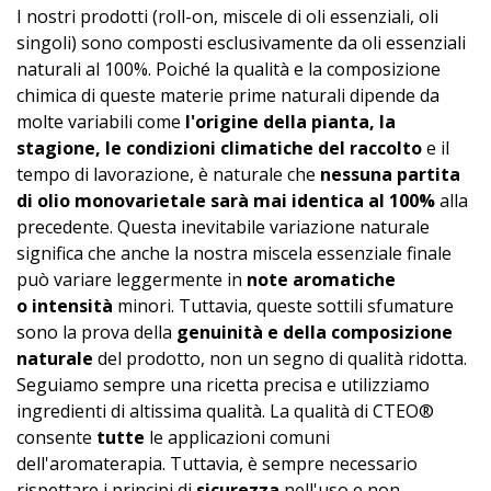
I nostri prodotti (roll-on, miscele di oli essenziali, oli
singoli) sono composti esclusivamente da oli essenziali
naturali al 100%. Poiché la qualità e la composizione
chimica di queste materie prime naturali dipende da
molte variabili come
l'origine della pianta, la
stagione, le condizioni climatiche del raccolto
e il
tempo di lavorazione, è naturale che
nessuna partita
di olio monovarietale sarà mai identica al 100%
alla
precedente. Questa inevitabile variazione naturale
significa che anche la nostra miscela essenziale finale
può variare leggermente in
note aromatiche
o intensità
minori. Tuttavia, queste sottili sfumature
sono la prova della
genuinità e della composizione
naturale
del prodotto, non un segno di qualità ridotta.
Seguiamo sempre una ricetta precisa e utilizziamo
ingredienti di altissima qualità. La qualità di CTEO®
consente
tutte
le applicazioni comuni
dell'aromaterapia. Tuttavia, è sempre necessario
rispettare i principi di
sicurezza
nell'uso e non