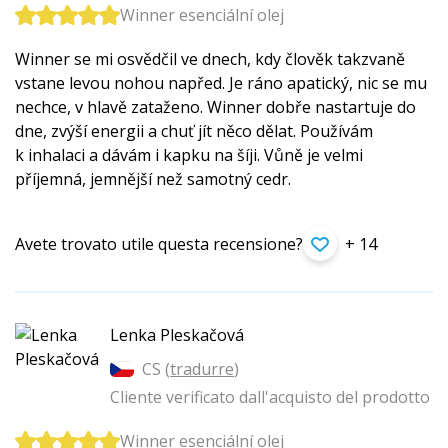
Winner esenciální olej
Winner se mi osvědčil ve dnech, kdy člověk takzvaně
vstane levou nohou napřed. Je ráno apatický, nic se mu
nechce, v hlavě zataženo. Winner dobře nastartuje do
dne, zvýší energii a chuť jít něco dělat. Používám
k inhalaci a dávám i kapku na šíji. Vůně je velmi
příjemná, jemnější než samotný cedr.
Avete trovato utile questa recensione?
+ 14
Lenka Pleskačová
CS (
tradurre
)
Cliente verificato dall'acquisto del prodotto
Winner esenciální olej