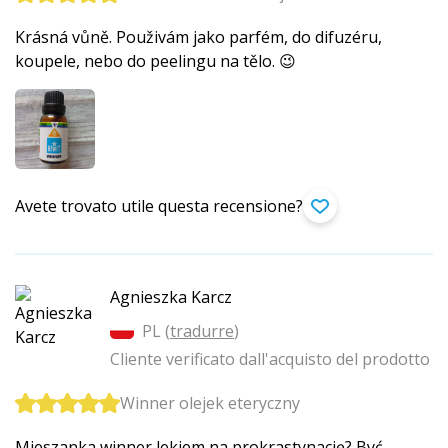
Krásná vůně. Použivám jako parfém, do difuzéru,
koupele, nebo do peelingu na tělo. 😉
Avete trovato utile questa recensione?
Agnieszka Karcz
PL (
tradurre
)
Cliente verificato dall'acquisto del prodotto
Winner olejek eteryczny
Mieszanka winner lekiem na prokrastynację? Być