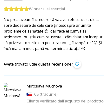
Winner ulei esențial
Nu prea aveam încredere că va avea efect acest ulei…
spre deosebire de cele care țintesc spre anumite
probleme de sănătate 😊, dar face el cumva să
acționeze…nu știu cum reușește …căci chiar am început
să privesc lucrurile din postura unui ,, învingător "😍 Și
încă mai am mult până voi termina sticluța! 🥰
Avete trovato utile questa recensione?
Miroslava Muchová
CS (
tradurre
)
Cliente verificato dall'acquisto del prodotto