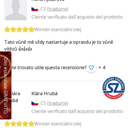
CS (
tradurre
)
Cliente verificato dall'acquisto del prodotto
Winner esenciální olej
Tato vůně mě vždy nastartuje a opravdu je to vůně
vítězů 👍👍👍
Olio essenziale GRATUITO
Avete trovato utile questa recensione?
+ 4
Klára Hrubá
CS (
tradurre
)
Cliente verificato dall'acquisto del prodotto
Winner esenciální olej