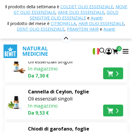
Casa
E-shop
Aromaterapia
Oli essenziali
Oli
Il prodotto della settimana è
COLDET OLIO ESSENZIALE
,
MOVE
essenziali singoli
Natalizio
GT OLIO ESSENZIALE
,
VAHE OLIO ESSENZIALE
,
GOLD
SENSITIVE OLIO ESSENZIALE
e
Avanti
Natalizio
Il prodotto del mese è
CITRONELLA
,
HAIR OLIO ESSENZIALE
,
DENT OLIO ESSENZIALE
,
PRAWTEIN HAIR
e
Avanti
I più venduti
0
Cannella di Ceylon, corteccia
Oli essenziali singoli
In magazzino
Da 7,30 €
Cannella di Ceylon, foglie
Oli essenziali singoli
In magazzino
Da 9,53 €
Chiodi di garofano, foglie