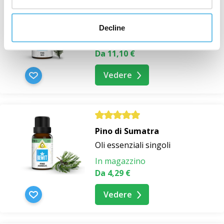
Pino da pinoli
Oli essenziali singoli
Decline
In magazzino
Da 11,10 €
Vedere
Pino di Sumatra
Oli essenziali singoli
In magazzino
Da 4,29 €
Vedere