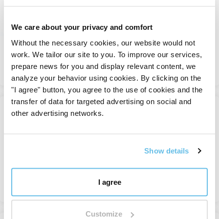
Cassia
Oli essenziali singoli
We care about your privacy and comfort
In magazzino
Without the necessary cookies, our website would not
Da 6,61 €
work. We tailor our site to you. To improve our services,
prepare news for you and display relevant content, we
Vedere
analyze your behavior using cookies. By clicking on the
"I agree" button, you agree to the use of cookies and the
transfer of data for targeted advertising on social and
other advertising networks.
Pino biologico
Oli essenziali singoli
In magazzino
Show details
Da 11,25 €
I agree
Vedere
Customize