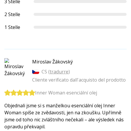
3 Stelle
2 Stelle
1 Stelle
Miroslav Žákovský
CS (
tradurre
)
Cliente verificato dall'acquisto del prodotto
Inner Woman esenciální olej
Objednali jsme si s manželkou esenciální olej Inner
Woman spíše ze zvědavosti, jen na zkoušku. Upřímně
jsme od toho nic zvláštního nečekali – ale výsledek nás
opravdu překvapil.