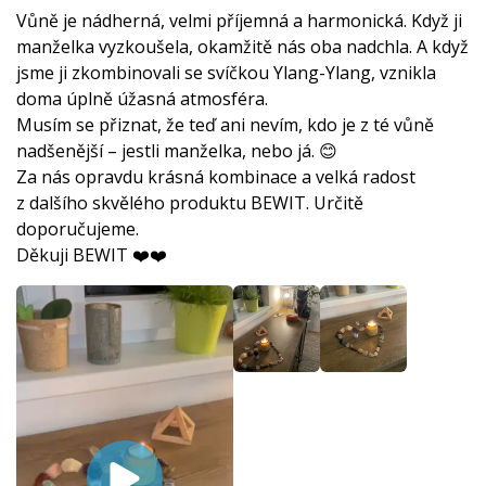
Vůně je nádherná, velmi příjemná a harmonická. Když ji
manželka vyzkoušela, okamžitě nás oba nadchla. A když
jsme ji zkombinovali se svíčkou Ylang-Ylang, vznikla
doma úplně úžasná atmosféra.
Musím se přiznat, že teď ani nevím, kdo je z té vůně
nadšenější – jestli manželka, nebo já. 😊
Za nás opravdu krásná kombinace a velká radost
z dalšího skvělého produktu BEWIT. Určitě
doporučujeme.
Děkuji BEWIT ❤️❤️