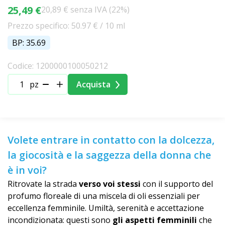
25,49 €
20,89 € senza IVA (22%)
Prezzo specifico: 50.97 € / 10 ml
BP: 35.69
Codice: 1200000100050212
pz
Acquista
Volete entrare in contatto con la dolcezza,
la giocosità e la saggezza della donna che
è in voi?
Ritrovate la strada
verso voi stessi
con il supporto del
profumo floreale di una miscela di oli essenziali per
eccellenza femminile. Umiltà, serenità e accettazione
incondizionata: questi sono
gli aspetti femminili
che