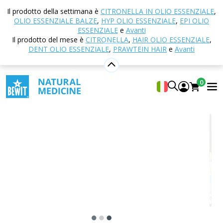
Casa
E-shop
Aromaterapia
Oli essenziali
Il prodotto della settimana è
CITRONELLA IN OLIO ESSENZIALE
,
NULL
Inner Woman
OLIO ESSENZIALE BALZE
,
HYP OLIO ESSENZIALE
,
EPI OLIO
ESSENZIALE
e
Avanti
Il prodotto del mese è
CITRONELLA
,
HAIR OLIO ESSENZIALE
,
DENT OLIO ESSENZIALE
,
PRAWTEIN HAIR
e
Avanti
Inner Woman
Miscela naturale al 100% di oli essenziali CTEO
0
5
Mostra 20 Recensito da
Adatto
a