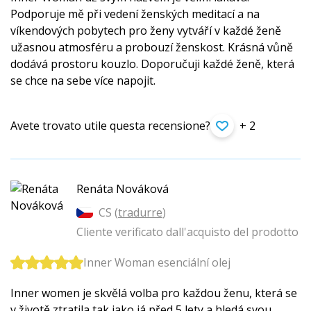
Podporuje mě při vedení ženských meditací a na
víkendových pobytech pro ženy vytváří v každé ženě
užasnou atmosféru a probouzí ženskost. Krásná vůně
dodává prostoru kouzlo. Doporučuji každé ženě, která
se chce na sebe více napojit.
Avete trovato utile questa recensione?
+ 2
Renáta Nováková
CS (
tradurre
)
Cliente verificato dall'acquisto del prodotto
Inner Woman esenciální olej
Inner women je skvělá volba pro každou ženu, která se
v životě ztratila tak jako já před 5 lety a hledá svou