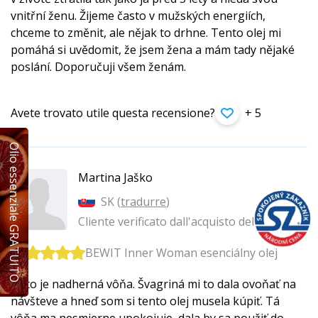
vnitřní ženu. Žijeme často v mužských energiích,
chceme to změnit, ale nějak to drhne. Tento olej mi
pomáhá si uvědomit, že jsem žena a mám tady nějaké
poslání. Doporučuji všem ženám.
Avete trovato utile questa recensione?
+ 5
Olio essenziale GRATUITO
Martina Jaško
SK (
tradurre
)
Cliente verificato dall'acquisto del prodotto
BEWIT Inner Woman esenciálny olej
Toto je nadherná vôňa. Švagriná mi to dala ovoňať na
návšteve a hneď som si tento olej musela kúpiť. Tá