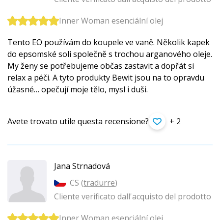
Inner Woman esenciální olej
Tento EO používám do koupele ve vaně. Několik kapek
do epsomské soli společně s trochou arganového oleje.
My ženy se potřebujeme občas zastavit a dopřát si
relax a péči. A tyto produkty Bewit jsou na to opravdu
úžasné… opečují moje tělo, mysl i duši.
Avete trovato utile questa recensione?
+ 2
Jana Strnadová
CS (
tradurre
)
Cliente verificato dall'acquisto del prodotto
Inner Woman esenciální olej