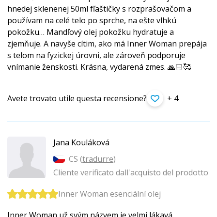
hnedej sklenenej 50ml fľaštičky s rozprašovačom a
používam na celé telo po sprche, na ešte vlhkú
pokožku… Mandľový olej pokožku hydratuje a
zjemňuje. A navyše cítim, ako má Inner Woman prepája
s telom na fyzickej úrovni, ale zároveň podporuje
vnímanie ženskosti. Krásna, vydarená zmes. 🙏🏻🥰
Avete trovato utile questa recensione?
+ 4
Jana Kouláková
CS (
tradurre
)
Cliente verificato dall'acquisto del prodotto
Inner Woman esenciální olej
Inner Woman už svým názvem je velmi lákavá.