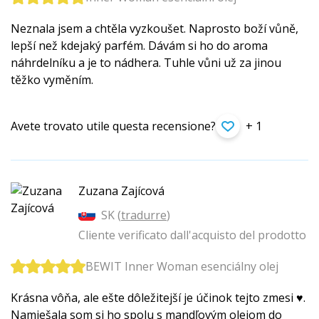
Neznala jsem a chtěla vyzkoušet. Naprosto boží vůně,
lepší než kdejaký parfém. Dávám si ho do aroma
náhrdelníku a je to nádhera. Tuhle vůni už za jinou
těžko vyměním.
Avete trovato utile questa recensione?
+ 1
Zuzana Zajícová
SK (
tradurre
)
Cliente verificato dall'acquisto del prodotto
BEWIT Inner Woman esenciálny olej
Krásna vôňa, ale ešte dôležitejší je účinok tejto zmesi ♥️.
Namiešala som si ho spolu s mandľovým olejom do