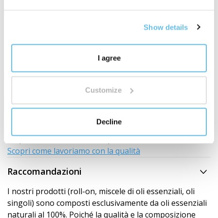
Show details
Sviluppo e laboratori interni
La qualità è sotto il nostro controllo
I agree
BEWIT non è solo un marchio sull'etichetta. Siamo un
produttore con il nostro sviluppo, produzione,
Customize
laboratori, magazzini e spedizioni.
Sviluppiamo, testiamo e controlliamo i prodotti dalla
selezione delle materie prime al prodotto finito. Per noi
Decline
la qualità non è uno slogan. È un sistema, una
responsabilità e un lavoro quotidiano.
Scopri come lavoriamo con la qualità
Raccomandazioni
I nostri prodotti (roll-on, miscele di oli essenziali, oli
singoli) sono composti esclusivamente da oli essenziali
naturali al 100%. Poiché la qualità e la composizione