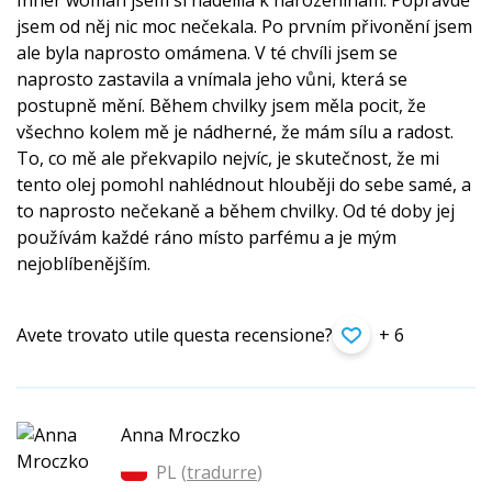
Inner woman jsem si nadělila k narozeninám. Popravdě
jsem od něj nic moc nečekala. Po prvním přivonění jsem
ale byla naprosto omámena. V té chvíli jsem se
naprosto zastavila a vnímala jeho vůni, která se
postupně mění. Během chvilky jsem měla pocit, že
všechno kolem mě je nádherné, že mám sílu a radost.
To, co mě ale překvapilo nejvíc, je skutečnost, že mi
tento olej pomohl nahlédnout hlouběji do sebe samé, a
to naprosto nečekaně a během chvilky. Od té doby jej
používám každé ráno místo parfému a je mým
nejoblíbenějším.
Avete trovato utile questa recensione?
+ 6
Anna Mroczko
PL (
tradurre
)