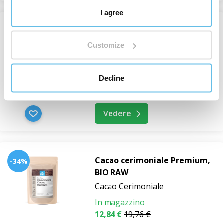
I agree
-30%
Burro di Karité Ylang Vitalità,
Customize
BIO
Burri corpo
Decline
In magazzino
Da 11,37 €
16,24 €
Vedere
Cacao cerimoniale Premium,
-34%
BIO RAW
Cacao Cerimoniale
In magazzino
12,84 €
19,76 €