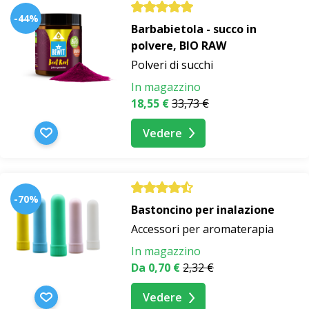
-44%
Barbabietola - succo in
polvere, BIO RAW
Polveri di succhi
In magazzino
18,55 €
33,73 €
Vedere
-70%
Bastoncino per inalazione
Accessori per aromaterapia
In magazzino
Da 0,70 €
2,32 €
Vedere