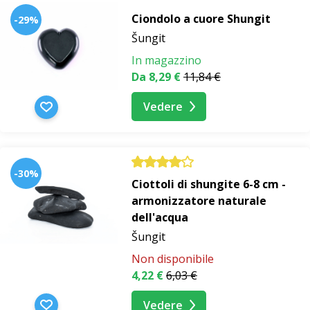
Ciondolo a cuore Shungit
-29%
Šungit
In magazzino
Da 8,29 €
11,84 €
Vedere
-30%
Ciottoli di shungite 6-8 cm -
armonizzatore naturale
dell'acqua
Šungit
Non disponibile
4,22 €
6,03 €
Vedere