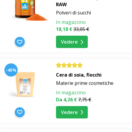
RAW
Polveri di succhi
In magazzino
18,18 €
33,05 €
Vedere
-45%
Cera di soia, fiocchi
Materie prime cosmetiche
In magazzino
Da 4,26 €
7,75 €
Vedere