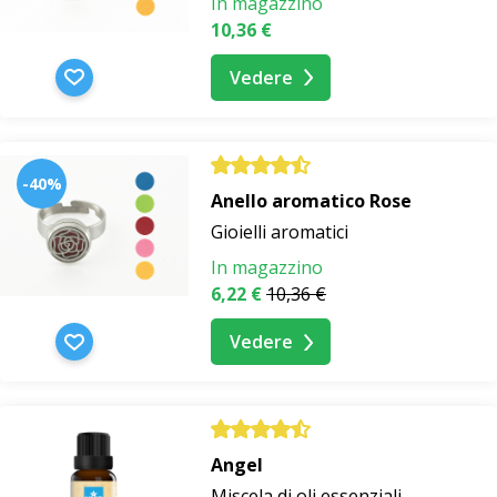
In magazzino
10,36 €
Vedere
-40%
Anello aromatico Rose
Gioielli aromatici
In magazzino
6,22 €
10,36 €
Vedere
Angel
Miscela di oli essenziali