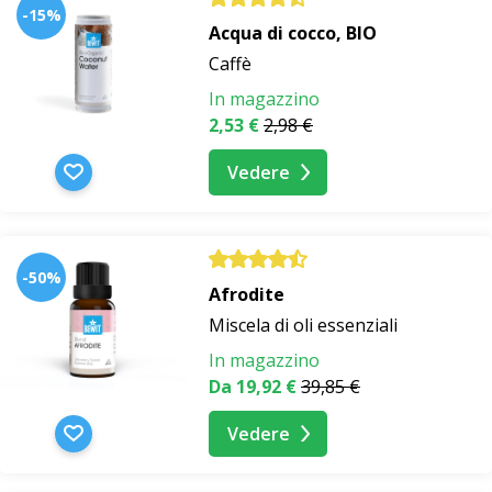
-15%
Acqua di cocco, BIO
Caffè
In magazzino
2,53 €
2,98 €
Vedere
-50%
Afrodite
Miscela di oli essenziali
In magazzino
Da 19,92 €
39,85 €
Vedere