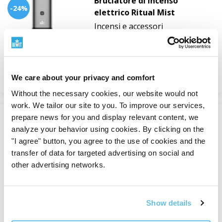
Bruciatore di incenso
-24%
elettrico Ritual Mist
Incensi e accessori
In magazzino
26,22 €
34,95 €
Vedere
We care about your privacy and comfort
Without the necessary cookies, our website would not
work. We tailor our site to you. To improve our services,
prepare news for you and display relevant content, we
-50%
analyze your behavior using cookies. By clicking on the
Burro di Karité Rosa Quattro
"I agree" button, you agree to the use of cookies and the
Rose Rinnovatore BIO
transfer of data for targeted advertising on social and
Burri corpo
other advertising networks.
In magazzino
Da 20,28 €
Show details
Vedere