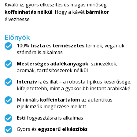
Kiváló íz, gyors elkészítés és magas minőség
koffeinhatás nélkül
. Hogy a kávét
bármikor
élvezhesse.
Előnyök
100%
tiszta
és
természetes
termék, vegánok
számára is alkalmas
Mesterséges adalékanyagok
, színezékek,
aromák, tartósítószerek nél­kül
Intenzív
íz és illat – a robusta tipikus keserűsége,
kifejezettebb, mint a gyakoribb instant arabikáké
Minimális
koffeintartalom
az autentikus
ízjellemzők megőrzése mellett
Esti
fogyasztásra is alkalmas
Gyors és
egyszerű elkészítés