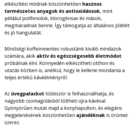
elkészítési módnak köszönhetően
hasznos
természetes anyagok és antioxidánsok
, mint
például polifenolok, klorogénsav és mások,
megmaradnak benne. Így támogatja az általános jólétét
és jó hangulatát.
Minőségi koffeinmentes robustánk kiváló mindazok
számára, akik
aktív és egészségesebb életmódot
próbálnak élni. Könnyedén elkészítheti otthon és
utazás közben is, anélkül, hogy le kellene mondania a
teljes értékű kávéélményről.
Az
üvegpalackot
többször is felhasználhatja, és
nagyobb csomagolásból töltheti újra kávéval.
Gyönyörűen mutat majd a konyhapulton, és elegáns
megjelenésének köszönhetően
ajándéknak
is örömet
szerez.