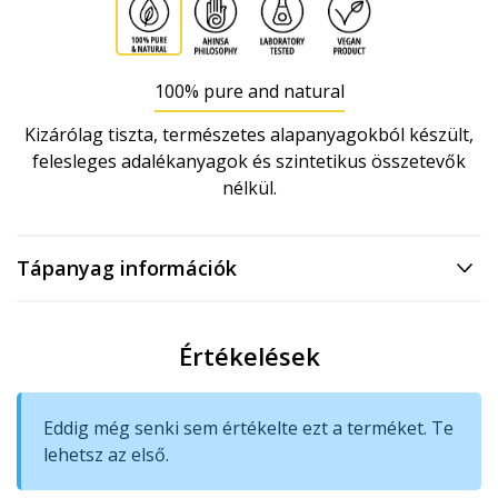
100% pure and natural
Kizárólag tiszta, természetes alapanyagokból készült,
felesleges adalékanyagok és szintetikus összetevők
nélkül.
Tápanyag információk
Értékelések
Eddig még senki sem értékelte ezt a terméket. Te
lehetsz az első.