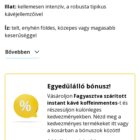
Illat:
kellemesen intenzív, a robusta tipikus
kávéjellemzőivel
Íz:
telt, enyhén földes, közepes vagy magasabb
keserűséggel
Bővebben
Egyedülálló bónusz!
Vásároljon
Fagyasztva szárított
instant kávé koffeinmentes
-t és
részesüljön különleges
kedvezményekben. Nézd meg a
kedvezményes termékeket itt vagy
a kosárban a bónuszok között!