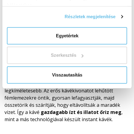
pörköletlen kávébabokból kíméletesen eltávolítják a
hálózatokon.
koffein nagy részét. Leggyakrabban vízzel, szén-
dioxiddal vagy természetes oldószerekkel, amelyek
Részletek megjelenítése
megszabadítják a babokat a koffeintől, de megőrzik
ízprofiljukat és tipikus aromájukat. Csak ezután
Egyetértek
pörkölik, őrlik, és instant kávé esetén tovább
feldolgozzák a kávét.
Szerkesztés
Hogyan készül az instant fagyasztva szárított
kávé?
Visszautasítás
Az instant kávé különböző módszerekkel készül.
A liofilizálás, vagyis a
fagyasztva szárítás
az egyik
legkíméletesebb. Az erős kávékivonatot lehűtött
fémlemezekre öntik, gyorsan lefagyasztják, majd
összetörik és szárítják, hogy eltávolítsák a maradék
vizet. Így a kávé
gazdagabb ízt és illatot őriz meg
,
mint a más technológiával készült instant kávék.