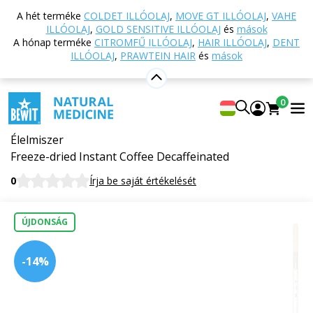
Vissza a főoldalra
Webáruház
Táplálkozás és
A hét terméke
COLDET ILLÓOLAJ
,
MOVE GT ILLÓOLAJ
,
VAHE
étrend-kiegészítők
Kávék
Kávék
Fagyasztva
ILLÓOLAJ
,
GOLD SENSITIVE ILLÓOLAJ
és
mások
szárított instant kávé koffeinmentes
A hónap terméke
CITROMFŰ ILLÓOLAJ
,
HAIR ILLÓOLAJ
,
DENT
ILLÓOLAJ
,
PRAWTEIN HAIR
és
mások
Fagyasztva szárított instant kávé
0
koffeinmentes
Élelmiszer
Freeze-dried Instant Coffee Decaffeinated
0
Írja be saját értékelését
ÚJDONSÁG
-14%