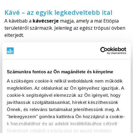
Kávé – az egyik legkedveltebb ital
A kávébab a
kávécserje
magja, amely a mai Etiópia
területéről származik. Jelenleg az egész trópusi övben
elterjedt.
A kávé előállításához leggyakrabban két fajtát
használnak: az
arab kávécserjét
(
Coffea arabica
),
amelyből az arabica kávé származik, és a
robusta
Számunkra fontos az Ön magánélete és kényelme
kávécserjét
(
Coffea canephora
vagy
Coffea robusta
),
amelyből a robusta kávé készül.
A szükséges cookie-k nélkül weboldalunk nem működik
megfelelően. Az oldalunkat az Ön igényeihez igazítjuk. A
Felmérések szerint a kávé a világ második
cookie-k segítségével elemezzük az Ön igényeit, hogy
legelterjedtebb itala, közvetlenül a víz után.
javíthassuk szolgáltatásainkat, híreket készíthessünk
Önnek, és releváns tartalmakat jeleníthessünk meg. A
"beleegyezem" gombra kattintva Ön hozzájárul a cookie-
Hogyan készül a koffeinmentes kávé?
k használatához és az adatok továbbításához célzott
A koffeinmentes kávé úgy készül, hogy a zöld, még
hirdetések céljából a közösségi és egyéb hirdetési