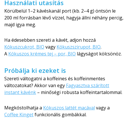
Használati utasítás
Körülbelül 1–2 kávéskanál port (kb. 2–4 g) öntsön le
200 ml forrásban lévő vízzel, hagyja állni néhány percig,
majd igya meg.
Ha édesebben szereti a kávét, adjon hozzá
Kókuszcukrot, BIO
vagy
Kókuszszirupot, BIO
.
A
Kókuszos krémes tej – por, BIO
lágyságot kölcsönöz.
Próbálja ki ezeket is
Szereti váltogatni a koffeines és koffeinmentes
változatokat? Akkor van egy
Fagyasztva szárított
instant kávénk
– minőségi robusta koffeintartalommal.
Megkóstolhatja a
Kókuszos lattét macával
vagy a
Coffee Kinget
funkcionális gombákkal.