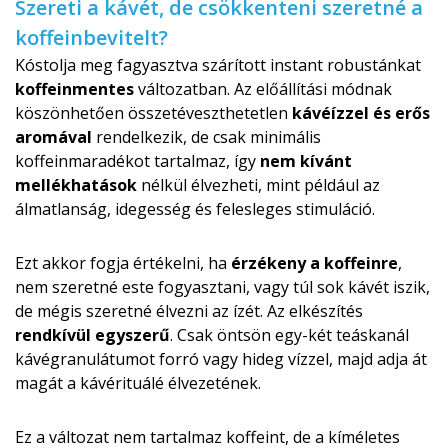
Szereti a kávét, de csökkenteni szeretné a
koffeinbevitelt?
Kóstolja meg fagyasztva szárított instant robustánkat
koffeinmentes
változatban. Az előállítási módnak
köszönhetően összetéveszthe­tetlen
kávéízzel és erős
aromával
rendelkezik, de csak minimális
koffeinmaradékot tartalmaz, így
nem kívánt
mellékhatások
nélkül élvezheti, mint például az
álmatlanság, idegesség és felesleges stimuláció.
Ezt akkor fogja értékelni, ha
érzékeny a koffeinre
,
nem szeretné este fogyasztani, vagy túl sok kávét iszik,
de mégis szeretné élvezni az ízét. Az elkészítés
rendkívül egyszerű
. Csak öntsön egy-két teáskanál
kávégranulátumot forró vagy hideg vízzel, majd adja át
magát a kávérituálé élvezetének.
Ez a változat nem tartalmaz koffeint, de a kíméletes