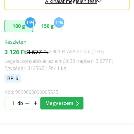
A kínálat megjelenítése
14%
14%
100 g
150 g
Készleten
3 126 Ft
3 677 Ft
2 461 Ft ÁFA nélkül (27%)
Legalacsonyabb ár az elmúlt 30 napban: 3 677 Ft
Egységár: 31256.51 Ft / 1 kg
BP: 6
Kód: 9999000090005535
db
Megveszem