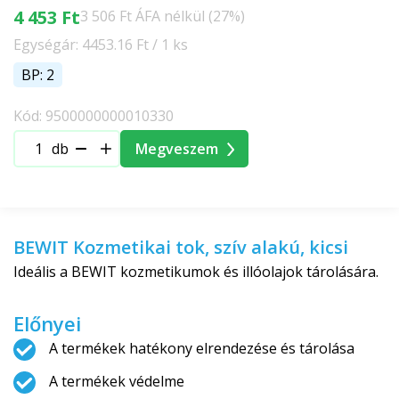
4 453 Ft
3 506 Ft ÁFA nélkül (27%)
Egységár: 4453.16 Ft / 1 ks
BP: 2
Kód: 9500000000010330
db
Megveszem
BEWIT Kozmetikai tok, szív alakú, kicsi
Ideális a BEWIT kozmetikumok és illóolajok tárolására.
Előnyei
A termékek hatékony elrendezése és tárolása
A termékek védelme