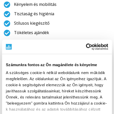
Kényelem és mobilitás
Tisztaság és higiénia
Stílusos kiegészítő
Tökéletes ajándék
Termékleírás
Anyaga (héjfedél) – pamut
Számunkra fontos az Ön magánélete és kényelme
Mérete:
A szükséges cookie-k nélkül weboldalunk nem működik
Hossza 16 cm, szélessége 14 cm, mélysége 6 cm.
megfelelően. Az oldalunkat az Ön igényeihez igazítjuk. A
cookie-k segítségével elemezzük az Ön igényeit, hogy
javíthassuk szolgáltatásainkat, híreket készíthessünk
Önnek, és releváns tartalmakat jeleníthessünk meg. A
Értékelések
"beleegyezem" gombra kattintva Ön hozzájárul a cookie-
k használatához és az adatok továbbításához célzott