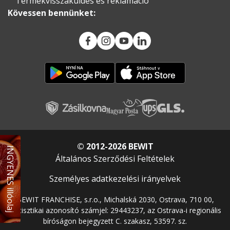
Termékvisszaküldés és reklamáció
Kövessen bennünket:
© 2012-2026 BEWIT
INGYENES illóolaj
Általános Szerződési Feltételek
Személyes adatkezelési irányelvek
BEWIT FRANCHISE, s.r.o., Michalská 2030, Ostrava, 710 00,
statisztikai azonosító számjel: 29443237, az Ostrava-i regionális
bíróságon bejegyzett C. szakasz, 53597. sz.