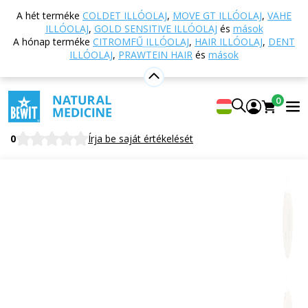
Vissza a főoldalra
Webáruház
Természetes
A hét terméke
COLDET ILLÓOLAJ
,
MOVE GT ILLÓOLAJ
,
VAHE
kozmetikumok
Kozmetikai kiegészítők
Táskák és
ILLÓOLAJ
,
GOLD SENSITIVE ILLÓOLAJ
és
mások
dobozok
Kozmetikai tok, szív alakú, kicsi
A hónap terméke
CITROMFŰ ILLÓOLAJ
,
HAIR ILLÓOLAJ
,
DENT
ILLÓOLAJ
,
PRAWTEIN HAIR
és
mások
Kozmetikai tok, szív alakú, kicsi
0
BEWIT Cosmetic Case Heart Small
0
Írja be saját értékelését