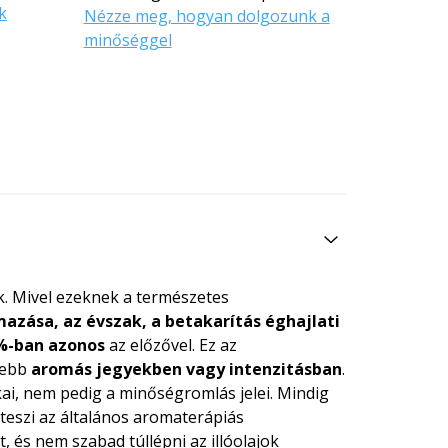
k
Nézze meg, hogyan dolgozunk a
minőséggel
ak. Mivel ezeknek a természetes
azása, az évszak, a betakarítás éghajlati
0%-ban azonos
az előzővel. Ez az
isebb
aromás jegyekben vagy intenzitásban
.
ai, nem pedig a minőségromlás jelei. Mindig
eszi az általános aromaterápiás
t, és nem szabad túllépni az illóolajok