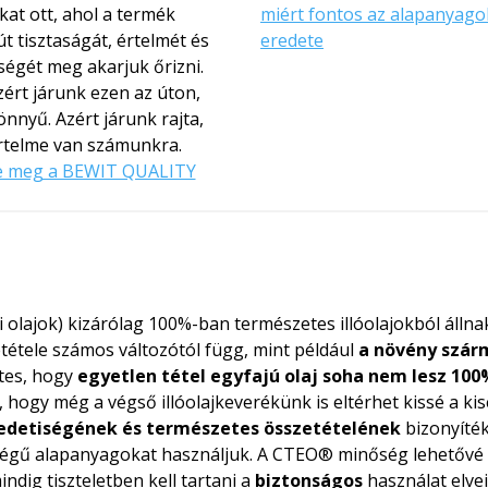
at ott, ahol a termék
miért fontos az alapanyago
t tisztaságát, értelmét és
eredete
ségét meg akarjuk őrizni.
ért járunk ezen az úton,
nnyű. Azért járunk rajta,
rtelme van számunkra.
e meg a BEWIT QUALITY
di olajok) kizárólag 100%-ban természetes illóolajokból álln
étele számos változótól függ, mint például
a növény szárm
etes, hogy
egyetlen tétel egyfajú olaj soha nem lesz 10
i, hogy még a végső illóolajkeverékünk is eltérhet kissé a k
edetiségének és természetes összetételének
bizonyíték
ségű alapanyagokat használjuk. A CTEO® minőség lehetővé t
dig tiszteletben kell tartani a
biztonságos
használat elvei