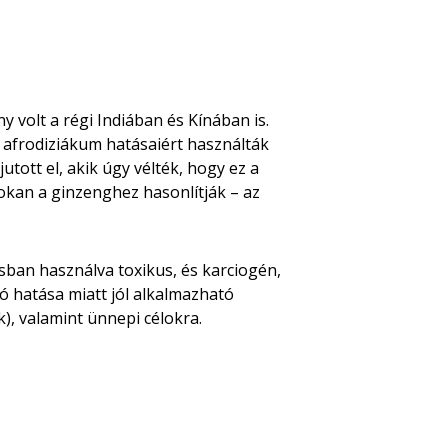
 volt a régi Indiában és Kínában is.
z afrodiziákum hatásaiért használták
tott el, akik úgy vélték, hogy ez a
 Sokan a ginzenghez hasonlítják – az
sban használva toxikus, és karciogén,
ó hatása miatt jól alkalmazható
, valamint ünnepi célokra.