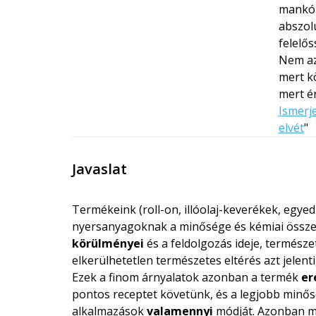
mankók
abszolú
felelős
Nem az
mert kö
mert é
Ismerj
elvét
"
Javaslat
Termékeink (roll-on, illóolaj-keverékek, egye
nyersanyagoknak a minősége és kémiai összet
körülményei
és a feldolgozás ideje, termész
elkerülhetetlen természetes eltérés azt jelent
Ezek a finom árnyalatok azonban a termék
er
pontos receptet követünk, és a legjobb minő
alkalmazások
valamennyi
módját. Azonban min