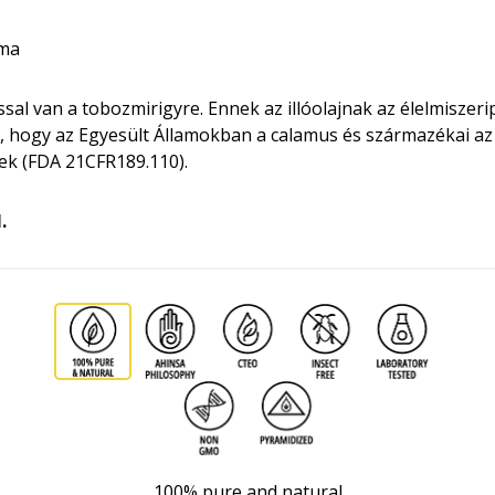
óma
sal van a tobozmirigyre. Ennek az illóolajnak az élelmiszer
ja, hogy az Egyesült Államokban a calamus és származékai az
ek (FDA 21CFR189.110).
.
100% pure and natural