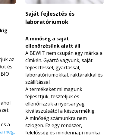
Saját fejlesztés és
laboratóriumok
kig
A minőség a saját
ellenőrzésünk alatt áll
A BEWIT nem csupán egy márka a
tjük az
címkén. Gyártó vagyunk, saját
dot és
fejlesztéssel, gyártással,
 BIO
laboratóriumokkal, raktárakkal és
szállítással.
A termékeket mi magunk
fejlesztjük, teszteljük és
 ahol
ellenőrizzük a nyersanyag
szet
kiválasztásától a késztermékig.
A minőség számunkra nem
 és a
szlogen. Ez egy rendszer,
a meg,
felelősség és mindennapi munka.