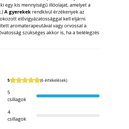
ki egy kis mennyiségű illóolajat, amelyet a
.)
A gyerekek
rendkívül érzékenyek az
kozott elővigyázatossággal kell eljárni.
ített aromaterapeutával vagy orvossal a
 óvatosság szükséges akkor is, ha a belélegzés
5
(6 értékelések)
5
csillagok
4
csillagok