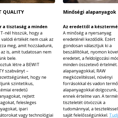
T QUALITY
Minőségi alapanyagok
 a tisztaság a minden
Az eredettől a késztermé
T-nél hisszük, hogy a
A minőség a nyersanyag
 valódi értékét nem csak az
eredeténél kezdődik. Ezért
zza meg, amit hozzáadunk,
gondosan választjuk ki a
az is, amit tudatosan nem
beszállítókat, nyomon köve
nk bele.
eredetet, a feldolgozási mó
hoztuk létre a BEWIT
minden összetevő értelmét.
Y szabványt –
alapanyagokkal, RAW
lezettségünket, hogy ne
megközelítéssel, növényi
junk szintetikus,
forrásokkal és vadon termő
kémiai eredetű
alapanyagokkal dolgozunk,
anyagokat, rejtett
ennek értelme van. A termé
yagokat, felesleges
tiszteletét ötvözzük a
yagokat, ipari
tudománnyal, a teszteléssel
zátorokat vagy technológiai
saját felelősségünkkel.
Tudj