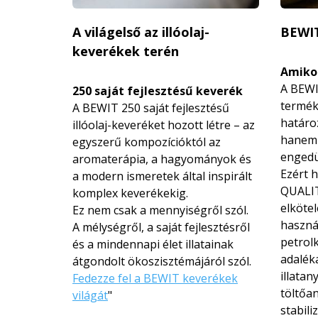
A világelső az illóolaj-
BEWI
keverékek terén
Amikor
A BEWI
250 saját fejlesztésű keverék
termék
A BEWIT 250 saját fejlesztésű
határo
illóolaj-keveréket hozott létre – az
hanem 
egyszerű kompozícióktól az
engedü
aromaterápia, a hagyományok és
Ezért 
a modern ismeretek által inspirált
QUALIT
komplex keverékekig.
elköte
Ez nem csak a mennyiségről szól.
használ
A mélységről, a saját fejlesztésről
petrol
és a mindennapi élet illatainak
adalék
átgondolt ökoszisztémájá­ról szól.
illatan
Fedezze fel a BEWIT keverékek
töltőan
világát
"
stabili