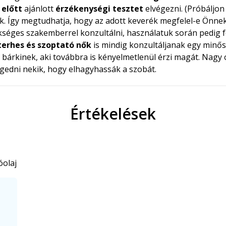
 előtt
ajánlott
érzékenységi tesztet
elvégezni. (Próbáljon 
k. Így megtudhatja, hogy az adott keverék megfelel-e Önnek
kséges szakemberrel konzultálni, használatuk során pedig fo
terhes és szoptató nők
is mindig konzultáljanak egy minős
e bárkinek, aki továbbra is kényelmetlenül érzi magát. Nagy
gedni nekik, hogy elhagyhassák a szobát.
Értékelések
óolaj