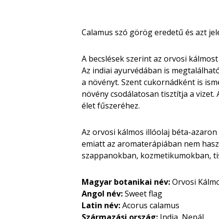
Calamus szó görög eredetű és azt jele
A becslések szerint az orvosi kálmost
Az indiai ayurvédában is megtalálható
a növényt. Szent cukornádként is isme
növény csodálatosan tisztítja a vizet.
élet fűszeréhez.
Az orvosi kálmos illóolaj béta-azaro
emiatt az aromaterápiában nem haszná
szappanokban, kozmetikumokban, tisz
Magyar botanikai név:
Orvosi Kálm
Angol név:
Sweet flag
Latin név:
Acorus calamus
Származási ország:
India, Nepál