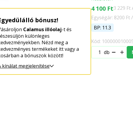
4 100 Ft
3 229 Ft
Egységár: 8200 Ft /
Egyedülálló bónusz!
BP: 11.3
Vásároljon
Calamus illóolaj
-t és
részesüljön különleges
Kód: 10000001000
kedvezményekben. Nézd meg a
kedvezményes termékeket itt vagy a
db
kosárban a bónuszok között!
A kínálat megjelenítése