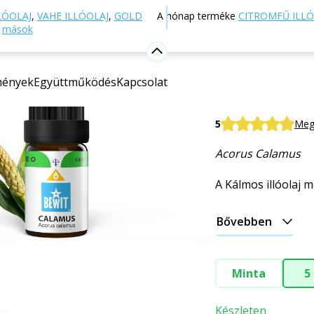
Webáruház
Aromaterápia
Esszenciális olajok
Eg
LÓOLAJ
,
VAHE ILLÓOLAJ
,
GOLD
A hónap terméke
CITROMFŰ ILLÓ
s
mások
Calamus i
mények
Együttműködés
Kapcsolat
100%-os tisztaság
BEWIT Calamus
5
Megj
Acorus Calamus
A Kálmos illóolaj m
Bővebben
Minta
5
Készleten