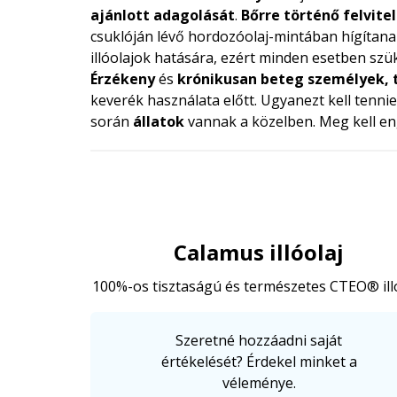
ajánlott adagolását
.
Bőrre történő felvitel
csuklóján lévő hordozóolaj-mintában hígítana
illóolajok hatására, ezért minden esetben szü
Érzékeny
és
krónikusan beteg személyek, 
keverék használata előtt. Ugyanezt kell tenni
során
állatok
vannak a közelben. Meg kell en
Calamus illóolaj
100%-os tisztaságú és természetes CTEO® ill
Szeretné hozzáadni saját
értékelését? Érdekel minket a
véleménye.