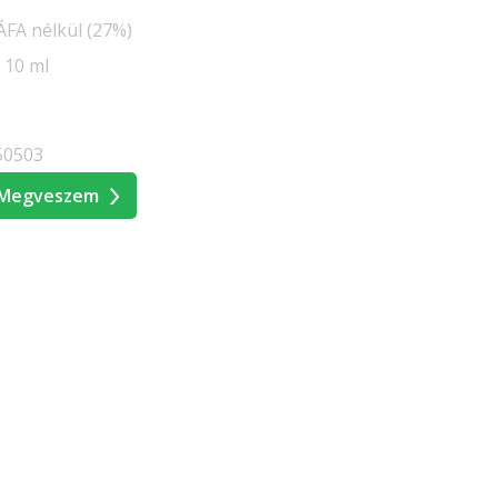
 ÁFA nélkül (27%)
 10 ml
50503
Megveszem