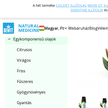
Vissza a főoldalra
A hét terméke
COLDET ILLÓOLAJ
,
MOVE GT IL
Kategória kiválasztása
SENSITIVE ILLÓOLAJ
é
Egykomponensű olajok
Magyar, Ft
Webáruház
Blog
Véle
Egykomponensű olajok
Citrusos
Virágos
Friss
Fűszeres
Gyógynövényes
Gyantás