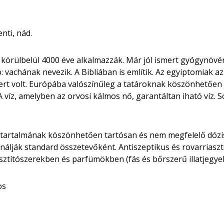
nti, nád.
 körülbelül 4000 éve alkalmazzák. Már jól ismert gyógynövény
: vachának nevezik. A Bibliában is említik. Az egyiptomiak a
rt volt. Európába valószínűleg a tatároknak köszönhetően ju
 A víz, amelyben az orvosi kálmos nő, garantáltan iható víz.
n tartalmának köszönhetően tartósan és nem megfelelő dózi
lják standard összetevőként. Antiszeptikus és rovarriaszt
títószerekben és parfümökben (fás és bőrszerű illatjegyek)
os