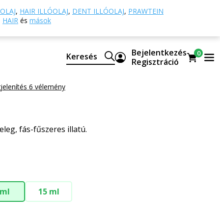
ykomponensű olajok
Calamus illóolaj
OLAJ
,
HAIR ILLÓOLAJ
,
DENT ILLÓOLAJ
,
PRAWTEIN
HAIR
és
mások
llóolaj
Bejelentkezés
0
Keresés
ú és természetes CTEO® illóolaj
Regisztráció
elenítés 6 vélemény
eleg, fás-fűszeres illatú.
 ml
15 ml