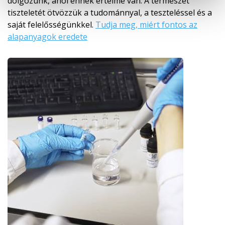
dolgozunk, ahol ennek értelme van. A természet
tiszteletét ötvözzük a tudománnyal, a teszteléssel és a
saját felelősségünkkel.
Tudja meg, miért fontos az
alapanyagok eredete