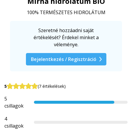
Mirha hidrolátum BIO
100% TERMÉSZETES HIDROLÁTUM
Szeretné hozzáadni saját
értékelését? Érdekel minket a
véleménye.
Bejelentkezés / Regisztráció
5
(7 értékelések)
5
csillagok
4
csillagok