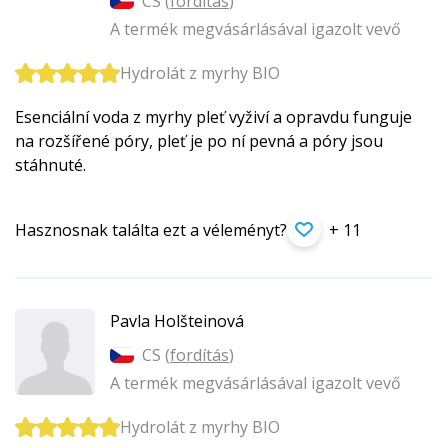
CS (
fordítás
)
A termék megvásárlásával igazolt vevő
Hydrolát z myrhy BIO
Esenciální voda z myrhy pleť vyživí a opravdu funguje
na rozšířené póry, pleť je po ní pevná a póry jsou
stáhnuté.
Hasznosnak találta ezt a véleményt?
+ 11
Pavla Holšteinová
CS (
fordítás
)
A termék megvásárlásával igazolt vevő
Hydrolát z myrhy BIO