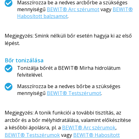
Masszírozza be a nedves arcbőrbe a szükséges
mennyiségű
BEWIT® Arc szérumot
vagy
BEWIT®
Habosított balzsamot
.
Megjegyzés: Smink nélküli bőr esetén hagyja ki az első
lépést.
Bőr tonizálása
Tonizálja bőrét a BEWIT® Mirha hidrolátum
felvitelével.
Masszírozza be a nedves bőrbe a szükséges
mennyiségű
BEWIT® Testszérumot
.
Megjegyzés: A tonik funkciói a további tisztítás, az
arcbőr és a bőr mélyhidratálása, valamint előkészítése
a későbbi ápolásra, pl. a
BEWIT® Arc szérumok
,
BEWIT® Testszérumok
vagy
BEWIT® Habosított