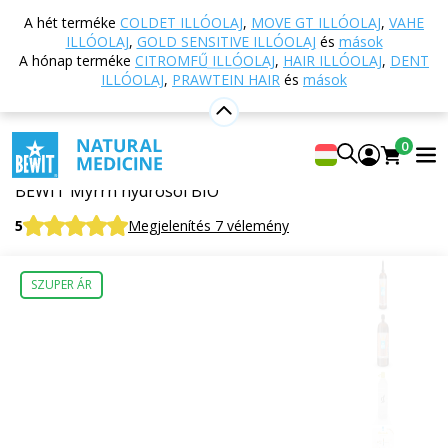
Vissza a főoldalra
Webáruház
Természetes
A hét terméke
COLDET ILLÓOLAJ
,
MOVE GT ILLÓOLAJ
,
VAHE
kozmetikumok
Kozmetikai hidrolátumok
Mirha
ILLÓOLAJ
,
GOLD SENSITIVE ILLÓOLAJ
és
mások
hidrolátum BIO
A hónap terméke
CITROMFŰ ILLÓOLAJ
,
HAIR ILLÓOLAJ
,
DENT
ILLÓOLAJ
,
PRAWTEIN HAIR
és
mások
Mirha hidrolátum BIO
0
100% TERMÉSZETES HIDROLÁTUM
BEWIT Myrrh hydrosol BIO
5
Megjelenítés 7 vélemény
SZUPER ÁR