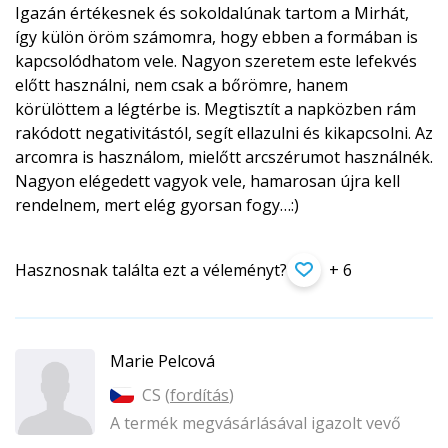
Igazán értékesnek és sokoldalúnak tartom a Mirhát,
így külön öröm számomra, hogy ebben a formában is
kapcsolódhatom vele. Nagyon szeretem este lefekvés
előtt használni, nem csak a bőrömre, hanem
körülöttem a légtérbe is. Megtisztít a napközben rám
rakódott negativitástól, segít ellazulni és kikapcsolni. Az
arcomra is használom, mielőtt arcszérumot használnék.
Nagyon elégedett vagyok vele, hamarosan újra kell
rendelnem, mert elég gyorsan fogy…:)
Hasznosnak találta ezt a véleményt?
+ 6
Marie Pelcová
CS (
fordítás
)
A termék megvásárlásával igazolt vevő