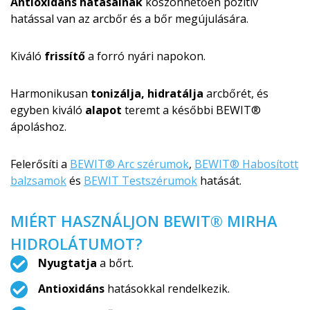
Antioxidáns hatásainak
köszönhetően pozitív
hatással van az arcbőr és a bőr megújulására.
Kiváló
frissítő
a forró nyári napokon.
Harmonikusan
tonizálja, hidratálja
arcbőrét, és
egyben kiváló
alapot
teremt a későbbi BEWIT®
ápoláshoz.
Felerősíti a
BEWIT® Arc szérumok
,
BEWIT® Habosított
balzsamok
és
BEWIT Testszérumok
hatását.
MIÉRT HASZNÁLJON BEWIT® MIRHA
HIDROLÁTUMOT?
Nyugtatja
a bőrt.
Antioxidáns
hatásokkal rendelkezik.