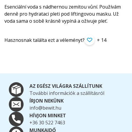
Esenciální voda s nádhernou zemitou vůní. Používám
denně pro hydrataci pleti pod liftingovou masku. Už
voda sama o sobě krásně vypíná a oživuje pleť.
Hasznosnak találta ezt a véleményt?
+ 14
AZ EGÉSZ VILÁGRA SZÁLLÍTUNK
További információk a szállításról
ÍRJON NEKÜNK
info@bewit.hu
HÍVJON MINKET
+36 30 522 7463
MUNKAIDŐ