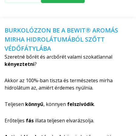
BURKOLÓZZON BE A BEWIT® AROMÁS
MIRHA HIDROLÁTUMÁBÓL SZŐTT
VÉDŐFÁTYLÁBA
Szeretné bőrét és arcbőrét valami szokatlannal
kényeztetni
?
Akkor az 100%-ban tiszta és természetes mirha
hidrolátum az, amiért érdemes nyúlnia.
Teljesen
könnyű
, könnyen
felszívódik
.
Erőteljes
fás
illata teljesen elvarázsolja.