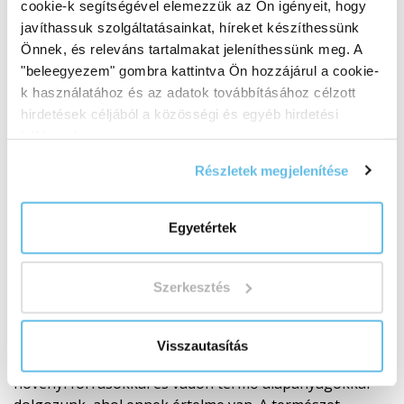
cookie-k segítségével elemezzük az Ön igényeit, hogy
javíthassuk szolgáltatásainkat, híreket készíthessünk
Önnek, és releváns tartalmakat jeleníthessünk meg. A
"beleegyezem" gombra kattintva Ön hozzájárul a cookie-
k használatához és az adatok továbbításához célzott
hirdetések céljából a közösségi és egyéb hirdetési
hálózatokon.
Részletek megjelenítése
Minőségi alapanyagok
Egyetértek
Az eredettől a késztermékig
A minőség a
Szerkesztés
nyersanyag eredeténél kezdődik. Ezért gondosan
választjuk ki a beszállítókat, nyomon követjük az
eredetet, a feldolgozási módot és minden összetevő
Visszautasítás
értelmét. BIO alapanyagokkal, RAW megközelítéssel,
növényi forrásokkal és vadon termő alapanyagokkal