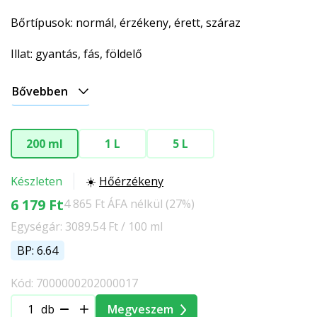
Bőrtípusok: normál, érzékeny, érett, száraz
Illat: gyantás, fás, földelő
Bővebben
200 ml
1 L
5 L
Készleten
☀️
Hőérzékeny
6 179 Ft
4 865 Ft ÁFA nélkül (27%)
Egységár: 3089.54 Ft / 100 ml
BP: 6.64
Kód: 7000000202000017
db
Megveszem