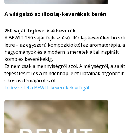
A világelső az illóolaj-keverékek terén
250 saját fejlesztésű keverék
A BEWIT 250 saját fejlesztésű illóolaj-keveréket hozott
létre – az egyszerű kompozícióktól az aromaterápia, a
hagyományok és a modern ismeretek által inspirált
komplex keverékekig.
Ez nem csak a mennyiségről szól. A mélységről, a saját
fejlesztésről és a mindennapi élet illatainak átgondolt
ökoszisztémájá­ról szól.
Fedezze fel a BEWIT keverékek világát
"