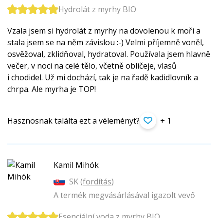
Hydrolát z myrhy BIO
Vzala jsem si hydrolát z myrhy na dovolenou k moři a
stala jsem se na něm závislou :-) Velmi příjemně voněl,
osvěžoval, zklidňoval, hydratoval. Používala jsem hlavně
večer, v noci na celé tělo, včetně obličeje, vlasů
i chodidel. Už mi dochází, tak je na řadě kadidlovník a
chrpa. Ale myrha je TOP!
Hasznosnak találta ezt a véleményt?
+ 1
Kamil Mihók
SK (
fordítás
)
A termék megvásárlásával igazolt vevő
Esenciální voda z myrhy BIO