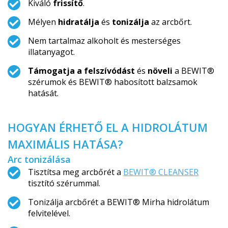
Kiváló
frissítő
.
Mélyen
hidratálja
és
tonizálja
az arcbőrt.
Nem tartalmaz alkoholt és mesterséges
illatanyagot.
Támogatja a felszívódást
és
növeli
a BEWIT®
szérumok és BEWIT® habosított balzsamok
hatását.
HOGYAN ÉRHETŐ EL A HIDROLÁTUM
MAXIMÁLIS HATÁSA?
Arc tonizálása
Tisztítsa meg arcbőrét a
BEWIT® CLEANSER
tisztító szérummal.
Tonizálja arcbőrét a BEWIT® Mirha hidrolátum
felvitelével.