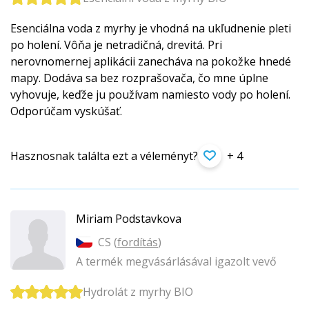
Esenciálna voda z myrhy je vhodná na ukľudnenie pleti
po holení. Vôňa je netradičná, drevitá. Pri
nerovnomernej aplikácii zanecháva na pokožke hnedé
mapy. Dodáva sa bez rozprašovača, čo mne úplne
vyhovuje, keďže ju používam namiesto vody po holení.
Odporúčam vyskúšať.
Hasznosnak találta ezt a véleményt?
+ 4
Miriam Podstavkova
CS (
fordítás
)
A termék megvásárlásával igazolt vevő
Hydrolát z myrhy BIO