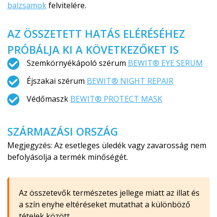
balzsamok
felvitelére.
AZ ÖSSZETETT HATÁS ELÉRÉSÉHEZ
PRÓBÁLJA KI A KÖVETKEZŐKET IS
Szemkörnyékápoló szérum
BEWIT® EYE SERUM
Éjszakai szérum
BEWIT® NIGHT REPAIR
Védőmaszk
BEWIT® PROTECT MASK
SZÁRMAZÁSI ORSZÁG
Megjegyzés: Az esetleges üledék vagy zavarosság nem
befolyásolja a termék minőségét.
Az összetevők természetes jellege miatt az illat és
a szín enyhe eltéréseket mutathat a különböző
tételek között.