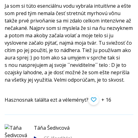
Ja som si túto esenciálnu vodu vybrala intuitívne a ešte
som pred tým nemala česť stretnút myrhovú vônu
takže prvé privoňanie sa mi zdalo celkom intenzívne až
nečakané. Najprv som si myslela že si na ňu nezvyknem
a potom ma akoby začala volať a moje telo si ju
vyslovene začalo pýtať, najmä moja tvár. Tu sviežosť čo
cítim po jej použití, je to nádhera. Tiež ju používam ako
aura sprej :) po tom ako sa umyjem v sprche tak si
s nou nasprejujem aj svoje ´´neviditelne´´ telo : D je to
ozajsky lahodne, a je dosť možné že som ešte neprišla
na všetky jej využitia. Velmi odporúčam, je to skvost.
Hasznosnak találta ezt a véleményt?
+ 16
Táňa Šedivcová