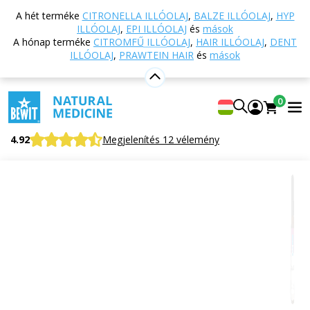
Vissza a főoldalra
Webáruház
Aromaterápia
A hét terméke
CITRONELLA ILLÓOLAJ
,
BALZE ILLÓOLAJ
,
HYP
Esszenciális olajok
Esszenciális olaj keverékek
ILLÓOLAJ
,
EPI ILLÓOLAJ
és
mások
Motivation illóolaj
A hónap terméke
CITROMFŰ ILLÓOLAJ
,
HAIR ILLÓOLAJ
,
DENT
ILLÓOLAJ
,
PRAWTEIN HAIR
és
mások
Motivation illóolaj
0
100% tiszta és természetes CTEO® illóolaj keverék
4.92
Megjelenítés 12 vélemény
Alkalmas
erre