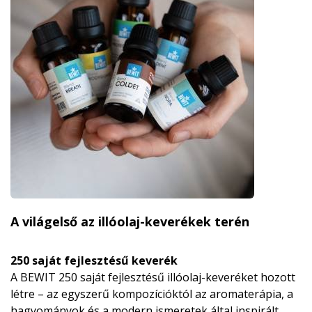
A világelső az illóolaj-keverékek terén
250 saját fejlesztésű keverék
A BEWIT 250 saját fejlesztésű illóolaj-keveréket hozott
létre – az egyszerű kompozícióktól az aromaterápia, a
hagyományok és a modern ismeretek által inspirált