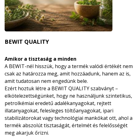
BEWIT QUALITY
Amikor a tisztaság a minden
A BEWIT-nél hisszük, hogy a termék valódi értékét nem
csak az határozza meg, amit hozzáadunk, hanem az is,
amit tudatosan nem engedünk bele.
Ezért hoztuk létre a BEWIT QUALITY szabványt –
elkötelezettségünket, hogy ne használjunk szintetikus,
petrolkémiai eredetű adalékanyagokat, rejtett
illatanyagokat, felesleges töltőanyagokat, ipari
stabilizátorokat vagy technológiai mankókat ott, ahol a
termék abszolút tisztaságát, értelmét és felelősségét
meg akarjuk őrizni.