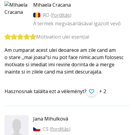
Mihaela Cracana
RO (
fordítás
)
A termék megvásárlásával igazolt vevő
Motivation ulei esențial
Am cumparat acest ulei deoarece am zile cand am
o stare ,,mai joasa"si nu pot face nimic.acum folosesc
motivate si imediat imi revine dorinta de a merge
inainte si in zilele cand ma simt descurajata.
Hasznosnak találta ezt a véleményt?
+ 2
Jana Mihulková
CS (
fordítás
)