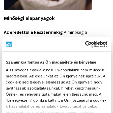
Minőségi alapanyagok
Az eredettől a késztermékig
A minőség a
nyersanyag eredeténél kezdődik. Ezért gondosan
választjuk ki a beszállítókat, nyomon követjük az
eredetet, a feldolgozási módot és minden összetevő
értelmét. BIO alapanyagokkal, RAW megközelítéssel,
növényi forrásokkal és vadon termő alapanyagokkal
Számunkra fontos az Ön magánélete és kényelme
dolgozunk, ahol ennek értelme van. A természet
A szükséges cookie-k nélkül weboldalunk nem működik
tiszteletét ötvözzük a tudománnyal, a teszteléssel és a
megfelelően. Az oldalunkat az Ön igényeihez igazítjuk. A
saját felelősségünkkel.
Tudja meg, miért fontos az
cookie-k segítségével elemezzük az Ön igényeit, hogy
alapanyagok eredete
javíthassuk szolgáltatásainkat, híreket készíthessünk
Önnek, és releváns tartalmakat jeleníthessünk meg. A
"beleegyezem" gombra kattintva Ön hozzájárul a cookie-
k használatához és az adatok továbbításához célzott
hirdetések céljából a közösségi és egyéb hirdetési