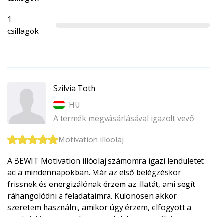
1
csillagok
Szilvia Toth
HU
A termék megvásárlásával igazolt vevő
Motivation illóolaj
A BEWIT Motivation illóolaj számomra igazi lendületet
ad a mindennapokban. Már az első belégzéskor
frissnek és energizálónak érzem az illatát, ami segít
ráhangolódni a feladataimra. Különösen akkor
szeretem használni, amikor úgy érzem, elfogyott a