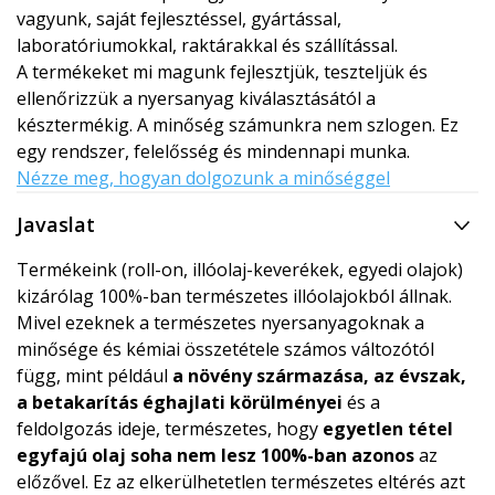
vagyunk, saját fejlesztéssel, gyártással,
laboratóriumokkal, raktárakkal és szállítással.
A termékeket mi magunk fejlesztjük, teszteljük és
ellenőrizzük a nyersanyag kiválasztásától a
késztermékig. A minőség számunkra nem szlogen. Ez
egy rendszer, felelősség és mindennapi munka.
Nézze meg, hogyan dolgozunk a minőséggel
Javaslat
Termékeink (roll-on, illóolaj-keverékek, egyedi olajok)
kizárólag 100%-ban természetes illóolajokból állnak.
Mivel ezeknek a természetes nyersanyagoknak a
minősége és kémiai összetétele számos változótól
függ, mint például
a növény származása, az évszak,
a betakarítás éghajlati körülményei
és a
feldolgozás ideje, természetes, hogy
egyetlen tétel
egyfajú olaj soha nem lesz 100%-ban azonos
az
előzővel. Ez az elkerülhetetlen természetes eltérés azt