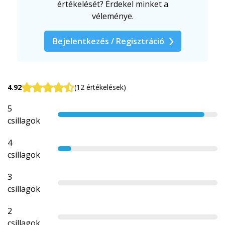
értékelését? Érdekel minket a
véleménye.
Bejelentkezés / Regisztráció
4.92
(12 értékelések)
5
csillagok
4
csillagok
3
csillagok
2
csillagok