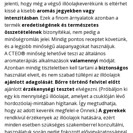
jelenti, hogy még a végső illóolajkeverékünk is eltérhet
kissé a kisebb
aromás jegyekben vagy
intenzitásban
. Ezek a finom árnyalatok azonban a
termék
eredetiségének és természetes
összetételének
bizonyítékai, nem pedig a
minőségromlás jelei. Mindig pontos receptet követünk,
és a legjobb minőségű alapanyagokat használjuk.
A CTEO® minőség lehetővé teszi az általános
aromaterápiás alkalmazások
valamennyi
módját.
Azonban mindig tiszteletben kell tartani a
biztonságos
használat elveit, és nem szabad túllépni az illóolajok
ajánlott adagolását
.
Bőrre történő felvitel előtt
ajánlott
érzékenységi tesztet
elvégezni. (Próbáljon ki
egy kis mennyiségű illóolajat, amelyet a csuklóján lévő
hordozóolaj-mintában hígítanak. Így megtudhatja,
hogy az adott keverék megfelel-e Önnek.)
A gyerekek
rendkívül érzékenyek az illóolajok hatására, ezért
minden esetben szükséges szakemberrel konzultálni,
használatuk során pedig fokozott elővigyázatossággal