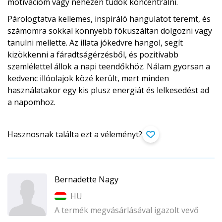
motivációm vagy nehezen tudok koncentrálni.
Párologtatva kellemes, inspiráló hangulatot teremt, és
számomra sokkal könnyebb fókuszáltan dolgozni vagy
tanulni mellette. Az illata jókedvre hangol, segít
kizökkenni a fáradtságérzésből, és pozitívabb
szemlélettel állok a napi teendőkhöz. Nálam gyorsan a
kedvenc illóolajok közé került, mert minden
használatakor egy kis plusz energiát és lelkesedést ad
a napomhoz.
Hasznosnak találta ezt a véleményt?
Bernadette Nagy
HU
A termék megvásárlásával igazolt vevő