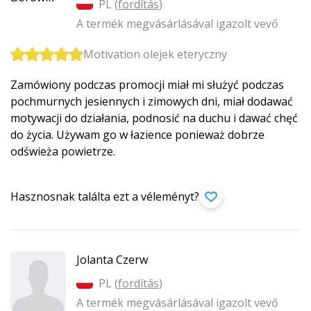
PL (
fordítás
)
A termék megvásárlásával igazolt vevő
Motivation olejek eteryczny
Zamówiony podczas promocji miał mi służyć podczas
pochmurnych jesiennych i zimowych dni, miał dodawać
motywacji do działania, podnosić na duchu i dawać chęć
do życia. Używam go w łazience ponieważ dobrze
odświeża powietrze.
Hasznosnak találta ezt a véleményt?
Jolanta Czerw
PL (
fordítás
)
A termék megvásárlásával igazolt vevő