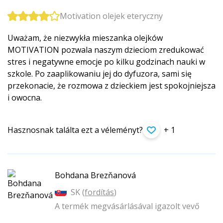
Motivation olejek eteryczny
Uważam, że niezwykła mieszanka olejków
MOTIVATION pozwala naszym dzieciom zredukować
stres i negatywne emocje po kilku godzinach nauki w
szkole. Po zaaplikowaniu jej do dyfuzora, sami się
przekonacie, że rozmowa z dzieckiem jest spokojniejsza
i owocna.
Hasznosnak találta ezt a véleményt?
+ 1
Bohdana Brezňanová
SK (
fordítás
)
A termék megvásárlásával igazolt vevő