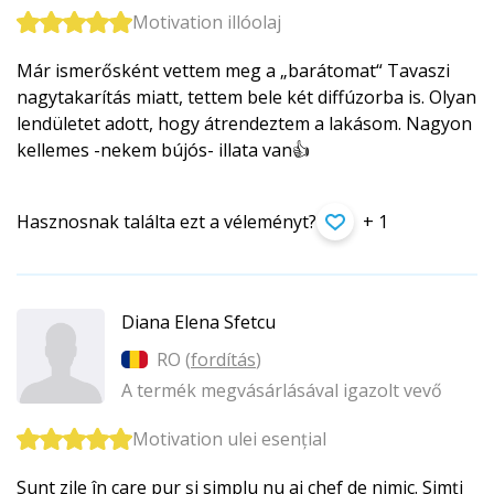
Motivation illóolaj
Már ismerősként vettem meg a „barátomat“ Tavaszi
nagytakarítás miatt, tettem bele két diffúzorba is. Olyan
lendületet adott, hogy átrendeztem a lakásom. Nagyon
kellemes -nekem bújós- illata van👍
Hasznosnak találta ezt a véleményt?
+ 1
Diana Elena Sfetcu
RO (
fordítás
)
A termék megvásárlásával igazolt vevő
Motivation ulei esențial
Sunt zile în care pur și simplu nu ai chef de nimic. Simți