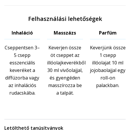
Felhasználási lehetőségek
Inhaláció
Masszázs
Parfüm
Cseppentsen 3–
Keverjen össze
Keverjünk össze
5 csepp
öt cseppet az
1 csepp
esszenciális
illóolajkeverékből
illóolajat 10 ml
keveréket a
30 ml vivőolajjal,
jojobaolajjal egy
diffúzorba vagy
és gyengéden
roll-on
az inhalációs
masszírozza be
palackban.
rudacskába.
a talpát.
Letölthető tanúsítványok