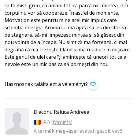
că te miști greu, că amâni tot, că parcă nici mintea, nici
corpul nu vor să coopereze. În astfel de momente,
Motivation este pentru mine acel mic impuls care
schimbă energia. Aroma lui mă ajută să ies din starea
de stagnare, să-mi limpezesc mintea și să găsesc din
nou voința de a începe. Nu simt că mă forțează, ci mai
degrabă că mă trezește blând și mă readuce în mișcare.
Este genul de ulei care îți amintește că uneori tot ce ai
nevoie este un mic pas ca să pornești din nou.
Hasznosnak találta ezt a véleményt?
Diaconu Raluca Andreea
RO (
fordítás
)
A termék megvásárlásával igazolt vevő