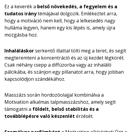
Ez a keverék a
belső növekedés, a fegyelem és a
tudatos irány
témájával dolgozik. Emlékeztet arra,
hogy a motiváció nem kell, hogy a lelkesedés nagy
hulláma legyen, hanem egy kis lépés is, amely újra
mozgásba hoz.
Inhaláláskor
serkentő illattal tölti meg a teret, és segít
megteremteni a koncentráció és az új kezdet légkörét.
Csak néhány csepp a diffúzorba vagy az inhaláló
pálcikába, és szánjon egy pillanatot arra, hogy jobban
kapcsolódjon szándékához.
Masszázs során hordozóolajjal kombinálva a
Motivation alkalmas talpmasszázshoz, amely segít
támogatni a
földelt, belső stabilitás és a
továbblépésre való készenlét
érzését.