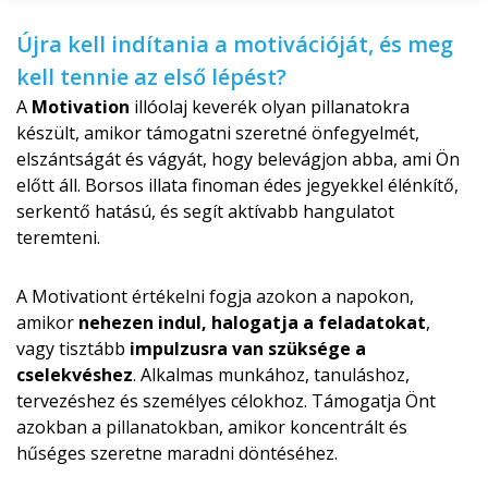
Újra kell indítania a motivációját, és meg
kell tennie az első lépést?
A
Motivation
illóolaj keverék olyan pillanatokra
készült, amikor támogatni szeretné önfegyelmét,
elszántságát és vágyát, hogy belevágjon abba, ami Ön
előtt áll. Borsos illata finoman édes jegyekkel élénkítő,
serkentő hatású, és segít aktívabb hangulatot
teremteni.
A Motivationt értékelni fogja azokon a napokon,
amikor
nehezen indul, halogatja a feladatokat
,
vagy tisztább
impulzusra van szüksége a
cselekvéshez
. Alkalmas munkához, tanuláshoz,
tervezéshez és személyes célokhoz. Támogatja Önt
azokban a pillanatokban, amikor koncentrált és
hűséges szeretne maradni döntéséhez.