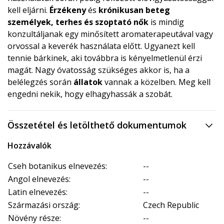
kell eljárni.
Érzékeny
és
krónikusan beteg
személyek, terhes és szoptató nők
is mindig
konzultáljanak egy minősített aromaterapeutával vagy
orvossal a keverék használata előtt. Ugyanezt kell
tennie bárkinek, aki továbbra is kényelmetlenül érzi
magát. Nagy óvatosság szükséges akkor is, ha a
belélegzés során
állatok
vannak a közelben. Meg kell
engedni nekik, hogy elhagyhassák a szobát.
Összetétel és letölthető dokumentumok
Hozzávalók
Cseh botanikus elnevezés:
--
Angol elnevezés:
--
Latin elnevezés:
--
Származási ország:
Czech Republic
Növény része:
--