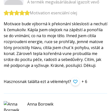
A termék megvásárlásával igazolt vevő
Motivation esenciální olej
Motivace bude výborná k překonání skleslosti a nechutí
k čemukoliv. Kápla jsem olejicek na zápěstí a ponořila
se do vnímání, co na to moje tělo. Ihned jsem cítila
rozproudeni energie, ruce se prohřály, jemné matove
tóny procistily hlavu, cítila jsem chuť k pohybu, vstát a
konat. Zároveň tepla kořeněná vune probudila me
srdce do pocitu péče, radosti a sebedůvěry. Cítím, jak
mě podporuje a vyživuje. Krásné, posilující. Děkuji.
Hasznosnak találta ezt a véleményt?
+ 6
Anna Borowik