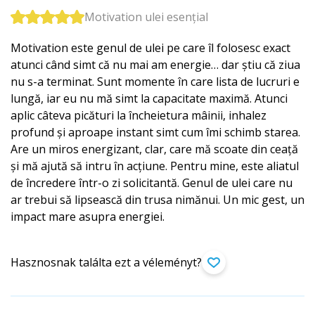
Motivation ulei esențial
Motivation este genul de ulei pe care îl folosesc exact
atunci când simt că nu mai am energie… dar știu că ziua
nu s-a terminat. Sunt momente în care lista de lucruri e
lungă, iar eu nu mă simt la capacitate maximă. Atunci
aplic câteva picături la încheietura mâinii, inhalez
profund și aproape instant simt cum îmi schimb starea.
Are un miros energizant, clar, care mă scoate din ceață
și mă ajută să intru în acțiune. Pentru mine, este aliatul
de încredere într-o zi solicitantă. Genul de ulei care nu
ar trebui să lipsească din trusa nimănui. Un mic gest, un
impact mare asupra energiei.
Hasznosnak találta ezt a véleményt?