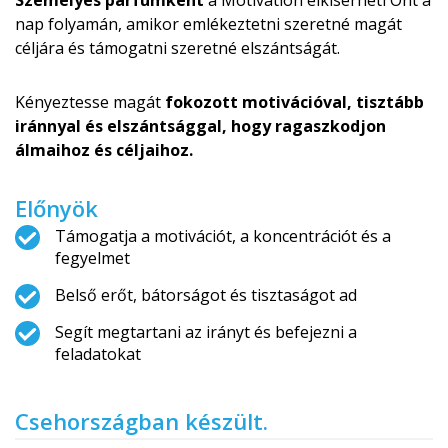
Személyes parfümként
a Motivation elkísérheti Önt a
nap folyamán, amikor emlékeztetni szeretné magát
céljára és támogatni szeretné elszántságát.
Kényeztesse magát
fokozott motivációval, tisztább
iránnyal és elszántsággal, hogy ragaszkodjon
álmaihoz és céljaihoz.
Előnyök
Támogatja a motivációt, a koncentrációt és a
fegyelmet
Belső erőt, bátorságot és tisztaságot ad
Segít megtartani az irányt és befejezni a
feladatokat
Csehországban készült.