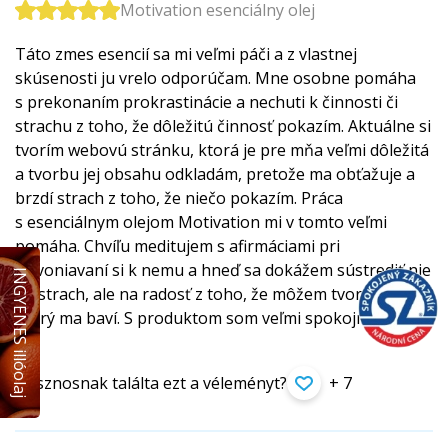
Motivation esenciálny olej
Táto zmes esencií sa mi veľmi páči a z vlastnej
skúsenosti ju vrelo odporúčam. Mne osobne pomáha
s prekonaním prokrastinácie a nechuti k činnosti či
strachu z toho, že dôležitú činnosť pokazím. Aktuálne si
tvorím webovú stránku, ktorá je pre mňa veľmi dôležitá
a tvorbu jej obsahu odkladám, pretože ma obťažuje a
brzdí strach z toho, že niečo pokazím. Práca
s esenciálnym olejom Motivation mi v tomto veľmi
pomáha. Chvíľu meditujem s afirmáciami pri
privoniavaní si k nemu a hneď sa dokážem sústrediť nie
INGYENES illóolaj
na strach, ale na radosť z toho, že môžem tvoriť obsah,
ktorý ma baví. S produktom som veľmi spokojná. ♥
Hasznosnak találta ezt a véleményt?
+ 7