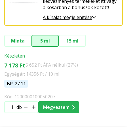
kedvezményes termékeket itt vagy
a kosárban a bónuszok között!
A kínálat megjelenítése
Minta
5 ml
15 ml
Készleten
7 178 Ft
5 652 Ft ÁFA nélkül (27%)
Egységár: 14356 Ft / 10 ml
BP: 27.11
Kód: 1200000100050207
db
Megveszem