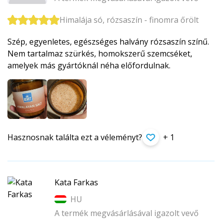
Himalája só, rózsaszín - finomra őrölt
Szép, egyenletes, egészséges halvány rózsaszín színű.
Nem tartalmaz szürkés, homokszerű szemcséket,
amelyek más gyártóknál néha előfordulnak.
Hasznosnak találta ezt a véleményt?
+ 1
Kata Farkas
HU
A termék megvásárlásával igazolt vevő