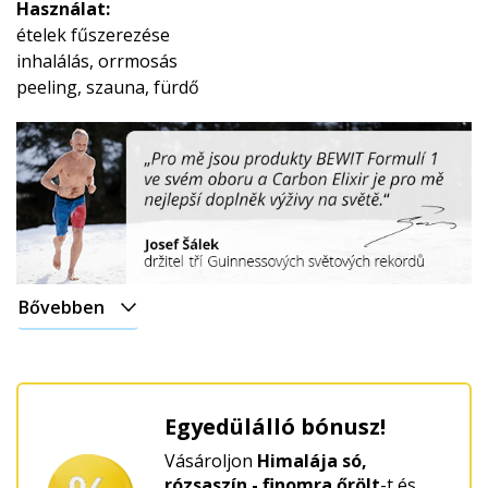
Használat:
ételek fűszerezése
inhalálás, orrmosás
peeling, szauna, fürdő
Bővebben
Egyedülálló bónusz!
Vásároljon
Himalája só,
rózsaszín - finomra őrölt
-t és