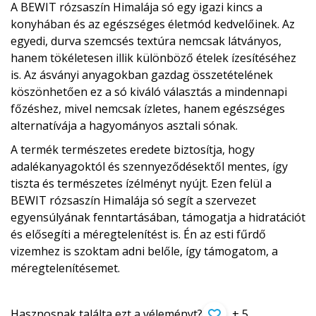
A BEWIT rózsaszín Himalája só egy igazi kincs a
konyhában és az egészséges életmód kedvelőinek. Az
egyedi, durva szemcsés textúra nemcsak látványos,
hanem tökéletesen illik különböző ételek ízesítéséhez
is. Az ásványi anyagokban gazdag összetételének
köszönhetően ez a só kiváló választás a mindennapi
főzéshez, mivel nemcsak ízletes, hanem egészséges
alternatívája a hagyományos asztali sónak.
A termék természetes eredete biztosítja, hogy
adalékanyagoktól és szennyeződésektől mentes, így
tiszta és természetes ízélményt nyújt. Ezen felül a
BEWIT rózsaszín Himalája só segít a szervezet
egyensúlyának fenntartásában, támogatja a hidratációt
és elősegíti a méregtelenítést is. Én az esti fűrdő
vizemhez is szoktam adni belőle, így támogatom, a
méregtelenítésemet.
Hasznosnak találta ezt a véleményt?
+ 5