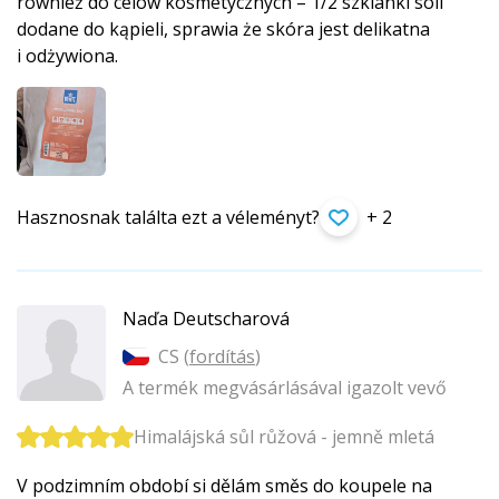
również do celów kosmetycznych – 1/2 szklanki soli
dodane do kąpieli, sprawia że skóra jest delikatna
i odżywiona.
Hasznosnak találta ezt a véleményt?
+ 2
Naďa Deutscharová
CS (
fordítás
)
A termék megvásárlásával igazolt vevő
Himalájská sůl růžová - jemně mletá
V podzimním období si dělám směs do koupele na