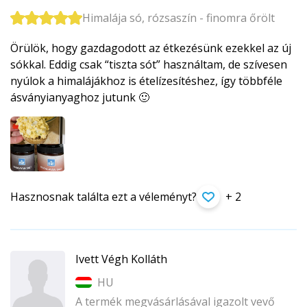
Himalája só, rózsaszín - finomra őrölt
Örülök, hogy gazdagodott az étkezésünk ezekkel az új
sókkal. Eddig csak “tiszta sót” használtam, de szívesen
nyúlok a himalájákhoz is ételízesítéshez, így többféle
ásványianyaghoz jutunk 🙂
Hasznosnak találta ezt a véleményt?
+ 2
Ivett Végh Kolláth
HU
A termék megvásárlásával igazolt vevő