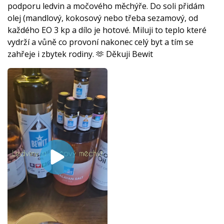
podporu ledvin a močového měchýře. Do soli přidám
olej (mandlový, kokosový nebo třeba sezamový, od
každého EO 3 kp a dílo je hotové. Miluji to teplo které
vydrží a vůně co provoní nakonec celý byt a tím se
zahřeje i zbytek rodiny. 🫶 Děkuji Bewit