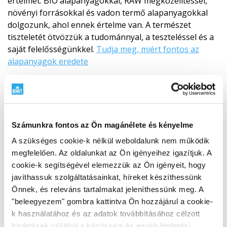
értelmét. BIO alapanyagokkal, RAW megközelítéssel,
növényi forrásokkal és vadon termő alapanyagokkal
dolgozunk, ahol ennek értelme van. A természet
tiszteletét ötvözzük a tudománnyal, a teszteléssel és a
saját felelősségünkkel.
Tudja meg, miért fontos az
alapanyagok eredete
Számunkra fontos az Ön magánélete és kényelme
A szükséges cookie-k nélkül weboldalunk nem működik
megfelelően. Az oldalunkat az Ön igényeihez igazítjuk. A
cookie-k segítségével elemezzük az Ön igényeit, hogy
javíthassuk szolgáltatásainkat, híreket készíthessünk
Önnek, és releváns tartalmakat jeleníthessünk meg. A
"beleegyezem" gombra kattintva Ön hozzájárul a cookie-
k használatához és az adatok továbbításához célzott
hirdetések céljából a közösségi és egyéb hirdetési