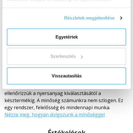
hálózatokon.
Részletek megjelenítése
Egyetértek
Saját fejlesztés és laboratóriumok
Szerkesztés
A minőség a saját ellenőrzésünk alatt áll
A BEWIT nem csupán egy márka a címkén. Gyártó
vagyunk, saját fejlesztéssel, gyártással,
Visszautasítás
laboratóriumokkal, raktárakkal és szállítással.
A termékeket mi magunk fejlesztjük, teszteljük és
ellenőrizzük a nyersanyag kiválasztásától a
késztermékig. A minőség számunkra nem szlogen. Ez
egy rendszer, felelősség és mindennapi munka.
Nézze meg, hogyan dolgozunk a minőséggel
Értékelések