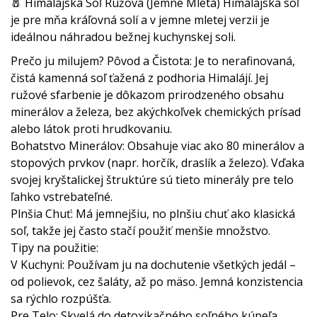
🧂 Himalájska Soľ Ružová (Jemne Mletá) Himalájska soľ
je pre mňa kráľovná solí a v jemne mletej verzii je
ideálnou náhradou bežnej kuchynskej soli.
Prečo ju milujem? Pôvod a Čistota: Je to nerafinovaná,
čistá kamenná soľ ťažená z podhoria Himalájí. Jej
ružové sfarbenie je dôkazom prirodzeného obsahu
minerálov a železa, bez akýchkoľvek chemických prísad
alebo látok proti hrudkovaniu.
Bohatstvo Minerálov: Obsahuje viac ako 80 minerálov a
stopových prvkov (napr. horčík, draslík a železo). Vďaka
svojej kryštalickej štruktúre sú tieto minerály pre telo
ľahko vstrebateľné.
Plnšia Chuť: Má jemnejšiu, no plnšiu chuť ako klasická
soľ, takže jej často stačí použiť menšie množstvo.
Tipy na použitie:
V Kuchyni: Používam ju na dochutenie všetkých jedál –
od polievok, cez šaláty, až po mäso. Jemná konzistencia
sa rýchlo rozpúšťa.
Pre Telo: Skvelá do detoxikačného soľného kúpeľa