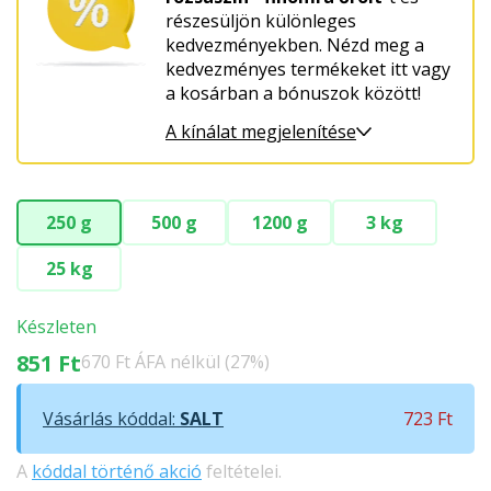
részesüljön különleges
kedvezményekben. Nézd meg a
kedvezményes termékeket itt vagy
a kosárban a bónuszok között!
A kínálat megjelenítése
250 g
500 g
1200 g
3 kg
25 kg
Készleten
851 Ft
670 Ft ÁFA nélkül (27%)
Vásárlás kóddal:
SALT
723 Ft
A
kóddal történő akció
feltételei.