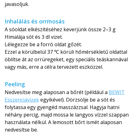
javasoljuk.
Inhalálás és orrmosás
A sóoldat elkészítéséhez keverjünk össze 2–3 g
Himalája sót és 3 dl vizet.
Lélegezze be a forró oldat gőzét.
Ezzel a körülbelül 37 ℃ körüli hőmérsékletű oldattal
öblítse át az orrüregeket, egy speciális teáskannával
vagy más, erre a célra tervezett eszközzel.
Peeling
Nedvesítse meg alaposan a bőrét (például a
BEWIT
Esszenciavizek
egyikével). Dörzsölje be a sót és
folytassa egy gyengéd masszázzsal. Hagyja hatni
néhány percig, majd mossa le langyos vízzel szappan
használata nélkül. A lemosott bőrt ismét alaposan
nedvesítse be.