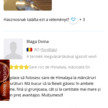
Hasznosnak találta ezt a véleményt?
+ 3
Blaga Doina
RO (
fordítás
)
A termék megvásárlásával igazolt vevő
Sare roz de Himalaia, măcinată fin
INGYENES illóolaj
Imi place să folosesc sare de Himalaya la mâncăruri
șimurături. Mă bucur că la Bewit găsesc în ambele
forme, fină și grunjoasa, cât și la cantitate mai mare și
la un preț avantajos. Mulțumesc!!