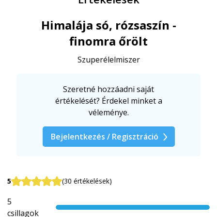
Himalája só, rózsaszín -
finomra őrölt
Szuperélelmiszer
Szeretné hozzáadni saját
értékelését? Érdekel minket a
véleménye.
Bejelentkezés / Regisztráció
5
(30 értékelések)
5
csillagok