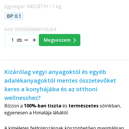
Egységár: 3402.87 Ft / 1 kg
BP: 0.1
Kód: 9500000000110264
db
Megveszem
Kizárólag vegyi anyagoktól és egyéb
adalékanyagoktól mentes összetevőket
keres a konyhájába és az otthoni
wellnesshez?
Bízzon a
100%-ban tiszta
és
természetes
sóinkban,
egyenesen a Himalája lábától.
A kíméletes feldolgozásnak köszönhetően maximálisan