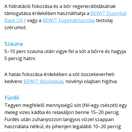
A hidratáció fokozása és a bőr regenerálódásának
támogatása érdekében használhatja a
BEWIT Essential
Base Oil-t
vagy a
BEWIT Fügekaktuszolaj
testolaj
szérumot.
Szauna
5–10 perc szauna után vigye fel a sót a bőrre és hagyja
5 percig hatni.
A hatás fokozása érdekében a sót összekeverheti
kedvenc
BEWIT illóolajával
, növényi olajban hígítva.
Fürdő
Tegyen megfelelő mennyiségű sót (fél-egy csészét) egy
meleg vizes kádba és relaxáljon benne 15–20 percig.
Fürdés után zuhanyozzon langyos vízzel szappan
használata nélkül, és pihenjen legalább 10–20 percig