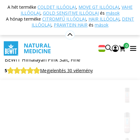
Vissza a főoldalra
Webáruház
Táplálkozás és
A hét terméke
COLDET ILLÓOLAJ
,
MOVE GT ILLÓOLAJ
,
VAHE
étrend-kiegészítők
Élelmiszerek
Édesítőszerek és
ILLÓOLAJ
,
GOLD SENSITIVE ILLÓOLAJ
és
mások
ízesítők
Himalája só, rózsaszín - finomra őrölt
A hónap terméke
CITROMFŰ ILLÓOLAJ
,
HAIR ILLÓOLAJ
,
DENT
ILLÓOLAJ
,
PRAWTEIN HAIR
és
mások
Himalája só, rózsaszín - finomra őrölt
0
Szuperélelmiszer
BEWIT Himalayan Pink Salt, Fine
5
Megjelenítés 30 vélemény