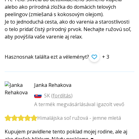
alebo ako prírodná zložka do domácich telových
peelingov (zmiešaná s kokosovým olejom).
Je to jednoduchá cesta, ako do varenia a starostlivosti
o telo pridať čistý prírodný prvok. Nechajte ružovú soľ,
aby povýšila vaše varenie aj relax.
Hasznosnak találta ezt a véleményt?
+ 3
Janka Rehakova
SK (
fordítás
)
A termék megvásárlásával igazolt vevő
Himalájska soľ ružová - jemne mletá
Kupujem pravidlene tento poklad mojej rodine, ale aj