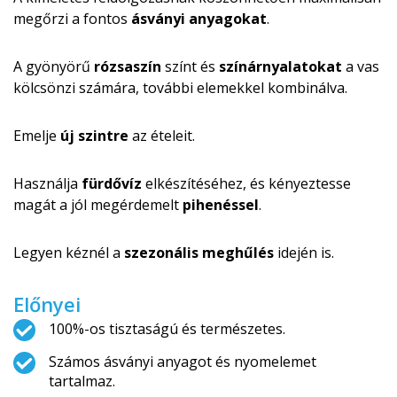
megőrzi a fontos
ásványi anyagokat
.
A gyönyörű
rózsaszín
színt és
színárnyalatokat
a vas
kölcsönzi számára, további elemekkel kombinálva.
Emelje
új szintre
az ételeit.
Használja
fürdővíz
elkészítéséhez, és kényeztesse
magát a jól megérdemelt
pihenéssel
.
Legyen kéznél a
szezonális meghűlés
idején is.
Előnyei
100%-os tisztaságú és természetes.
Számos ásványi anyagot és nyomelemet
tartalmaz.