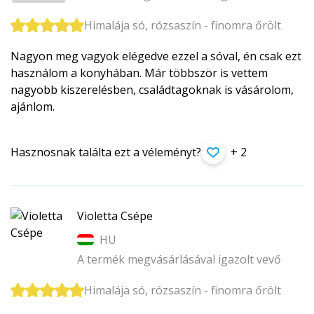
Himalája só, rózsaszín - finomra őrölt
Nagyon meg vagyok elégedve ezzel a sóval, én csak ezt
használom a konyhában. Már többször is vettem
nagyobb kiszerelésben, családtagoknak is vásárolom,
ajánlom.
Hasznosnak találta ezt a véleményt?
+ 2
Violetta Csépe
HU
A termék megvásárlásával igazolt vevő
Himalája só, rózsaszín - finomra őrölt