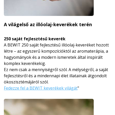
A világelső az illóolaj-keverékek terén
250 saját fejlesztésű keverék
A BEWIT 250 saját fejlesztésű illóolaj-keveréket hozott
létre – az egyszerű kompozícióktól az aromaterápia, a
hagyományok és a modern ismeretek által inspirált
komplex keverékekig.
Ez nem csak a mennyiségről szól. A mélységről, a saját
fejlesztésről és a mindennapi élet illatainak átgondolt
ökoszisztémájá­ról szól.
Fedezze fel a BEWIT keverékek világát
"