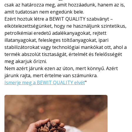
csak az határozza meg, amit hozzáadunk, hanem az is,
amit tudatosan nem engedünk bele.
Ezért hoztuk létre a BEWIT QUALITY szabványt –
elkötelezettségünket, hogy ne használjunk szintetikus,
petrolkémiai eredetű adalékanyagokat, rejtett
illatanyagokat, felesleges töltőanyagokat, ipari
stabilizátorokat vagy technológiai mankókat ott, ahol a
termék abszolút tisztaságát, értelmét és felelősségét
meg akarjuk őrizni.
Nem azért járunk ezen az úton, mert könnyű. Azért
járunk rajta, mert értelme van számunkra.
Ismerje meg a BEWIT QUALITY elvét
"