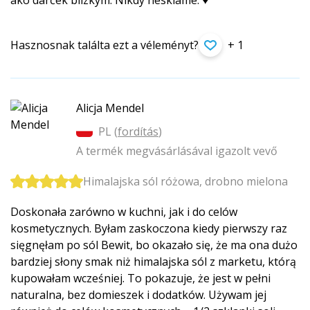
ako darček blízkym. Nikdy nesklame. ♥️
Hasznosnak találta ezt a véleményt?
+ 1
Alicja Mendel
PL (
fordítás
)
A termék megvásárlásával igazolt vevő
Himalajska sól różowa, drobno mielona
Doskonała zarówno w kuchni, jak i do celów
kosmetycznych. Byłam zaskoczona kiedy pierwszy raz
sięgnęłam po sól Bewit, bo okazało się, że ma ona dużo
bardziej słony smak niż himalajska sól z marketu, którą
kupowałam wcześniej. To pokazuje, że jest w pełni
naturalna, bez domieszek i dodatków. Używam jej