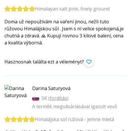
Himalayan salt pink, finely ground
Doma už nepoužívám na vaření jinou, nežli tuto
růžovou Himalájskou sůl . Jsem s ní velice spokojená,je
chutná a zdravá. 🙏 Kupují rovnou 3 kilové balení, cena
a kvalita výborná.
Hasznosnak találta ezt a véleményt?
Darina Saturyová
SK (
fordítás
)
A termék megvásárlásával igazolt vevő
Himalájska soľ ružová - jemne mletá