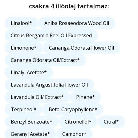
csakra 4 illóolaj tartalmaz:
Linalool*
Aniba Rosaeodora Wood Oil
Citrus Bergamia Peel Oil Expressed
Limonene*
Cananga Odorata Flower Oil
Cananga Odorata Oil/Extract*
Linalyl Acetate*
Lavandula Angustifolia Flower Oil
Lavandula Oil/ Extract*
Pinene*
Terpineol*
Beta-Caryophyllene*
Benzyl Benzoate*
Citronellol*
Citral*
Geranyl Acetate*
Camphor*