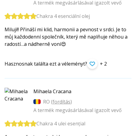
A termék megvásárlásával igazolt vevő
Chakra 4 esenciální olej
Miluji!! Přináší mi klid, harmonii a pevnost v srdci. Je to
můj každodenní společník, který mě naplňuje něhou a
radostí…a nádherně voní😍
Hasznosnak találta ezt a véleményt?
+ 2
Mihaela Cracana
RO (
fordítás
)
A termék megvásárlásával igazolt vevő
Chakra 4 ulei esențial