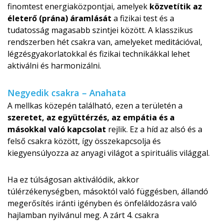
finomtest energiaközpontjai, amelyek
közvetítik az
életerő (prána) áramlását
a fizikai test és a
tudatosság magasabb szintjei között. A klasszikus
rendszerben hét csakra van, amelyeket meditációval,
légzésgyakorla­tokkal és fizikai technikákkal lehet
aktiválni és harmonizálni.
Negyedik csakra – Anahata
A mellkas közepén található, ezen a területén a
szeretet, az együttérzés, az empátia és a
másokkal való kapcsolat
rejlik. Ez a híd az alsó és a
felső csakra között, így összekapcsolja és
kiegyensúlyozza az anyagi világot a spirituális világgal.
Ha ez túlságosan aktiválódik, akkor
túlérzékenységben, másoktól való függésben, állandó
megerősítés iránti igényben és önfeláldozásra való
hajlamban nyilvánul meg. A zárt 4. csakra