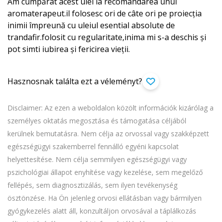
Am cumpărat acest ulei la recomandarea unui
aromaterapeut.il folosesc ori de câte ori pe proiecția
inimii împreună cu uleiul esential absolute de
trandafir.folosit cu regularitate,inima mi s-a deschis și
pot simti iubirea și fericirea vieții.
Hasznosnak találta ezt a véleményt?
Disclaimer: Az ezen a weboldalon közölt információk kizárólag a
személyes oktatás megosztása és támogatása céljából
kerülnek bemutatásra. Nem célja az orvossal vagy szakképzett
egészségügyi szakemberrel fennálló egyéni kapcsolat
helyettesítése. Nem célja semmilyen egészségügyi vagy
pszichológiai állapot enyhítése vagy kezelése, sem megelőző
fellépés, sem diagnosztizálás, sem ilyen tevékenység
ösztönzése. Ha Ön jelenleg orvosi ellátásban vagy bármilyen
gyógykezelés alatt áll, konzultáljon orvosával a táplálkozás