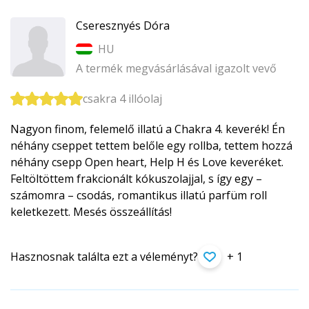
Cseresznyés Dóra
HU
A termék megvásárlásával igazolt vevő
csakra 4 illóolaj
Nagyon finom, felemelő illatú a Chakra 4. keverék! Én
néhány cseppet tettem belőle egy rollba, tettem hozzá
néhány csepp Open heart, Help H és Love keveréket.
Feltöltöttem frakcionált kókuszolajjal, s így egy –
számomra – csodás, romantikus illatú parfüm roll
keletkezett. Mesés összeállítás!
Hasznosnak találta ezt a véleményt?
+ 1