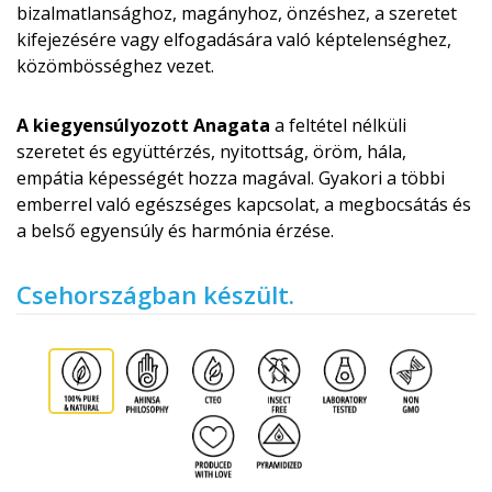
bizalmatlansághoz, magányhoz, önzéshez, a szeretet
kifejezésére vagy elfogadására való képtelenséghez,
közömbösséghez ve­zet.
A kiegyensúlyozott Anagata
a feltétel nélküli
szeretet és együttérzés, nyitottság, öröm, hála,
empátia képességét hozza magával. Gyakori a többi
emberrel való egészséges kapcsolat, a megbocsátás és
a belső egyensúly és harmónia érzése.
Csehországban készült.