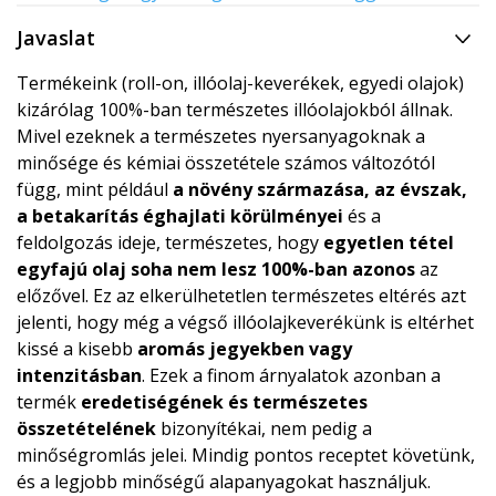
Javaslat
Termékeink (roll-on, illóolaj-keverékek, egyedi olajok)
kizárólag 100%-ban természetes illóolajokból állnak.
Mivel ezeknek a természetes nyersanyagoknak a
minősége és kémiai összetétele számos változótól
függ, mint például
a növény származása, az évszak,
a betakarítás éghajlati körülményei
és a
feldolgozás ideje, természetes, hogy
egyetlen tétel
egyfajú olaj soha nem lesz 100%-ban azonos
az
előzővel. Ez az elkerülhetetlen természetes eltérés azt
jelenti, hogy még a végső illóolajkeverékünk is eltérhet
kissé a kisebb
aromás jegyekben vagy
intenzitásban
. Ezek a finom árnyalatok azonban a
termék
eredetiségének és természetes
összetételének
bizonyítékai, nem pedig a
minőségromlás jelei. Mindig pontos receptet követünk,
és a legjobb minőségű alapanyagokat használjuk.