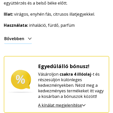
együttérzés és a belső béke előtt.
Illat:
virágos, enyhén fás, citrusos illatjegyekkel.
Használata:
inhaláció, fürdő, parfüm
Bővebben
Egyedülálló bónusz!
Vásároljon
csakra 4 illóolaj
-t és
részesüljön különleges
kedvezményekben. Nézd meg a
kedvezményes termékeket itt vagy
a kosárban a bónuszok között!
A kínálat megjelenítése