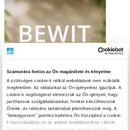
Számunkra fontos az Ön magánélete és kényelme
A szükséges cookie-k nélkül weboldalunk nem működik
megfelelően. Az oldalunkat az Ön igényeihez igazítjuk. A
cookie-k segítségével elemezzük az Ön igényeit, hogy
javíthassuk szolgáltatásainkat, híreket készíthessünk
Önnek, és releváns tartalmakat jeleníthessünk meg. A
"beleegyezem" gombra kattintva Ön hozzájárul a cookie-
BEWIT QUALITY
k használatához és az adatok továbbításához célzott
hirdetések céljából a közösségi és egyéb hirdetési