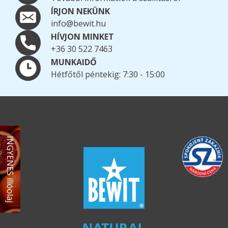
ÍRJON NEKÜNK
info@bewit.hu
HÍVJON MINKET
+36 30 522 7463
MUNKAIDŐ
Hétfőtől péntekig: 7:30 - 15:00
INGYENES illóolaj