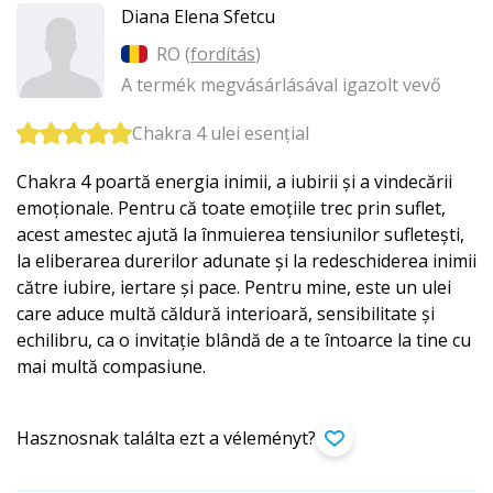
Diana Elena Sfetcu
RO (
fordítás
)
A termék megvásárlásával igazolt vevő
Chakra 4 ulei esențial
Chakra 4 poartă energia inimii, a iubirii și a vindecării
emoționale. Pentru că toate emoțiile trec prin suflet,
acest amestec ajută la înmuierea tensiunilor sufletești,
la eliberarea durerilor adunate și la redeschiderea inimii
către iubire, iertare și pace. Pentru mine, este un ulei
care aduce multă căldură interioară, sensibilitate și
echilibru, ca o invitație blândă de a te întoarce la tine cu
mai multă compasiune.
Hasznosnak találta ezt a véleményt?