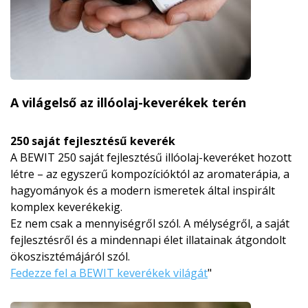
A világelső az illóolaj-keverékek terén
250 saját fejlesztésű keverék
A BEWIT 250 saját fejlesztésű illóolaj-keveréket hozott
létre – az egyszerű kompozícióktól az aromaterápia, a
hagyományok és a modern ismeretek által inspirált
komplex keverékekig.
Ez nem csak a mennyiségről szól. A mélységről, a saját
fejlesztésről és a mindennapi élet illatainak átgondolt
ökoszisztémájá­ról szól.
Fedezze fel a BEWIT keverékek világát
"