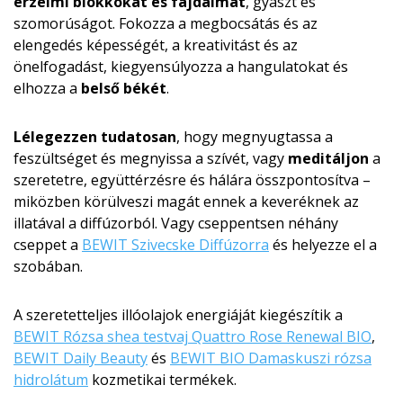
érzelmi blokkokat és fájdalmat
, gyászt és
szomorúságot. Fokozza a megbocsátás és az
elengedés képességét, a kreativitást és az
önelfogadást, kiegyensúlyozza a hangulatokat és
elhozza a
belső békét
.
Lélegezzen tudatosan
, hogy megnyugtassa a
feszültséget és megnyissa a szívét, vagy
meditáljon
a
szeretetre, együttérzésre és hálára összpontosítva –
miközben körülveszi magát ennek a keveréknek az
illatával a diffúzorból. Vagy cseppentsen néhány
cseppet a
BEWIT Szivecske Diffúzorra
és helyezze el a
szobában.
A szeretetteljes illóolajok energiáját kiegészítik a
BEWIT Rózsa shea testvaj Quattro Rose Renewal BIO
,
BEWIT Daily Beauty
és
BEWIT BIO Damaskuszi rózsa
hidrolátum
kozmetikai termékek.