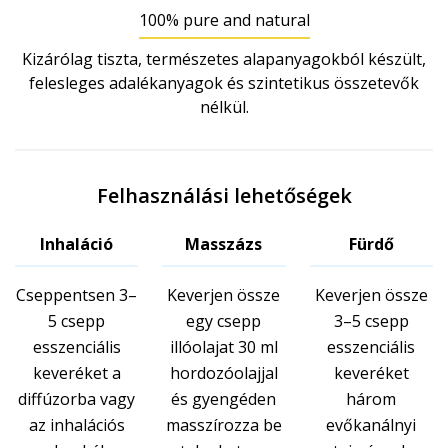
100% pure and natural
Kizárólag tiszta, természetes alapanyagokból készült,
felesleges adalékanyagok és szintetikus összetevők
nélkül.
Felhasználási lehetőségek
Inhaláció
Masszázs
Fürdő
Cseppentsen 3–
Keverjen össze
Keverjen össze
5 csepp
egy csepp
3–5 csepp
esszenciális
illóolajat 30 ml
esszenciális
keveréket a
hordozóolajjal
keveréket
diffúzorba vagy
és gyengéden
három
az inhalációs
masszírozza be
evőkanálnyi