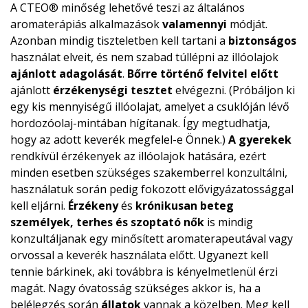
A CTEO® minőség lehetővé teszi az általános
aromaterápiás alkalmazások
valamennyi
módját.
Azonban mindig tiszteletben kell tartani a
biztonságos
használat elveit, és nem szabad túllépni az illóolajok
ajánlott adagolását
.
Bőrre történő felvitel előtt
ajánlott
érzékenységi tesztet
elvégezni. (Próbáljon ki
egy kis mennyiségű illóolajat, amelyet a csuklóján lévő
hordozóolaj-mintában hígítanak. Így megtudhatja,
hogy az adott keverék megfelel-e Önnek.)
A gyerekek
rendkívül érzékenyek az illóolajok hatására, ezért
minden esetben szükséges szakemberrel konzultálni,
használatuk során pedig fokozott elővigyázatossággal
kell eljárni.
Érzékeny
és
krónikusan beteg
személyek, terhes és szoptató nők
is mindig
konzultáljanak egy minősített aromaterapeutával vagy
orvossal a keverék használata előtt. Ugyanezt kell
tennie bárkinek, aki továbbra is kényelmetlenül érzi
magát. Nagy óvatosság szükséges akkor is, ha a
belélegzés során
állatok
vannak a közelben. Meg kell