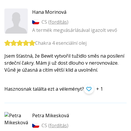
Hana Morinová
CS (
fordítás
)
A termék megvásárlásával igazolt vevő
Chakra 4 esenciální olej
Jsem šťastná, že Bewit vytvořil tužidlo směs na posílení
srdeční čakry. Mám ji už dost dlouho v nerovnováze.
Vůně je úžasná a cítím větší klid a uvolnění.
Hasznosnak találta ezt a véleményt?
+ 1
Petra Mikesková
CS (
fordítás
)