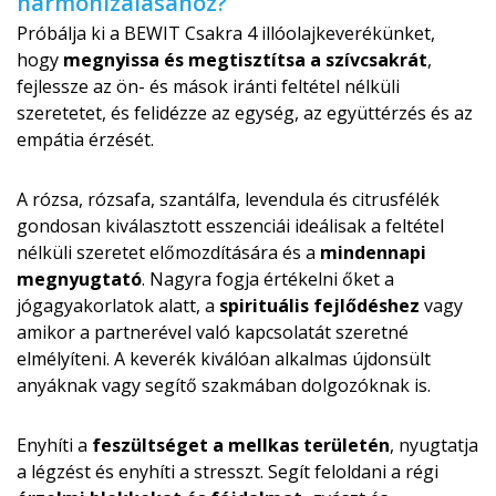
harmonizálásához?
Próbálja ki a BEWIT Csakra 4 illóolajkeve­rékünket,
hogy
megnyissa és megtisztítsa a szívcsakrát
,
fejlessze az ön- és mások iránti feltétel nélküli
szeretetet, és felidézze az egység, az együttérzés és az
empátia érzését.
A rózsa, rózsafa, szantálfa, levendula és citrusfélék
gondosan kiválasztott esszenciái ideálisak a feltétel
nélküli szeretet előmozdítására és a
mindennapi
megnyugtató
. Nagyra fogja értékelni őket a
jógagyakorlatok alatt, a
spirituális fejlődéshez
vagy
amikor a partnerével való kapcsolatát szeretné
elmélyíteni. A keverék kiválóan alkalmas újdonsült
anyáknak vagy segítő szakmában dolgozóknak is.
Enyhíti a
feszültséget a mellkas területén
, nyugtatja
a légzést és enyhíti a stresszt. Segít feloldani a régi