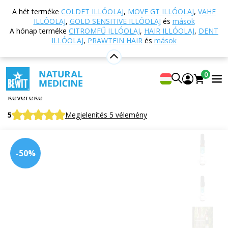
Vissza a főoldalra
Webáruház
Aromaterápia
A hét terméke
COLDET ILLÓOLAJ
,
MOVE GT ILLÓOLAJ
,
VAHE
Esszenciális olajok
Esszenciális olaj keverékek
ILLÓOLAJ
,
GOLD SENSITIVE ILLÓOLAJ
és
mások
csakra 4 illóolaj
A hónap terméke
CITROMFŰ ILLÓOLAJ
,
HAIR ILLÓOLAJ
,
DENT
ILLÓOLAJ
,
PRAWTEIN HAIR
és
mások
csakra 4 illóolaj
0
A CTEO® illóolajok 100%-os tisztaságú és természetes
keveréke
5
Megjelenítés 5 vélemény
-50%
Alkalmas
erre