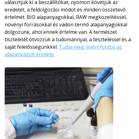
választjuk ki a beszállítókat, nyomon követjük az
eredetet, a feldolgozási módot és minden összetevő
értelmét. BIO alapanyagokkal, RAW megközelítéssel,
növényi forrásokkal és vadon termő alapanyagokkal
dolgozunk, ahol ennek értelme van. A természet
tiszteletét ötvözzük a tudománnyal, a teszteléssel és a
saját felelősségünkkel.
Tudja meg, miért fontos az
alapanyagok eredete