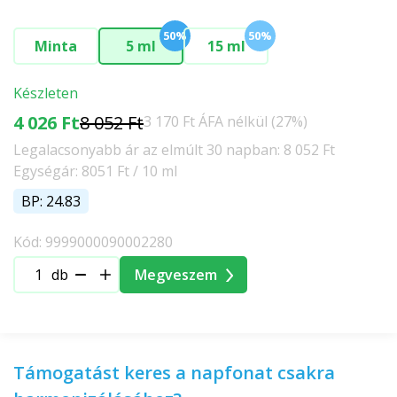
50%
50%
Minta
5 ml
15 ml
Készleten
4 026 Ft
8 052 Ft
3 170 Ft ÁFA nélkül (27%)
Legalacsonyabb ár az elmúlt 30 napban: 8 052 Ft
Egységár: 8051 Ft / 10 ml
BP: 24.83
Kód: 9999000090002280
db
Megveszem
Támogatást keres a napfonat csakra