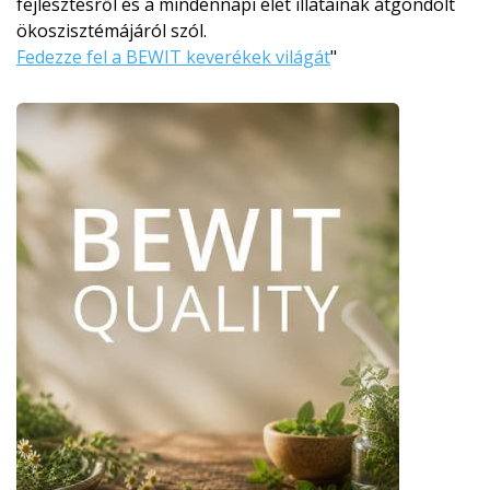
fejlesztésről és a mindennapi élet illatainak átgondolt
ökoszisztémájá­ról szól.
Fedezze fel a BEWIT keverékek világát
"