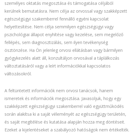
személyes oktatás megosztása és támogatása céljából
kerülnek bemutatásra. Nem célja az orvossal vagy szakképzett
egészségügyi szakemberrel fennálló egyéni kapcsolat
helyettesítése. Nem célja semmilyen egészségügyi vagy
pszichológiai állapot enyhítése vagy kezelése, sem megelőző
fellépés, sem diagnosztizálás, sem ilyen tevékenység
ösztönzése. Ha Ön jelenleg orvosi ellátásban vagy bármilyen
gyógykezelés alatt áll, konzultáljon orvosával a táplálkozás
változtatásáról vagy a leírt információkkal kapcsolatos
változásokról.
A feltüntetett információk nem orvosi tanácsok, hanem
ismeretek és információk megosztása. Javasoljuk, hogy egy
szakképzett egészségügyi szakemberrel való együttműködés
során alakítsa ki a saját véleményét az egészségügy területén,
és saját megítélése és kutatása alapján hozza meg döntéseit.
Ezeket a kijelentéseket a szabályozó hatóságok nem értékelték.