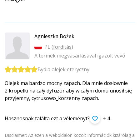
Agnieszka Bożek
PL (
fordítás
)
A termék megvásárlásával igazolt vevő
Bydia olejek eteryczny
Olejek ma bardzo mocny zapach. Dla mnie dosłownie
2 kropelki na cały dyfuzor aby w całym domu unosił się
przyjemny, cytrusowo_korzenny zapach.
Hasznosnak találta ezt a véleményt?
+ 4
Disclaimer: Az ezen a weboldalon közölt információk kizárólag a