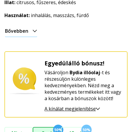
Illat:
citrusos, fűszeres, édeskés
Használat:
inhalálás, masszázs, fürdő
Bővebben
Egyedülálló bónusz!
Vásároljon
Bydia illóolaj
-t és
részesüljön különleges
kedvezményekben. Nézd meg a
kedvezményes termékeket itt vagy
a kosárban a bónuszok között!
A kínálat megjelenítése
50%
50%