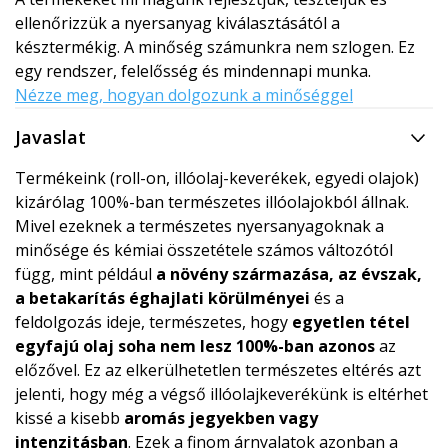
ellenőrizzük a nyersanyag kiválasztásától a
késztermékig. A minőség számunkra nem szlogen. Ez
egy rendszer, felelősség és mindennapi munka.
Nézze meg, hogyan dolgozunk a minőséggel
Javaslat
Termékeink (roll-on, illóolaj-keverékek, egyedi olajok)
kizárólag 100%-ban természetes illóolajokból állnak.
Mivel ezeknek a természetes nyersanyagoknak a
minősége és kémiai összetétele számos változótól
függ, mint például
a növény származása, az évszak,
a betakarítás éghajlati körülményei
és a
feldolgozás ideje, természetes, hogy
egyetlen tétel
egyfajú olaj soha nem lesz 100%-ban azonos
az
előzővel. Ez az elkerülhetetlen természetes eltérés azt
jelenti, hogy még a végső illóolajkeverékünk is eltérhet
kissé a kisebb
aromás jegyekben vagy
intenzitásban
. Ezek a finom árnyalatok azonban a