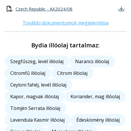
Czech Republic - AX2024/08
További dokumentumok megjelenítése
Bydia illóolaj tartalmaz:
Szegfűszeg, levél illóolaj
Narancs illóolaj
Citromfű illóolaj
Citrom illóolaj
Ceyloni fahéj, levél illóolaj
Kapor, magvak illóolaj
Koriander, mag illóolaj
Tömjén Serrata illóolaj
Levendula Kasmír illóolaj
Édeskömény illóolaj