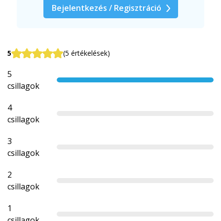
Bejelentkezés / Regisztráció
5
(5 értékelések)
5
csillagok
4
csillagok
3
csillagok
2
csillagok
1
csillagok