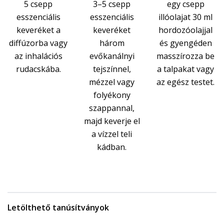
5 csepp
3–5 csepp
egy csepp
esszenciális
esszenciális
illóolajat 30 ml
keveréket a
keveréket
hordozóolajjal
diffúzorba vagy
három
és gyengéden
az inhalációs
evőkanálnyi
masszírozza be
rudacskába.
tejszínnel,
a talpakat vagy
mézzel vagy
az egész testet.
folyékony
szappannal,
majd keverje el
a vízzel teli
kádban.
Letölthető tanúsítványok