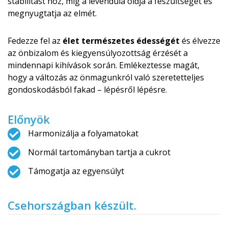
stabilitást hoz, míg a levendula oldja a feszültséget és
megnyugtatja az elmét.
Fedezze fel az
élet természetes édességét
és élvezze
az önbizalom és kiegyensúlyozottság érzését a
mindennapi kihívások során. Emlékeztesse magát,
hogy a változás az önmagunkról való szeretetteljes
gondoskodásból fakad – lépésről lépésre.
Előnyök
Harmonizálja a folyamatokat
Normál tartományban tartja a cukrot
Támogatja az egyensúlyt
Csehországban készült.