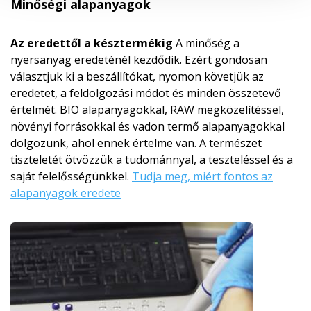
Minőségi alapanyagok
Az eredettől a késztermékig
A minőség a
nyersanyag eredeténél kezdődik. Ezért gondosan
választjuk ki a beszállítókat, nyomon követjük az
eredetet, a feldolgozási módot és minden összetevő
értelmét. BIO alapanyagokkal, RAW megközelítéssel,
növényi forrásokkal és vadon termő alapanyagokkal
dolgozunk, ahol ennek értelme van. A természet
tiszteletét ötvözzük a tudománnyal, a teszteléssel és a
saját felelősségünkkel.
Tudja meg, miért fontos az
alapanyagok eredete