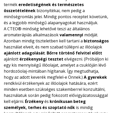
termék
eredetiségének és természetes
összetételének
bizonyítékai, nem pedig a
minőségromlás jelei. Mindig pontos receptet követünk,
és a legjobb minőségű alapanyagokat használjuk.
A CTEO® minőség lehetővé teszi az általános
aromaterápiás alkalmazások
valamennyi
módját.
Azonban mindig tiszteletben kell tartani a
biztonságos
használat elveit, és nem szabad túllépni az illóolajok
ajánlott adagolását
.
Bőrre történő felvitel előtt
ajánlott
érzékenységi tesztet
elvégezni. (Próbáljon ki
egy kis mennyiségű illóolajat, amelyet a csuklóján lévő
hordozóolaj-mintában hígítanak. Így megtudhatja,
hogy az adott keverék megfelel-e Önnek.)
A gyerekek
rendkívül érzékenyek az illóolajok hatására, ezért
minden esetben szükséges szakemberrel konzultálni,
használatuk során pedig fokozott elővigyázatossággal
kell eljárni.
Érzékeny
és
krónikusan beteg
személyek, terhes és szoptató nők
is mindig