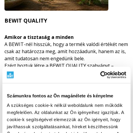
BEWIT QUALITY
Amikor a tisztaság a minden
A BEWIT-nél hisszük, hogy a termék valódi értékét nem
csak az határozza meg, amit hozzáadunk, hanem az is,
amit tudatosan nem engedünk bele.
Ezért hoztuk létre a BEWIT QUALITY szabványt –
elkötelezettségünket, hogy ne használjunk szintetikus,
petrolkémiai eredetű adalékanyagokat, rejtett
illatanyagokat, felesleges töltőanyagokat, ipari
stabilizátorokat vagy technológiai mankókat ott, ahol a
Számunkra fontos az Ön magánélete és kényelme
termék abszolút tisztaságát, értelmét és felelősségét
A szükséges cookie-k nélkül weboldalunk nem működik
meg akarjuk őrizni.
megfelelően. Az oldalunkat az Ön igényeihez igazítjuk. A
Nem azért járunk ezen az úton, mert könnyű. Azért
cookie-k segítségével elemezzük az Ön igényeit, hogy
járunk rajta, mert értelme van számunkra.
javíthassuk szolgáltatásainkat, híreket készíthessünk
Ismerje meg a BEWIT QUALITY elvét
"