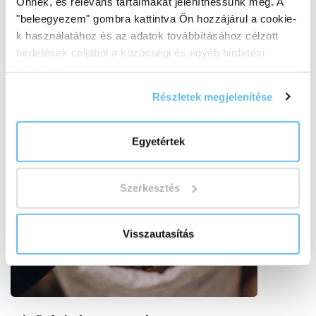
Önnek, és releváns tartalmakat jeleníthessünk meg. A
"beleegyezem" gombra kattintva Ön hozzájárul a cookie-
k használatához és az adatok továbbításához célzott
hirdetések céljából a közösségi és egyéb hirdetési
hálózatokon.
Részletek megjelenítése
Egyetértek
Szerkesztés
Visszautasítás