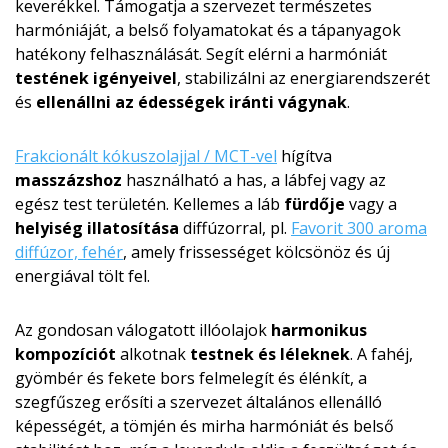
keverékkel. Támogatja a szervezet természetes
harmóniáját, a belső folyamatokat és a tápanyagok
hatékony felhasználását. Segít elérni a harmóniát
testének igényeivel
, stabilizálni az energiarendszerét
és
ellenállni az édességek iránti vágynak
.
Frakcionált kókuszolajjal / MCT-vel
hígítva
masszázshoz
használható a has, a lábfej vagy az
egész test területén. Kellemes a láb
fürdője
vagy a
helyiség illatosítása
diffúzorral, pl.
Favorit 300 aroma
diffúzor, fehér
, amely frissességet kölcsönöz és új
energiával tölt fel.
Az gondosan válogatott illóolajok
harmonikus
kompozíciót
alkotnak
testnek és léleknek
. A fahéj,
gyömbér és fekete bors felmelegít és élénkít, a
szegfűszeg erősíti a szervezet általános ellenálló
képességét, a tömjén és mirha harmóniát és belső