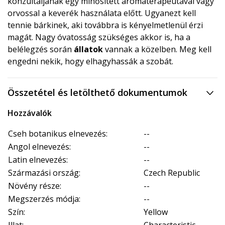
konzultáljanak egy minősített aromaterapeutával vagy
orvossal a keverék használata előtt. Ugyanezt kell
tennie bárkinek, aki továbbra is kényelmetlenül érzi
magát. Nagy óvatosság szükséges akkor is, ha a
belélegzés során
állatok
vannak a közelben. Meg kell
engedni nekik, hogy elhagyhassák a szobát.
Összetétel és letölthető dokumentumok
Hozzávalók
Cseh botanikus elnevezés:
--
Angol elnevezés:
--
Latin elnevezés:
--
Származási ország:
Czech Republic
Növény része:
--
Megszerzés módja:
--
Szín:
Yellow