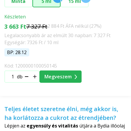
Minta
5 ml
15 ml
Készleten
3 663 Ft
7 327 Ft
2 884 Ft ÁFA nélkül (27%)
Legalacsonyabb ár az elmúlt 30 napban: 7 327 Ft
Egységár: 7326 Ft / 10 ml
BP: 28.12
Kód: 1200000100050145
db
Megveszem
Teljes életet szeretne élni, még akkor is,
ha korlátozza a cukrot az étrendjében?
Lépjen az
egyensúly és vitalitás
útjára a Bydia illóolaj