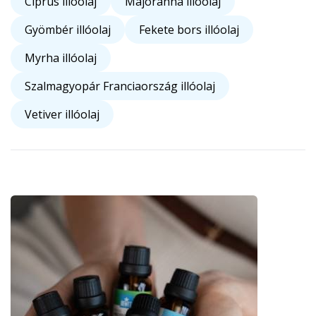
Ciprus illóolaj
Majoránna illóolaj
Gyömbér illóolaj
Fekete bors illóolaj
Myrha illóolaj
Szalmagyopár Franciaország illóolaj
Vetiver illóolaj