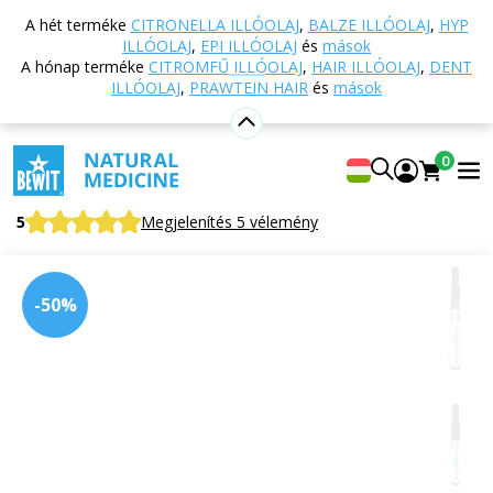
Vissza a főoldalra
Webáruház
Aromaterápia
A hét terméke
CITRONELLA ILLÓOLAJ
,
BALZE ILLÓOLAJ
,
HYP
Esszenciális olajok
Esszenciális olaj keverékek
ILLÓOLAJ
,
EPI ILLÓOLAJ
és
mások
Bydia illóolaj
A hónap terméke
CITROMFŰ ILLÓOLAJ
,
HAIR ILLÓOLAJ
,
DENT
ILLÓOLAJ
,
PRAWTEIN HAIR
és
mások
Bydia illóolaj
0
100% tiszta és természetes CTEO® illóolaj keverék
5
Megjelenítés 5 vélemény
-50%
Alkalmas
erre