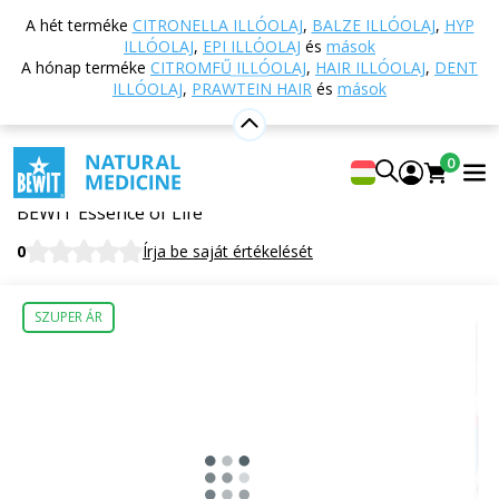
Vissza a főoldalra
Webáruház
Táplálkozás és
A hét terméke
CITRONELLA ILLÓOLAJ
,
BALZE ILLÓOLAJ
,
HYP
étrend-kiegészítők
TCM - Hagyományos kínai
ILLÓOLAJ
,
EPI ILLÓOLAJ
és
mások
orvoslás
172 – Életesszencia
A hónap terméke
CITROMFŰ ILLÓOLAJ
,
HAIR ILLÓOLAJ
,
DENT
ILLÓOLAJ
,
PRAWTEIN HAIR
és
mások
172 – Életesszencia
0
Étrend-kiegészítő
BEWIT Essence of Life
0
Írja be saját értékelését
SZUPER ÁR