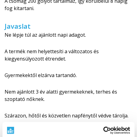
A csomag 200 golyót tartalmaz, így körülbelül 8 napig
fog kitartani.
Javaslat
Ne lépje túl az ajánlott napi adagot.
A termék nem helyettesíti a változatos és
kiegyensúlyozott étrendet.
Gyermekektől elzárva tartandó.
Nem ajánlott 3 év alatti gyermekeknek, terhes és
szoptató nőknek.
Szárazon, hőtől és közvetlen napfénytől védve tárolja.
Használat előtt mindenképpen konzultáljon egy