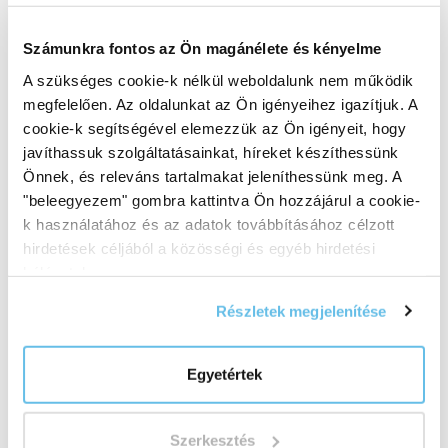
tanúsítvánnyal rendelkező TCM terapeutával.
Számunkra fontos az Ön magánélete és kényelme
Összetétele
A szükséges cookie-k nélkül weboldalunk nem működik
Shu di huang
(
Rehmannia glutinosa radix
– Enyves
megfelelően. Az oldalunkat az Ön igényeihez igazítjuk. A
kuszagyűszű, gyökér)
cookie-k segítségével elemezzük az Ön igényeit, hogy
javíthassuk szolgáltatásainkat, híreket készíthessünk
Shan yao
(
Dioscorea batatas tuber
– Kínai
Önnek, és releváns tartalmakat jeleníthessünk meg. A
jamsz, gumó)
"beleegyezem" gombra kattintva Ön hozzájárul a cookie-
k használatához és az adatok továbbításához célzott
hirdetések céljából a közösségi és egyéb hirdetési
Tu si zi
(
Cuscuta chinensis semen
– Cuscuta
hálózatokon.
chinensis, mag)
Részletek megjelenítése
Gou qi zi
(
Lycium chinense fructus
– Kínai ördögcérna,
termés)
Egyetértek
Du zhong
(
Eucommia ulmoides cortex
– Kínai
gumifa, kéreg)
Szerkesztés