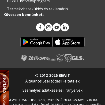
BEWIT kötvényprogram
Termékvisszaküldés és reklamáció
Kövessen bennünket:
© 2012-2026 BEWIT
INGYENES illóolaj
Általános Szerződési Feltételek
Személyes adatkezelési irányelvek
BEWIT FRANCHISE, s.r.o., Michalská 2030, Ostrava, 710 00,
statisztikai azonosító számjel: 29443237, az Ostrava-i regionális