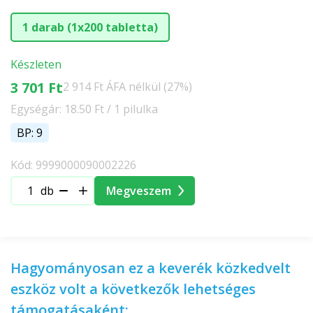
1 darab (1x200 tabletta)
Készleten
3 701 Ft
2 914 Ft ÁFA nélkül (27%)
Egységár: 18.50 Ft / 1 pilulka
BP: 9
Kód: 9999000090002226
db
Megveszem
Hagyományosan ez a keverék közkedvelt
eszköz volt a következők lehetséges
támogatásaként: