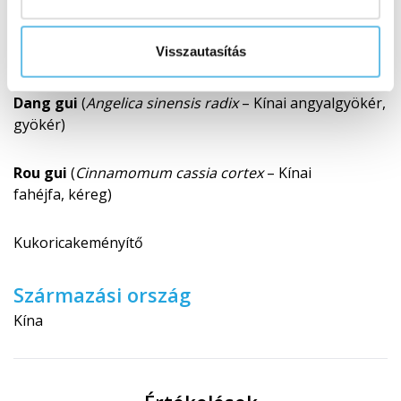
Shan zhu yu
(
Cornus officinalis fructus
– Japán som,
Visszautasítás
termés)
Dang gui
(
Angelica sinensis radix
– Kínai angyalgyökér,
gyökér)
Rou gui
(
Cinnamomum cassia cortex
– Kínai
fahéjfa, kéreg)
Kukoricakeményítő
Származási ország
Kína