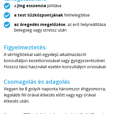
a
Jing esszencia
pótlása
a test tűzközpontjának
felmelegítése
az öregedés megelőzése
, az erő helyreállítása
betegség vagy stressz után
Figyelmeztetés:
A vérhígítókkal való egyidejű alkalmazásról
konzultáljon kezelőorvosával vagy gyógyszerészével.
Hosszú távú használat esetén konzultáljon orvosával.
Csomagolás és adagolás
Vegyen be 8 golyót naponta háromszor éhgyomorra,
legalább fél órával étkezés előtt vagy egy órával
étkezés után.